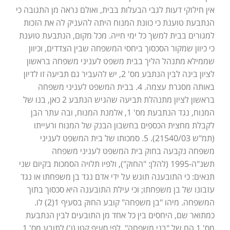
אין חילוקי דעות לגבי הבעלות בבית, ואולם נראה מן התגובה כי
הנתבעת טוענת כי כוונת המנוח היתה להעניק לה את הזכות
למגורים בבית למשך כל ימי חייה. מכל מקום, הנתבעת טוענת
כי כיוון שמקור הסכסוך ביחסי המשפחה שבין הצדדים, וכיוון
שממילא מתנהל הליך בבית משפט לעניני משפחה בראשון
לציון בינה לבין הנתבע מס' 2, יש להעביר גם תביעה זו לדיון
באותה מסגרת עצמה. 4. בבית המשפט לעניני משפחה
בראשון לציון מתנהלת תביעה שהגיש הנתבע 2 כאן, בנו של
המנוח, נגד הנתבעת מס' 1, אלמנת המנוח, ובה עתר הבן
לקבלת מחצית הכספים בחשבון הבנק של המנוח ורעייתו
(תמ"ש 21540/03). 5. סמכותו של בית המשפט לעניני
משפחה נקבעה בחוק בית המשפט לעניני משפחה
תשנ"ה-1995 (להלן: "החוק"), ולפיו תלויה הסמכות בקיום שני
תנאים: כי התובענה תוגש על ידי אדם נגד בן משפחתו או נגד
עזבונו של בן משפחתו; וכי עילת התובענה היא סכסוך בתוך
המשפחה. מיהו "בן משפחה" קובע החוק בסעיף 1(2) לו.
כמתואר שם, היחסים בין כל אחד מן התובעים לבין הנתבעת
מס' 1 הם של "בני משפחה", לפי סעיף קטן (ו') לתובע מס' 1