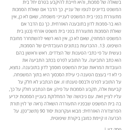
בשאלה של סמכות, והיא חייבת להיקבע בטרם יחל בית
המשפט בדיונים לגופו של עניין. כך הדבר אם שאלת הסמכות
מתעוררת בפני בית המשפט לענייני משפחה, שאם לא כן, אין
הוא בר-סמכות לדון בתובענה האזרחית. כך גם הדבר אם
שאלת הסמכות מתעוררת בפני בית משפט אזרחי (כגון בית
המשפט המחוזי), שאם לא כן, אין הוא רשאי להשתחרר מחובת
השיפוט. 13. ההכרעות בנתונים העובדתיים של הסמכות,
נעשית על פי כתבי הטענות של הצדדים. ראש וראשון בהם
הוא כתב התביעה. על התובע לפרט בכתב התביעה את
העובדות המראות שבית המשפט מוסמך לדון בתובענה. נמצא,
כי לא די בעצם הטענה כי עילת הסכסוך היא בתוך המשפחה.
על התובע לפרט ולבסס טענתו זו. אם הנתבע לא חלק על
קביעות אלה, תקבע הסמכות על פיהן. אם הנתבע חולק על כך,
עליו לציין זאת. עם גיבושה של המחלוקת בעניין הסמכות יכריע
בה בית המשפט שבפניו התעוררה השאלה (ראה ש' לוין תורת
הפרוצדורה האזרחית: מבוא ועקרונות יסוד 90 (תשנ"ט)). על
הכרעה זו קיימת כמובן ביקורת שיפוטית.
פסק דין |