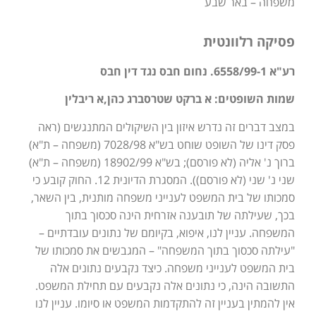
משפחה – באר שבע
פסיקה רלוונטית
רע"א 6558/99-1. נחום חבס נגד דין חבס
שמות השופטים: א ברקט שטרסברג כהן,א ריבלין
במצב דברים זה נדרש איזון בין השיקולים המתנגשים (ראה
פסק דינו של השופט שוחט בש"א 7028/98 (משפחה – ת"א)
ברוך נ' אליה (לא פורסם); בש"א 18902/99 (משפחה – ת"א)
שני נ' שני (לא פורסם)). המסגרת הדיונית 12. החוק קובע כי
סמכותו של בית המשפט לענייני משפחה מותנית, בין השאר,
בכך, שעילתה של תובענה אזרחית הינה סכסוך בתוך
המשפחה. עניין לנו, איפוא, בקיומם של נתונים עובדתיים –
"עילתה סכסוך בתוך המשפחה" – המגבשים את סמכותו של
בית המשפט לענייני משפחה. כיצד נקבעים נתונים אלה
התשובה הינה, כי נתונים אלה נקבעים עם תחילת המשפט.
אין להמתין בעניין זה להתקדמות המשפט או סיומו. עניין לנו