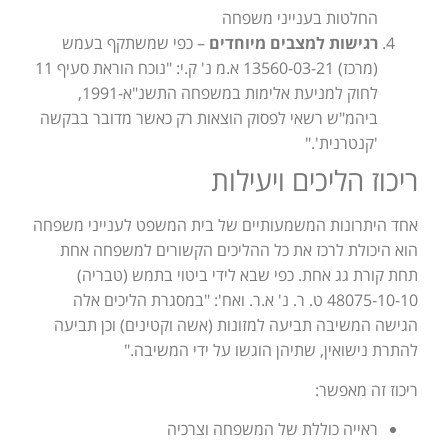
החלטות בענייני משפחה
רגישות למצבים מיוחדים
– כפי שמשתקף בעמש
(מרכז) 13560-03-21 א.מ נ' ק.י: "נוכח הוראת סעיף 11
לחוק למניעת אלימות במשפחה התשנ"א-1991,
ביהמ"ש רשאי לפסוק הוצאות רק כאשר מדובר בבקשה
'קנטרנית'."
ריכוז הליכים ויעילות
אחד היתרונות המשמעותיים של בית המשפט לענייני משפחה
הוא היכולת לרכז את כל ההליכים הקשורים למשפחה אחת
תחת קורת גג אחת. כפי שבא לידי ביטוי בתמש (טבריה)
48075-10-10 ט. ר. נ' א.ר. ואח': "במסגרת הליכים אלה
הגישה המשיבה תביעה למזונות (אשה וקטינים) וכן תביעה
להתרת נישואין, שתיהן הוגשו על ידי המשיבה."
ריכוז זה מאפשר:
ראייה כוללת של המשפחה וצרכיה