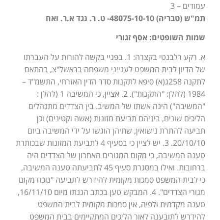
עמודים – 3
תמ"ש (טבריה) 48075-10-10- ט. ר. נגד א.ר. ואח
שמות השופטים: אסף זגורי
א. רקע רלבנטי בקצרה: 1. בפניי בקשה להורות על העברתו
של הדיון לבית המשפט לענייני משפחה בראשל"צ, בהתאם
לתקנה 258ג(א) סיפא לתקנות סדר הדין האזרחי, התשמ"ד –
1984 (להלן: "התקנות"). 2. אציין, כי המשיבה 1 (להלן :
"המשיבה") הינה אשתו של המשיב. בין הצדדים מתנהלים
הליכים שונים, ביניהם תביעת מזונות (אשה וקטינים) וכן
תביעה להתרת נישואין, שתיהן הוגשו על ידי המשיבה ביום
20/10/10. 3. יש לציין כי בסעיף 4 לתביעת המזונות שבכותרת
טענה המשיבה, כי מקום המגורים האחרון של הצדדים היה
ברחובות. ואילו במסגרת סעיף 45 לתביעתה טענה המשיבה,
כי לבית המשפט סמכות מקומית להידרש לתביעה "נוכח מקום
מגורי הצדדים". 4. המבקש טען בכתב הגנתו מיום 16/11/10,
טענה מקדמית ולפיה, אין סמכות מקומית לבית המשפט
להידרש לתובענה לאור הליכים המתקיימים בבית המשפט