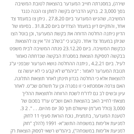
שירה), במסגרתה חוייב המערער בהוצאות לטובת המשיבה
בסך 3,000 2. ברקע הדברים בקשה למתן צו הגנה כנגד
המשיבה, שהגיש המערער ביום 27.8.20 . ניתן צו במעמד צד
אחד, והתקיים דיון במעמד הצדדים ביום 31.8.20 . בסיומו של
הדיון ניתנה החלטה הדוחה את בקשת המערער, וכן בוטל הצו
שניתן במעמד צד אחד. נקבע כי "בשלב זה" אין צו להוצאות
כבקשת המשיבה. ביום 23.12.20 פנתה המשיבה לבית משפט
בבקשה לפסיקת הוצאות במסגרת הבקשה שנדחתה כאמור
לעיל. ביום 4.2.21 , ניתנה ההחלטה נושא הערעור שבפני ע"ג
תגובת המערער לאמור : "ביהמ"ש לא קבע כי לא יעשה צו
להוצאות אלא כי החלטה בנדון תינתן לאחר תוצאות התלונה.
האם צרפה אסמכתא כי זו נסגרה וכן על תשלום שכ"ט. לאחר
עיון ובשים לב גם לדו"ח לשכת הרווחה ולתוצאות ההליך
מצאתי לחייב האב בהוצאות האם ושכ"ט עו"ד בסכום של
3,000 (כולל מע"מ) שישולם תוך 30 יום מהיום. . . ". 2 3.
לטענת המערער, בתמצית, נוכח הוראת סעיף 11 לחוק
למניעת אלימות במשפחה התשנ"א- 1991 (להלן: "חוק
למניעת אלימות במשפחה"), ביהמ"ש רשאי לפסוק הוצאות רק