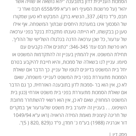
הסמכות העניינית לדון בתובענה "יהא נושאה או שוויה אשר
יהא" (על פרשנות הסעיף ראו רע"א 6558/99 חבס ואח' נ'
חבס, פ"ד נד(4), 337, הנשיא ברק). המבקש לא טען שמקורו
של הסכסוך אינו במערכת היחסים שבתוך המשפחה. אף אילו
טען כן בבקשתו, לא הייתה טענתו מתקבלת בנקל בפני ערכאה
של ערעור, כל שכן ערכאה הדנה בגלגולו השלישי של ההליך.
ראו פרשת חבס עמ' 346-345: "נתונים אלה נקבעים עם
תחילת המשפט. אין להמתין בעניין זה להתקדמות המשפט או
סיומו. עניין לנו בשאלה של סמכות, והיא חייבת להיקבע בטרם
יחל בית המשפט בדיונים לגופו של עניין. כך הדבר אם שאלת
הסמכות מתעוררת בפני בית המשפט לענייני משפחה, שאם
לא כן, אין הוא בר -סמכות לדון בתובענה האזרחית. כך גם הדבר
אם שאלת הסמכות מתעוררת בפני בית משפט אזרחי (כגון בית
המשפט המחוזי), שאם לא כן, אין הוא רשאי להשתחרר מחובת
השיפוט. . . בעניין זה יתערב בית משפט שלערעור אך במקרים
של חריגה קיצונית מאמת המידה הראויה (ראו ע"א 1049/94
דור אנרגיה (1988) בע"מ נ' חמדן, פ"ד נ(829 ,820 ( 5)".
פסק דין |