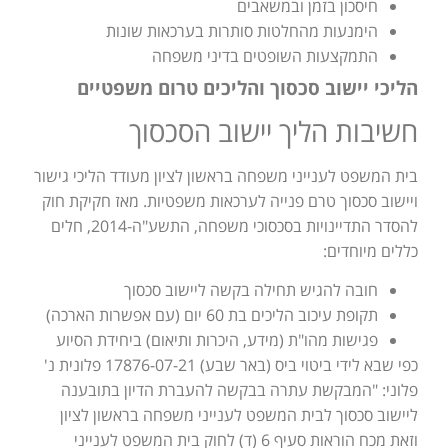
חיסכון בזמן ובמשאבים
הימנעות מהחלטות סותרות בערכאות שונות
התמקצעות השופטים בדיני משפחה
הליכי יישוב סכסוך והליכים טרום משפטיים
חשיבות הליך יישוב הסכסוך
בית המשפט לענייני משפחה בראשון לציון מעודד הליכי גישור
ויישוב סכסוך טרם פנייה לערכאות משפטיות. מאז חקיקת חוק
להסדר התדיינויות בסכסוכי משפחה, התשע"ה-2014, חלים
כללים מיוחדים:
חובה להגיש תחילה בקשה ליישוב סכסוך
תקופת עיכוב הליכים בת 60 יום (עם אפשרות הארכה)
פגישות מהו"ת (מידע, היכרות ותיאום) ביחידת הסיוע
כפי שבא לידי ביטוי ביס (באר שבע) 17876-07-21 פלונית נ'
פלוני: "המבקשת עתרה בבקשה להעברת הדיון בתובענה
ליישוב סכסוך לבית המשפט לענייני משפחה בראשון לציון
וזאת מכח הוראות סעיף 6 (ד) לחוק בית המשפט לענייני