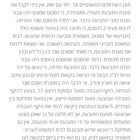
תוכן השירותים המשפטיים 16. יחד עם זאת, אין בידי לקבל את
טענת התובעת העולה מתצהירה, כי הסכום שסוכם הינו עבור
הכנת כתבי התביעה בלבד. אני למדה מהסכם שכר הטרחה,
לרבות סעיף 2 להסכם, כי מדובר היה בטיפול משפטי כולל
בתביעות של מזונות, משמורת ותביעה רכושית שהוגשו, לבית
המשפט לענייני משפחה, בערכאה ראשונה. אני מוצאת לדחות
את טענת התובעת, כי מאחר שסוכם שכר בגין כל דיון ובגין
הכנת סיכומים, נלמד שהסכום שהוסכם בהסכם הינו עבור
הכנת התביעות בלבד. גם התובעת הודתה, כי נעשו על ידה
פניות לב"כ הבעל וכי הגישה בקשות לסעדים זמניים כגון עיכוב
יציאה מן הארץ וכיו"ב, וכי הדבר היה במסגרת הסכם שכר
הטרחה. היקף העבודה ומועד הפסקת הייצוג 17. בנוגע להיקף
העבודה שבוצעה ומועד הפסקת הייצוג, אין בפועל מחלוקת בין
הצדדים. 5 אמנם הנתבעת ביקשה לגמד את היקף העבודה
שבוצעה מטעם התובעת, אך לא חלקה על כך שאכן בוצעו
הפעולות המשפטיות על ידי התובעת או מי מטעמה. אין גם
מחלוקת כי הוגשו שלוש תובענות לבית המשפט לענייני
משפחה בראשון לציון. כך גם הוא הדין ביחס לבקשה לצו