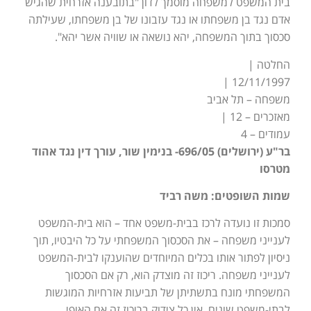
בית המשפט למשפחה מוסמך לדון "בתובענה אזרחית שהגיש
אדם נגד בן משפחתו או נגד עזבונו של בן משפחתו, שעילתה
סכסוך בתוך המשפחה, יהא נושאה או שוויה אשר יהא".
החלטה |
12/11/1997 |
משפחה – תל אביב
מאזכרים – 12 |
עמודים – 4
בר"ע (ירושלים) 696/05- בנימין שור, עורך דין נגד אהוד
מטרסו
שמות השופטים: משה רביד
סמכות זו נועדה לרכז בבית-משפט אחד – הוא בית-המשפט
לענייני משפחה – את הסכסוך המשפחתי על כל היבטיו, תוך
ניסיון לפתור אותו בכלים המיוחדים שהוענקו לבית-המשפט
לענייני משפחה. ריכוז זה מוצדק הוא, רק אם הסכסוך
המשפחתי מונח בתשתיתן של תביעות אזרחיות המוגשות
לבתי-משפט שונים. אין כל צידוק בריכוז זה אם האופי