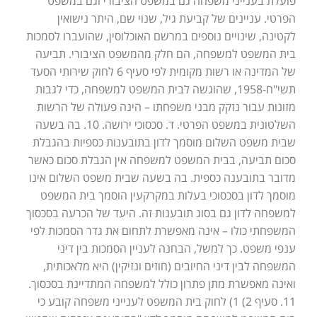
פועלת בענייני משפחה גם במשפט הציבורי וגם במשפט
הפרטי. עניינים של קביעת גיל, שנוי שם, היתר נישואין
לקטינה, שינויים נוספים במרשם האוכלוסין, שהועברו לסמכות
בית המשפט למשפחה, הם חלק מהמשפט הציבורי. תביעה
של המדינה או רשות מקומית לפי סעיף 6 לחוק שירותי הסעד
תשי"ח-1958, שהוגשה לבית המשפט למשפחה, כדי לגבות
מזונות עבור נזקק מבני משפחתו – הינה פעולה של הרשות
השלטונית במשפט הפרטי. ד. סכסוכי ירושה. 10. בה בשעה
שבית משפט השלום מוסמך לדון בתובענות כספיות בהגבלת
סכום תביעה, בבית המשפט למשפחה אין הגבלת סכום כאשר
מדובר בתובענה כספית. בה בשעה שבית משפט השלום אינו
מוסמך לדון בסכסוכי בעלות במקרקעין הוסמך בית המשפט
למשפחה לדון גם בסוג תובענות זה. היעד של הכרעה בסכסוך
המשפחתי כולו – אינה מאפשרת לתחום את גדר הסמכות לפי
ענפי משפט. כך למשל, הבחנה לעניין הסמכות בין דיני
המשפחה לבין דיני החיובים (חוזים ונזיקין) היא מלאכותית,
ואינה מאפשרת מתן פתרון כולל למשפחה המתדיינת בסכסוך.
11. סעיף 2) 1) לחוק בית המשפט לענייני משפחה קובע כי