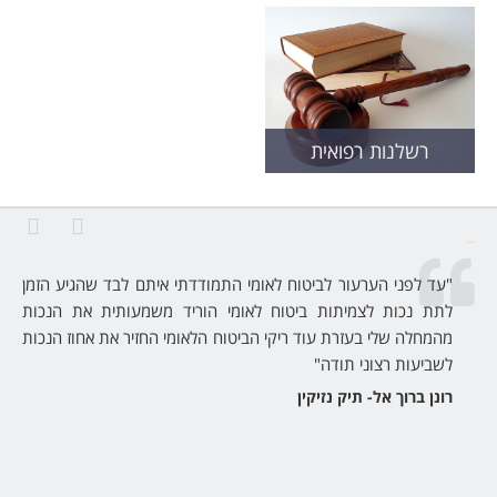
רשלנות רפואית
לקוחות ממליצים:
על
"עד לפני הערעור לביטוח לאומי התמודדתי איתם לבד שהגיע הזמן
על
לתת נכות לצמיתות ביטוח לאומי הוריד משמעותית את הנכות
המקצועיות של עו"ד ריקי שנתנה לי מענה לכל חשש שהיה לי מס 1
מהמחלה שלי בעזרת עוד ריקי הביטוח הלאומי החזיר את אחוז הנכות
יה
לשביעות רצוני תודה"
רונן ברוך אל- תיק נזיקין