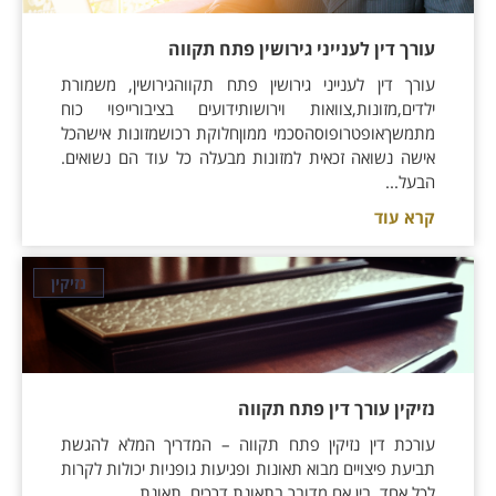
עורך דין לענייני גירושין פתח תקווה
עורך דין לענייני גירושין פתח תקווהגירושין, משמורת
ילדים,מזונות,צוואות וירושותידועים בציבורייפוי כוח
מתמשךאופטרופוסהסכמי ממוןחלוקת רכושמזונות אישהכל
אישה נשואה זכאית למזונות מבעלה כל עוד הם נשואים.
הבעל...
קרא עוד
נזיקין
נזיקין עורך דין פתח תקווה
עורכת דין נזיקין פתח תקווה – המדריך המלא להגשת
תביעת פיצויים מבוא תאונות ופגיעות גופניות יכולות לקרות
לכל אחד, בין אם מדובר בתאונת דרכים, תאונת...