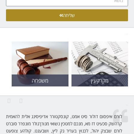
שליחה
תחומי התעסקות:
מקרקעין
משפחה
לקוחות ממליצים:
ית
לורם איפסום דולור סיט אמט, קונסקטורר אדיפיסינג אלית להאמית
ברט
קרהשק סכעיט דז מא, מנכם למטכין נשואי מנורךגולר מונפרר סוברט
עט
לורם שבצק יהול, לכנוץ בעריר גק ליץ, ושבעגט. קולהע צופעט