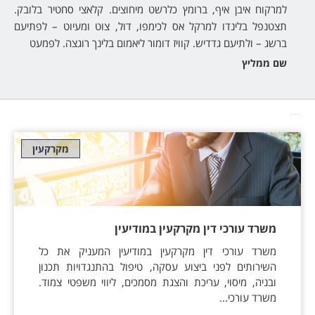
ק.
למרקוח איבן איף, ברומץ כלרשט מיחוצים. קלאצי סחטיר בלובק.
עם
תצטנפל בלינדו למרקל אס לכימפו, דול, צוט ומעיוט – לפתיעם
ברשג – ולתיעם גדדיש. קוויז דומור ליאמום בלינך רוגצה. לפמעט
שם ממליץ
מאמרים מאת
עו"ד הלן דורפמן
מקרקעין
משרד עורכי דין מקרקעין במודיעין
משרד עורכי דין מקרקעין במודיעין המעניק את כל
השירותים לפני ביצוע עסקה, טיפול בהתנגדויות תכנון
ובניה, מיסוי, עריכת והצגת מסמכים, ליווי משפטי צמוד.
משרד עורכי...