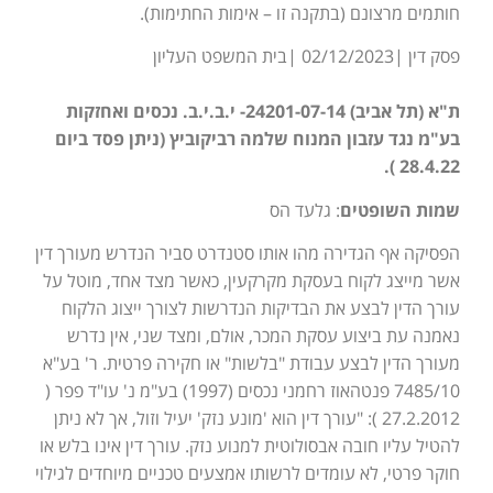
חותמים מרצונם (בתקנה זו – אימות החתימות).
פסק דין |02/12/2023 |בית המשפט העליון
ת"א (תל אביב) 24201-07-14- י.ב.י.ב. נכסים ואחזקות
בע"מ נגד עזבון המנוח שלמה רביקוביץ (ניתן פסד ביום
28.4.22 ).
שמות השופטים
: גלעד הס
הפסיקה אף הגדירה מהו אותו סטנדרט סביר הנדרש מעורך דין
אשר מייצג לקוח בעסקת מקרקעין, כאשר מצד אחד, מוטל על
עורך הדין לבצע את הבדיקות הנדרשות לצורך ייצוג הלקוח
נאמנה עת ביצוע עסקת המכר, אולם, ומצד שני, אין נדרש
מעורך הדין לבצע עבודת "בלשות" או חקירה פרטית. ר' בע"א
7485/10 פנטהאוז רחמני נכסים (1997) בע"מ נ' עו"ד פפר (
27.2.2012 ): "עורך דין הוא 'מונע נזק' יעיל וזול, אך לא ניתן
להטיל עליו חובה אבסולוטית למנוע נזק. עורך דין אינו בלש או
חוקר פרטי, לא עומדים לרשותו אמצעים טכניים מיוחדים לגילוי