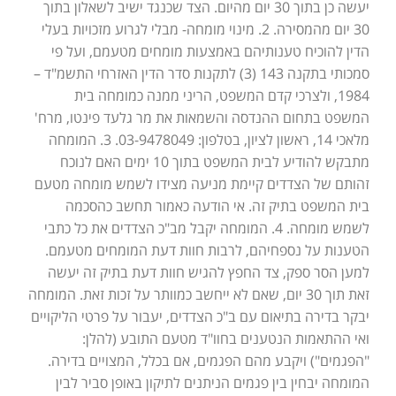
יעשה כן בתוך 30 יום מהיום. הצד שכנגד ישיב לשאלון בתוך
30 יום מהמסירה. 2. מינוי מומחה- מבלי לגרוע מזכויות בעלי
הדין להוכיח טענותיהם באמצעות מומחים מטעמם, ועל פי
סמכותי בתקנה 143 (3) לתקנות סדר הדין האזרחי התשמ"ד –
1984, ולצרכי קדם המשפט, הריני ממנה כמומחה בית
המשפט בתחום ההנדסה והשמאות את מר גלעד פינטו, מרח'
מלאכי 14, ראשון לציון, בטלפון: 03-9478049. 3. המומחה
מתבקש להודיע לבית המשפט בתוך 10 ימים האם לנוכח
זהותם של הצדדים קיימת מניעה מצידו לשמש מומחה מטעם
בית המשפט בתיק זה. אי הודעה כאמור תחשב כהסכמה
לשמש מומחה. 4. המומחה יקבל מב"כ הצדדים את כל כתבי
הטענות על נספחיהם, לרבות חוות דעת המומחים מטעמם.
למען הסר ספק, צד החפץ להגיש חוות דעת בתיק זה יעשה
זאת תוך 30 יום, שאם לא ייחשב כמוותר על זכות זאת. המומחה
יבקר בדירה בתיאום עם ב"כ הצדדים, יעבור על פרטי הליקויים
ואי ההתאמות הנטענים בחוו"ד מטעם התובע (להלן:
"הפגמים") ויקבע מהם הפגמים, אם בכלל, המצויים בדירה.
המומחה יבחין בין פגמים הניתנים לתיקון באופן סביר לבין