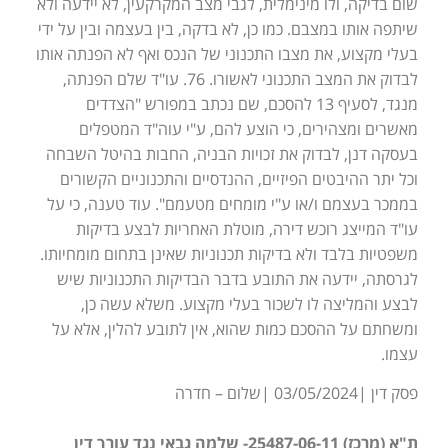
שום בדיקה, ולו מינימלית, לגבי מצב המקרקעין, לא יידעה ולא
שיתפה אותו במצבם. כמו כן, לא בדקה, בין בעצמה ובין על ידי
בעלי מקצוע, את מצבו התכנוני של הנכס ואף לא הפנתה אותו
לבדוק את המצב התכנוני לאשורו. 76. עו"ד שלם הפנתה,
מנגד, לסעיף 13 להסכם, שם נכתב במפורש "הצדדים
מאשרים ומצהירים, כי הוצע להם, ע"י עוה"ד המטפלים
בעסקה דנן, לבדוק את זכויות הבניה, החבות בהיטל השבחה
וכל יתר ההיבטים הפיזיים, ההנדסיים והתכנוניים הקשורים
בממכר בעצמם ו/או ע"י מומחים מטעמם". עוד טענה, כי על
עו"ד המייצג רוכש דירה, מוטלת האחריות לבצע בדיקות
משפטיות בלבד ולא בדיקות תכנוניות שאינן בתחום מומחיותו.
לגרסתה, יידעה את התובע בדבר הבדיקות התכנוניות שיש
לבצע והמליצה לו לשכור בעלי מקצוע. משלא עשה כן,
ומשחתם על ההסכם כמות שהוא, אין לתובע להלין, אלא על
עצמו.
פסק דין |03/05/2024 |שלום – חדרה
ת"א (מרכז) 25487-06-11- שלמה גבאי נגד עורך דין