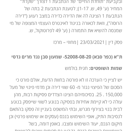
ובקביעת "תוחלת החיים" של הנתבעת 1 לצורך "שקלול"
המחיר (ע' 49, ש. 1-17); לטענת הנתבעת 2 בתה של
הנתבעת 1 הציגה לה את הדירה כדירה במצב רעוע ("דירה
הרוסה"), וזאת לכאורה בניגוד לאינטרס העצמי המצופה של מי
שמנסה להשיא את התמורה ( (ע' 49 לפרוטוקול, ש.
פסק דין |23/03/2021 |מחוזי – מרכז
ת"א (כפר סבא) 52008-08-20- שמעון סבן נגד מרים גדסי
שמות השופטים:
חגית בולמש
יש לציין כי הערכה זו לא פורטה בחוות הדעת, אולם פורט כי
הסכום של הפיצוי נגזר מ- 60 שווי דירה וכן מדמי פינוי של מעל
150,000 . 25. בסיכומיהם הציגו הצדדים פסיקות רבות, מהן
עולה כי לא קיימת אחידות בפסיקה בנוגע לשווי שייפסק בנוגע
לבית בנוי בצירוף מגרש, ובתי המשפט בעניין זה פסקו בהתאם
לנסיבות התיק, אופי השימוש בנכס (עסקים או שימוש פרטי) וכן
מיקום הנכס, יעוד השימוש ומצבו. באופן דומה, בשל
השימושים השונים בנכס, נקבעו גם סכומים שונים להוצאות