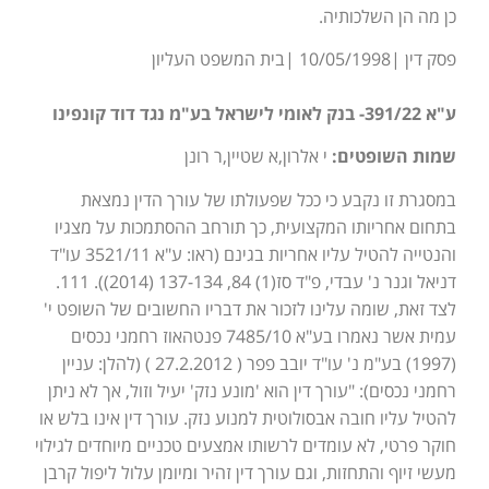
כן מה הן השלכותיה.
פסק דין |10/05/1998 |בית המשפט העליון
ע"א 391/22- בנק לאומי לישראל בע"מ נגד דוד קונפינו
שמות השופטים:
י אלרון,א שטיין,ר רונן
במסגרת זו נקבע כי ככל שפעולתו של עורך הדין נמצאת
בתחום אחריותו המקצועית, כך תורחב ההסתמכות על מצגיו
והנטייה להטיל עליו אחריות בגינם (ראו: ע"א 3521/11 עו"ד
דניאל וגנר נ' עבדי, פ"ד סז(1) 84, 137-134 (2014)). 111.
לצד זאת, שומה עלינו לזכור את דבריו החשובים של השופט י'
עמית אשר נאמרו בע"א 7485/10 פנטהאוז רחמני נכסים
(1997) בע"מ נ' עו"ד יובב פפר ( 27.2.2012 ) (להלן: עניין
רחמני נכסים): "עורך דין הוא 'מונע נזק' יעיל וזול, אך לא ניתן
להטיל עליו חובה אבסולוטית למנוע נזק. עורך דין אינו בלש או
חוקר פרטי, לא עומדים לרשותו אמצעים טכניים מיוחדים לגילוי
מעשי זיוף והתחזות, וגם עורך דין זהיר ומיומן עלול ליפול קרבן