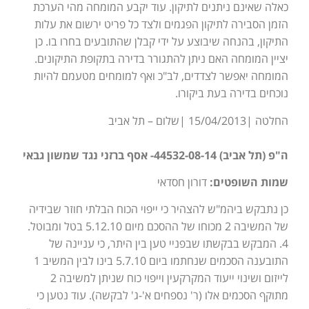
כאלה שאינם ניתנים לתיקון. עוד יקבע המומחה מהי הערכת
הזמן הסבירה לתיקון הפגמים ולצד כל פריט ירשום את עלות
התיקון, בהנחה שיבוצע על ידי קבלן שהתובעים בחרו בו. כן
יציין המומחה האם ניתן להתגורר בדירה בתקופת התיקונים.
המומחה יאפשר לצדדים, לב"כ ואף למומחים מטעמם להיות
נוכחים בדירה בעת ביקורו.
החלטה |15/04/2013 |שלום – תל אביב
ה"פ (תל אביב) 44532-08-14- אסף ברזני נגד שמשון גבאי
שמות השופטים:
דורון חסדאי
כן נתבקש ביהמ"ש להצהיר כי ייפוי הכוח הבלתי חוזר שבידיה
של המשיבה 2 מכוחו של ההסכם מיום 5.12.10 בטל ומבוטל.
4. המבקש בבקשתו שבפניי טען בין היתר, כי עניינה של
התובענה הסכמים שנחתמו ביום 5.7.10 בינו לבין המשיב 1
לייזום ושינוי ייעוד המקרקעין וייפוי כוח שניתן למשיבה 2
מתוקף הסכמים אלו (ר' נספחים א'-ג' לבקשה). עוד נטען כי