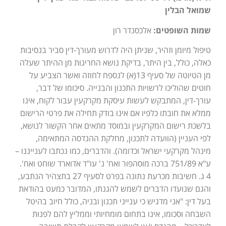
שמואל הבלין
שמות השופטים:
אלכסנדר רון
טיפול מיומן וזהיר, שניתן היה לדרוש מעורך-דין סביר בנסיבות
כאלה, כולל, בין היתר, בדיקת נושא החריגות מן ההיתר שעלה
מן הטיוטה של סעיף 13(א) לנספח לחוזה ואשר הצביע על
חוטים שהוליכו לרשויות התכנון והבנייה. סיכומו של דבר,
עורך-דין, המתבקש לעשות עיסקת מקרקעין עבור לקוח, אינו
ממלא את חובתו כלפיו אם אינו בודק תחילה את פרטי הרישום
בלשכת רישום המקרקעין ובמוסד מתאים אחר הקשור לנושא,
לפי העניין (הוועדה לתכנון, מחלקת ההנדסה המתאימה,
מינהל מקרקעי ישראל וכדומה). והדברים, כמו נכתבו לענייננו –
ע"א 751/89 ברכה מוסהפור ואח' נ' עו"ד אדוארד שוחט ואח'.
4 ג. חשיבות מכרעת נתונה בפרט לסעיף 27 בתצהיר הנתבע,
והגם שנועדו הדברים לשמש להגנתו, המדובר כמעט בהודאת
בעל דין: "אני מדגיש כי ענייני תכנון ובניה, כולל חיוב בהיטל
השבחה וסכומו, אינו בתחום מומחיותי וממליץ להם לפנות