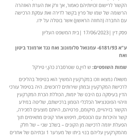
הקשור לרישום זכויותיהם כאמור, אך ורק את הערת האזהרה
הרשומה של שמו של פרץ בקשר לדירה ואת עסקת הרכישה
עם החברה (החוזה הראשון) אשר בוטלה על ידו.
פסק דין |17/06/2023 |בית המשפט העליון
ע"א 6181/93- עמנואל סלומונוב ואח נגד ארמונד ביטון
ואח
שמות השופטים:
ש לוין,ט שטרסברג כהן,י טירקל
משאלו נמצאו וזכו במקרקעין המשיך הוא בטיפול בהליכים
לרכישת המקרקעין ובמתן שירותים לרוכשים. היה בטיפול עורכי
הדין בעיסקה גם היבט של יזמות, הכוללת הכרת המקרקעין
וזיהוי הפוטנציאל הכלכלי הטמון ברכישתם, שליטה במידע
הקשור בזיהויים, מיקומם, פרטיהם, היותם מוצעים למכירה,
קשר והיכרות עם הכונסים, חיפוש אחר קונים מתאימים תוך
הפעלת יוזמה לרכישה מן הקונים – בשלב שני – של חלק
מהמקרקעין עליהם בנוי ביתו של מערער 1 ובתיהם של אחרים