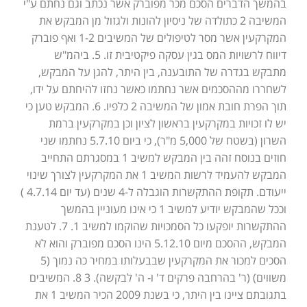
בהמשך הדברים הסכם מכר מפוברק אשר נכתב וגם נחתם ע"י
המשיבה 2 כתולדה של ניסיון להונות ולגזול מן המבקש את
המקרקעין אשר מסר לטיפולים של המשיבים 1-2 ואף פוברק
דיווח לרשויות המס בגין עסקה פיקטיבית זו. 5. ביהמ"ש
מתבקש בגדרה של התובענה, בין היתר, להגן על המבקש,
לשחררו מההסכמים אשר נחתמו כאשר נחזו להיחתם על ידו,
תוך הפרת חובת אמון של המשיבה 2 כלפיו. 6. המבקש טען כי
יש לו זכויות במקרקעין בראשון לציון וכן במקרקעין ברמת
השרון (בשטח של 5,000 מ"ר), כי ביום 5.7.10 נחתמו שני
חוזים בנוסח זהה בין המבקש למשיב 1 במסגרתם התחייב
המבקש להעמיד לרשות המשיב 1 את המקרקעין לצורך שינוי
ייעודם. תקופת ההתקשרות הוגבלה ל-4 שנים (עד יום 4.7.14 )
וככל שהמבקש יודיע למשיב 1 כי אינו מעוניין בהמשך
ההתקשרות יופקעו כל הסמכויות שהוקמו למשיב 1. 7. לטענת
המבקש, ההסכם מיום 5.12.10 הינו הסכם מפוברק והוא לא
הסכים למכור את המקרקעין שבבעלותו במחיר כה נמוך (5
משווים) (ר' בהרחבה פרקים ד' ו- ה' לבקשה). 3 8. המשיבים
בתגובתם ציינו בין היתר, כי בשנת 2009 הכיר המשיב 1 את