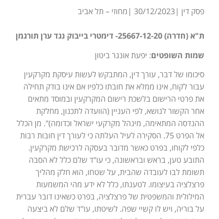
פסק דין |30/12/2023 |מחוזי – תל אביב
ת"א (חדרה) 25667-12-20- דימטרי בייבוק נגד ערן תורגמן
שמות השופטים
: יפעת אונגר ביטון
סיכומו של דבר, עורך דין, המתבקש לעשות עיסקת מקרקעין
עבור לקוח, אינו ממלא את חובתו כלפיו אם אינו בודק תחילה
את פרטי הרישום בלשכת רישום המקרקעין ובמוסד מתאים
אחר הקשור לנושא, לפי העניין (הוועדה לתכנון, מחלקת
ההנדסה המתאימה, מינהל מקרקעי ישראל וכדומה)". מן הכלל
אל הפרט 75. הסקירה לעיל העלתה כי לעורך דין חובות רבות
כלפי לקוחו, בפרט כאשר מדובר בעסקה לרכישת מקרקעין.
התובע טען, בראש ובראשונה, כי עו"ד שלם כלל לא הסבה
תשומת לבו לעובדה שהבית, על שטחו, הוא חלק מהליך
פרצלציה בעיצומו. לטענתו, כלל לא ידע מהי המשמעות
המילולית והמשפטית של פרצלציה, בפרט כשאינו דובר עברית
על בוריה, ויש לו קשיי שפה. לשיטתו, עו"ד שלם לא ביצעה