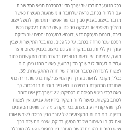
בכל הנוגע לחובתו של עורך הדין להסדרת תנאי התקשרותו
עם הלקוח בכתב, נראה שלחובה זו משמעות מעשית כאשר
מדובר בייצוג בעניין סבוך ובקשר אפשרי מתמשך. למשל ייצוג
בהליך משפטי או בעסקה סבוכה. קשה לראות בעסקת רכש
דירה, דוגמת העסקה דנא, דוגמא למערכת יחסים שמצדיקה
הסכם שכר טרחה בכתב. על כל פנים, כמו בכל התקשרות שבין
עורך דין ללקוח, גם במקרה זה, גם בייצוג בעניין פשוט וקצר
מועד, עמימות ואי ודאות הנוצרים בהעדר חוזה התקשרות כתוב
עלולים לעמוד לו לעורך הדין לרועץ, כאשר ממנו ניתן היה
לצפות להסדרה כתובה וסדורה של חוזה ההתקשרות. 39.
ככלל, מקובל לראות בעורך דין המייצג לקוח ברכישת דירה כמי
שחובתו מתמקדת בבחינה ווידוא טיב הזכויות הנמכרות. כך
באה לכדי ביטוי תפיסה זו בפסיקה: 22 "עורך-דין אינו דומה
לכותב בקשות. כאשר לקוח מפקיד בידיו את עניינו, אין לצפות
לכך שהלקוח יידע בעצמו, בכל מקרה, מה הנושאים הטעונים
בדיקה. המומחיות המקצועית של עורך הדין צריכה לשמש אותו
ואת לקוחו באיתור של כל הטעון בדיקה. אינני מתעלם מכך
שיש נסיבות בהן מתבקשת מעורך דין במפורש פעולה מוגבלת