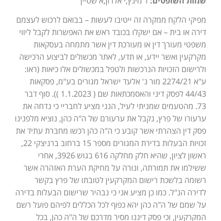
שמות השופטים:
ד מינץ,י אלרון,א שטיין
מפיקי הלקח ממקרה זה ייטיבו לעשות – בבואם לרכוש לעצמם
דירה או בית – אם ישקלו בכובד ראש את האפשרות לקבל ליווי
משפטי מעורך דין או מעורכת דין אשר מתמחה בעסקאות
מקרקעין ואשר יידע, או תדע, לאתר מכשולים לביצוע הרכישה
ולרישום הזכויות הנרכשות ולטפל במכשולים אלו כיאות (ראו:
ע"א 2274/21 מור נ' אלעד ישראל מגורים בע"מ, פסקאות
44/43 לפסק דיני והאסמכתאות שם ( 1.1.2023 )). סוף דבר
73. מהטעמים שמניתי לעיל, הנני מציע לחבריי כי נדחה את
ערעורו של פרץ, נקבל את ערעורם של ה"ה כהן, נוציא מלפנינו
פסק דין הצהרתי אשר קובע כי ה"ה כהן רכשו מחברת עתיד את
זכויות הבעלות בדירת המגורים מספר 15 ברחוב ברניצקי 22,
ראשון לציון, שהיא חלק מחלקה 616 בגוש 3926, אחרי
ששילמו את תמורתה, ונורה על מחיקת הערת האזהרה אשר
רשומה בלשכת רישום המקרקעין לטובתו של פרץ בקשר
לדירה הנ"ל. כמו כן מציע אני כי נבהיר שרישום הבעלות בדירה
על שמם של ה"ה כהן יהא כפוף לכל הכללים לפיהם פועל רשם
המקרקעין, וכי פסק דיננו מסיר מדרכם של ה"ה כהן, בכל