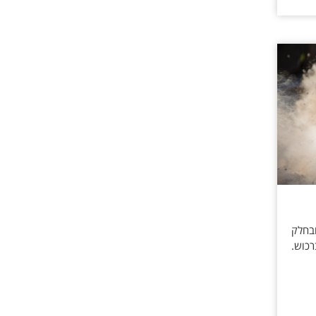
ובחלק
כוש.