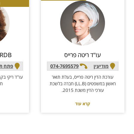
ו
עו"ד ריטה פרייס
RDB עו"ד ריקי בקבני
מודיעין
074-7695579
פתח תק
עורכת הדין ריטה פרייס, בעלת תואר
עו"ד ריקי בקב
ראשון במשפטים (LL.B) חברה בלשכת
חברת
עורכי הדין משנת 2015.
קרא עוד