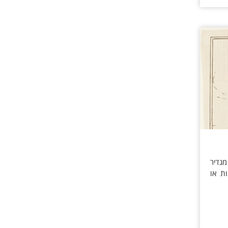
לשון הרע? סעיף 1 לחוק איסור לשון הרע, התשכ"ה-1965 מגדיר
ת או