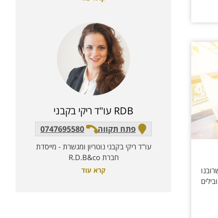
RDB עו"ד ריקי בקבני
פתח תקווה
0747695580
עו"ד ריקי בקבני נוטריון ומגשרת - מייסדת
חברת R.D.B&co
ובנו
קרא עוד
ילים