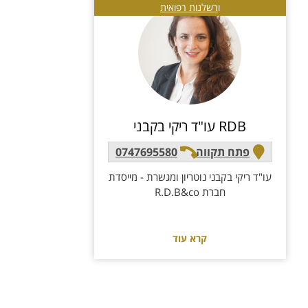
ו
רשלנות רפואית
RDB עו"ד ריקי בקבני
פתח תקווה
0747695580
עו"ד ריקי בקבני נוטריון ומגשרת - מייסדת
חברת R.D.B&co
קרא עוד