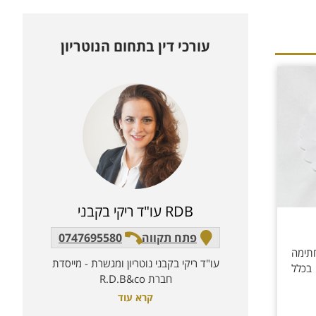
עורכי דין בתחום ה
נוטריון
RDB עו"ד ריקי בקבני
פתח תקווה
0747695580
תימה
עו"ד ריקי בקבני נוטריון ומגשרת - מייסדת
 בכלל
חברת R.D.B&co
קרא עוד