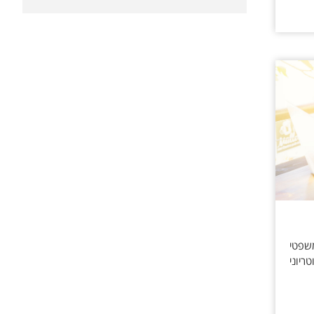
שפטי
ריוני