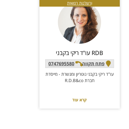
ו
רשלנות רפואית
RDB עו"ד ריקי בקבני
פתח תקווה
0747695580
עו"ד ריקי בקבני נוטריון ומגשרת - מייסדת
חברת R.D.B&co
קרא עוד