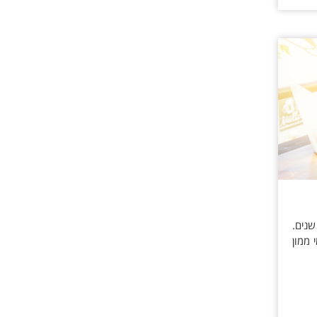
תי נוטריון במודיעין על ידי עו"ד מוביל עם ניסיון של מעל 15 שנים.
 ממון