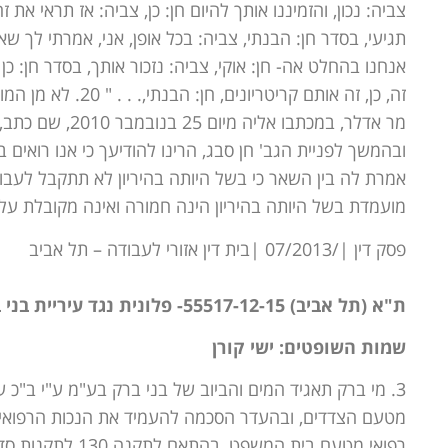
צביה: נכון, והזמיננו אותך להיום חן: כן, צביה: אז תראי א
תגיעי, בסדר חן: הבנתי, צביה: בכל אופן, אני, אמרתי לך ש
אנחנו בהחלט אה- חן: אוקי, צביה: נזכור אותך, בסדר חן: כ
זה, כן, זה אותם קרי
ובהמשך לפניית הגב' חן סבג, הרינו להודיעך כי אנו רואים
אמרת לה בין השאר כי בשל היותה בהיריון לא תתקבל לעב
מועמדת בשל היותה בהיריון הינה חמורה ואינה מקובלת על
פסק דין |/07/2013 |בית דין אזורי לעבודה – תל אביב
ת"א (תל אביב) 55517-12-15- פלונית נגד עיריית בני ברק
שמות השופטים: ישי קורן
מטעם הצדדים, ובהעדר הסכמה להעמיד את הנכות הרפואי