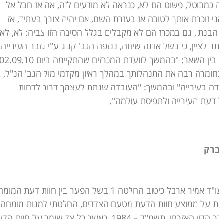
ת זה כמבוטל, פשוט הם לא, כנראה לא מודעים לזה, אה אז חבל אל
אני זוכרת אותך לטובה אז בעזרת השם, אם יהיה צורך בעתיד, אז
ן הבנתי, גם במכרז הם לא מקבלים בגלל הסיבה הזו צביה: לא, לא,
טריונים, חן: הבנתי,. . . " 20. לא מן המותר לציין, כי בשל אותה שיחה, ננזפה הגב' קניג ע"י גזבר העירייה,
 בחומרה רבה את התנהלותך במהלך ראיון מקדמי מול הגב' הנ"ל, ב
ודה בעירייה" ובהמשך: "העובדה שנתת לעצמך דרור לדחות
 דעת העירייה ולתפיסת עולמה".
3. מי ברק תאגיד המים והביוב של בני ברק בע"מ ע"י ב"כ עו"ד אמיר ארבל כיטוב החלטה 1 בשל הפער בין חוות דעת
ת על ממוצע חוות הדעת מטעם הצדדים, החלטתי למנות מומחה
רפואי מטעם בית המשפט, בהתאם לתקנה 130 לתקנות סדר הדין האזרחי, תשמ"ד – 1984, כאשר כל צד שומר על חוו