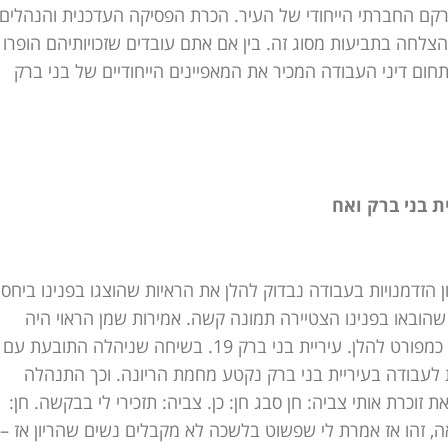
רקם החברתי הייחודי של העיר. הכרת הפסיקה העדכנית והנהלים
הצלחה בתביעות מסוג זה. בין אם אתם עובדים שזכויותיהם הופרו 
חום דיני העבודה המכיר את המאפיינים הייחודיים של בני ברק
 הזדמנויות בעבודה נבדוק להלן את הראיות שהוצגו בפנינו ביחס
ם ונציין, כי מהראיות שהובאו בפנינו הצטיירה תמונה קשה. אמירות שמן הראוי היה
שיעברו מן העולם זה מכבר, נאמרו לתובעת בריש גלי, והכל כמפורט להלן. עיריית בני ברק 19. בשיחה שניהלה התובעת עם
ת לעבודה בעיריית בני ברק נקטע מחמת הריונה. וכך התנהלה
 זוכרת אותי צביה: חן סבג חן: כן. צביה: תזכירי לי בבקשה. חן:
חן: אה, זהו אז אמרת לי שפשוט בלשכה לא מקבלים נשים שהריון אז –