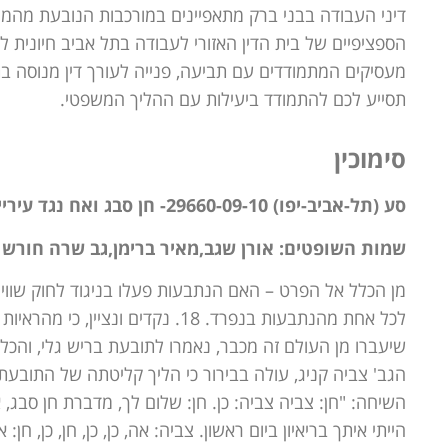
דיני העבודה בבני ברק מתאפיינים במורכבות הנובעת מהמ
הספציפיים של בית הדין האזורי לעבודה בתל אביב חיונית ל
מעסיקים המתמודדים עם תביעה, פנייה לעורך דין מנוסה בת
תסייע לכם להתמודד ביעילות עם ההליך המשפטי.
סימוכין
סע (תל-אביב-יפו) 29660-09-10- חן סבג ואח נגד עיריית בני ברק ואח
שמות השופטים: אורן שגב,מאיר ברימן,גב שרה חורש
מן הכלל אל הפרט – האם הנתבעות פעלו בניגוד לחוק שוויון
לכל אחת מהנתבעות בנפרד. 18. נקדי
הגב' צביה קניג, עולה בבירור כי הליך קליטתה של התובע
השיחה: "חן: צביה צביה: כן. חן: שלום לך, מדברת חן סבג, את
הייתי איתך בריאיון ביום ראשון. צביה: אה, כן, כן, חן, כן, 