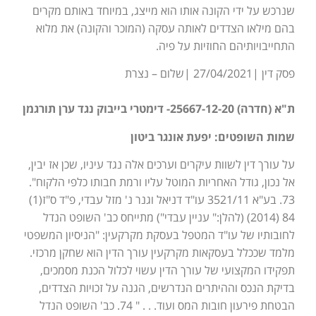
שנרכש על ידי הקונה אותו הוא מייצג, במיוחד באותם מקרים
בהם מילאו הצדדים לאותה עסקה (המוכר והקונה) את מלוא
התחייבויותיהם החוזיות על פיה.
פסק דין |27/04/2021 |שלום – נצרת
ת"א (חדרה) 25667-12-20- דימטרי בייבוק נגד ערן תורגמן
שמות השופטים: יפעת אונגר ביטון
על עורך דין לשוות עיקרים וערכים אלה נגד עיניו, שכן אז יבין,
אל נכון, גודל האחריות המוטל עליו ורמת חבותו כלפי הלקוח".
73. בע"א 3521/11 עו"ד דניאל וגנר נ' מזל עבדי, פ"ד ס"ז(1)
84 (2014) (להלן:" עניין עבדי") מתייחס כב' השופט הנדל
לחובותיו של עו"ד המטפל בעסקת מקרקעין: "הניסיון המשפטי
מלמד שככלל בעסקאות מקרקעין עורך הדין הוא שחקן מרכזי.
תפקידו המקצועי של עורך הדין עשוי לכלול הכנת מסמכים,
בדיקת הנכס וההיתרים הנדרשים, הגנה על זכויות הצדדים,
הבטחת פירעון חובות המס ועוד. . . " 74. כב' השופט הנדל