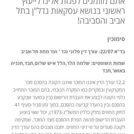
אתם מוזמנים לפנות אלינו לייעוץ
ראשוני בנושא עסקאות נדל"ן בתל
אביב והסביבה!
סימוכין
בד"א 22/07- עורך דין פלוני נגד ' ועד מחוז תל-אביב
שמות השופטים: שלמה הלר,הלל איש שלום,חבד,חנניה
באואר,חבד
12.2 עורך הדין איננו המוכר ואיננו הקונה בהסכם מכר
המקרקעין ובמקרים כמו המקרה הנוכחי, בהם המוכר התחייב
כלפי הקונה לבצע את העברת הרישום (בין במועד שנקבע
בהסכם ובין בהעדר קביעה בהסכם, בתוך זמן סביר-סעיף 41
לחוק החוזים (חלק כללי) התשל"ג-1973), יכול שאי ביצוע
העברת הרישום תהווה הפרת ההסכם מצד המוכר, שמקימה
לקונה סעדים על פי דיני החוזים. יתכנו מצבים בהם עורך הדין