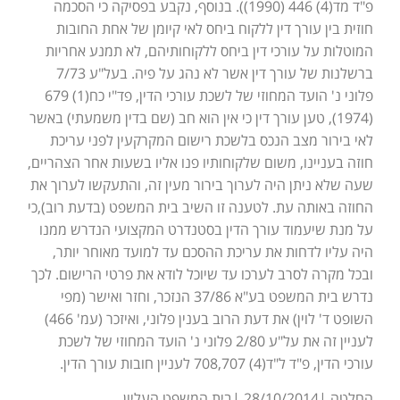
פ"ד מד(4) 446 (1990)). בנוסף, נקבע בפסיקה כי הסכמה
חוזית בין עורך דין ללקוח ביחס לאי קיומן של אחת החובות
המוטלות על עורכי דין ביחס ללקוחותיהם, לא תמנע אחריות
ברשלנות של עורך דין אשר לא נהג על פיה. בעל"ע 7/73
פלוני נ' הועד המחוזי של לשכת עורכי הדין, פד"י כח(1) 679
(1974), טען עורך דין כי אין הוא חב (שם בדין משמעתי) באשר
לאי בירור מצב הנכס בלשכת רישום המקרקעין לפני עריכת
חוזה בעניינו, משום שלקוחותיו פנו אליו בשעות אחר הצהריים,
שעה שלא ניתן היה לערוך בירור מעין זה, והתעקשו לערוך את
החוזה באותה עת. לטענה זו השיב בית המשפט (בדעת רוב),כי
על מנת שיעמוד עורך הדין בסטנדרט המקצועי הנדרש ממנו
היה עליו לדחות את עריכת ההסכם עד למועד מאוחר יותר,
ובכל מקרה לסרב לערכו עד שיוכל לודא את פרטי הרישום. לכך
נדרש בית המשפט בע"א 37/86 הנזכר, וחזר ואישר (מפי
השופט ד' לוין) את דעת הרוב בענין פלוני, ואיזכר (עמ' 466)
לעניין זה את על"ע 2/80 פלוני נ' הועד המחוזי של לשכת
עורכי הדין, פ"ד ל"ד(4) 708,707 לעניין חובות עורך הדין.
החלטה |28/10/2014 |בית המשפט העליון