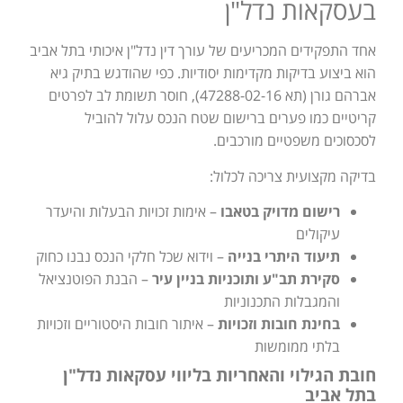
בעסקאות נדל"ן
אחד התפקידים המכריעים של עורך דין נדל"ן איכותי בתל אביב
הוא ביצוע בדיקות מקדימות יסודיות. כפי שהודגש בתיק גיא
אברהם גורן (תא 47288-02-16), חוסר תשומת לב לפרטים
קריטיים כמו פערים ברישום שטח הנכס עלול להוביל
לסכסוכים משפטיים מורכבים.
בדיקה מקצועית צריכה לכלול:
רישום מדויק בטאבו
– אימות זכויות הבעלות והיעדר
עיקולים
תיעוד היתרי בנייה
– וידוא שכל חלקי הנכס נבנו כחוק
סקירת תב"ע ותוכניות בניין עיר
– הבנת הפוטנציאל
והמגבלות התכנוניות
בחינת חובות וזכויות
– איתור חובות היסטוריים וזכויות
בלתי ממומשות
חובת הגילוי והאחריות בליווי עסקאות נדל"ן
בתל אביב