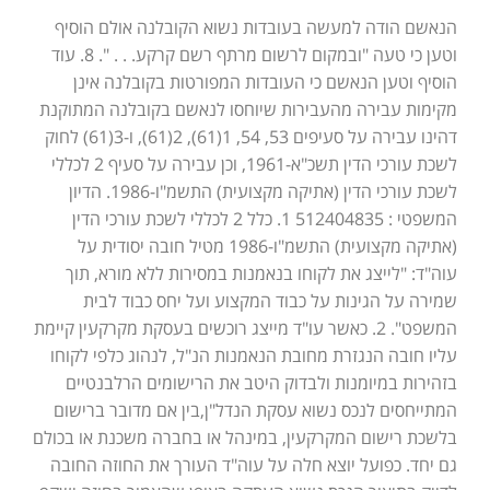
הנאשם הודה למעשה בעובדות נשוא הקובלנה אולם הוסיף
וטען כי טעה "ובמקום לרשום מרתף רשם קרקע. . . ". 8. עוד
הוסיף וטען הנאשם כי העובדות המפורטות בקובלנה אינן
מקימות עבירה מהעבירות שיוחסו לנאשם בקובלנה המתוקנת
דהינו עבירה על סעיפים 53, 54, 1(61), 2(61), ו-3(61) לחוק
לשכת עורכי הדין תשכ"א-1961, וכן עבירה על סעיף 2 לכללי
לשכת עורכי הדין (אתיקה מקצועית) התשמ"ו-1986. הדיון
המשפטי : 512404835 1. כלל 2 לכללי לשכת עורכי הדין
(אתיקה מקצועית) התשמ"ו-1986 מטיל חובה יסודית על
עוה"ד: "לייצג את לקוחו בנאמנות במסירות ללא מורא, תוך
שמירה על הגינות על כבוד המקצוע ועל יחס כבוד לבית
המשפט". 2. כאשר עו"ד מייצג רוכשים בעסקת מקרקעין קיימת
עליו חובה הנגזרת מחובת הנאמנות הנ"ל, לנהוג כלפי לקוחו
בזהירות במיומנות ולבדוק היטב את הרישומים הרלבנטיים
המתייחסים לנכס נשוא עסקת הנדל"ן,בין אם מדובר ברישום
בלשכת רישום המקרקעין, במינהל או בחברה משכנת או בכולם
גם יחד. כפועל יוצא חלה על עוה"ד העורך את החוזה החובה