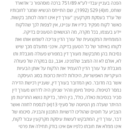
הפנה בעניין עבדי לע"א 751/89 ברכה מוסהפור נ' אדוארד
שוחט, מו(4) 529 (1992), שם התייחס הנשיא שמגר לחובותיו
של עו"ד בעסקת מקרקעין: "עורך דין אינו דומה לכותב בקשות.
כאשר לקוח מפקיד בידיו את עניינו, אין לצפות לכך שהלקוח
יידע בעצמו, בכל מקרה, מה הנושאים הטעונים בדיקה.
המומחיות המקצועית של עורך הדין צריכה לשמש אותו ואת
לקוחו באיתור של כל הטעון בדיקה. אינני מתעלם מכך שיש
נסיבות בהן מתבקשת מעורך דין במפורש פעולה מוגבלת ותו
לא, אולם לא זה המצב שלפנינו. אגב, גם במקרה של פעולה
מוגבלת על עורך הדין להעמיד את הלקוח על אותן הבעיות
העיקריות האפשריות, היכולות להיות כרוכות בסוג העיסקה
אשר בה מדובר. כאן המדובר בעורך דין, שעניין רכישת הדירה
נמסר לטיפולו. טיפול מיומן וזהיר שניתן היה לדרוש מעורך דין
סביר בנסיבות כאלה, כולל, בין היתר, בדיקת נושא החריגות מן
ההיתר שעלה מן הטיוטה של סעיף 13(א) לנספח לחוזה ואשר
הצביע על חוטים שהוליכו לרשויות התכנון והבניה. סיכומו של
דבר, עורך דין, המתבקש לעשות עיסקת מקרקעין עבור לקוח,
אינו ממלא את חובתו כלפיו אם אינו בודק תחילה את פרטי