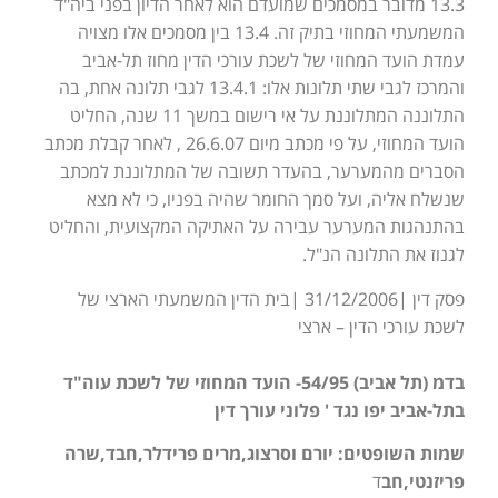
13.3 מדובר במסמכים שמועדם הוא לאחר הדיון בפני ביה"ד
המשמעתי המחוזי בתיק זה. 13.4 בין מסמכים אלו מצויה
עמדת הועד המחוזי של לשכת עורכי הדין מחוז תל-אביב
והמרכז לגבי שתי תלונות אלו: 13.4.1 לגבי תלונה אחת, בה
התלוננה המתלוננת על אי רישום במשך 11 שנה, החליט
הועד המחוזי, על פי מכתב מיום 26.6.07 , לאחר קבלת מכתב
הסברים מהמערער, בהעדר תשובה של המתלוננת למכתב
שנשלח אליה, ועל סמך החומר שהיה בפניו, כי לא מצא
בהתנהגות המערער עבירה על האתיקה המקצועית, והחליט
לגנוז את התלונה הנ"ל.
פסק דין |31/12/2006 |בית הדין המשמעתי הארצי של
לשכת עורכי הדין – ארצי
בדמ (תל אביב) 54/95- הועד המחוזי של לשכת עוה"ד
בתל-אביב יפו נגד ' פלוני עורך דין
שמות השופטים: יורם וסרצוג,מרים פרידלר,חבד,שרה
פריזנטי,חב
ד