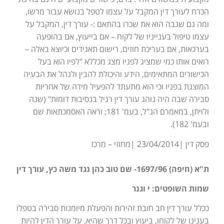
הכרח לעורך דין המקבל על עצמו לטפל בנושא עבור מרשו,
ומה גם שגבה הוא את שכרו בהתאם :- עורך דין, המקבל על
עצמו טיפול בענייניו של לקוח – אם בייעוץ, אם בהופעה
בערכאות, אם בעריכת חוזים, רישום תאגידים וכיוצא באלה –
רואים אותו כמי שמציג לפניו מצג מכללא "לפיו הוא בעל
הכישורים המתאימים, הידע והיכולת להבין ולנהל את הבעיה
המוצגת בפניו וכי הוא מתעתד להפעיל מידה של אחריות
סבירה שבה היה נוהג עורך דין רגיל בנסיבות דומות" (שנה
ולויתן, במאמרם הנ"ל, בעמ' 181; וראה האסמכתאות שם
ובעמ' 182).
פסק דין |23/04/2014 |מחוזי – מרכז
ת"א (חיפה) 1697/96- שם טוב כהן נגד משה כץ, עורך דין
שמות השופטים: י וגנר
ככלל עורך דין חב חובת זהירות והפעלת מיומנות סבירה בטפלו
בענינו של לקוחו, ביעוץ ובכל דרך שהיא. על עורך הדין להיות