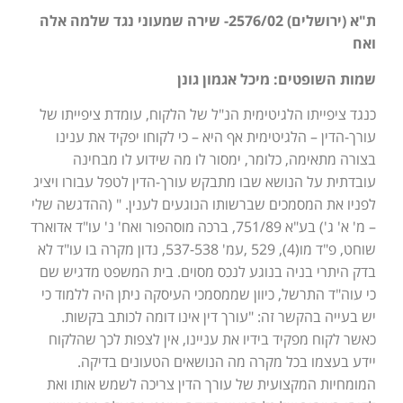
ת"א (ירושלים) 2576/02- שירה שמעוני נגד שלמה אלה
ואח
שמות השופטים: מיכל אגמון גונן
כנגד ציפייתו הלגיטימית הנ"ל של הלקוח, עומדת ציפייתו של
עורך-הדין – הלגיטימית אף היא – כי לקוחו יפקיד את ענינו
בצורה מתאימה, כלומר, ימסור לו מה שידוע לו מבחינה
עובדתית על הנושא שבו מתבקש עורך-הדין לטפל עבורו ויציג
לפניו את המסמכים שברשותו הנוגעים לענין. " (ההדגשה שלי
– מ' א' ג') בע"א 751/89, ברכה מוסהפור ואח' נ' עו"ד אדוארד
שוחט, פ"ד מו(4), 529 ,עמ' 537-538, נדון מקרה בו עו"ד לא
בדק היתרי בניה בנוגע לנכס מסוים. בית המשפט מדגיש שם
כי עוה"ד התרשל, כיוון שממסמכי העיסקה ניתן היה ללמוד כי
יש בעייה בהקשר זה: "עורך דין אינו דומה לכותב בקשות.
כאשר לקוח מפקיד בידיו את עניינו, אין לצפות לכך שהלקוח
יידע בעצמו בכל מקרה מה הנושאים הטעונים בדיקה.
המומחיות המקצועית של עורך הדין צריכה לשמש אותו ואת