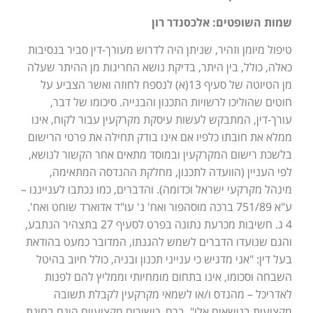
שמות השופטים: אלכסנדר רון
טיפול מיומן וזהיר, שניתן היה לדרוש מעורך-דין סביר בנסיבות
כאלה, כולל, בין היתר, בדיקת נושא החריגות מן ההיתר שעלה
מן הטיוטה של סעיף 13(א) לנספח לחוזה ואשר הצביע על
חוטים שהוליכו לרשויות התכנון והבנייה. סיכומו של דבר,
עורך-דין, המתבקש לעשות עיסקת מקרקעין עבור לקוח, אינו
ממלא את חובתו כלפיו אם אינו בודק תחילה את פרטי הרישום
בלשכת רישום המקרקעין ובמוסד מתאים אחר הקשור לנושא,
לפי העניין (הוועדה לתכנון, מחלקת ההנדסה המתאימה,
מינהל מקרקעי ישראל וכדומה). והדברים, כמו נכתבו לענייננו –
ע"א 751/89 ברכה מוסהפור ואח' נ' עו"ד אדוארד שוחט ואח'.
4 ג. חשיבות מכרעת נתונה בפרט לסעיף 27 בתצהיר הנתבע,
והגם שנועדו הדברים לשמש להגנתו, המדובר כמעט בהודאת
בעל דין: "אני מדגיש כי ענייני תכנון ובניה, כולל חיוב בהיטל
השבחה וסכומו, אינו בתחום מומחיותי וממליץ להם לפנות
לאדריכל – מהנדס ו/או לשמאי מקרקעין לקבלת תשובה
מקצועית בנושאים אלו". ברם, כישורים מקצועיים הינם בחינת