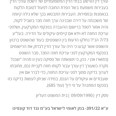
עורך דין הורשע בבתי הדין המשמעתיים של לשכת עורכי הדין
בעבירות משמעת בשל הפרת החובה לפעול לטובת הלקוח
בנאמנות ובמסירות. העבירות התבטאו בכך שלא גילה קיומה
של משכנתה על דירה שבגינה ערך חוזה מכר בשביל לקוח,
והיה אמור לטפל ברישום ההעברה בפנקסי המקרקעין, ושלפני
עריכת החוזה לא וידא אם קיימים עיקולים על הדירה. בעל"ע
7/73 הנ"ל נחלקו הדעות בין השופטים: בעוד שהשופט ברנזון
והשופט אשר קבעו כי היה על עורך הדין לבדוק את הרישומים
בפנקסי המקרקעין לפני עריכת חוזה המכר, סבר השופט
(כתוארו אז) י. כהן, כי תוצאתה של פסיקה כעין זו תהיה "שבכל
מקרה כשעורך דין עורך עבור לקוחו חוזה לקניית נכס, מחובתו
לערוך בדיקה סמוך לפני עריכת החוזה, כדי לברר אם אין
שעבודים או עיקולים על הנכס, במידה שניתן לעשות בדיקה כזו
בפנקס המתנהל על פי דין" (עמ' 685).
פסק דין |09/09/1990 |בית המשפט העליון
ע"א 391/22- בנק לאומי לישראל בע"מ נגד דוד קונפינו