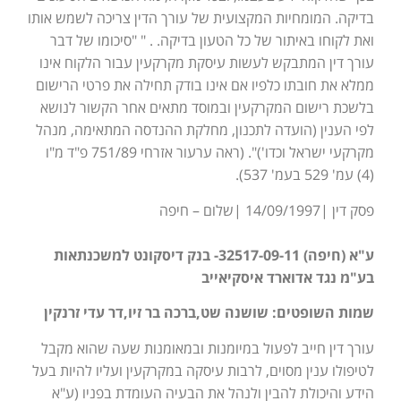
בדיקה. המומחיות המקצועית של עורך הדין צריכה לשמש אותו
ואת לקוחו באיתור של כל הטעון בדיקה. . " "סיכומו של דבר
עורך דין המתבקש לעשות עיסקת מקרקעין עבור הלקוח אינו
ממלא את חובתו כלפיו אם אינו בודק תחילה את פרטי הרישום
בלשכת רישום המקרקעין ובמוסד מתאים אחר הקשור לנושא
לפי הענין (הועדה לתכנון, מחלקת ההנדסה המתאימה, מנהל
מקרקעי ישראל וכדו')". (ראה ערעור אזרחי 751/89 פ"ד מ"ו
(4) עמ' 529 בעמ' 537).
פסק דין |14/09/1997 |שלום – חיפה
ע"א (חיפה) 32517-09-11- בנק דיסקונט למשכנתאות
בע"מ נגד אדוארד איסקיאייב
שמות השופטים: שושנה שט,ברכה בר זיו,דר עדי זרנקין
עורך דין חייב לפעול במיומנות ובמאומנות שעה שהוא מקבל
לטיפולו ענין מסוים, לרבות עיסקה במקרקעין ועליו להיות בעל
הידע והיכולת להבין ולנהל את הבעיה העומדת בפניו (ע"א