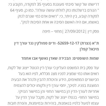
דרישתו של קשר סיבתי מעוגנת בסעיף 35 לפקודה, הקובע כי:
" הגורם ברשלנותו נזק לזולתו עושה עוולה". כמו כן, סעיף 64
לפקודה קובע, בין היתר, כי: "רואים אדם כמי שגרם לנזק
באשמו, אם היה האשם הסיבה או אחת הסיבות לנזק".
פסק דין |27/09/2012 |מחוזי – חיפה
ת"א (נצרת) 52659-12-17- ודים סמולקין נגד עורך דין
מיכאל קפלן
שמות השופטים: הבכירה שאדן נאשף אבו אחמד
עוד פסק בית המשפט העליון כי עורך-דין הנוטל ייצוג של לקוח,
רואים אותו כמי שמציג לפניו מצג מכללא, לפיו הוא בעל
הכישורים המתאימים, הידע והיכולת להבין ולנהל את הבעיה
המוצגת בפניו. לפיכך, יחסי עורך-דין ולקוחו יכולים להצמיח
אחריות לעורך-הדין הן במישור החוזי והן במישור הנזיקי.
במישור החוזי- בנטלו ייצוג של לקוח, מקבל עורך הדין על
עצמו לפעול כלפיו בנאמנות, בזהירות ובמיומנות, והפרת חובות