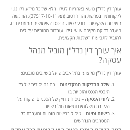
עורך דין נדל"ן נושא באחריות לגילוי מלא של כל מידע רלוונטי
ללקוחותיו. בפרשת זהר הרטוב (תא 37517-10-11), הודגשה
חשיבות השקיפות בנוגע לסיווג הנכס והשימושים המותרים בו.
היעדר בדיקה מקיפה או אי-גילוי עובדות מהותיות עלולים
להוביל לתביעות רשלנות מקצועית.
איך עורך דין נדל"ן מוביל מנהל
עסקה?
עורך דין נדל"ן מקצועי בתל אביב פועל בשלבים מובנים:
שלב הבדיקות המקדימות
– בחינה יסודית של כל
היבטי הנכס והזכויות בו
ליווי העסקה
– ניסוח מדויק של הסכמים, פיקוח על
העברת תשלומים ותיאום מול רשויות
רישום וסיום
– טיפול ברישום הזכויות והעברת כל
המסמכים הנדרשים
למה בדיקת היתרי בנייה היא קריטית בכל עסקת