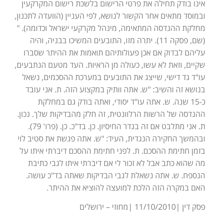
אינו בודק תחילה את פרטי הרישום בלשכת רישום המקרקעין
ובמוסד מתאים אחר הקשור לנושא, לפי העניין (הוועדה לתכנון,
מחלקת ההנדסה המתאימה, מינהל מקרקעי ישראל וכדומה). "
(שם, פסקה 11). יתרה מזו, התובעים המשיכו בבניה, והיה
עליהם לבדוק אם אכן פעולותיהם תואמות את ההיתר שסברו
שקיים, וזאת לא עשו, כעולה מן הראיות. העד מטעם הנתבעים,
עו"ד גד דישי, שייצג את התובעים במערכת ההסכמים, נשאל
בנושא זה והשיב: "ש. אתה וותיק במקצוע הזה. ת. אני עובד
כ-15 שנה. ש. אתה עו"ד יסודי, ואתה בודק גם במחלקת
ההנדסה של הרשות הרלוונטית, זה חלק מהבדיקות שלך. נכון.
ת. אני מתלבט אם זה בגדר החיסיון. כן. בד"כ. כן. (פרו' 79).
ובהמשך החקירה הנגדית, העיד: "ש. אתה פגשת את סטיב לוי
בזמן חתימת ההסכם. ת. לפני חתימת ההסכם דיברתי איתו על
מה שהוא כתב אבל לא זכור לי אם דיברתי איתו לגבי כתיבת
הנספח. ש. אתה נשאלת לגבי הבדיקות שאתה בד"כ עושה.
האם במקרה הזה הלכת למועצה להוציא את ההיתר.
פסק דין |11/10/2010 |מחוזי – ירושלים