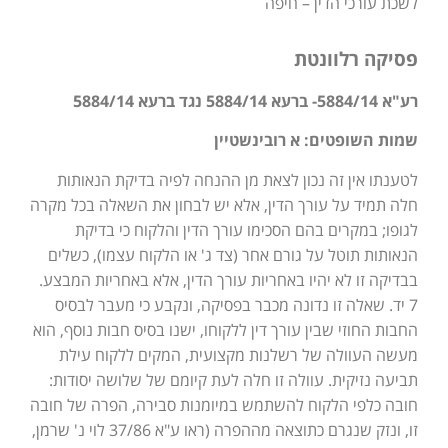
לשכת עורכי הדין – חיפה
פסיקה רלוונטת
רע"א 5884/14- ברעא 5884/14 נגד ברעא 5884/14
שמות השופטים: א רובינשטיין
לטענתו אין זה נכון לצאת מן ההנחה לפיה בדיקת הנאותות
חלה תמיד על עורך הדין, אלא יש לבחון את השאלה בכל מקרה
לגופו; במקרים בהם הסכימו עורך הדין והלקוח כי בדיקת
הנאותות תוטל על גורם אחר (צד ג' או הלקוח עצמו), כשלים
בבדיקה זו לא יהיו באחריות עורך הדין, אלא באחריות המבצע.
7 יד. שאלה זו נדונה מכבר בפסיקה, ונקבע כי מעבר לבסיס
החבות החוזי שבין עורך דין ללקוחו, ישנו בסיס חבות נוסף, הוא
מעשה העוולה של רשלנות מקצועית, המקים ללקוח עילת
תביעה נזיקית. עוולה זו חלה לעת קיומם של שלושה יסודות:
חובה כלפי הלקוח להשתמש במיומנות סבירה, הפרה של חובה
זו, ונזק שנגרם כתוצאה מההפרה (ראו ע"א 37/86 לוי נ' שרמן,