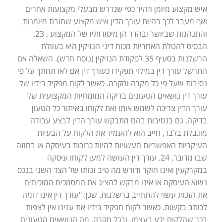
איש מקצוע מיומן וזהיר כפי שנדרש מבעלי מקצועות אחרים
ואף מעבר לכך בהיות עורך הדין איש מקצוע שחובת מיומנות
והתנהגות שביושר ובהדר הן מיסודותיו של המקצוע . 23.
הבסיס להטלת האחריות מכוח דיני הנזיקין היא בעוולת
הרשלנות בסעיף 35 לפקודת הנזיקין (נוסח חדש). השאלה אם
התרשל עורך דין במילוי תפקידו כעורך דין אם לאו תחתך על פי
נסיבות שעל פי כל מקרה ומקרה. כאשר לקוח מפקיד בידיו של
עורך דין נושאים הטעונים בדיקה המומחיות המקצועית של
עורך הדין צריכה לשמש אותו ואת לקוחו באיתור כל הטעון
בדיקה. גם בנסיבות בהם מתבקש עורך הדין לבצע עבודה
מוגבלת בלבד, חייב הוא להעמיד את הלקוח על הבעיות
העיקריות האפשריות העשויות להיות כרוכות בעיסקה או בחוזה
שבו מדובר. 24. עורך דין העושה למען לקוחו עיסקה
במקרקעין ואינו חוקר ודורש מה טיב זכותו של הצד השני בנכס
נשוא העיסקה או אינו מבקש להציג את המסמכים המוכיחים
את הזכות עשוי להתחייב ברשלנות. שכן: "עורך דין אינו דומה
לכותב בקשות. כאשר לקוח מפקיד בידיו את ענינו אין לצפות
בכך שהלקוח ידע בעצמו, ובכל מקרה, מה הנושאים הטעונים