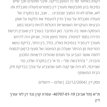
לקוחו באיתור של כל הטעון בדיקה. אינני מתעלם מכך שיש
נסיבות בהן מתבקשת מעורך דין במפורש פעולה מוגבלת ותו
לאו, אולם לא זה המצב שבפנינו. . . אגב, גם במקרה של
פעולה מוגבלת על עורך הדין להעמיד את הלקוח על אותן
הבעיות העיקריות האפשריות היכולות להיות כרוכות בסוג
העיסקה אשר בה מדובר. כאן המדובר בעורך דין שעניין רכישת
הדירה נמסר לטיפולו. טיפול מיומן וזהיר, שניתן היה לדרוש
מעורך דין סביר בנסיבות כאלה, כולל, בין היתר, בדיקת נושא
החריגות מן ההיתר שעלה מן הטיוטה של סעיף 13(א) לנספח
לחוזה ואשר הצביע על חוטים שהוליכו לרשויות התכנון
והבניה. " (ההדגשה שלי – מ' א' ג') במקרה שלנו, כפי
שציינתי, לא היה אף קצה חוט שהצביע על צורך בבדיקת תיק
הבית המשותף.
פסק דין |22/12/2004 |שלום – ירושלים
ת"א (תל אביב) 40707-01-19- עפרה קרן נגד דן לזר עורך
דין