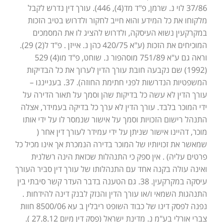
37/86 לוי נ. שרמן, פ"ד מד(4), 446). עורך דין נדרש לקבל
מלקוחו את כל המידע והוא חייב לחקור ולדרוש בטיב הזכות
במקרקעין נשוא העיסקה, ולדרוש להציג לו את המסמכים
המוכיחים את הזכות (ע"א 420/75 כהן נ. אייזן . פ"ד ל(2) 29).
וראה גם ע"א 751/89 מוסהפור נ. שוחט, פ"ד מו(4) 529
(1992) שם נקבעה חובת עורך הדין לערוך את כל הבדיקות
המשפטיות הנדרשות לפני חתימת החוזה). 37. בענייננו –
עורך הדין לא עשה כל בדיקות שהן וסמך על תאור הדירה על
ידי המוכר בלבד. עורך הדין לא ערך כל בדיקה בעמידר, אצלה
התנהל רישום הזכויות וסמך על אישור שנמסר לו על ידי אותו
מוכר, דהיינו אישור שניתן על ידי עמידר לעורך דין אחר (
שמאשר את זכויותיו של המוכר בדירה הנמכרת אך אינו מכיל כל
פרטים עליה) . אין ספק כי התנהלות שכזאת הינה רשלנית
ואינה עולה בקנה אחד עם התנהלותו של עורך דין סביר העורך
עיסקה במקרקעין. 38. גם הטענה בדבר העדר קשר סיבתי בין
התנהגות השמאי ו/או עורך הדין והנזק לבנק דינה להידחות .
נפנה לפסק דינו של כבוד השופט ריבלין ב עא 8500/06 חוות
צברי אורלי בע"מ נ. מדינת ישראל (פסק דין מיום 27.8.12 ).