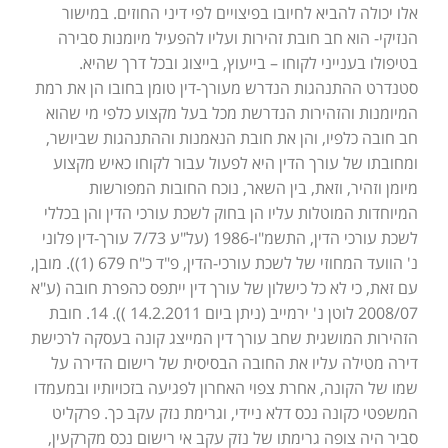
אלו יכולה להביא לחיובו בפיצויים לפי דיני החוזים. במישור
הנזיקי- הוא חב חובת זהירות ועליו להפעיל מיומנות סבירה
בטיפולו בענייני לקוחו – בייעוץ, בייצוג ובכל דרך שהיא.
סטנדרט ההתנהגות הנדרש מעורך-דין טומן בחובו הן את רמת
המיומנות והזהירות הנדרשת מכל בעל מקצוע כלפי מי שהוא
חב חובה כלפיו, והן את חובת הנאמנות וההתנהגות שביושר,
ומחובתו של עורך הדין היא לפעול עבור לקוחו כאיש מקצוע
מיומן וזהיר, וזאת, בין השאר, נוכח החובות המפורשות
המיוחדות המוטלות עליו הן בחוק לשכת עורכי הדין והן בכללי
לשכת עורכי הדין, התשמ"ו-1986 (על"ע 7/73 עורך-דין פלוני
נ' הוועד המחוזי של לשכת עורכי-הדין, פ"ד כ"ח 679 (1)). מובן,
עם זאת, כי לא כל כישלון של עורך דין ייתפס כהפרת חובה (ע"א
2008/07 לוטן נ' ירמייב (ניתן ביום 14.2.2011 )). 14. חובת
הזהירות המושגית שחב עורך דין המייצג קונה בעסקה לרכישת
דירה מטילה עליו את החובה הבסיסית של רישום הדירה על
שמו של הקונה, אחרת צפוי האחרון לפגיעה בזכויותיו ובמעמדו
המשפטי כקונה נכס דלא ניידי, וגרימת נזק עקב כך. פרקליט
סביר היה צופה גרימתו של נזק עקב אי רישום נכס מקרקעין,