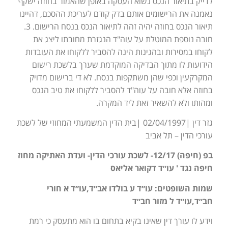
לדייק בתיאור הנכס נשוא העסקה באופן שהאמור בחוזה ישקף
נאמנה את הרישומים אותם בדק קודם לעריכת ההסכם, דהיינו
תיאור הנכס בחוזה יהיה זהה לתיאור הנכס בנסח הרישום. 3.
חובה נוספת המוטלת על עוה"ד הנגזרת מחובתו ליצג את
לקוחו במסירות ובהגינות הינה להסביר ללקוחו את העובדות
הידועות לו מתוך הבדיקה המוקדמת שערך בלשכת רישום
המקרקעין וכפי שהן משתקפות בנסח. לא די ברישום מדויק
בחוזה אלא חובה על עוה"ד להסביר ללקוחו את טיב הנכס
ומהותו ולא להשאיר זאת ליד המקרה.
גזר דין |02/04/1997 |בית הדין המשמעתי המחוזי של לשכת
עורכי הדין – תל אביב
בפ (חיפה) 12/17- לשכת עורכי הדין- ועדת האתיקה מחוז
חיפה נגד ' עו״ד דקואר אליאס
שמות השופטים: עו״ד ע בולדו אב״ד,עו״ד א חורי
חב״ד,עו״ד ל מזור חב״ד
וידע לו עורך דין שאינו בקיא בתחום בו הוא מתעסק כי רמת