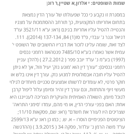
שמות השופטים: י אלרון,א שטיין,ר רונ
ן
במסגרת זו נקבע כי ככל שפעולתו של עורך הדין נמצאת
בתחום אחריותו המקצועית, כך תורחב ההסתמכות על מצגיו
והנטייה להטיל עליו אחריות בגינם (ראו: ע"א 3521/11 עו"ד
דניאל וגנר נ' עבדי, פ"ד סז(1) 84, 137-134 (2014)). 111.
לצד זאת, שומה עלינו לזכור את דבריו החשובים של השופט י'
עמית אשר נאמרו בע"א 7485/10 פנטהאוז רחמני נכסים
(1997) בע"מ נ' עו"ד יובב פפר ( 27.2.2012 ) (להלן: עניין
רחמני נכסים): "עורך דין הוא 'מונע נזק' יעיל וזול, אך לא ניתן
להטיל עליו חובה אבסולוטית למנוע נזק. עורך דין אינו בלש או
חוקר פרטי, לא עומדים לרשותו אמצעים טכניים מיוחדים לגילוי
מעשי זיוף והתחזות, וגם עורך דין זהיר ומיומן עלול ליפול קרבן
לנוכל מיומן. השאלה האמיתית והעיקרית הצריכה לענייננו היא
אחת: האם בפני עורכי הדין, או מי מהם, עמדו 'סימני התראה'
שצריכים היו לעורר את חשדם" (ראו: שם, פסקאות 11/10;
הציטוטים הפנימיים הוסרו – א. ש. ; כמו כן ראו: ע"א 2599/13
עו"ד משה הרמן נ' עלדור, פסקה 34 ( 3.9.2015 ) (ההדגשה