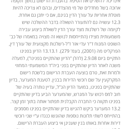
אינו יכול להשלים את הטיפול בהעברת הרישום במשך תקופה
ארוכה בשל מחדלים של מי מהצדדים, ובהם לא צריכה להיות
מוטלת אחריות על עורך הדין בגינם, אם כי יתכן גם אחרת.
12.3 עשויה גם להתעורר השאלה בדבר ההשלכה שיש
לקיומה של רשלנות מצד עורך הדין לשאלת ביצוע עבירה
משמעותית מצידו (התייחסות לנושא זה מצויה במאמרו של כב'
השופט המנוח ד"ר עדי אזר ז"ל-רשלנות מקצועית של עורך דין,
הפרקליט מה (2001), בעמ' 279). 13.13.1 הדיון בפנינו
התקיים ביום 2.9.08 (להלן "הדיון שהתקיים בפנינו"), למעלה
משנה לאחר הדיון שהתקיים בפני ביה"ד המשמעתי המחוזי
ולמרות זאת, טרם בוצעה העברת הרישום בלשכת רישום
המקרקעין על שם רוכשי הדירות בבנין. לטענת המערער, בדיון
שהתקיים בפנינו, במועד הדיון הנ"ל, עדיין נותרה בעיה של
חוב למס רכוש על המגרש, שהמערער הביע בדיון שהתקיים
בפנינו תקווה כי החברה הקבלנית תפתור אותה בתוך זמן קצר.
13.2 המערער ביקש להגיש בדיון שהתקיים בפנינו מסמכים
בהתייחס לשתי תלונות נוספות שהוגשו כנגדו ע"י שני רוכשי
דירות אחרות באותו בנין שענינן אי ביצוע העברת הרישום.