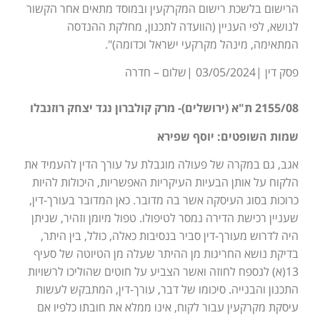
הרישום בלשכת רישום המקרקעין ובמוסד מתאים אחר הקשור
לנושא, לפי העניין (הוועדה לתכנון, מחלקת ההנדסה
המתאימה, מינהל מקרקעי ישראל וכדומה)".
פסק דין |03/05/2024 |שלום – חדרה
2155/08 ת"א (ירושלים)- מרק קולברון נגד יצחק רוזנבלו
שמות השופטים: יוסף שפירא
אגב, גם במקרה של פעולה מוגבלת על עורך הדין להעמיד את
הלקוח על אותן הבעיות העיקריות האפשריות, היכולות להיות
כרוכות בסוג העיסקה אשר בה מדובר. כאן המדובר בעורך-דין,
שעניין רכישת הדירה נמסר לטיפולו. טפול מיומן וזהיר, שניתן
היה לדרוש מעורך-דין סביר בנסיבות כאלה, כולל, בין היתר,
בדיקת נושא החריגות מן ההיתר שעלה מן הטיוטה של סעיף
13(א) לנספח לחוזה ואשר הצביע על חוטים שהוליכו לרשויות
התכנון והבנייה. סיכומו של דבר, עורך-דין, המתבקש לעשות
עיסקת מקרקעין עבור לקוח, אינו ממלא את חובתו כלפיו אם