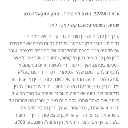
ע"א 37/86-1. משה לוי נגד 1. יצחק יחזקאל שרמן
שמות השופטים: א ברקש לוין,ד לוין
עורך דין ערך חוזה בין מוכרים לבין קונים, ששניהם היו
לקוחותיו. עורך הדין לא דאג שתיכנס לחוזה תנייה אשר תבטיח
את הקונים מפני הפרת התחייבותם של המוכרים כלפיהם. עורך
הדין טען כי זה היה רצון הלקוחות, והחוזה משקף את כל אשר
הסכימו ביניהם, ואין לו לעורך דין לעשות חוזים במקומם או
להכתיב להם הסכם שלא הסכימו לו. לכך התייחסנו בעל"ע
2/80 פלוני נ. הועד המחוזי של לשכת עורכי הדין תל אביב יפו
פ"ד לד(4) 707) וקבענו הלכה לאמור: "חייב עורך הדין להכין
ללקוחות שלו חוזה אשר יבטיח את זכויותיהם על הצד המועיל
ביותר; ואם לאחר שהכין להם חוזה כאמור, יסרבו הם לחתום על
תנייה זו או אחרת, גם לאחר שעורך הדין הסביר להם את
משמעותה ונחיצותה, רק אז ייתכן שיצא עורך הדין ידי חובתו
כלפיהם, אף אם התנייה תימחק מן החוזה". (שם, בע' 708).