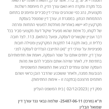
הוספה – א. ש. )). 112. אשר על כן, השאלה אותה יש לשאול
בכל מקרה ומקרה היא האם עורך הדין, לו מיוחסת רשלנות
מקצועית, נהג כפי שנוהגים עורכי דין סבירים ומיומנים בתחום
ההתמחות הנתון. במסגרת זו, עורך דין שמטפל בעסקת
מקרקעין לא יישא באחריות מוחלטת למעשי התחזות ומרמה
של לקוחו, כל אימת שהוא מפעיל שיקול דעת מקצועי סביר בכל
דבר ועניין שקשורים לעסקה, ופועל בהתאם. 113. לצד חובה
כללית זו, באה תקנה 14 לתקנות המקרקעין ומטילה חובות
ספציפיות על עורכי דין: "(א) התייצבו הצדדים לעסקה לפני
עורך דין, יחתים אותם על שטר העסקה, ויאמת את חתימותיהם
בחתימת ידו, לאחר שזיהה אותם והסביר להם את מהות
העסקה שהם עומדים לבצע ואת התוצאות המשפטיות
הנובעות ממנה, ולאחר ששוכנע שהדבר הובן כראוי ושהם
חותמים מרצונם (בתקנה זו – אימות החתימות).
פסק דין |02/12/2023 |בית המשפט העליון
ת"א (מרכז) 25487-06-11- שלמה גבאי נגד עורך דין
שמואל הבלין