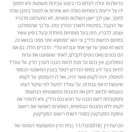
הרשלנות יכולה לעלות כדי ביצוע עבירות משמעת ולא לסמוך
ידו על יריעות ביטוחיות כאלה ו/או אחרות או לפעול במובן שלח
לחמך. שכן לכך ישנן השלכות חמורות. לא התעלמנו מדבריו
של הנקבל, בסיכומיו ולאורך ההליך כולו, על כך שהמתלונן
עצמו, לדבריו, הינו בעל מומחיות מיוחדת ובעל ניסיון עשיר
בתחום רכישות נדל"ן; וכי הוא "מתמצא יותר ממני בנושא זה,
והוא לא סומך על אף אחד וגם לא עלי". הדברים הללו, גם אם
הם נכונים (ואנו נוטים לקבלם, לאחר ששמענו את עדות
המתלונן), אין בהם על מנת להוות הגנה לעורך הדין. על עוה"ד
לחיות בעל ידע בסיסי הנדרש לטפל בענין המשפטי הנמסר
לטיפולו, יהיה לקוחו אשר יהיה, ואל לו להסתמך על לקוחו
שיעשח לו את עבודתו. על עוח"ד לפעול לפי שיקול דעתו
העצמאי ולדאוג ליתן את ההגנות המשפטיות הנחוצות
וחמקובלות לשם הגנה על רוכש נכס נדל"ן, ולא להותיר את
לקוחו ללא החגנות הבסיסיות, האמורות לאפשר את רישום
עיסקת המקרקעין בספרי לשכת רישום המקרקעין.
הכרעת דין |11/10/2018 |בית הדין המשמעתי המחוזי של