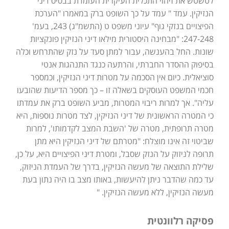
לטשטש את זיהוי התכלית העיקרית העומדת בבסיס דיני
הנזיקין. עמד " עמד על כך השופט ברק במאמרו "הערכת
הפיצויים בנזקי גוף" עיוני משפט ט (התשמ"ג) 243, בעמ'
247-248: "מבחינה היסטורית מילאו דיני הנזיקין פונקציות
שונות. החל בהענשה, עבור למתן סעד על נזק שהתרחש וכלה
בסיפוק ההסדר החברתי, והרתעה כנגד התנהגות אנטי
סוציאלית. כיום אין הסכמה על מטרות דיני הנזיקין, וכמספר
חכמי המשפט העוסקים בשאלה זו – כך מספר הדיעות שהובעו
עליה". אך למרות ריבוי המטרות, מביע השופט ברק את עמדתו
כי המטרה הראשונית של דיני הנזיקין, לצד מטרות נוספות, היא
מטרה תרופתית, מטרה של 'השבת המצב לקדמותו', למרות
שביטוי זה אינו מוצלח: "מטרתם של דיני הנזיקין היא מתן
תרופה לניזוק על הנזק שסבל, ומטרת דיני הפיצויים היא, על כן,
שלילת התוצאה של מעשה הנזיקין, בדרך של העמדת הניזוק,
עד כמה שהדבר ניתן להיעשות, באותו מצב בו היה נתון בעת
מעשה הנזיקין, ללא מעשה הנזיקין. "
פסיקה רלוונטית