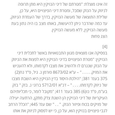
זה אינו מוצלח: "מטרתם של דיני הנזיקין היא מתן תרופה
לניזוק על הנזק שסבל, ומטרת דיני הפיצויים היא, על כן,
שלילת התוצאה של מעשה הנזיקין, בדרך של העמדת הניזוק,
עד כמה שהדבר ניתן להיעשות, באותו מצב בו היה נתון בעת
מעשה הנזיקין, ללא מעשה הנזיקין.
הצג פחות
[4]
בפסיקה אנו מוצאים מגוון התבטאויות באשר לתכלית דיני
הנזיקין: "מטרת הפיצויים בדיני הנזיקין היא לפצות את הניזוק
על הנזק שנגרם לו ולהשיב את מצבו לקדמותו, ולא להעניש
את המזיק. . . . . " – ע"א 8673/02 פורמן נ. גיל, פ"ד נח(2)
375 בעמ' 381; "הילכת-היסוד בדין הנזיקין היא השבת מצבו
של ניזוק לקדמתו. . . . " – דנ"א 5712/01 ברזני נ. בזק " בזק
בע"מ, פ"ד נז(6) 385 בעמ' 411; "מקובל לומר, כי תכליותיהם
העיקריות של דיני הנזיקין הן השגת צדק מתקן, הרתעה יעילה
של מזיקים בכוח ופיזור הנזק. " . . " שם עמ' 445; "הכלל הרחב
לגבי פיצויים בנזיקין הוא, על כן, כי יש לפסוק לניזוק את אותו