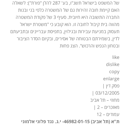
של המשפט בישראל תשנ"ו, בע' 287 להלן "פורת"): לשאלה
האם קיימת חובה זהירות גם של המשטרה כלפי בני ובנות
החברה התשובה היא חיובית. סעיף 3 של פקודת המשטרה
מהווה בית קיבול לחובה זו. הוא קובע כי "משטרת ישראל
תעסוק במניעת עבירות ובגילוין, בתפיסת עבריינים ובתביעתם
לדין, בשמירתם הבטוחה של אסירים, ובקיום הסדר הציבור
ובטחון הנפש והרכוש". הצג פחות
like
dislike
copy
enlarge
פסק דין |
03/12/2005 |
מחוזי – תל אביב
מאזכרים – 2 |
עמודים – 12
ת"א (תל אביב) 46982-01-15- י.ג. נגד פלוני אלמוני