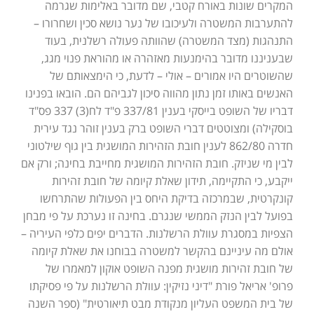
המקרים שונות באורח קטבי, שם מדובר באלימות שגרמה
להתערבות המשטרה ולעיכובו של נער נושא סכין ושחרורו –
התנהגות (מצד המשטרה) שהוותה פעולה רשלנית, בעוד
שבעניננו מדובר בהימנעות מאזהרה או מהוראת פנוי מגג,
שהשוטרים היו אמורים – אולי – לדעת, כי הימצאותם של
האנשים באותו זמן נתון מהווה סיכון לגביהם הם. הובאו בפנינו
דבריו של השופט בייסקי בענין 337/81 פ"ד לח(3) 337 פס"ד
בוסקילה) ומצוטטים דברי השופט ברק בענין זוהר נגד עירית
חדרה 862/80 לענין חובת הזהירות המושגית בין גוף שילטוני
לבין מי שניזק. חובת הזהירות המושגית מחייבת בחינה; ורק אם
ייקבע, כי התקיימה, תידון שאלת קיומה של חובת זהירות
קונקרטית, שבמרכזה בדיקת היחס בין הפעולות שהתרחשו
בפועל לבין הנזק הממשי שנגרם. בחינה זו נערכת על פי מבחן
הצפיות במסגרת עוולת הרשלנות. הדברים יפים כלפי העיריה –
אולם מה עיניינם בהקשר למשטרה בבוחנו את שאלת קיומה
של חובת זהירות מושגית מפנה השופט אוקון למאמרו של
פרופ' אריאל פורת "דיני נזיקין: עוולת הרשלנות על פי פסיקתו
של בית המשפט העליון מנקודת מבט תיאורטית" (ספר השנה