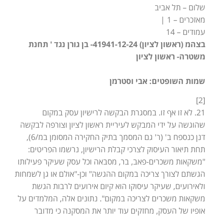
שלום – תל אביב
מאזכרים – 1 |
עמודים – 14
בצהמ (ראשון לציון) 41941-12-24- בן גורן נגד ' תחנת
משטרה- ראשון לציון
שמות השופטים: אבי וסטרמן
[2]
21. לא זו אף זו. במסגרת הבקשה לרישיון עסק במקום
שהוגשה על ידי המבקש לעיריית ראשון לציון וצורפה לבקשה
דנן כנספח ב' (ר' גם המסמך בתיק החקירה המסומן במ/6),
תחת תיאור העיסוק לצרכי קבלת הרישיון, נרשמו הפריטים:
"משקאות משכרים-פאב, בר, מסבאה וכל עסק שעיקר פעילותו
הגשתם לצורך צריכה במקום ההגשה" וכן-"אולם או גן לשמחות
ולאירועים, שעיקר עיסוקו הוא קיום אירועים לרבות הגשת
משקאות משכרים לצריכה במקום". נתונים אלה, המלמדים על
אופיו של העסק, מחזקים עוד יותר את המסקנה כי מדובר