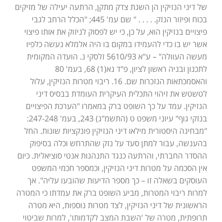
של דיני הנזיקין הן השגת צדק מתקן, הרתעה יעילה של מזיקים
בכוח ופיזור הנזק. . . . . " שם עמ' 445; "הכלל הרחב לגבי
פיצויים בנזיקין הוא, על כן, כי יש לפסוק לניזוק את אותו פיצוי
אשר יש בו כדי להעמידו במקום בו היה אלמלא נעשה כלפיו
מעשה העוולה" – ע"א 5610/93 זלסקי נ. הועדה המקומית
לתכנון ובניה ראשון לציון, פ"ד נא(1) 68, בעמ' 80
והאסמכתאות הנזכרות שם. 16. ריבוי מטרות הנזיקין, עלול
לטשטש את זיהוי התכלית העיקרית העומדת בבסיס דיני
הנזיקין. עמד על כך השופט ברק במאמרו "הערכת הפיצויים
בנזקי גוף" עיוני משפט ט (התשמ"ג) 243, בעמ' 247-248:
"מבחינה היסטורית מילאו דיני הנזיקין פונקציות שונות. החל
בהענשה, עבור למתן סעד על נזק שהתרחש וכלה בסיפוק
ההסדר החברתי, והרתעה כנגד התנהגות אנטי סוציאלית. כיום
אין הסכמה על מטרות דיני הנזיקין, וכמספר חכמי המשפט
העוסקים בשאלה זו – כך מספר הדיעות שהובעו עליה". אך
למרות ריבוי המטרות, מביע השופט ברק את עמדתו כי המטרה
הראשונית של דיני הנזיקין, לצד מטרות נוספות, היא מטרה
תרופתית, מטרה של 'השבת המצב לקדמותו', למרות שביטוי