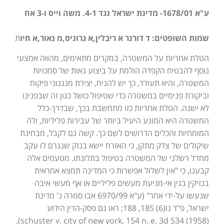
ע"א 1678/01- מדינת ישראל נגד 4-1. משה וייס ו-3 אח
שמות השופטים: ד דורנר א ריבלין,א גרוניס,מ נאור,א חיו
ת
הטלת אחריות על המשטרה, במקרים מתאימים, מהווה אמצעי
נוסף להבטיח הקפדה הולמת על ביצוע נאות של סמכויות
המשטרה, והיא תעודד, כך יש להניח, יצירת מנגנוני פיקוח
וביקורת פנימיים במשטרה כדי שטיפול כושל כגון זה שבפנינו
לא ישנה. הטלת אחריות כזו מתחשבת בכך, שבדרך-כלל
המשטרה היא המונע היעיל ביותר של עבירות פליליות, ולה
המומחיות והכלים הדרושים לשם כך. קשה גם לקבל, מבחינת
שיקולים של צדק מתקן, כי האזרח יישא בנזק שנגרם לו עקב
מחדל רשלני של המשטרה בטיפול בתלונתו. מטעמים אלה
קבענו, כי "אין לשלול אפשרות כי המדינה תמצא אחראית
בנזיקין בגין אי-מניעת מעשים פליליים או אף מעשי איבה
שנעשו על-ידי אחר" (ע"א 6970/99 אבו סמרה נ' מדינת
ישראל, פ"ד נו(6) 185, 188; ראו גם פסק-הדין הידוע
schuster v. city of new york, 154 n. e. 3d 534 (1958)).