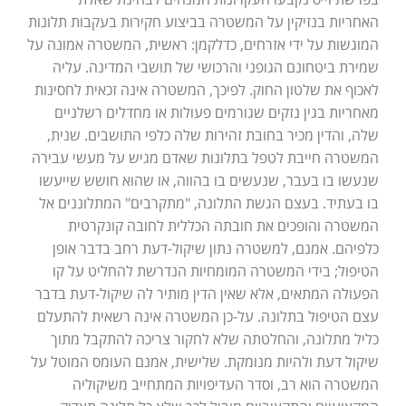
האחריות בנזיקין על המשטרה בביצוע חקירות בעקבות תלונות
המוגשות על ידי אזרחים, כדלקמן: ראשית, המשטרה אמונה על
שמירת ביטחונם הגופני והרכושי של תושבי המדינה. עליה
לאכוף את שלטון החוק. לפיכך, המשטרה אינה זכאית לחסינות
מאחריות בגין נזקים שגורמים פעולות או מחדלים רשלניים
שלה, והדין מכיר בחובת זהירות שלה כלפי התושבים. שנית,
המשטרה חייבת לטפל בתלונות שאדם מגיש על מעשי עבירה
שנעשו בו בעבר, שנעשים בו בהווה, או שהוא חושש שייעשו
בו בעתיד. בעצם הגשת התלונה, "מתקרבים" המתלוננים אל
המשטרה והופכים את חובתה הכללית לחובה קונקרטית
כלפיהם. אמנם, למשטרה נתון שיקול-דעת רחב בדבר אופן
הטיפול; בידי המשטרה המומחיות הנדרשת להחליט על קו
הפעולה המתאים, אלא שאין הדין מותיר לה שיקול-דעת בדבר
עצם הטיפול בתלונה. על-כן המשטרה אינה רשאית להתעלם
כליל מתלונה, והחלטתה שלא לחקור צריכה להתקבל מתוך
שיקול דעת ולהיות מנומקת. שלישית, אמנם העומס המוטל על
המשטרה הוא רב, וסדר העדיפויות המתחייב משיקוליה