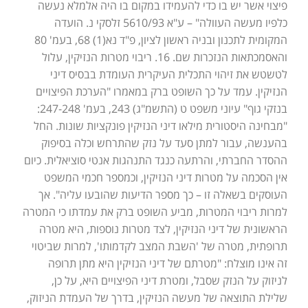
פיצוי אשר יש בו כדי להעמידו במקום בו היה אלמלא נעשה
כלפיו מעשה העוולה" – ע"א 5610/93 זלסקי נ. הועדה
המקומית לתכנון ובניה ראשון לציון, פ"ד נא(1) 68, בעמ' 80
והאסמכתאות הנזכרות שם. 16. ריבוי מטרות הנזיקין, עלול
לטשטש את זיהוי התכלית העיקרית העומדת בבסיס דיני
הנזיקין. עמד על כך השופט ברק במאמרו "הערכת הפיצויים
בנזקי גוף" עיוני משפט ט (התשמ"ג) 243, בעמ' 247-248:
"מבחינה היסטורית מילאו דיני הנזיקין פונקציות שונות. החל
בהענשה, עבור למתן סעד על נזק שהתרחש וכלה בסיפוק
ההסדר החברתי, והרתעה כנגד התנהגות אנטי סוציאלית. כיום
אין הסכמה על מטרות דיני הנזיקין, וכמספר חכמי המשפט
העוסקים בשאלה זו – כך מספר הדיעות שהובעו עליה". אך
למרות ריבוי המטרות, מביע השופט ברק את עמדתו כי המטרה
הראשונית של דיני הנזיקין, לצד מטרות נוספות, היא מטרה
תרופתית, מטרה של 'השבת המצב לקדמותו', למרות שביטוי
זה אינו מוצלח: "מטרתם של דיני הנזיקין היא מתן תרופה
לניזוק על הנזק שסבל, ומטרת דיני הפיצויים היא, על כן,
שלילת התוצאה של מעשה הנזיקין, בדרך של העמדת הניזוק,