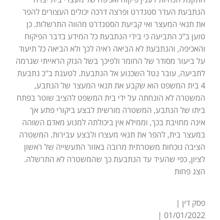
הנתבעת העדר סטנדרט ופרצה דרכה יכולים העצורים להפר
את תנאי המעצר ואי קביעת הסטנדרט מהווה התרשלות. כן
טוען ב"כ התביעה כי בידי הנתבעת כל המידע בדבר הפיקוח
והאכיפה, והנתבעת לא הביאה ראיה לכך ולא הביאה כל תיעוד
על ביעור מסודר של החומר ולפיכך בשל הנזק הראייתי שגרמה
לתביעה, עובר נטל השכנוע אל הנתבעת. לטענת ב"כ נתבעת
4 בית המשפט הוא שקבע את תנאי המעצר של הנתבע,
המשטרה לא הונחתה על ידי בית המשפט להציב שוטר בפתח
ביתו של הנתבע, המשטרה מורשית לבצע ביקורי פתע אך
אינה מחויבת בכך, וממילא אין ביכולתה למנוע מאדם השוהה
במעצר בית, להפר את תנאי מעצרו ולבצע עבירות. המשטרה
הציבה נוכחות משטרתית מרובה באזור התעשייה של ראשון
לציון, כפי שהעיד עד הנתבעת כך שהמשטרה לא התרשלה.
הצג פחות
פסק דין |
01/01/2022 |