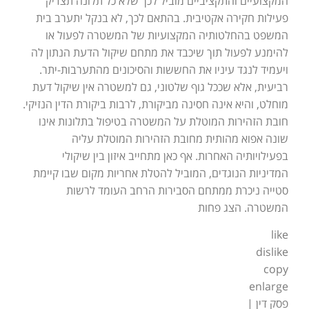
המקצועיים והתקציביים מוביל לכך שלא כל תלונה תצדיק
פעילות חקירה אקטיבית. בהתאם לכך, לא בנקל יתערב בית
המשפט בהחלטותיה המקצועיות של המשטרה לפעול או
להימנע לפעול תוך שיכבד את מתחם שיקול הדעת הנתון לה
ויעמיד לנגד עיניו את החששות והסיכונים מהתערבות-יתר.
רביעית, אלא שככל גוף שלטוני, גם למשטרה אין שיקול דעת
מוחלט, והיא אינה חסינה מביקורת, לרבות ביקורת הדין הנזיקי.
חובת הזהירות המוטלת על המשטרה בטיפול בתלונות אינו
שונה אפוא מהותית מחובת הזהירות המוטלת עליה
בפעילויותיה האחרות. אף כאן מתחייב איזון בין שיקולי
המדיניות הנוגדים, המוביל להטלת אחריות מקום שבו קיימת
סטייה ניכרת ממתחם הסבירות הרחב העומד לרשות
המשטרה. הצג פחות
like
dislike
copy
enlarge
פסק דין |