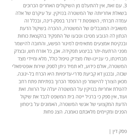
3. עם זאת, אין להתעלם מן השיקולים האחרים הכרוכים
בשאלת אחריותה של המשטרה בנזיקין. על עיקרם של אלה
עמדה חברתי, השופטת ד' דורנר בפסק-דינה, ובכלל זה
משאביה המוגבלים של המשטרה, ההכרה בשיקול הדעת
הנתון לה הנובע מטיבו וטבעו של התפקיד בהקצאת כוחות
ובנקיטת אמצעים מתאימים למיגור הפשע, והחובה להישמר
מפני הרתעת-יתר בביצוע תפקידה. אכן, כל אזרח חש, ובצדק
מבחינתו, כי עניינו-שלו מצדיק טיפול כולל, מלא ומיידי מצד
המשטרה, אולם כידוע, לא תמיד ניתן לספק שירות אופטימאלי
שכזה, ובכגון דא קביעת סדרי-עדיפויות היא הכרח בל-יגונה.
מכאן הצורך להישמר פן ההפסד הכרוך בפתיחת פתח רחב
להטלת אחריות בנזיקין על המשטרה יעלה על הרווח. זאת
ועוד, אין ספק כי ברגיל ייטה בית המשפט לכבד את שיקול
הדעת המקצועי של אנשי המשטרה, האמונים על ביטחון
הפנים ומקיימים מלאכתם נאמנה. הצג פחות
פסק דין |