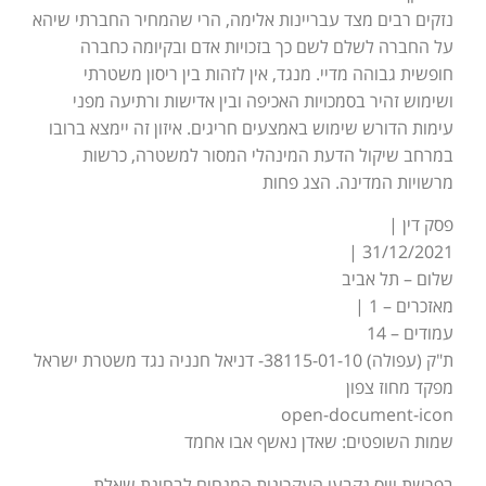
נזקים רבים מצד עבריינות אלימה, הרי שהמחיר החברתי שיהא
על החברה לשלם לשם כך בזכויות אדם ובקיומה כחברה
חופשית גבוהה מדיי. מנגד, אין לזהות בין ריסון משטרתי
ושימוש זהיר בסמכויות האכיפה ובין אדישות ורתיעה מפני
עימות הדורש שימוש באמצעים חריגים. איזון זה יימצא ברובו
במרחב שיקול הדעת המינהלי המסור למשטרה, כרשות
מרשויות המדינה. הצג פחות
פסק דין |
31/12/2021 |
שלום – תל אביב
מאזכרים – 1 |
עמודים – 14
ת"ק (עפולה) 38115-01-10- דניאל חנניה נגד משטרת ישראל
מפקד מחוז צפון
open-document-icon
שמות השופטים: שאדן נאשף אבו אחמד
בפרשת וייס נקבעו העקרונות המנחים לבחינת שאלת