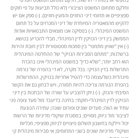
במעשי או במחדלי הרשות, חלקם מתחום המשפט הפרטי
וחלקם מתחום המשפט הציבורי (לא כולל תביעות על פי חוקים
ספציפיים או תחומי דיני החוזים והמעין-חוזים). (-) ספק אם יש
להקיש מהמאטריה המיוחדת של דיני המכרזים על כל תחום
המשפט המינהלי. (-) בפסיקה אנו מוצאים התבטאויות אודות
הממשק בין דיני הנזיקין לדין המינהלי, מבלי להכריע בנושא.
(-) אין "שוויון מתמטי" בין סמכות סטטוטורית לבין חובת זהירות
ברשלנות; "מתחם הסבירות הנזיקי" של ההחלטה המינהלית
הוא רחב יותר; "שלא כדין" במשפט המינהלי אינו בהכרח
התרשלות בדין הנזיקי. בכל מקרה, לא די בהפרה של נורמה
מינהלית כשלעצמה כדי להטיל אחריות בנזיקין, ההתרשלות
בהפרת הנורמה צריכה להיות חמורה, ויש לבחון גם את הקשר
הסיבתי והנזק. (-) ניתן להצביע על שורה של הבחנות בין דיני
הנזיקין לדין המינהלי-חוקתי: בחינה בדיעבד מול סעד צופה פני
עתיד או הווה; סעדים שונים ופורום שונה; עתירה הנוגעת
לציבור מול ניזוק מסויים; במסגרת שיקולי מדיניות של הרשות
יכול ויילקח בחשבון תשלום פיצויים לניזוק ספציפי; תכליות
ושיקולי מדיניות שונים בשני התחומים; אי סבירות מינהלית קי