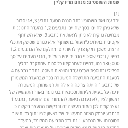
שמות השופטים: מנחם מריו קליין
[1]
יחד עם זאת משהוגש כתב הגנה מטעם נתבע 3, אני סבור
שלא ניתן לחייבו בסך שחוייבו נתבעים 1,2 בהעדר התגוננות.
מבחינה נזיקית לא ניתן לראות את נתבע 3, שלא השתתף
אקטיבית באירוע כ"מעוול במשותף" אלא כגורם שסיפק את כלי
הרצח. משכך חלקו צריך להיות קטן מחלקם של הנתבעים 1,2
בפיצוי, ובכדי שסיכויי הגבייה יהיו ריאליים, הנני מעמידו על סך
180,000 נטו, דהיינו לאחר קיזוז כל סכום שהתקבל בהליך
הפלילי ובתוספת שכ"ט עו"ד והוצאות משפט. נתב " נתבעת 4
לטענת התביעה התרשלה המשטרה בכך שבהעדר המשמורן
של נתבע 1 הייתה צריכה היא להיות המשמורן. המשטרה
ידעה על בעיית אלימות וסכינאות בני נוער באזור התעשייה של
ראשון לציון, לא נערכה כיאות להתמודד עם התופעה, נתבע 1
נעצר קודם לכן באזור תעשיה זה ובבקשת המעצר ביקשה כי
הנתבע יורחק מאזור התעשייה של ראשון לציון תוך כדי תיאור
מסוכנותו של הנתבע. " נת ב"כ התביעה המלומד, בהעדר
התקנת הנחיות לענין פיקוח ואכיפה של מעצרי בית יצרה