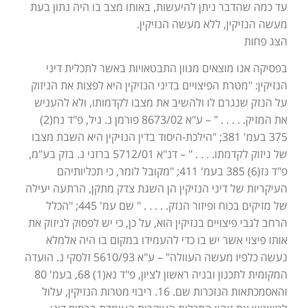
עד כמה שהדבר ניתן להיעשות, באותו מצב בו היה נתון בעת
מעשה הנזיקין, ללא מעשה הנזיקין.
הצג פחות
בפסיקה אנו מוצאים מגוון התבטאויות באשר לתכלית דיני
הנזיקין: "מטרת הפיצויים בדיני הנזיקין היא לפצות את הניזוק
על הנזק שנגרם לו ולהשיב את מצבו לקדמותו, ולא להעניש
את המזיק. . . . . " – ע"א 8673/02 פורמן נ. גיל, פ"ד נח(2)
375 בעמ' 381; "הילכת-היסוד בדין הנזיקין היא השבת מצבו
של ניזוק לקדמתו. . . . " – דנ"א 5712/01 ברזני נ. בזק בע"מ,
פ"ד נז(6) 385 בעמ' 411; "מקובל לומר, כי תכליותיהם
העיקריות של דיני הנזיקין הן השגת צדק מתקן, הרתעה יעילה
של מזיקים בכוח ופיזור הנזק. . . . . " שם עמ' 445; "הכלל
הרחב לגבי פיצויים בנזיקין הוא, על כן, כי יש לפסוק לניזוק את
אותו פיצוי אשר יש בו כדי להעמידו במקום בו היה אלמלא
נעשה כלפיו מעשה העוולה" – ע"א 5610/93 זלסקי נ. הועדה
המקומית לתכנון ובניה ראשון לציון, פ"ד נא(1) 68, בעמ' 80
והאסמכתאות הנזכרות שם. 16. ריבוי מטרות הנזיקין, עלול