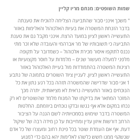
שמות השופטים: מנחם מריו קליין
" משכך אינני סבור שהתביעה הצליחה להוכיח את טענתה
בדבר הזנחת המשטרה את בעיות האלכוהול והאלימות באזור
התעשייה ראשון לציון במועד הרצח. אינני מקבל גם את טענת
התביעה כי תשובותיו של מר אברהמי והעובדה שלא זכר מתי
נכנס לתוקפו איסור מכירת אלכוהול – כשמדובר על תקופה
מלפני למעלה מעשור שנים – מלמדות על חוסר מקצועיות או
רצינות המשטרה בהתמודדות מול בעיית האלכוהול באזור
התעשייה ראשון לציון. לעניין ציוד השוטרים בתמונה של נתבע
1 אני סבור שדרישה שהמשטרה תזהה בכל רגע נתון את כל
הנוכחים באזור התעשייה נראית לא מציאותית. יתרה מכך
המזכר המתאר את בדיקתו של המנוח מלמד שהשוטרים לא רק
נכחו במקום אלא אף נגשו ובדקו נוכחים ביוזמתם. החלטות
המשטרה בדבר שימוש בסמכויותיה לשם הגנה על הציבור
הרחב דורשות איזון עדין ומחייבות על כן מידה רבה של שיקול
דעת. אף אם העמדת שוטר בכל פינת רחוב ומעצרו של כל אדם
שנשקף ממנו חשש כלשהו לאלימות יהא בהם כדי למנוע