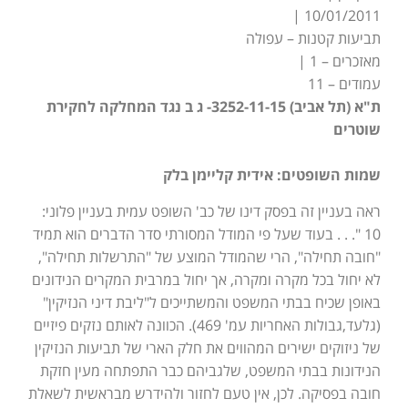
10/01/2011 |
תביעות קטנות – עפולה
מאזכרים – 1 |
עמודים – 11
ת"א (תל אביב) 3252-11-15- ג ב נגד המחלקה לחקירת
שוטרים
שמות השופטים: אידית קליימן בלק
ראה בעניין זה בפסק דינו של כב' השופט עמית בעניין פלוני:
10 ". . . בעוד שעל פי המודל המסורתי סדר הדברים הוא תמיד
"חובה תחילה", הרי שהמודל המוצע של "התרשלות תחילה",
לא יחול בכל מקרה ומקרה, אך יחול במרבית המקרים הנידונים
באופן שכיח בבתי המשפט והמשתייכים ל"ליבת דיני הנזיקין"
(גלעד,גבולות האחריות עמ' 469). הכוונה לאותם נזקים פיזיים
של ניזוקים ישירים המהווים את חלק הארי של תביעות הנזיקין
הנידונות בבתי המשפט, שלגביהם כבר התפתחה מעין חזקת
חובה בפסיקה. לכן, אין טעם לחזור ולהידרש מבראשית לשאלת