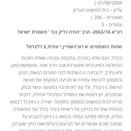
01/06/2004 |
עליון – בית המשפט העליון
מאזכרים – 206 |
עמודים – 3
רע"א 2063/16- הרב יהודה גליק נגד ' משטרת ישראל
שמות השופטים: א רובינשטיין,י עמית,צ זילברטל
ברגיל, הגם שלא בהכרח, בתקיפה עקיפה שאלת חוקיות
ההחלטה המינהלית מתעוררת אגב הליך אחר, ומשמשת כמגן
ולא כחרב. להבחנה זו השלכות לגבי הפורום הנאות, הנכון
והמוסמך להגשת עתירה או תביעה התוקפת את מעשה
הרשות. (-) ככלל, וכל עוד לא מדובר במעשה עשוי ובנזק
שנתגבש, יש למצות את המסלול המינהלי תחילה, לרבות
פנייה לבית המשפט המוסמך בתקיפה ישירה. (-) אין כל רבותא
בהטלת אחריות בנזיקין על רשויות ציבור בכלל ועל המשטרה
בפרט, וקיימת פסיקה ענפה בנושא. (-) ניתן להצביע על
שמונה סוגים אפשריים של תביעות בעלות אופי נזיקי שעניינן