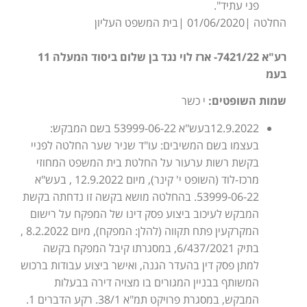
פני עתיד".
החלטה |01/06/2020 |בית המשפט העליון
רע"א 7421/22- ארז לוי נגד בן שלום ביסוד המעלה 11
בעמ
שמות השופטים:
י כשר
12.9.2022בעש"א 53999-06-22 בשם המבקש:
בעצמו בשם המשיבים: עו"ד שניר שער החלטה לפניי
בקשת רשות ערעור על החלטת בית המשפט המחוזי
מרכז-לוד (השופט י' קינר), מיום 12.9.2022 , בעש"א
53999-06-22. בהחלטה מושא בקשה זו נדחתה בקשת
המבקש לעיכוב ביצוע פסק דינו של המפקח על רישום
המקרקעין פתח תקווה (להלן: המפקח), מיום 8.2.2022 ,
בתיק 6/437/2021, במסגרתו קיבל המפקח בקשה
למתן פסק דין בהעדר הגנה, ואישר ביצוע עבודות ברכוש
המשותף בבניין המגורים בו מצויה דירה בבעלות
המבקש, במסגרת פרויקט תמ"א 38/1. רקע הדברים 1.