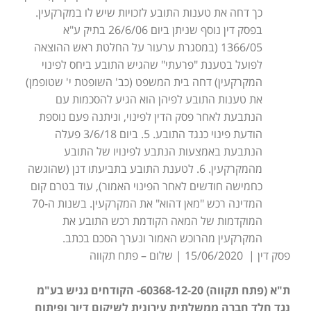
כך דחה את טענות התובע לזכויות שיש לו במקרקעין.
בפסק דין נוסף שניתן ביום 26/6/06 בתיק ע"א
1366/05 (במסגרת ערעור על החלטת ראש ההוצאה
לפועל בטענת "פרעתי" שהגיש התובע ביחס לפינוי
המקרקעין) דחה בית המשפט (כב' השופטת י' שטופמן)
את טענות התובע לפיהן הוא הגיע להסכמות עם
הנתבעת לאחר פסק הדין לפינוי, וניתנה פעם נוספת
הודעת פינוי כנגד התובע. 5. ביום 3/6/18 פעלה
הנתבעת באמצעות הנתבע לפינויו של התובע
מהמקרקעין. 6. לטענת התובע בתביעתו דנן (שהוגשה
כחמישה חודשים לאחר הפינוי האמור), עוד בטרם קום
המדינה רכש "מאן דהוא" את המקרקעין. בשנות ה-70
המוקדמות של המאה הקודמת רכש התובע את
המקרקעין מהרוכש האמור ונערך הסכם בכתב.
פסק דין | 15/06/2020 | שלום – פתח תקווה
ת"א (פתח תקווה) 60368-12-20- הקודחים גניש בע"מ
נגד חלד חברה ממשלתית עירונית לשיקום דיור ופיתוח