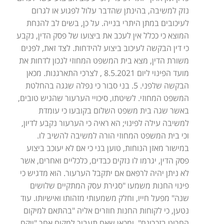
נזק למשיבה, בהינתן שהדבר עלול לפגוע או לגרום
לעיכובים במתן היתרי בנייה. על כן, בשים לב להנחת
המוצא כי ככלל אין לעכב את ביצועו של פסק הדין, נקבע
כי דין הבקשה לעיכוב ביצוע להידחות. לצד זאת, לפנים
משורת הדין, מצא בית המשפט המחוזי לנכון לדחות את
מועד הפינוי ליום 8.5.2021 , לצרכי התארגנות. מכאן
הבקשה שלפני. 5. בני סבור כי נפלה שגגה בהחלטת
המשפט המחוזי. לשיטתו, סיכויי הערעור שהגיש טובים,
באשר שגה בית משפט השלום בקובעו כי עומדת
למשיבה עילה לפינוי; הא ראיה כי הערעור נקבע לדיון,
וכי בית המשפט המחוזי הורה למשיבה להשיב לו.
במישור מאזן הנוחות, טוען בני כי אם לא יעוכב ביצוע
פסק הדין, יגרמו לו נזקים כבדים, כלכליים ואחרים, אשר
לא ניתן יהיה לרפאם אם יתקבל הערעור. הוא מדגיש כי
פינוי החנות משמעו "סגירת עסק המתקיים שלושים
שנה" מפעל חייו, וחלק משמעותי מזהותו ואישיותו. עוד
נטען, כי לקוחות החנות חוזרים אליה "בהתאם למיקום
החרוט בזכרונם", ומכאן שאם תעבור למקום אחר "ייקח