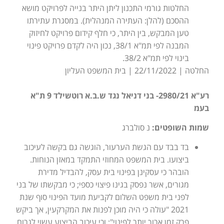
החלטות גורמי התכנון ליתן היתר בנייה לפרויקט מושא
ההסכם (להלן: העתירה המנהלית). במסגרת עתירתו
טען המבקש, בין היתר, כי חלף קידום פרויקט לחיזוק
המבנה לפי תמ"א 38/1, נכון היה לקדם פרויקט פינוי
בינוי לפי תמ"א 38/2.
החלטה | 22/11/2022 | בית המשפט העליון
רע"א 2980/21- בני דניאל נגד ש.ב.א רוטשילד 9 ת"א
בעמ
שמות השופטים:
נ סולברג
בד בבד עם הגשת הערעור, הוגשה גם בקשה לעיכוב
ביצועו. בית המשפט המחוזי התמקד במאזן הנוחות.
הובהר כי עסקינן בפינוי בית עסק, להבדיל מדירת
מגורים, אשר נפסק בגינו פיצוי כספי; כי מבקשתו של בני
לפני בית משפט השלום לקביעת מועד הפינוי סוף שנת
2021 "עולה כי היה מוכן לפנות את המקרקעין, אך ביקש
פרק זמן ארוך יותר לפינוי"; וכי עיכוב הביצוע עשוי לגרום