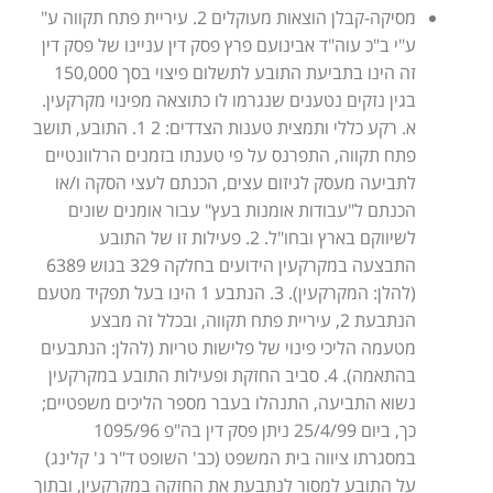
מסיקה-קבלן הוצאות מעוקלים 2. עיריית פתח תקווה ע"
ע"י ב"כ עוה"ד אבינועם פרץ פסק דין עניינו של פסק דין
זה הינו בתביעת התובע לתשלום פיצוי בסך 150,000
בגין נזקים נטענים שנגרמו לו כתוצאה מפינוי מקרקעין.
א. רקע כללי ותמצית טענות הצדדים: 2 1. התובע, תושב
פתח תקווה, התפרנס על פי טענתו בזמנים הרלוונטיים
לתביעה מעסק לגיזום עצים, הכנתם לעצי הסקה ו/או
הכנתם ל"עבודות אומנות בעץ" עבור אומנים שונים
לשיווקם בארץ ובחו"ל. 2. פעילות זו של התובע
התבצעה במקרקעין הידועים בחלקה 329 בגוש 6389
(להלן: המקרקעין). 3. הנתבע 1 הינו בעל תפקיד מטעם
הנתבעת 2, עיריית פתח תקווה, ובכלל זה מבצע
מטעמה הליכי פינוי של פלישות טריות (להלן: הנתבעים
בהתאמה). 4. סביב החזקת ופעילות התובע במקרקעין
נשוא התביעה, התנהלו בעבר מספר הליכים משפטיים;
כך, ביום 25/4/99 ניתן פסק דין בה"פ 1095/96
במסגרתו ציווה בית המשפט (כב' השופט ד"ר ג' קלינג)
על התובע למסור לנתבעת את החזקה במקרקעין, ובתוך