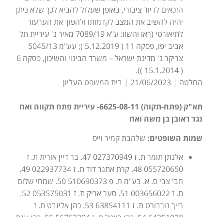
הזכאים לדיור ציבורי, באופן שעלול להביא לכך שלא ניתן
יהיה להשיב את המצב לקדמותו ולהפוך את הערעור
לתיאורטי (ראו והשוו: ע"א 7089/19 מאיר נ' עיריית תל
אביב יפו, פסקה 11 ( 5.12.2019 ); עע"מ 5045/13
צריקר נ' מדינת ישראל – משרד הבינוי והשיכון, פסקה 6
( 15.1.2014 )).
החלטה | 21/06/2023 | בית המשפט העליון
תא"ק (פתח-תקוה) 6625-08-11- עיריית פתח תקווה ואח
נגד ראובן בן משה ואח
שמות השופטים:
שלהבת קמיר וייס
אלנתן תומר ת. ז 027370949 47. בר דיין אורית ת. ז
055720650 48. קרת אתגר דוד ת. ז 022937734 49.
חב' צבי ס. א. בע"מ ח. פ 510690373 50. שמחי שלום
ת. ז 003656022 51. סער אריק ת. ז 053575031 52.
רייך נורבורט ת. ז 63854111 53. כהן אליזבט ת. ז