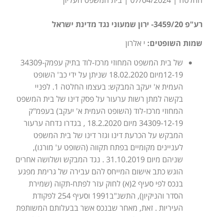
רע"פ 3459/20- ירון שמעוני נגד מדינת ישראל
שמות השופטים:
י אלרון
של בית המשפט המחוזי מרכז-לוד בתיק עפמק34309-
12-19מיום 18.02.2020 שניתן על ידי כב' השופט
העמית א' יעקב המבקש: בעצמו החלטה 1. לפניי
בקשה למתן רשות ערעור על פסק דינו של בית המשפט
המחוזי מרכז-לוד (השופט העמית א' יעקב) בעפמ"ק
34309-12-19 מיום 18.2.2020 , בגדרו נדחה ערעור
המבקש על הכרעת דינו וגזר דינו של בית המשפט
לעניינים מקומיים בפתח תקווה (השופט ע' מורנו),
שניהם מיום 31.10.2019 . נגד המבקש ושלושה אחרים
הוגש כתב אישום המייחס להם עבירה של גרימת מפגע
בנכס לפי סעיף 2(א) לחוק עזר לפתח-תקוה (שמירת
הסדר והניקיון), התשנ"ב1991 וסעיף 254 לפקודת
העיריות . זאת, מאחר שבנכס אשר בבעלותם המשותפת