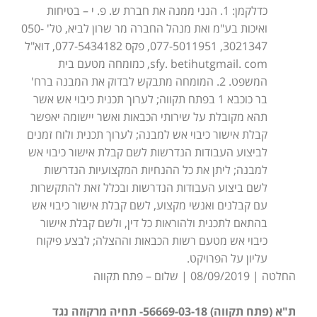
כדלקמן: 1. הנני ממנה את חברת ש. פ. י – בטיחות
ואיכות בע"מ ואת מנהל החברה מר שרון לביא, טל' 050-
3021347, 077-5011951, פקס 077-5434182, דוא"ל
sfy. betihutgmail. com, כמומחה מטעם בית
המשפט. 2. המומחה מתבקש לבדוק את המבנה ברח'
בר כוכבא 1 בפתח תקווה; לערוך תכנית כיבוי אש אשר
תהא מקובלת על שירותי הכבאות ואשר יישומה יאפשר
קבלת אישור כיבוי אש למבנה; לערוך תכנית ולוח זמנים
לביצוע העבודות הנדרשות לשם קבלת אישור כיבוי אש
למבנה; ליתן את כל ההנחיות המקצועיות הנדרשות
לשם ביצוע העבודות הנדרשות ובכלל זאת להתקשרות
עם קבלנים ואנשי מקצוע, לשם קבלת אישור כיבוי אש
בהתאם לתכנית ולהוראות כל דין, ולשם קבלת אישור
כיבוי אש מטעם רשות הכבאות וההצלה; לבצע פיקוח
עליון על הפרויקט.
החלטה | 08/09/2019 | שלום – פתח תקווה
ת"א (פתח תקווה) 56669-03-18- תחיה מרקוזה נגד