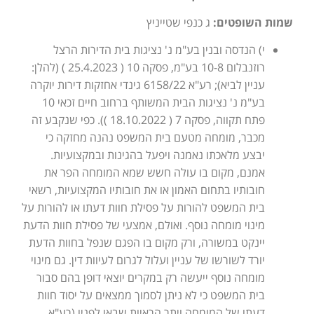
שמות השופטים:
ג כנפי שטייניץ
י) הנדסה ובנין בע"מ נ' נציגות בית הדירות הרצל
רוזנבלום 10-8 בע"מ, פסקה 10 ( 25.4.2023 ) (להלן:
עניין לביא); רע"א 6158/22 גינדי אחזקות דירות יוקרה
בע"מ נ' נציגות הבית המשותף ברחוב חיים זכאי 10
פתח תקווה, פסקה 7 ( 18.10.2022 )). כפי שנקבע זה
מכבר, מומחה מטעם בית המשפט נהנה מחזקה כי
יבצע מלאכתו נאמנה ויפעל בהגינות ובמקצועיות.
אמנם, מקום בו עולה חשש שמא המומחה הפר את
חובותיו בתחום האמון או את חובותיו המקצועיות, רשאי
בית המשפט להורות על פסילת חוות דעתו או להורות על
מינוי מומחה נוסף. ואולם, אמצעי של פסילת חוות הדעת
יינקט במשורה, ורק מקום בו הפגם שנפל בחוות הדעת
יורד לשורשו של עניין ועלול לגרום לעיוות דין. גם מינוי
מומחה נוסף ייעשה רק במקרים יוצאי דופן בהם סבור
בית המשפט כי לא ניתן לסמוך ממצאים על יסוד חוות
דעתו של המומחה ויתר הראיות שבאו לפניו (רע"א