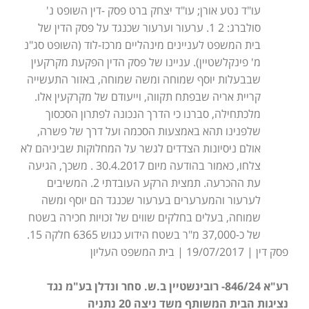
עו"ד נטע אורן; עו"ד יצחק ברט פסק -דין השופט נ'
סולברג: 2 1. ערעור וערעור שכנגד על פסק הדין של
בית המשפט לעניינים מינהליים מרכז-לוד (השופט סג"נ
מ' פינקלשטיין). עניינו של פסק הדין הפקעת מקרקעין
שבבעלות יוסף שמוחה ומשה שמוחה, באזור התעשייה
קריית אריה שבפתח תקווה, וייעודם של מקרקעין אלו.
מלכתחילה, סברנו כי הדרך הנכונה לפתרון הסכסוך
שלפנינו תהא באמצעות הסכמה ועל דרך של פשרה,
אולם ניסיונות הצדדים לגשר על המחלוקות שביניהם לא
צלחו, כאמור בהודעה מיום 30.4.2017 . משכך, הגיעה
עת ההכרעה. תמצית הרקע העובדתי 2. המשיבים
לערעור והמערערים בערעור שכנגד הם יוסף ומשה
שמוחה, בעלים בחלקים שווים של זכויות חכירה בשטח
של כ-37,000 מ"ר בשטח הידוע כגוש 6365 חלקה 15.
פסק דין | 19/07/2017 | בית המשפט העליון
רע"א 846/24- רובינשטיין ב.ש. סחר ונדלן בע"מ נגד
נציגות הבית המשותף משד ניצה 20 נתניה