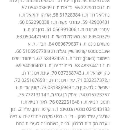
64251028 54. כהן רויטל ת. ז 56763204 55. כהן ענת
ת. ז 22290100 56. פז ארז ת. ז 054203609 57.
נחליאל דוד ת. ז 51728384 58. אליהו יחזקאל ת. ז
42900431 59. עמרני משה ת. ז 052290038 60.
עמרני שרונה ת. ז 056391006 61. כהן ז'ק ת. ז
69500379 62. משולם דניאל ת. ז 050447150 63.
משולם נינט ת. ז 069679637 64. חב' י. ל. א
אינבסטמנט קורפורשיין בע"מ ח. פ 510596778 66.
ריימונד (ראובן) דרור ת. ז 58492455 67. ריימונד ויולט
ת. ז 48334411 68. ריימונד ינון ת. ז.54090402 69.
כהן ישראל ת. ז.037368743 70. עינת וינוגרד ת.
ז.032237372 71. עידו וינוגרד ת. ז 025167658 72.
ישראל גולדשטין ת. ז 031386949 73. קונין אדי ת. ז
015773757 74. יצחק בן עמי ת. ז 77213114 75.
חומני חנייא ת. ז 022261648 76. לאה חנייא ת. ז
024543183 כונסי הנכסים: 1. ריקי פרידמן, עו"ד 2. ינון
שרעבי, עו"ד פסק – דין 1. בפני מקרה ייחודי שבו עירייה
וועדה מקומית לתכנון ובניה, כשהכוונה לעיריית פתח