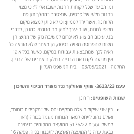
זמן רב עד שכל לקוחות החנות ישובו אליה"; כי מצוי
בחנות מלאי של פרטים, שנצטבר במהלך תקופת
הקורונה, אשר ירד לטמיון; וכי לא ניתן למצוא מקום
חלופי לחנות, שווה-ערך למיקומה הנוכחי. כמו כן, לדברי
בני, עיכוב הביצוע לא יגרום למשיבה נזק של ממש: הן
משום שהפרוטה מצויה בכיסה, הן מאחר שלא הובאה כל
ראיה לכך שמתבצעות עבודות במקום, כאשר בכל אופן
אין מניעה לקדם את הבנייה בחלקים אחרים של הבניין.
החלטה |03/05/2021 | בית המשפט העליון
עעמ 3623/23- שוקי שאולקר נגד משרד הבינוי והשיכון
שמות השופטים:
ר רונן
בין שני שיקולים אלה מתקיים יחס של "מקבילית כוחות",
ואולם נהוג לייחס למאזן הנוחות מעמד בכורה (ראו,
למשל: עע"מ 5176/22 המועצה המקומית בנימינה
גבעת עדה נ' המועצה הארצית לתכנון ובניה, פסקה 16