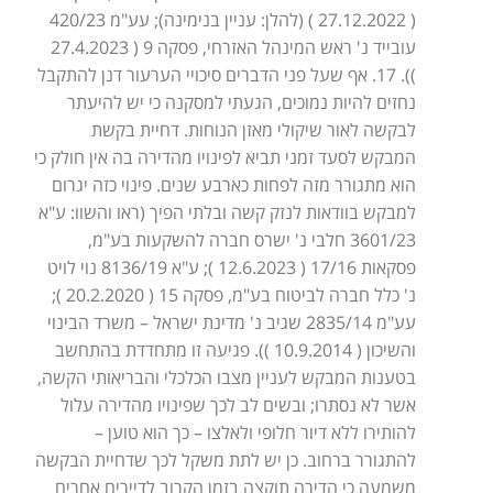
( 27.12.2022 ) (להלן: עניין בנימינה); עע"מ 420/23
עובייד נ' ראש המינהל האזרחי, פסקה 9 ( 27.4.2023
)). 17. אף שעל פני הדברים סיכויי הערעור דנן להתקבל
נחזים להיות נמוכים, הגעתי למסקנה כי יש להיעתר
לבקשה לאור שיקולי מאזן הנוחות. דחיית בקשת
המבקש לסעד זמני תביא לפינויו מהדירה בה אין חולק כי
הוא מתגורר מזה לפחות כארבע שנים. פינוי כזה יגרום
למבקש בוודאות לנזק קשה ובלתי הפיך (ראו והשוו: ע"א
3601/23 חלבי נ' ישרס חברה להשקעות בע"מ,
פסקאות 17/16 ( 12.6.2023 ); ע"א 8136/19 נוי לויט
נ' כלל חברה לביטוח בע"מ, פסקה 15 ( 20.2.2020 );
עע"מ 2835/14 שגיב נ' מדינת ישראל – משרד הבינוי
והשיכון ( 10.9.2014 )). פגיעה זו מתחדדת בהתחשב
בטענות המבקש לעניין מצבו הכלכלי והבריאותי הקשה,
אשר לא נסתרו; ובשים לב לכך שפינויו מהדירה עלול
להותירו ללא דיור חלופי ולאלצו – כך הוא טוען –
להתגורר ברחוב. כן יש לתת משקל לכך שדחיית הבקשה
משמעה כי הדירה תוקצה בזמן הקרוב לדיירים אחרים