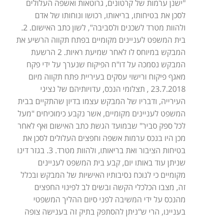
"ישנן ערמות של קרטונים, גרוטאות ואשפה העלולים
לסכן את בטיחותו, בריאותו, רכושו ונוחותו של אדם
ולהוות מטרד לשכנים ולסביבה", לשון כתב האישום. 2.
בית המשפט לעניינים מקומיים בפתח תקווה הרשיע את
המבקש במיוחס לו לאחר שמיעת ראיות. 2 הרשעת
המבקש נסמכה על דו"ח הפיקוח שנערך על ידי פקח
מאגף פיקוח ורישוי עסקים בעיריית פתח תקווה מיום
23.7.2018 , תצלומי הנכס, עדויותיהם של נציגי
העירייה, ודבריו של המבקש עצמו בדיון שהתקיים בבית
המשפט לעניינים מקומיים, אשר נקבע כימוכיחים "מעל
לכל ספק סביר" שבמועד הגשת כתב האישום ואף לאחר
מכן היו בנכס ערמות אשפה וחפצים העלולים לסכן את
בטיחות הציבור ואת בריאותו, ולהוות מטרד. 3. בגזר דינו
שניתן עוד באותו יום, קבע בית המשפט לעניינים
מקומיים כי לנוכח נסיבותיו האישיות של המבקש ובכלל
זה, מצבו הכלכלי הקשה ובשים לב לפינוי החפצים
מהנכס על ידי המשיבה לפני סיום ההליך המשפטי
בעניינו, הרי ש"ניתן להסתפק בתיק זה בענישה צופה