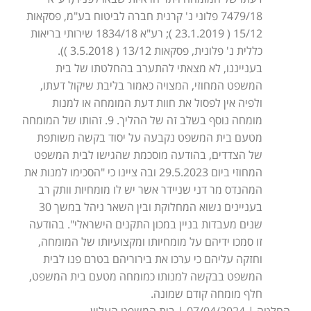
7479/18 פלוני נ' קרנית חברה לביטוח בע"מ, פסקאות
15/12 ( 23.1.2019 ); רע"א 1834/18 שירותי בריאות
כללית נ' פלונית, פסקאות 13/12 ( 3.5.2018 )).
בענייננו, לא מצאתי להתערב בהחלטתו של בית
המשפט המחוזי, המצויה כאמור בליבת שיקול דעתו,
ולפיה אין לפסול את חוות דעת המומחה או למנות
מומחה נוסף בשלב זה של ההליך. 9. זהותו של המומחה
מטעם בית המשפט נקבעה על יסוד בקשה משותפת
של הצדדים, בהודעה מוסכמת שהגישו לבית המשפט
המחוזי ביום 29.5.2023 ובה ציינו כי "הסכימו למנות את
המהנדס מר דני שניידר אשר יש לו מומחיות וותק רב
בעניינים נשוא המחלוקת ובין השאר ניהל במשך 30
שנים מעבדות בניין במכון התקנים הישראלי". בהודעה
זו סמכו ידיהם על מומחיותו ומקצועיותו של המומחה,
וחזקה עליהם כי ערכו את בירוריהם בטרם פנו לבית
המשפט בבקשה למנותו כמומחה מטעם בית המשפט,
חלף מומחה קודם שמונה.
החלטה | 07/04/2024 | בית המשפט העליון