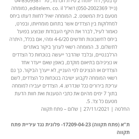
קרבסקי, רח' יוזמה 2 טירת הכרמל, טל' 04-8509581
(נייד 050-2002369) דוא"ל editelem. co. il, כמומחה
מטעם בית המשפט. 2. המומחה יואיל לחוות דעתו ביחס
למחלוקות בין הצדדים אשר בתחום מומחיותו, ובפרט,
כאמור לעיל, לברר את היקף העבודות שבוצע בפועל
ביחס לחשבונות חודשים 4-6/20 ומהי, אם בכלל, היתרה
לתשלום. 3. המומחה רשאי לערוך ביקור באתרים
הרלבנטיים, ובלבד שהדבר ייעשה בנוכחות כל הצדדים
או נציגיהם בתיאום מוקדם, באופן שאם ייעדר אחד
הצדדים או הנציגים לפי העניין, לא ייערך הביקור. כך גם
רשאי המומחה לקבוע ישיבה בנוכחות כל הצדדים, לשם
עריכת בירורים ככל שנדרש. 4. הצדדים יעבירו למומחה
בתוך 7 ימים מהיום את כתבי הטענות ואת חוות הדעת
מטעם כל צד. 5.
החלטה | 27/11/2021 | שלום – פתח תקווה
ת"א (פתח תקווה) 17209-04-23- פלונית נגד עיריית פתח
תקווה