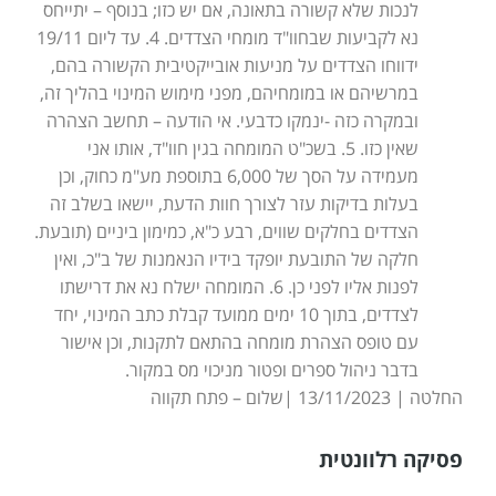
לנכות שלא קשורה בתאונה, אם יש כזו; בנוסף – יתייחס
נא לקביעות שבחוו"ד מומחי הצדדים. 4. עד ליום 19/11
ידווחו הצדדים על מניעות אובייקטיבית הקשורה בהם,
במרשיהם או במומחיהם, מפני מימוש המינוי בהליך זה,
ובמקרה כזה -ינמקו כדבעי. אי הודעה – תחשב הצהרה
שאין כזו. 5. בשכ"ט המומחה בגין חוו"ד, אותו אני
מעמידה על הסך של 6,000 בתוספת מע"מ כחוק, וכן
בעלות בדיקות עזר לצורך חוות הדעת, יישאו בשלב זה
הצדדים בחלקים שווים, רבע כ"א, כמימון ביניים (תובעת.
חלקה של התובעת יופקד בידיו הנאמנות של ב"כ, ואין
לפנות אליו לפני כן. 6. המומחה ישלח נא את דרישתו
לצדדים, בתוך 10 ימים ממועד קבלת כתב המינוי, יחד
עם טופס הצהרת מומחה בהתאם לתקנות, וכן אישור
בדבר ניהול ספרים ופטור מניכוי מס במקור.
החלטה | 13/11/2023 |שלום – פתח תקווה
פסיקה רלוונטית