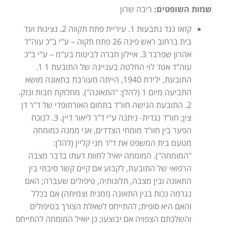
שמות השופטים:
ריבה שרון
קזאז נגד נתבעות 1. עיריית פתח תקווה 2. נציגות ועד
בית ברחוב ראש פינה 26 פתח תקוה – ע"י ב"כ עוה"ד
אהרון שפרבר 3. איילון חברה לביטוח בע"מ – ע"י ב"כ
עוה"ד אטד לוי החלטה בעניינה של התובעת 1 1.
התובעת, ילידת 1940, הייתה מעורבת בתאונה מושא
התביעה מיום 1 (להלן: "התאונה"). מחלוקת חבות ונזק.
2. התובעת הגישה חוו"ד בתחום האורתופדי של ד"ר דן
צין; חוו"ד נגדית- ניתנה ע"י ד"ר ליאור דיין. 3. לנוכח
הפער בין חוו"ד מומחי הצדדים, אני ממנה כמומחה
מטעם בית המשפט את ד"ר חגי קליין (להלן:
"המומחה"). המומחה יואיל לחוות דעתו בדבר מצבה
הרפואי של התובעת, לקבוע אם קיים קשר סיבתי בין
התאונה ובין מצבה, תלונותיה, טיפולים שעברה; האם
נגרמה נכות בגין התאונה (זמנית וצמיתה) אם בכלל
והאם היא סופית; להתייחס לשאלת הצורך בטיפולים
והשלכתם הצפויה אם יבוצעו; כן יואיל המומחה להתייחס