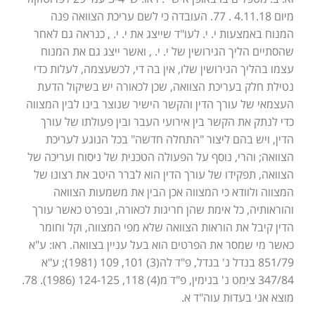
מיום 4.11.18 . 77. העובדה כי לשם עריכת הצוואה פנה
המנוח באמצעות י. י. לעו"ד שייצג את י. י. , כנראה גם לאחר
שהסתיים הליך הגירושין של י. י. , ואשר ייצג גם את המנוח
עצמו בהליך הגירושין שלו, אין בה די, לכשעצמה, לעלות כדי
נטילת חלק בעריכת הצוואה, שכן לכאורה יש בשיקול הדעת
העצמאי של עורך הדין והקשר הישיר שנוצר בינו לבין המצווה
כדי לנתק את הקשר בין אירועי העבר ובין פעולתו של עורך
הדין, ויש בהם ליצור "התחלה חדשה" בכל הנוגע לעריכת
הצוואה; והרי, נוסף על הפעולה הטכנית של ניסוח ועריכה של
הצוואה, תפקידו של עורך הדין הוא לברר היטב את רצונו של
המצווה ולוודא כי המצווה אכן הבין את משמעות הצוואה
והוראותיה, כל אימת שהן חריגות לכאורה, ובפרט כאשר עורך
הדין קיבל את הוראות הצוואה שלא מפי המצווה, וקל וחומר
כאשר מי שמסר את הפרטים הוא בעל עניין בצוואה. ראו: ע"א
851/79 בנדל נ' בנדל, פ"ד לה(3) 101, 109 (1981); ע"א
347/84 צימט נ' בנימין, פ"ד מ(4) 118, 124-125 (1986). 78.
מוצא אני בעדות עוה"ד א.