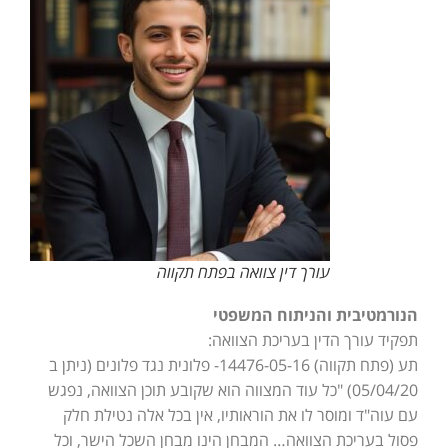
עורך דין צוואה בפתח תקווה
הנורמטיבית והניתוח המשפטי
תפקיד עורך הדין בעריכת הצוואה:
תע (פתח תקווה) 14476-05-16- פלונית נגד פלונים (ניתן ב
05/04/20) "כל עוד המצווה הוא שקובע תוכן הצוואה, נפגש
עם עוה"ד ומוסר לו את הוראותיו, אין בכל אלה נטילת חלק
פסול בעריכת הצוואה… המבחן הינו מבחן השכל הישר, וכל