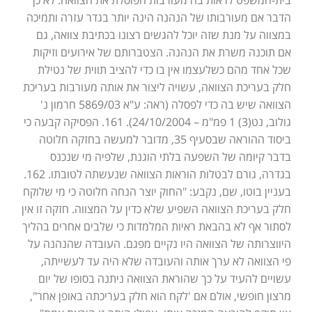
הדבר אם מעורבותו של הנהנה הינה יותר בגדר עזרה ותמיכה
במצווה על מנת שזה יוכל להגשים רצונו בכתיבת צוואה, גם
אם תוכנה משרת את הנהנה. הצטברותם של אירועים וזיקות
שכל אחד מהם כשלעצמו אין בו כדי להציב תווית של נטילת
חלק בעריכת הצוואה, עשויה ליצור את אותה מעורבות בעריכת
הצוואה שיש בה כדי לפסלה (ראה: ע"א 5869/03 חרמון נ'
גולוב, נט(3) 1 פמ"מ – 24/10/2004). 161. הפסיקה קבעה כי
ביסוד ההוראה שבסעיף 35, מדובר למעשה בחזקה חלוטה
בדבר קיומה של השפעה בלתי הוגנת, שלפיה מי שנכנס
בגדרה, גורם לבטלות הוראות הצוואה שנעשתה לטובתו. 162.
בעניין בוטו, שם, נקבע: "החוק יוצר הנחה חלוטה כי מי שלוקח
חלק בעריכת הצוואה השפיע שלא כדין על המצווה. חזקה זו אין
לסתור אף לא בהבאת ראיות המלמדות כי שלבים אחרים בהליך
היווצרותה של הצוואה היו נקיים מפגם. העובדה שהנהנה על
פי הצוואה לא ערך אותה והעובדה שלא היה עד לעשייתה,
עשויים להעיד על כך שהוראת הצוואה ניתנה בסופו של יום
מרצון חופשי, אולם אם 'לקח הוא חלק בעריכתה באופן אחר",