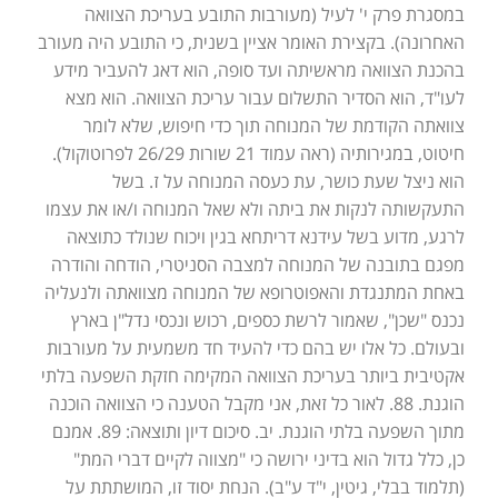
במסגרת פרק י' לעיל (מעורבות התובע בעריכת הצוואה
האחרונה). בקצירת האומר אציין בשנית, כי התובע היה מעורב
בהכנת הצוואה מראשיתה ועד סופה, הוא דאג להעביר מידע
לעו"ד, הוא הסדיר התשלום עבור עריכת הצוואה. הוא מצא
צוואתה הקודמת של המנוחה תוך כדי חיפוש, שלא לומר
חיטוט, במגירותיה (ראה עמוד 21 שורות 26/29 לפרוטוקול).
הוא ניצל שעת כושר, עת כעסה המנוחה על ז. בשל
התעקשותה לנקות את ביתה ולא שאל המנוחה ו/או את עצמו
לרגע, מדוע בשל עידנא דריתחא בגין ויכוח שנולד כתוצאה
מפגם בתובנה של המנוחה למצבה הסניטרי, הודחה והודרה
באחת המתנגדת והאפוטרופא של המנוחה מצוואתה ולנעליה
נכנס "שכן", שאמור לרשת כספים, רכוש ונכסי נדל"ן בארץ
ובעולם. כל אלו יש בהם כדי להעיד חד משמעית על מעורבות
אקטיבית ביותר בעריכת הצוואה המקימה חזקת השפעה בלתי
הוגנת. 88. לאור כל זאת, אני מקבל הטענה כי הצוואה הוכנה
מתוך השפעה בלתי הוגנת. יב. סיכום דיון ותוצאה: 89. אמנם
כן, כלל גדול הוא בדיני ירושה כי "מצווה לקיים דברי המת"
(תלמוד בבלי, גיטין, י"ד ע"ב). הנחת יסוד זו, המושתתת על