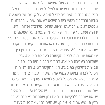
כי לצורך הכרה בקיומה של השפעה בלתי הוגנת אין הכרח כי
יתקיימו כל המבחנים שפורטו לעיל. למעשה, די בקיומם של
חלק מהמבחנים האמורים כדי להצביע על קיומה של השפעה
כאמור ובמקביל רשאי בית המשפט לעשות שימוש במבחנים
נוספים לגיבוש הכרעתו. (ראה: שוחט, גולדברג ופלומין, דיני
ירושה ועיזבון, לעיל). 14 79. לאחר שעמדנו על השיקולים
המנחים לבחינת סוגיית ההשפעה הבלתי הוגנת, סבורני כי כלל
המבחנים המוזכרים, במידה כזו או אחרת, מתקיימים במקרה
שבכאן ואסביר. 80. עצמאותו של המנוח – יש להבחין בין
עצמאות יומיומית לבין זו הקשורה בעריכת הצוואה. ככל
שמדובר בעריכת הצוואה, ברור כי המנוח היה תלוי פיזית
ונפשית לחלוטין בתובעת. הוא התקשה לנוע, הוא לא היה
מסוגל לבחור באופן עצמאי עו"ד שיערוך עבורו צוואה, לזמן
עדים לה, לא היה מסוגל להגיע למשרד עורך דין לשם עריכת
הצוואה והיה תלוי מאוד בתובעת גם בהקשר זה. (ראה עדותה
של התובעת בפרוטוקול הדיון מיום 13/10/2015 בעמ' 20: "
ש. את אומרת "לבקשתנו", האם נכון שהמנוח לא פנה לעורך
הדין ת. שיעשה לי צוואה כן. ש. האם נכון שאת פנית לעו"ד