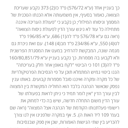
כך בעניין אחד (ע"א 576/72) פ"ד כז(2) 373 נקבע שעריכת
הצוואה, כאמור בסעיף, אין משמעותה אלא הכנתו הטכנית של
המסמך וניסוחו המילולי; כן נקבע כי "פעולת העריכה איננה
מתחילה כל עוד לא ניגש עורך הדין לפעולת ניסוח הצוואה"
(ראה גם ע"א 576/78 פ"ד לה(1) 686, ע"א 196/85 פ"ד
לט(4) 550, ע"א 234/86 פ"ד מב(4) 148). עם זאת ניכרת גם
מגמה שונה, המבקשת להרחיב במעט את המסגרת הפרשנית
ולא לקבוע בה מסמרות. כך נקבע בעניין ע"א 160/80,851/79
פ"ד לה(3) 101 כי הביטוי "לקח באופן אחר חלק בעריכתה"
הננו ביטוי גמיש המתמלא תוכן על פי הנסיבות הפרטיקולריות
של כל מקרה ומקרה ואיננו סובל מסמרות קבועים. באותו ענין
נפסק שכאשר הנהנה בלבד הוא החוליה המקשרת בין המצווה
לבין עורך הדין "אין לומר תמיד כי ניתן לראות בפעולתו של
עורך הדין משום התחלה חדשה, שיש בה כדי למחוק את
רישומי פעלתנותו הקודמת של הנהנה אצל המצווה" (ראה שם
בעמ' 109 ליד האות ה). 5. אף במקרה שלפנינו אין לנו צורך
להכריע בין שתי הגישות האמורות, שכן אין ספק שבנסיבות