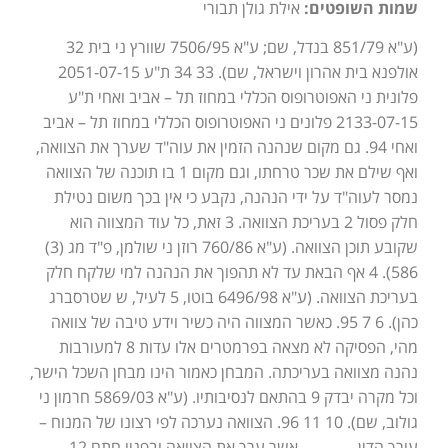
שמות השופטים:
אילת גולן תבורי
(ע"א 851/79 בנדל, שם; ע"א 7506/95 שוורץ ני בית 32
אולפנא בית אהרון וישראל, שם). 33 34 ת"ע 2051-07-15
פלונית ני האפוטרופוס הכללי במחוז תל – אביב ואחי ת"ע
2133-07-15 פלונים ני האפוטרופוס הכללי במחוז תל – אביב
ואחי 94. גם מקום שנהנה הזמין את עוה"ד שערך את הצוואה,
ואף שילם את שכר טרחתו, וגם מקום 1 בו תוכנה של הצוואה
נמסר לעוה"ד על ידי הנהנה, נקבע כי אין בכך משום נטילת
חלק פסול 2 בעריכת הצוואה. 3 זאת, כל עוד המצווה הוא
שקובע תוכן הצוואה. (ע"א 760/86 רוזן ני שולמן, פ"ד מג (3)
586). 4 אף הבאת עד לא תהפוך את הנהנה למי שלקח חלק
בעריכת הצוואה. (ע"א 6496/98 בוטו, 5 לעיל, ש שטרסברג
כהן). 6 7 95. כאשר המצווה היה כשיר וידע טיבה של צוואה
מהי, הפסיקה לא מצאה בפרמטרים אלו עדות 8 למעורבות
נהנה מצוואה בעריכתה. המבחן כאמור הינו מבחן השכל הישר,
וכל מקרה יבדק 9 בהתאם לנסיבותיו. (ע"א 5869/03 חרמון ני
גולוב, שם). 10 11 96. הצוואה נערכה לפי רצונו של המנוח –
עורך הדין________ אשר ערך את הצוואה ובפניו חתם 12