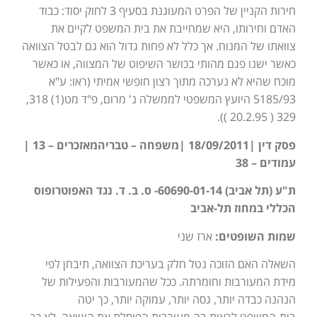
חירות הקניין של הפרט המעוגנת בסעיף 3 לחוק יסוד: כבוד
האדם וחירותו, היא שמחייבת את בית המשפט לקיים את
צוואתו של המנוח. אך כלל לא פחות גדול הוא גם לבטל הצוואה
כאשר ישנו פגם מהותי בכושר השיפוט של המצווה, או כאשר
מוכח שהיא לא נערכה מתוך רצון חופשי אמיתי (ראו: ע"א
5185/93 היועץ המשפטי לממשלה נ' מרום, פ"ד מט(1) 318,
329 ( 20.2.95 )).
פסק דין |18/09/2011 |משפחה – טבריהמאזכרים – 13 |
עמודים – 38
ת"ע (תל אביב) 60690-01-14- ס. ב. ד. נגד האפוטרופוס
הכללי במחוז תל-אביב
שמות השופטים:
ארז שני
השאלה האם הזוכה נטל חלק בעריכת הצוואה, תיבחן לפי
מידת המעורבות וחומרתה. ככל שהמעורבות והפעילות של
הנהנה כבדה יותר, גסה יותר, עמוקה יותר, כך יטה
בית-המשפט לראות בה מעורבות הפוסלת את הצוואה. לא כך