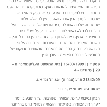
המקרה, נכללת מעורבותו של הזוכה בעריכת הצוואה אף בגדר
הפרשנות המצמצמת להוראת הסעיף. כזכור, קבע בית המשפט
המחוזי ביחס למעורבות המערער כי "אין ספק שהוא הוא
שהכתיב לעורך הדין את הצוואה. . . אין לנו אלא מילתו
שהמנוחה שלחה אותו להעביר הוראות אלו שבצוואה. . . ועל
מילתו בלבד לא ראיתי לסמוך ולהשתכנע על פיה". בית
המשפט קמא אף ראה לאבחן מקרה זה – למען הסר כל ספק –
מאותם המקרים בהם הוכח כי מעורבותו של הזוכה על פי
הצוואה בעריכתה, הסתכמה בהעברת הוראותיו המדויקות של
המוריש לידי מנסח הצוואה – עורך הדין.
פסק דין |16/03/1999 |בית המשפט העליוןמאזכרים –
29 |עמודים – 4
21342/09 ת"ע (טבריה)- א.ז. זל נגד א.ז.
שמות השופטים
: אסף זגורי
מבחן נסיבות עריכת הצוואה: מעורבותו של התובע ביוזמה
לערוך את הצוואה, בעריכתה והוצאתה לפועל נדונו בהרחבה