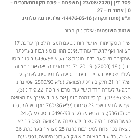
פסק דין |23/08/2020 |משפחה – פתח תקווהמאזכרים –
0 |עמודים – 27
ת"ע (פתח תקווה) 14476-05-16- פלונית נגד פלונים
שמות השופטים:
אילת גולן תבורי
שיחות מקדימות, או שליחות מטעם המצווה לצורך עריכת 17
הצוואה ואף למשרד עוה"ד, אינם מהווים מעורבות בעריכתה
שמקימה השפעה בלתי הוגנת 18 (ע"א 6496/98 בוטו נ בוטו
נד (1) 19 (2000)). 19 20 71. כשנהנית הביאה את המצווה
לעו"ד שטיפל בעניינה בעבר וסייעה לו בפרטים, לא נקבע
שלקחה 21 חלק בעריכת הצוואה. (ע"א 2500/93 שטיינר נ
המפעל לעזרה הדדית של עולי מרכז אירופה, 22 פ"ד נ (3),
338 (1996)), וכך כשנהנה הזמין את עוה"ד שערך את הצוואה
ואף שילם את שכר 23 טרחתו (ע"א 760/86 רוזן נ שולמן, פ"ד
מג (3) 586), או הביא עד (ע"א 6496/98 בוטו, לעיל). 24
כאשר המצווה היה כשיר וידע טיבה של צוואה, הפסיקה לא
מצאה בכך עדות למעורבות נהנה 25 מצוואה בעריכתה. 26
27 72. כל עוד המצווה הוא שקובע תוכן הצוואה, נפגש עם