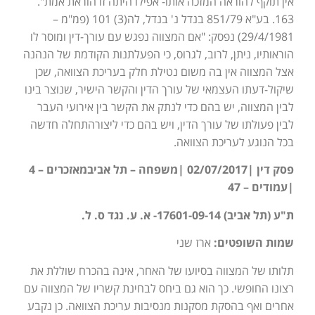
אין תוקף להוראה המזכה אותו- אפילו היתה זו הוראת אמת".
163. בע"א 851/79 בנדל נ' בנדל, לה(3) 101 (פמ"מ –
29/4/1981) נפסק: "אם המצווה נפגש עם עורך-דין ומוסר לו
הוראותיו, ניתן, לרוב, לגרוס, כי הפעלתנות הקודמת של הנהנה
אצל המצווה אין בה משום נטילת חלק בעריכת הצוואה, שכן
שיקול-דעתו העצמאי של עורך הדין והקשר הישיר, שנוצר בינו
לבין המצווה, יש בהם כדי לנתק את הקשר בין אירועי העבר
לבין פעולתו של עורך הדין, ויש בהם כדי ליצורהתחלה חדשה
בכל הנוגע לעריכת הצוואה.
פסק דין |02/07/2017 |משפחה – תל אביבמאזכרים – 4
|עמודים – 47
ת"ע (תל אביב) 17601-09-14- א. ע. נגד ס. ל.
שמות השופטים:
ארז שני
תלותו של המצווה בסיועו של האחר, אינה בהכרח שוללת את
רצונו החופשי. כך הוא גם ביחס לבחינת קשריו של המצווה עם
אחרים ואף בהסקת מסקנות מנסיבות עריכת הצוואה. כן נקבע