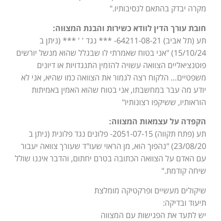
מקרה יבדק בהתאם לנסיבותיו."
חובת עורך הדין לוודא כשירות והבנת המצווה:
תע (תל אביב) 64211-08-21- *** נגד ' ' *** (ניתן ב
15/10/24) "אני בטוח שאמרתי לו שבגלל שהוא מנשל יורשים
פוטנציאליים הצוואה עשויה להזמין התנגדויות או דיונים
משפטיים… הלקוח רצה לגמור את הצוואה כמו שהיא, אני לא
יודע מה עבר במחשבתו, אני בטוח שהוא האמין באמיתות
הוראותיו, ששיקפו רצונותיו"
הקפדה על עצמאות המצווה:
תע (פתח תקווה) 2051-07-15- פלונים נגד פלונית (ניתן ב
23/08/20) "נהפוך הוא, מן הראוי שעו"ד שעורך צוואה יעבור
עם האדם על הצוואה הכתובה בטרם יחתום, והדבר איננו שולל
שיחה קודמת."
שיקולים מעשיים ופרקטיקה מומלצת
תיעוד ובדיקה:
יש לתעד את הפגישות עם המצווה