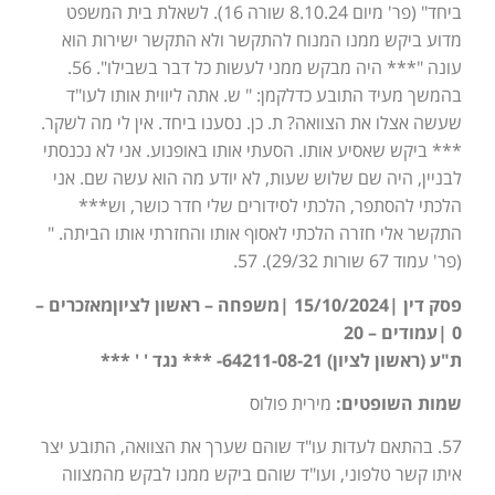
ביחד" (פר' מיום 8.10.24 שורה 16). לשאלת בית המשפט
מדוע ביקש ממנו המנוח להתקשר ולא התקשר ישירות הוא
עונה "*** היה מבקש ממני לעשות כל דבר בשבילו". 56.
בהמשך מעיד התובע כדלקמן: " ש. אתה ליווית אותו לעו"ד
שעשה אצלו את הצוואה? ת. כן. נסענו ביחד. אין לי מה לשקר.
*** ביקש שאסיע אותו. הסעתי אותו באופנוע. אני לא נכנסתי
לבניין, היה שם שלוש שעות, לא יודע מה הוא עשה שם. אני
הלכתי להסתפר, הלכתי לסידורים שלי חדר כושר, וש***
התקשר אלי חזרה הלכתי לאסוף אותו והחזרתי אותו הביתה. "
(פר' עמוד 67 שורות 29/32). 57.
פסק דין |15/10/2024 |משפחה – ראשון לציוןמאזכרים –
0 |עמודים – 20
ת"ע (ראשון לציון) 64211-08-21- *** נגד ' ' ***
שמות השופטים:
מירית פולוס
57. בהתאם לעדות עו"ד שוהם שערך את הצוואה, התובע יצר
איתו קשר טלפוני, ועו"ד שוהם ביקש ממנו לבקש מהמצווה