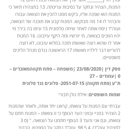
המנוח, הצהיר ונחקר על נסיבות עריכתה. 13 בתצהירו תיאר כי
המנוח הוא שפנה אליו, ביקש ממנו להכין את הצוואה עבורו
והבהיר לו 14 מה מבוקשו. המנוח קבע את תוכנה של הצוואה,
ועוה"ד ניסח אותה לאחר שיחה טלפונית 15 עימו בה בירר מי
יהיו הזוכים בצוואה, מי יורשיו ומה היקף עיזבונו. 16 המנוח
אמר לו שהוא רוצה שאשתו תזכה במלוא עזבונו, לא רוצה
להוריש דבר לילדיו מאשתו 17 הראשונה נגדם מנהל הליכים
משפטיים.
פסק דין |23/08/2020 |משפחה – פתח תקווהמאזכרים –
0 |עמודים – 27
ת"ע (פתח תקווה) 2051-07-15- פלונים נגד פלונית
שמות השופטים:
אילת גולן תבורי
עברתי עם המנוח על צוואתו, קראנו יחד אותה, ולאחר שהמנוח
2 הצהיר בפניי ובפני העד הנוסף כי זו צוואתו – המנוח חתם על
צוואתו, וגם אני והעד 3 הנוסף חתמנו על הצוואה. " (ס 3
לתצהיר עוה"ד). 4 5 98. עוה"ד נחקר על המפגש, הבהיר