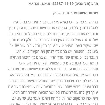
ת"ע (תל אביב) 42187-11-19- א.א.ג. נגד י.א
שמות השופטים:
סגלית אופק
בהקשר לכך יצוין, כי בע"א 851/79 בנדל ואח' נ' בנדל, פ"ד
לה(3) 101 (1981), נפסק, כי אם המצווה נפגש עם עורך הדין
ומוסר לו את הוראותיו, ניתן לרוב לגרוס, כי הפעלתנות הקודמת
של הנהנה אצל המצווה אין בה משום נטילת חלק בעריכתה,
שכן שיקול דעתו העצמאי של עורך הדין והקשר הישיר שנוצר
בינו לבין המצווה, יש בהם כדי לנתק את הקשר בין אירוע
העבר לבין פעולתו של עורך הדין, ויש בהם כדי ליצור התחלה
חדשה בכל הנוגע לעריכת הצוואה. 79. נראה, אפוא, כי
תפקידה של התובעת בכל הנוגע לעריכת צוואות המנוחים היה
טכני באופיו והצטמצם בפעילות שליחות גרידא, פעולה שהיא
טבעית למדי בנסיבות העניין, שכן התובעת סייעה להוריה בכל
דבר ועניין, וטבעי שהם יעשו בתובעת שימוש ליצירת קשר עם
עורך דין ולהגעה למשרדו וכפי שהתובעת העידה "הם הגיעו
איתי כמו כל מקום שהייתי לוקחת אותם" (עמ' 92, ש' 8). 27
בהקשר לכך יצוין, כי הנהנים על פי צוואה הינם לרוב האנשים