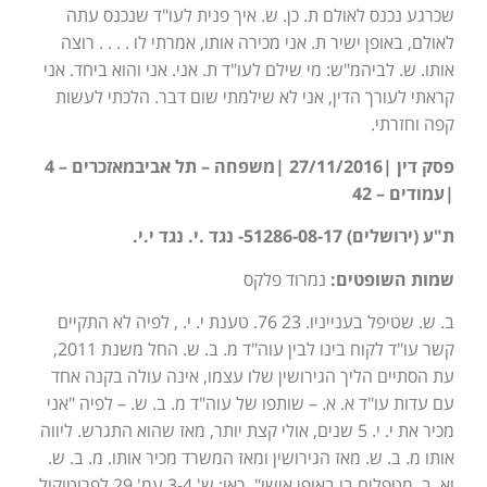
שכרגע נכנס לאולם ת. כן. ש. איך פנית לעו"ד שנכנס עתה
לאולם, באופן ישיר ת. אני מכירה אותו, אמרתי לו . . . . רוצה
אותו. ש. לביהמ"ש: מי שילם לעו"ד ת. אני. אני והוא ביחד. אני
קראתי לעורך הדין, אני לא שילמתי שום דבר. הלכתי לעשות
קפה וחזרתי.
פסק דין |27/11/2016 |משפחה – תל אביבמאזכרים – 4
|עמודים – 42
ת"ע (ירושלים) 51286-08-17- נגד .י. נגד י.י.
שמות השופטים:
נמרוד פלקס
ב. ש. שטיפל בענייניו. 23 76. טענת י. י. , לפיה לא התקיים
קשר עו"ד לקוח בינו לבין עוה"ד מ. ב. ש. החל משנת 2011,
עת הסתיים הליך הגירושין שלו עצמו, אינה עולה בקנה אחד
עם עדות עו"ד א. א. – שותפו של עוה"ד מ. ב. ש. – לפיה "אני
מכיר את י. י. 5 שנים, אולי קצת יותר, מאז שהוא התגרש. ליווה
אותו מ. ב. ש. מאז הגירושין ומאז המשרד מכיר אותו. מ. ב. ש.
וא. ב. מטפלים בו באופן אישי". ראו: ש' 3-4 עמ' 29 לפרוטוקול