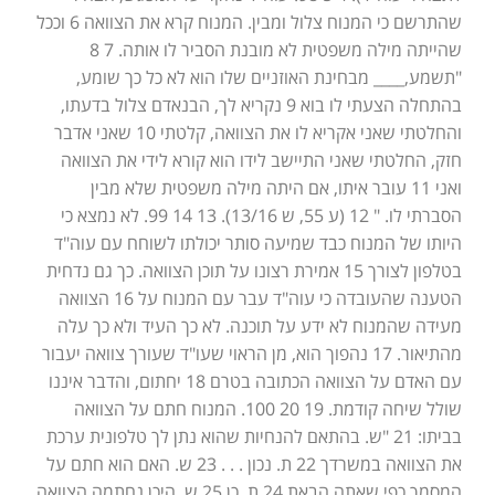
שהתרשם כי המנוח צלול ומבין. המנוח קרא את הצוואה 6 וככל
שהייתה מילה משפטית לא מובנת הסביר לו אותה. 7 8
"תשמע,____ מבחינת האוזניים שלו הוא לא כל כך שומע,
בהתחלה הצעתי לו בוא 9 נקריא לך, הבנאדם צלול בדעתו,
והחלטתי שאני אקריא לו את הצוואה, קלטתי 10 שאני אדבר
חזק, החלטתי שאני התיישב לידו הוא קורא לידי את הצוואה
ואני 11 עובר איתו, אם היתה מילה משפטית שלא מבין
הסברתי לו. " 12 (ע 55, ש 13/16). 13 14 99. לא נמצא כי
היותו של המנוח כבד שמיעה סותר יכולתו לשוחח עם עוה"ד
בטלפון לצורך 15 אמירת רצונו על תוכן הצוואה. כך גם נדחית
הטענה שהעובדה כי עוה"ד עבר עם המנוח על 16 הצוואה
מעידה שהמנוח לא ידע על תוכנה. לא כך העיד ולא כך עלה
מהתיאור. 17 נהפוך הוא, מן הראוי שעו"ד שעורך צוואה יעבור
עם האדם על הצוואה הכתובה בטרם 18 יחתום, והדבר איננו
שולל שיחה קודמת. 19 20 100. המנוח חתם על הצוואה
בביתו: 21 "ש. בהתאם להנחיות שהוא נתן לך טלפונית ערכת
את הצוואה במשרדך 22 ת. נכון . . . 23 ש. האם הוא חתם על
המסמך כפי שאתה הבאת 24 ת. כן 25 ש. היכן נחתמה הצוואה