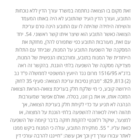
זאת מקום בו הצוואה נחתמה במשרד עורך הדין ללא נוכחות
התובע, ועורך הדין העיד שהתובע לא היה באותו המעמד
והשיחה היחידה שהיתה לו עם התובע הינה טרם עריכת
הצוואה כאשר התובע הוא שיצר איתו קשר ראשוני. 54. יחד
עם זאת, מעורבות התובע כפי שתפורט להלן, מחזקת את
המסקנה של השפעת התובע על המנוח, שביחד עם התלות
הייחודית של המנוח בתובע, ומורכבותו הנפשית של המנוח,
מצדיקה מסקנה של השפעה בלתי הוגנת. בהקשר זה ראה
בדנ"א 1516/95 מרום נגד היועץ המשפטי לממשלה פ"ד נב
(2) 813, 829: "מבחן נסיבות עריכת הצוואה: סעיף 35 לחוק
הירושה קובע, כי מי שלקח חלק בעריכת צוואה-הוראת הצוואה
המזכה אותו, או את בן זוגו, בטלה. ואולם אפשר שמעורבות
הנהנה לא תגיע עד כדי לקיחת חלק בעריכת הצוואה, אך
תהווה ראיה לכאורה להשפעה בלתי הוגנת על המצווה, או
למצער, שיקול רלוונטי להקמת חזקה בדבר קיומה של השפעה
כזאת עליו. " 55. מחקירת התובע, עולה כי המנוח ביקש ממנו
לאתר עבורו עורך דין וכך אכן עשה: "חייגנו להרבה עורכי דין