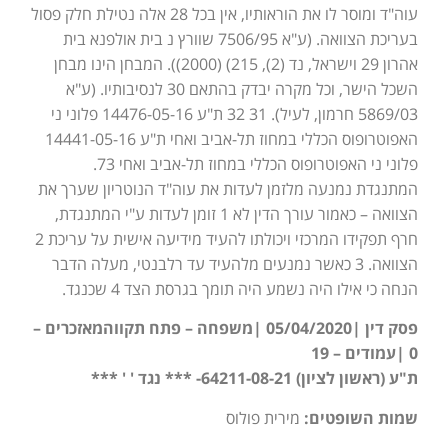
עוה"ד ומוסר לו את הוראותיו, אין בכל 28 אלה נטילת חלק פסול
בעריכת הצוואה. (ע"א 7506/95 שוורץ נ בית אולפנא בית
אהרון 29 וישראל, נד (2), 215) (2000)). המבחן הינו מבחן
השכל הישר, וכל מקרה יבדק בהתאם 30 לנסיבותיו. (ע"א
5869/03 חרמון, לעיל). 31 32 ת"ע 14476-05-16 פלוני ני
האפוטרופוס הכללי במחוז תל-אביב ואחי ת"ע 14441-05-16
פלוני ני האפוטרופוס הכללי במחוז תל-אביב ואחי 73.
המתנגדת נמנעה מלזמן לעדות את עוה"ד הנוטריון שערך את
הצוואה – כאמור עורך הדין לא 1 זומן לעדות ע"י המתנגדת,
חרף תפקידו המרכזי ויכולתו להעיד מידיעה אישית על עריכת 2
הצוואה. 3 כאשר נמנעים מלהעיד עד רלבנטי, מעלה הדבר
הנחה כי אילו היה נשמע היה תומך בגרסת הצד 4 שכנגד.
פסק דין |05/04/2020 |משפחה – פתח תקווהמאזכרים –
0 |עמודים – 19
ת"ע (ראשון לציון) 64211-08-21- *** נגד ' ' ***
שמות השופטים:
מירית פולוס