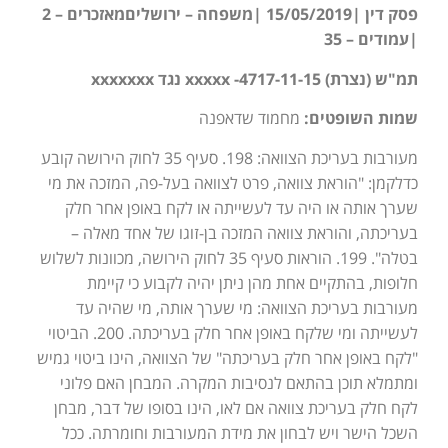
פסק דין |15/05/2019 |משפחה – ירושליםמאזכרים – 2
|עמודים – 35
תמ"ש (נצרת) 4717-11-15- xxxxx נגד xxxxxxx
שמות השופטים:
מחמוד שדאפנה
מעורבות בעריכת הצוואה: 198. סעיף 35 לחוק הירושה קובע
כדלקמן: "הוראת צוואה, פרט לצוואה בעל-פה, המזכה את מי
שערך אותה או היה עד לעשייתה או לקח באופן אחר חלק
בעריכתה, והוראת צוואה המזכה בן-זוגו של אחד מאלה –
בטלה". 199. הוראות סעיף 35 לחוק הירושה, מכוונות לשלוש
חלופות, בהתקיים אחת מהן ניתן יהיה לקבוע כי קיימת
מעורבות בעריכת הצוואה: מי שערך אותה, מי שהיה עד
לעשייתה ומי שלקח באופן אחר חלק בעריכתה. 200. הביטוי
"לקח באופן אחר חלק בעריכתה" של הצוואה, הינו ביטוי גמיש
ומתמלא תוכן בהתאם לנסיבות המקרה. המבחן האם פלוני
לקח חלק בעריכת צוואה אם לאו, הינו בסופו של דבר, מבחן
השכל הישר ויש לבחון את מידת המעורבות וחומרתה. ככל