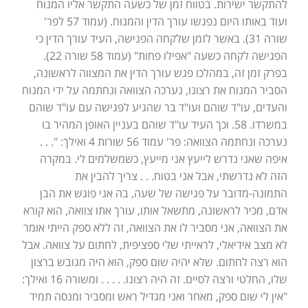
להתקשר ישירות. בטווח זמן של כשעה התקשר אליו המנוח
ועוד באותו היום נפגשו עורך הדין והמנוח. (עמוד 57 לפר'
שורה 31). באשר לזמן שלקחה הפגישה, העיד עורך הדין כי
הפגישה לקחה כשעה "אפילו פחות" (עמוד 58 שורה 22).
בפרק זמן זה, במהלכו פגש עורך הדין את המצווה לראשונה,
הסביר המנוח את רצונו, נערכה הצוואה ונחתמה על ידי המנוח
והעדים, עו"ד שוהם ועו"ד בר שהגיע לפגישה עם עו"ד שוהם
במשרדו. 58. וכך העיד עו"ד שוהם בעניין האופן המהיר בו
נערכה ונחתמה הצוואה: פר' עמוד 56 שורות 4 ואילך: ". . .
איפה שאני נדרש לייעץ אני מייעץ, כשמשלמים לי. במקרה
הזה לא נדרשתי, אבל אני בטוח. . . צריך להבין את
התמונה-מדובר על פגישה של שעה, בה אני פוגש את הבן
אדם, מכיר לראשונה, מתשאל אותו, עורך אתו צוואה, הוא קורא
את הצוואה, אני מסביר לו את הצוואה, זה ללא ספק הייתי אומר
לא מצב אידיאלי, לראייתי שלי ספציפית, לחתום על צוואה. אבל
הוא רצה לחתום. שלא יהיה שום ספק, הוא היה מגובש ברצון
שלו, החלטי ורצה לסיים. זה היה רצונו. . . . . ומשורה 16 ואילך:
"אין לי שום ספק, מאחר ואני מגדיל ראש ומסביר ומנסה תמיד