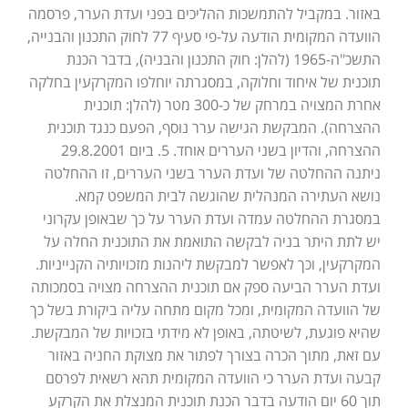
באזור. במקביל להתמשכות ההליכים בפני ועדת הערר, פרסמה
הוועדה המקומית הודעה על-פי סעיף 77 לחוק התכנון והבנייה,
התשכ"ה-1965 (להלן: חוק התכנון והבניה), בדבר הכנת
תוכנית של איחוד וחלוקה, במסגרתה יוחלפו המקרקעין בחלקה
אחרת המצויה במרחק של כ-300 מטר (להלן: תוכנית
ההצרחה). המבקשת הגישה ערר נוסף, הפעם כנגד תוכנית
ההצרחה, והדיון בשני העררים אוחד. 5. ביום 29.8.2001
ניתנה ההחלטה של ועדת הערר בשני העררים, זו ההחלטה
נושא העתירה המנהלית שהוגשה לבית המשפט קמא.
במסגרת ההחלטה עמדה ועדת הערר על כך שבאופן עקרוני
יש לתת היתר בניה לבקשה התואמת את התוכנית החלה על
המקרקעין, וכך לאפשר למבקשת ליהנות מזכויותיה הקנייניות.
ועדת הערר הביעה ספק אם תוכנית ההצרחה מצויה בסמכותה
של הוועדה המקומית, ומכל מקום מתחה עליה ביקורת בשל כך
שהיא פוגעת, לשיטתה, באופן לא מידתי בזכויות של המבקשת.
עם זאת, מתוך הכרה בצורך לפתור את מצוקת החניה באזור
קבעה ועדת הערר כי הוועדה המקומית תהא רשאית לפרסם
תוך 60 יום הודעה בדבר הכנת תוכנית המנצלת את הקרקע