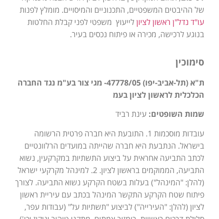
של ההיבטים המשפטיים, התכנוניים והמיסויים. מומלץ לפנות
עו"ד נדל"ן ראשון לציון
לייעוץ משפטי לפני קבלת החלטות
בנוגע לרכישה, מכירה או פיתוח נכסים בעיר.
סימוכין
ת"א (תל-אביב-יפו) 47778/05- מגי צור בע"מ נגד החברה
הכלכלית לראשון לציון בעמ
שמות השופטים:
עינת רביד
עובדות מוסכמות 1. התובעת היא חברה פרטית הרשומה
בישראל. הנתבעת היא חברה שהייתה במועדים הרלוונטיים
לכתב התביעה אחראית על ביצוע התשתיות במקרקעין, נשוא
התביעה, הממוקמים בראשון לציון. 2. למינהל מקרקעי ישראל
(להלן: "המינהל") בעלות בשטח הקרקע נשוא התביעה. לצורך
פיתוח שטח הקרקע התקשר המינהל בכתב עם עיריית ראשון
לציון (להלן: "העירייה") לביצוע "תשתיות על" (עבודות עפר,
סלילת דרכים ראשיות, רימזור צמתים, מתקני טיהור וניקוז וכו')