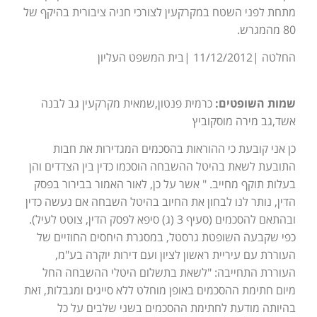
מתחת לפני השטח במקרקעין לצורכי חניה ציבורית בהיקף של
80 מהמגרש.
החלטה |11/12/2012 |בית המשפט העליון
שמות השופטים:
כרמית פנטון,שמאית מקרקעין גב לבנה
אשד,גב מירה מוסקוביץ
כן אני קובעת כי ההוראות בהסכמים המגדירות את חבות
התובעת לשאת בהיטל ההשבחה הוסכמו כדין בין הצדדים והן
בעלות תוקף מחייב. " אשר על כן, לאור האמור בבירור בפסק
הדין, נותר לנו לבחון את החיוב בהיטל השבחה אם נעשה כדין
ובהתאם להסכמים (סעיף 3 (ג) סיפא לפסק הדין, צוטט לעיל).
כפי שקבעה השופטת גרסטל, במסגרת היחסים החוזיים של
העוררת עם עיריית ראשון לציון ועם דירות יוקרה בע"מ,
העוררת התחייבה: "לשאת בתשלום היטלי ההשבחה החל
מיום חתימת ההסכמים באופן מוחלט ללא סייגים ומגבלות, זאת
בהיותה מודעת לחתימת ההסכמים בשני שלבים על כל