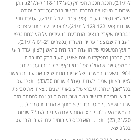
ל-ת/21), הכנת תכנית הפירוק (סע' 118-117 ל-ת/21), מתן
שירותים משפטיים לחברת בת של הנתבעת "דרום יהודה
ראשל"צ נכסים בע"מ" (סע' 121-119 ל-ת/21), ועריכת חוזי
שכירות (סע' 123-122 ל-ת/21). לתצהירו של התובע צורפו
מכתבים שקיבל מנציגי הנתבעת המעידים על הערכתם כלפי
העבודה שבוצעה על ידי משרדו (נספחים ז'2-ז'6 ל-ת/21).
היועץ המשפטי של הוועדה המקומית בראשון לציון, עו"ד רועי
בר, המכהן בתפקידו משנת 1988, העיד בחקירתו בבית
המשפט שהוא החל לטפל במקרקעין של הנתבעת בשנת
1984 כשעבד במשרדו של אביו המנוח שייצג את עיריית ראשון
לציון באותן שנים. לעדותו (עמ' 4 שורות 33/30): "ת: כמעט
בכל "אבן" שהרמתי בראשל"צ באותן שנים מצאתי את טביעת
היד או חתימת ידו של משה שוב. זה היה נכון גם למתחם הזה
שבו הוא ייצג, למיטב זכרוני, 5 מתוך 8 החברות כמנהל. . . ".
בהמשך העיד לגבי יחסי התובע עם העירייה (עמ' 7 שורות
21/20, 23): "ת: . . . הוא נכנס לעימותים עם העירייה כמעט
בכל נושא.