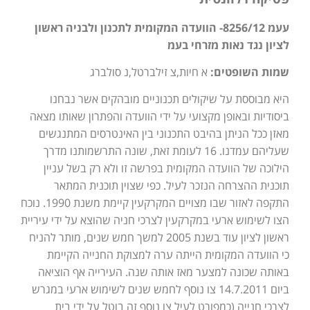
עעמ 8256/12- הוועדה המקומית לתכנון ולבניה ראשון
לציון נגד נאות מזרחי בעמ
שמות השופטים:
א חיות,צ זילברטל,נ סולברג
היא מבוססת על שיקולים תכנוניים מובהקים אשר נבחנו
ביסודיות ובאופן מקצועי על ידי הוועדה והפתרון שאותו מצאה
מאזן ככל הניתן בהיבט התכנוני בין האינטרסים המתנגשים
שעליהם עמדנו. 16 לעומת זאת, שונה התרשמותנו מדרך
הילוכה של הוועדה המקומית בפרשה זו ולא רק בשל עניין
תוכנית ההצרחה הנזכר לעיל. כפי שצוין תוכנית המתאר
התקפה לאזור שבו מצויים המקרקעין קיימת משנת 1990. נוכח
הצו לשימוש ארעי במקרקעין לצרכי חניה שהוצא על ידי עיריית
ראשון לציון עוד בשנת 2005 למשך חמש שנים, מותר להניח
כי הוועדה המקומית הייתה ערה למצוקת החנייה הקיימת
באותה שכונה למצער מאז אותה שנה. העירייה אף הוציאה
ביום 14.7.2011 צו נוסף לחמש שנים לשימוש ארעי במגרש
לצרכי חנייה (כמפורט לעיל צו נוסף זה בוטל על ידי בית