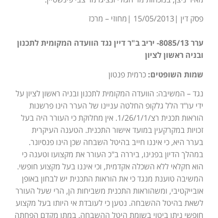
פסק דין |15/05/2013 |מחוזי – מרכז
ערר 8085/13- יריב ב"ר דיין נגד הוועדה המקומית לתכנון
ובניה ראשון לציון
שמות השופטים:
כרמית פנטון
נגד – המשיבה: הוועדה המקומית לתכנון ובניה ראשון לציון על
ידי עו"ד הלל גלקופ החלטה עניינו של הערר הינו פרשנות
הוראות תכנית רצ/1/26/1/1. אין מחלוקת כי העורר היה בעל
זכויות במקרקעין במועד אישור התכנית. הטענה העיקרית
בערר היא, כי איננו חייב בהיטל השבחה שכן הינו פנסיונר.
במהלך הדיון בפנינו, ביררה ב"כ העורר את מקצועו וטענה כי
הוא חקלאי ללא השכלה אקדמית, וכי איננו בעל מקצוע חופשי.
המשיבה טוענת מנגד כי את הוראות התכנית יש לבחון באופן
אובייקטיבי, ומשהוראות התכנית משביחות הן, הרי שעל העורר
לשאת בהיטל ההשבחה. נטען כי לעובדת אי היותו בעל מקצוע
חופשי ניתן ביטוי בשומת היטל ההשבחה, במתן מקדם הפחתה