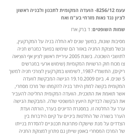
עעמ 8256/12- הועדה המקומית לתכנון ולבניה ראשון
לציון נגד נאות מזרחי בע"מ ואח
שמות השופטים
: ד ברק ארז
מסיבות שונות, במשך שנים לא החלה בניה על המקרקעין,
ובשל מצוקת החניה באזור הם שימשו בפועל כמגרש חניה
לתושבי השכונה. בשנת 2005 עיריית ראשון לציון אף הוציאה
צו מכוח חוק הרשויות המקומיות (שימוש ארעי במגרשים
ריקים), התשמ"ז-1987, לשימוש במקרקעין לצורכי חניה למשך
5 שנים. 4. ביום 19.10.2009 הגישה המבקשת לוועדה
המקומית בקשה למתן היתר בניה להקמתו של מרכז מסחרי,
אשר תואמת את התוכנית. הוועדה המקומית החליטה להעביר
את הבקשה לבדיקת היועץ המשפטי שלה. המבקשת הגישה
ערר על החלטה זו. במסגרת הדיונים בערר, הורתה ועדת
הערר בשורה של החלטות ביניים על קיום הידברות בין
הצדדים על מנת שישקלו פתרונות תכנוניים להסדרת בנייתו
של המרכז המסחרי באופן שייתן גם פתרון למצוקת החניה