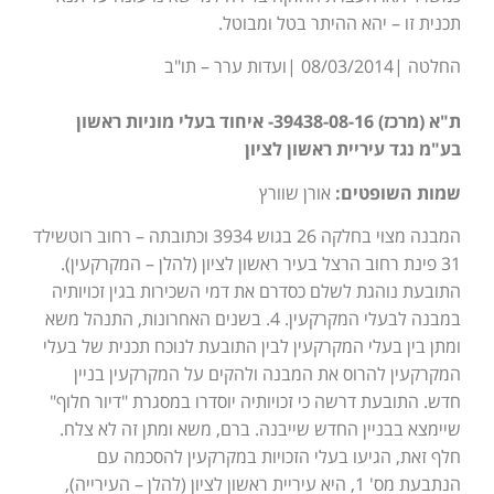
תכנית זו – יהא ההיתר בטל ומבוטל.
החלטה |08/03/2014 |ועדות ערר – תו"ב
ת"א (מרכז) 39438-08-16- איחוד בעלי מוניות ראשון
בע"מ נגד עיריית ראשון לציון
שמות השופטים:
אורן שוורץ
המבנה מצוי בחלקה 26 בגוש 3934 וכתובתה – רחוב רוטשילד
31 פינת רחוב הרצל בעיר ראשון לציון (להלן – המקרקעין).
התובעת נוהגת לשלם כסדרם את דמי השכירות בגין זכויותיה
במבנה לבעלי המקרקעין. 4. בשנים האחרונות, התנהל משא
ומתן בין בעלי המקרקעין לבין התובעת לנוכח תכנית של בעלי
המקרקעין להרוס את המבנה ולהקים על המקרקעין בניין
חדש. התובעת דרשה כי זכויותיה יוסדרו במסגרת "דיור חלוף"
שיימצא בבניין החדש שייבנה. ברם, משא ומתן זה לא צלח.
חלף זאת, הגיעו בעלי הזכויות במקרקעין להסכמה עם
הנתבעת מס' 1, היא עיריית ראשון לציון (להלן – העירייה),