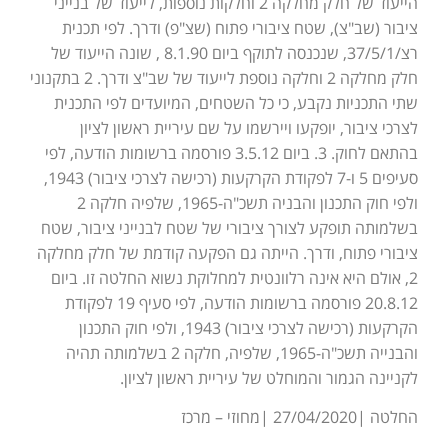
הייעוד של חלק מחלקה 2 וחלקות נוספות, לייעוד של בנייני
ציבור (שב"צ), שטח ציבורי פתוח (שצ"פ) ודרך. לפי תכנית
רצ/37/5/1, שנכנסה לתוקף ביום 8.1.90 , שונה הייעוד של
חלק מחלקה 2 וחלקה נוספת לייעוד של שב"צ ודרך. 2 בתקנוני
שתי התכניות נקבע, כי כל השטחים, המיועדים לפי התכנית
לצרכי ציבור, יופקעו ויירשמו על שם עיריית ראשון לציון
בהתאם לחוק. 3. ביום 3.5.12 פורסמה ברשומות הודעה, לפי
סעיפים 5 ו-7 לפקודת הקרקעות (רכישה לצרכי ציבור) 1943,
ולפי חוק התכנון והבניה תשכ"ה-1965, שלפיה חלקה 2
בשלמותה תופקע לצורך ציבורי של שטח לבנייני ציבור, שטח
ציבורי פתוח, ודרך. הייתה גם הפקעה קודמת של חלק מחלקה
2, אולם היא אינה רלוונטית למחלוקת נשוא החלטה זו. ביום
20.8.12 פורסמה ברשומות הודעה, לפי סעיף 19 לפקודת
הקרקעות (רכישה לצרכי ציבור) 1943, ולפי חוק התכנון
והבנייה תשכ"ה-1965, שלפיה, חלקה 2 בשלמותה תהיה
לקניינה הגמור והמוחלט של עיריית ראשון לציון.
החלטה |27/04/2020 |מחוזי – מרכז