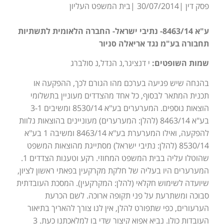
פסק דין |30/07/2014 |בית המשפט העליון
ע"א 8463/14- נתיבי ישראל- החברה הלאומית לתשתיות
תחבורה בע"מ נגד אריאלה סניור
שמות השופטים:
י דנציגר,נ הנדל,נ סולברג
בהנחה שיש פגיעה בערכם מהו הגורם לכך, ההפקעה או
תכנית המתאר לבסוף, כל אחד מהצדדים מעוניין בתשלומי
הוצאות נוספים. המערערים בע"א 8530/14 ומשיבים 3-1
בע"א 8463/14 (להלן: המערערים) מעוניינים בהוצאות נלוות
להפקעה, ואילו המערערת בע"א 8463/14 ומשיבה 1 בע"א
8530/14 (להלן: נתיבי ישראל) מסתייגת מהוצאות המשפט
שהוטלו עליה בבית המשפט המחוזי. רקע וטענות הצדדים 1.
המערערים היו בעליה של חלקת מקרקעין בפאתי ראשון לציון,
שיועדה לשימוש חקלאי (להלן: המקרקעין). המסכת העובדתית
סבוכה ומשתרעת על פני תקופה ארוכה. לשם הכרעת
הערעורים, כפי שתפורט להלן, אין לנו צורך להאריך בתיאור
העובדות כולן. נביא אפוא קיצור שדי בו למלאכתנו כעת. 3