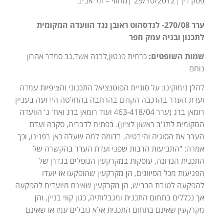
פסק דין |29/10/2012 |מחוזי – תל אביב
ערר 270/08- לנדסהוט ראובן נגד הוועדה המקומית
לתכנון ובניה עמק חפר
שמות השופטים:
כרמית פנטון,לבנה אשד,גב סמדר אהרון
נוחם
להלן נימוקינו: על סוגיית הפוטנציאל התכנוני והציפיות עמדה
ועדת הערר בהרכבה הקודם בהרחבה בהחלטה הידועה בעניין
רומאן ברג (ערר 463-418/04 ועוד רומאן ברג ואח' נ' הוועדה
המקומית לתו"ב ראשון לציון). בפתיח לדבריה, סקרה ועדת
הערר את הסוגיה והיבטיה, בדומה למה שעלה כאן בפנינו, וכך
אמרה: "התביעות הרבות שפני ועדת הערר בהקשרה של
התכנית הנדונה, עוסקות במקרקעין הנופלים בגדרן של
הפגיעות מכל הסיווגים, הן מקרקעין שהופקעו או יועדו
להפקעה לטובת הכביש, הן מקרקעין שאינם מיועדים להפקעה
אך נכללים בתחום התכנית ומגבלותיה, כגון קווי בניין, והן
מקרקעין שאינם בתחום התכנית אלא גובלים עמו או שאינם