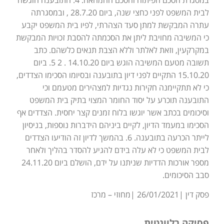
לבית המשפט לפני כחצי שנה, ביום 28.7.20 , ובמסגרתה
עתרה המבקשת למתן סעד הצהרתי, לפיו בית המשפט יקבע
כי המשיבה מחויבת ליתן את הסכמתה להסבת זכויות המבקשת
במקרקעין, וזאת לאלתר וללא הצבת תנאים כלשהם. כתב
תשובה מטעם המשיבה הוגש ביום 14.10.20 . 2 5. ביום
15.10.20 התקיים לפני דיון בתובענה ובסיומו הסכימו הצדדים,
כי לא תתקיימנה חקירות נגדיות למצהירים מטעמם וכי
התובענה תוכרע על יסוד החומר המצוי בתיק בית המשפט
וסיכומים בכתב אשר יוגשו בלוח זמנים קצר יחסית. הצדדים אף
הסכימו במעמד הדיון, לקיים ביניהם הידברות נוספות, בניסיון
לייתר הכרעה בתובענה. 6. בהמשך לדיון זה הודיעו הצדדים
לבית המשפט כי לא עלה בידם להגיע להסדר בהליך ולאחר
מספר אורכות הדדיות שניתנו על ידם, הושלם ביום 24.11.20
סבב הסיכומים.
פסק דין |26/01/2021 |מחוזי – מרכז
פסיקה רלוונטית