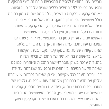
גובלים עמו בהתאם לפסיקה המפרשת מונח זה. דיני ההפקעה
והפגיעה לפי ס' 197 מחילים כללים שונים על כל סיווג וסיווג.
לא הרי קרקע שנלקחה מבעליה, על כל מה שהיה טמון בחובה
כולל שימושים לפי תכנון בתוקף, פוטנציאל תכנוני, ציפיות
וכיו"ב אלמנטים המרכיבים את ערכה, כהרי קרקע שהייתה
ונותרה בבעלותו וחזקתו, ואין כל גריעה מן השימושים
האפשריים בה ועדיין טמון בה פוטנציאל, או קרקע שנגרעו
ממנה גריעות תכנון כאלה ואחרות אך נותרה בידי בעליה.
שאלת קיומה של פגיעה במקרקעין עקב תכנית, הקשורה
בראש ובראשונה בהוראותיה של התכנית, ובלתי תלויה
בתנודות ערכה בשוק עובר לאישור התכנית ולאחריה, כמו גם
שאלת הקשר הסיבתי בין התכנית והפגיעה שנגרמה על ידה
לבין ירידת הערך ככל שקיימת, אף הן שאלות נכבדות שיש לתת
עליהן את הדעת בבחינתן של התביעות שבפנינו. גלגוליו של
התכנון פנים רבות לו והוא, ביחד עם גורמים נוספים, קובעים
למעשה את ייעודי המקרקעין, הבניה והשימושים המותרים
בהם, הפוטנציאל הגלום בהם וערכם של המקרקעין בשוק
החופשי.