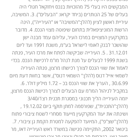
המבקשים היו בעלי 75 מהזכויות בנכס ויחזקאל חגולי היה
בעלים של 25 הנותרים (ביחד יקראו: "הבעלים"). 3. המשיבה,
עיריית ראשון לציון (להלן:"המשיבה" או "העירייה"), הינה
הרשות המוניציפאלית בתחום שיפוטה מצוי הנכס. 4. מדובר
במקרקעין המצויים במרכז העיר, עליהם עמד מבנה ישן
שהושכר לבנק לאומי לישראל בע"מ, משנת 1991 ועד ליום
31.12.01 . 5. העירייה שביקשה לפתח את מרכז העיר, פנתה
בשנת 1999 לבעלים על מנת לנהל מו"מ לרכישת הנכס. בכדי
לאמוד את שווי הנכס לצורך רכישתו מרצון, פנתה העיריה
לשמאי אייל דנוס (להלן:" השמאי דנוס"), אשר בחוות דעת מיום
30.6.99 , העריך את שווי הנכס בכ – 1.72 מיליון דולר. 6.
במקביל לניהול המו"מ עם הבעלים לצורך רכישת הנכס מרצון,
יזמה העירייה הליך תכנוני במסגרת תכנית רצ3/40/1
(להלן:"התכנית"), שפורסמה למתן תוקף ביום 19.12.02 ,
ושינתה את יעוד המקרקעין מייעוד מסחרי לשטח ציבורי פתוח
(להלן:"שצ"פ"), המיועד להפקעה למטרת הקמת גן ציבורי. 7.
בינואר 2002, התקיימה פגישה במשרד ראש העירייה דאז, מר
מאיר ניצן, בנוכחות מר חגולי ונציגו מר צבי פינשטיין.