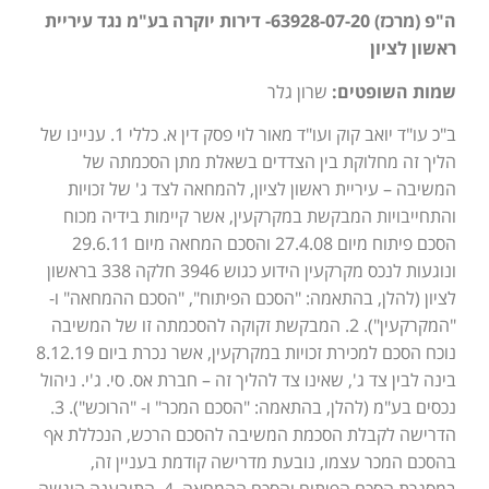
ה"פ (מרכז) 63928-07-20- דירות יוקרה בע"מ נגד עיריית
ראשון לציון
שמות השופטים:
שרון גלר
ב"כ עו"ד יואב קוק ועו"ד מאור לוי פסק דין א. כללי 1. עניינו של
הליך זה מחלוקת בין הצדדים בשאלת מתן הסכמתה של
המשיבה – עיריית ראשון לציון, להמחאה לצד ג' של זכויות
והתחייבויות המבקשת במקרקעין, אשר קיימות בידיה מכוח
הסכם פיתוח מיום 27.4.08 והסכם המחאה מיום 29.6.11
ונוגעות לנכס מקרקעין הידוע כגוש 3946 חלקה 338 בראשון
לציון (להלן, בהתאמה: "הסכם הפיתוח", "הסכם ההמחאה" ו-
"המקרקעין"). 2. המבקשת זקוקה להסכמתה זו של המשיבה
נוכח הסכם למכירת זכויות במקרקעין, אשר נכרת ביום 8.12.19
בינה לבין צד ג', שאינו צד להליך זה – חברת אס. סי. ג'י. ניהול
נכסים בע"מ (להלן, בהתאמה: "הסכם המכר" ו- "הרוכש"). 3.
הדרישה לקבלת הסכמת המשיבה להסכם הרכש, הנכללת אף
בהסכם המכר עצמו, נובעת מדרישה קודמת בעניין זה,
במסגרת הסכם הפיתוח והסכם ההמחאה. 4. התובענה הוגשה