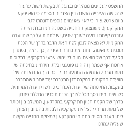
המשפט לעניינים מנהליים ובמסגרת בקשת רשות ערעור
שהגישה העירייה הושגה בין הצדדים הסכמה כי הוא יפקע
ביום 1.5.2015 וכי לא יוצאו צווים נוספים דוגמתו לגבי
המקרקעין). משמצוקת החנייה בשכונה המדוברת הייתה
עובדה קיימת וידועה לאורך שנים, יש לתהות על כך שהוועדה
המקומית לא מצאה לנכון לפתור את הדבר בדרך של הכנת
תוכנית מתאימה. תחת זאת בחרה העירייה, כך נראה, בפתרון
קל על דרך של הוצאת צווים לשימוש ארעי במקרקעין לתקופות
ארוכות אף שפתרון זה הינו פוגעני ובלתי מידתי מבחינתה של
נאות מזרחי. התמיהה המתעוררת לנוכח דרך התנהלותה של
הוועדה המקומית במקרה דנן מתגברת עוד יותר משהתברר
בעקבות החלטתה של ועדת הערר כי נדרשו לוועדה המקומית
כשישים ימים בסך הכל לצורך הכנת תוכנית הכוללת פתרון
בדרך של הקמת חניון תת קרקעי במקרקעין, המשלב בין זכותה
של נאות מזרחי לנצל את מקרקעיה ולבנות בהם ובין הצורך
ליתן מענה מסוים בתחומי המקרקעין למצוקת החנייה הקשה
שעליה עמדנו.