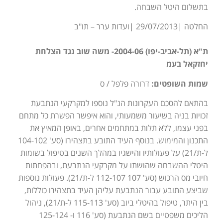
בתשלום היטל השבחה.
החלטה |29/07/2013 |ועדות ערר – תו"ב
ת"א (תל-אביב-יפו) 2004-06- משה שוב נגד הצלחת
יחזקאל בעמ
שמות השופטים:
דרורה פלפל / ס
בהתאם להסכם העקרונות הנ"ל נוספו למקרקעי הנתבעת
זכויות בניה בשיעור משמעותי, והוא איפשר הפשרת כל מתחם
בפני עצמו, ללא תלות במתחמים אחרים, באופן המאיץ את
התכנון והמימוש. בנוסף העיד התובע בתצהירו (סע' 104-102
ל-ת/21) על פעולותיו והישגיו במהלך השנים בטיפול בשומות
היטלי ההשבחה שהושתו על מקרקעי הנתבעת, ובהפחתות
חיובי מס הרכוש (סע' 107 112-107 ל-ת/21). פעולות נוספות
שביצע התובע עבור הנתבעת עליהן העיד בתצהירו כוללות,
בין היתר, טיפול בהיטלי ביוב (סע' 115-113 ל-ת/21), ניהול
הליכים משפטיים בשם הנתבעת (סע' 116 ו- 125-124