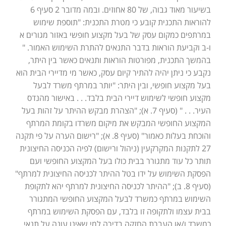
בשיעור מאוד גבוה, של 80 אחוזים. ובמה מדובר 2 סעיף 6
להוראות התכנית קובע כי מטרת התכנית: "תוספת שימוש
במרתפים כמקום עסק של בעל מקצוע חופשי באזור מגורים א
ו-ב וקביעת הוראות בדבר התנאים להתרת השימוש האמור. "
בהמשך התכנית, מפורטות הוראות ותנאים כאשר בין היתר,
נקבע כי ניתן יהיה להתיר קיום עסק, כאשר מי מדיירי הבית הוא
בעל מקצוע חופשי, ובין היתר: "יותר במרתף משרד לבעל
מקצוע חופשי לשימוש דיירי הבית בלבד. . . באישור מהנדס
העיר. . . " (סעיף 7. א); "הצהרת מבקש ההיתר על זהות בעל
המקצוע החופשי המבקש את מיקום משרדו בקומת המרתף
והוכחת בעלות כאמור" (סעיף 8. א); "רישום הערה על פי תקנה
27 לתקנות המקרקעין (ניהול ורישום) לפיה הכניסה החיצונית
תותר כל עוד מתגורר בבית כולו בעל המקצוע החופשי ועם
הפסקת השימוש על ידו בטל ההיתר לכניסה החיצונית למרתף"
(סעיף 8. ב); "ההיתר לכניסה החיצונית למרתף יהא לתקופת
השימוש במרתף כמשרד לבעל המקצוע החופשי המתגורר
בבית עצמו ולתקופה זו בלבד, עם הפסקת השימוש במרתף
כמשרד ו/או העברת החזקה בדירה למי שאינו עונה על תנאי