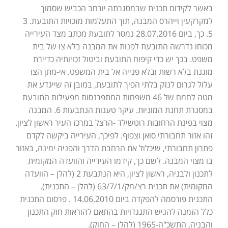
באשר לקידום תכנית שבמסגרתה יורחב הכביש שסמוך
למקרקעין וייהרס המבנה, תוך התעלמות מזכויות התובעת. 3
5. כך, ביום 28.07.2016 נמסר לתובעת מכתב מצד העירייה
מכוחו נדרשה התובעת לפנות את המבנה בלא צו של בית
משפט. בכך יש כדי קיפוח התובעת וביטול זכויותיה כדיירת
מוגנת בלא רשות ובלא פנייה אל בית המשפט. אי-מתן הצו
עלול לגרום לנזק בלתי הפיך לתובעת, במובן זה שייגדע את
מטה לחמם של 46 משפחות המתפרנסות מפעילות התובעת
במסגרת תחנת המוניות. עיקר טענות הנתבעות 6. המבנה
מצוי בפינת הרחובות רוטשילד -הרצל במרכז העיר ראשון לציון.
זהו אזור תחבורתי סואן וצפוף. לפיכך, העירייה ביקשה לקדם
פתרון תחבורתי, שיכלול את הרחבת הדרך והפניה ימינה, באזור
בו מצוי המבנה. לשם כך, קידמו העירייה והוועדה המקומית
לתכנון ולבניה, ראשון לציון, היא הנתבעת 2 (להלן – הוועדה
המקומית) את תכנית רצ/מק/63/7/1 (להלן – התכנית).
התכנית פורסמה להפקדה ביום 14.06.2010 . פרסום התכנית
כלל הזמנה להגיש התנגדויות בהתאם להוראות חוק התכנון
והבניה, התשכ"ה-1965 (להלן – החוק).