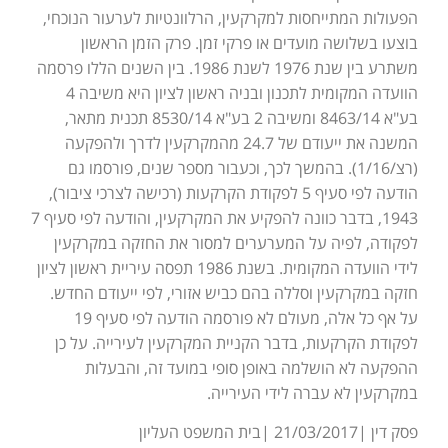
הפעולות המתייחסות למקרקעין, הרלוונטיות לערעור הנוכחי,
בוצעו בשלושה מועדים או פרקי זמן. פרק הזמן הראשון
משתרע בין שנת 1976 לשנת 1986. בין השנים הללו פרסמה
הוועדה המקומית לתכנון ובניה ראשון לציון היא משיבה 4
בע"א 8463/14 ומשיבה 2 בע"א 8530/14 תכנית מתאר,
המשנה את ייעודם של 24.7 מהמקרקעין לדרך ולהפקעה
(רצ/1/16). בהמשך לכך, וכעבור מספר שנים, פורסמו גם
הודעה לפי סעיף 5 לפקודת הקרקעות (רכישה לצרכי ציבור),
1943, בדבר כוונה להפקיע את המקרקעין, והודעה לפי סעיף 7
לפקודה, לפיה על המערערים למסור את החזקה במקרקעין
לידי הוועדה המקומית. בשנת 1986 תפסה עיריית ראשון לציון
חזקה במקרקעין וסללה בהם כביש אזורי, לפי ייעודם החדש.
על אף כל אלה, מעולם לא פורסמה הודעה לפי סעיף 19
לפקודת הקרקעות, בדבר הקניית המקרקעין לעירייה. על כן
ההפקעה לא הושלמה באופן סופי במועד זה, והבעלות
במקרקעין לא עברה לידי העירייה.
פסק דין |21/03/2017 |בית המשפט העליון