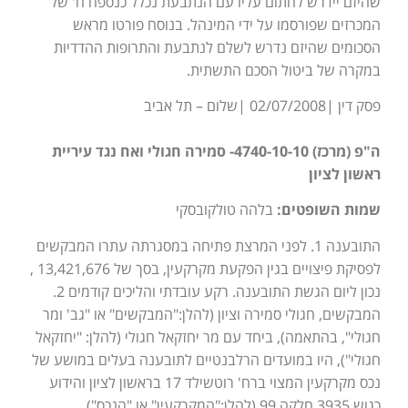
שהיזם יידרש לחתום עליו עם הנתבעת נכלל כנספח ח' של
המכרזים שפורסמו על ידי המינהל. בנוסח פורטו מראש
הסכומים שהיזם נדרש לשלם לנתבעת והתרופות ההדדיות
במקרה של ביטול הסכם התשתית.
פסק דין |02/07/2008 |שלום – תל אביב
ה"פ (מרכז) 4740-10-10- סמירה חגולי ואח נגד עיריית
ראשון לציון
שמות השופטים:
בלהה טולקובסקי
התובענה 1. לפני המרצת פתיחה במסגרתה עתרו המבקשים
לפסיקת פיצויים בגין הפקעת מקרקעין, בסך של 13,421,676 ,
נכון ליום הגשת התובענה. רקע עובדתי והליכים קודמים 2.
המבקשים, חגולי סמירה וציון (להלן:"המבקשים" או "גב' ומר
חגולי", בהתאמה), ביחד עם מר יחזקאל חגולי (להלן: "יחזקאל
חגולי"), היו במועדים הרלבנטיים לתובענה בעלים במושע של
נכס מקרקעין המצוי ברח' רוטשילד 17 בראשון לציון והידוע
כגוש 3935 חלקה 99 (להלן:"המקרקעין" או "הנכס").