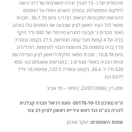
מינימלית של כ- 15 לצורך יצירה תיאורטית של דרכי גישה
לחלקות המתפצלות. במהלך השנים הוחלו על המתחם
ההוראות התכנוניות הבאות: רצ/1/1 מיום 30.7.70 : תכנית
מתאר לכל העיר ראשון לציון שצבעה את המתחם כולו בצהוב
כאזור מגורים ג' וקבעה למגרש מינימלי של 500 מ"ר היקף
בניה של 4 קומות מעל קומה מפולשת, 27.5 בקומה ובסה"כ
110 בניה בתוספת 25 מהשטח הבנוי למרפסות. רצ/1/1/ג
מיום 10.8.78 : תכנית מתאר חלקית לראשון לציון הגדילה את
זכויות הבניה באזורי מגורים ג', במגרשים ששטחם נטו 450-
620 מ"ר ל- 34.4. בקומה ובסה"כ 137.5, צפיפות 16 יח"ד
לדונם נטו.
פסק דין |22/07/2006 |מחוזי – תל אביב
ה"פ (מרכז) 50178-10-13- מעוז דניאל חברה קבלנית
לבניה בע"מ נגד ראש עיריית ראשון לציון-דב צור
שמות השופטים:
יעקב שינמן