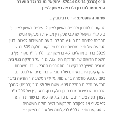
ה"פ (מרכז) 37044-08-14- יחזקאל מזובר נגד הוועדה
המקומית לתכנון ולבנייה ראשון לציון
שמות השופטים:
איריס רבינוביץ ברון
המקומית לתכנון ולבנייה ראשון לציון 2. עיריית ראשון לציון ע"י
ב"כ עו"ד מישאל שרעבי פסק דין מבוא 1. המבקש הגיש
המרצת פתיחה בה הוא עותר לחייב את המשיבות לפצותו בגין
הפקעה של חלק מזכויותיו בנכס מקרקעין חלקה 609 בגוש
3929 ברחוב מוהליבר 46 בראשון לציון (להלן: "המקרקעין").
השטח הרשום של החלקה הינו 722 מ"ר. על החלקה בנוי בית
מגורים השייך למבקש ובו מתגוררים המבקש ובני משפחתו.
המקרקעין היו בבעלותו של המבקש במועדים הרלבנטיים.
ביום 9.9.08 פורסמה ברשומות על ידי המשיבה 1 הודעה בדבר
הפקעת חלקים מחלקה 609: שטח של 35 מ"ר (בחזית) לצורך
הרחבת הכביש והמדרכה וכן חלק נוסף (בעורף) של 296 מ"ר
לצורך גינה ציבורית. ביום 7.2.13 פורסמה ברשומות הודעה
לפי סעיף 19 לפקודת הקרקעות לפיה הוקנו השטחים
שהופקעו מחלקה 609 לבעלותה של עירית ראשון לציון