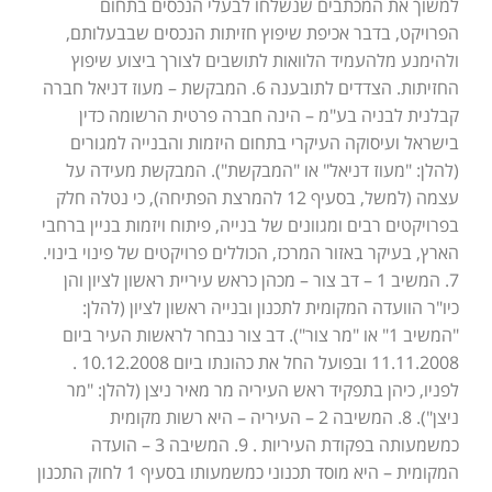
למשוך את המכתבים שנשלחו לבעלי הנכסים בתחום
הפרויקט, בדבר אכיפת שיפוץ חזיתות הנכסים שבבעלותם,
ולהימנע מלהעמיד הלוואות לתושבים לצורך ביצוע שיפוץ
החזיתות. הצדדים לתובענה 6. המבקשת – מעוז דניאל חברה
קבלנית לבניה בע"מ – הינה חברה פרטית הרשומה כדין
בישראל ועיסוקה העיקרי בתחום היזמות והבנייה למגורים
(להלן: "מעוז דניאל" או "המבקשת"). המבקשת מעידה על
עצמה (למשל, בסעיף 12 להמרצת הפתיחה), כי נטלה חלק
בפרויקטים רבים ומגוונים של בנייה, פיתוח ויזמות בניין ברחבי
הארץ, בעיקר באזור המרכז, הכוללים פרויקטים של פינוי בינוי.
7. המשיב 1 – דב צור – מכהן כראש עיריית ראשון לציון והן
כיו"ר הוועדה המקומית לתכנון ובנייה ראשון לציון (להלן:
"המשיב 1" או "מר צור"). דב צור נבחר לראשות העיר ביום
11.11.2008 ובפועל החל את כהונתו ביום 10.12.2008 .
לפניו, כיהן בתפקיד ראש העיריה מר מאיר ניצן (להלן: "מר
ניצן"). 8. המשיבה 2 – העיריה – היא רשות מקומית
כמשמעותה בפקודת העיריות . 9. המשיבה 3 – הועדה
המקומית – היא מוסד תכנוני כמשמעותו בסעיף 1 לחוק התכנון