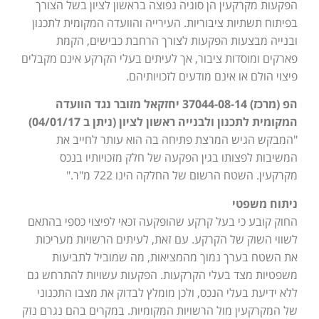
הפקעות מקרקעין הן סוגיה נפוצה בראשון לציון בשל הצורך
בפיתוח תשתיות ציבוריות. העירייה והוועדה המקומית לתכנון
ובנייה מבצעות הפקעות לצורך הרחבת כבישים, הקמת
פארקים ומוסדות ציבור, אך לעיתים בעלי הקרקע אינם מקבלים
פיצוי הולם או אינם מודעים לזכויותיהם.
הפ (מרכז) 37044-08-14 יחזקאל מזובר נגד הוועדה
המקומית לתכנון ולבנייה ראשון לציון (ניתן ב 04/01/17)
"המבקש הגיש המרצת פתיחה בה הוא עותר לחייב את
המשיבות לפצותו בגין הפקעה של חלק מזכויותיו בנכס
מקרקעין. השטח הרשום של החלקה הינו 722 מ"ר."
ניתוח משפטי
החוק קובע כי בעל קרקע שהופקעה זכאי לפיצוי כספי בהתאם
לשווי השוק של הקרקע. עם זאת, לעיתים הרשויות מעריכות
את השטח בערך נמוך מהמציאות, מה שמוביל לתביעות
משפטיות מצד בעלי הקרקעות. הפקעות עשויות להתרחש גם
ללא ידיעת בעלי הנכס, ולכן מומלץ לבדוק את מצבו התכנוני
של המקרקעין מול הרשויות המקומיות. במקרים בהם נגרם נזק