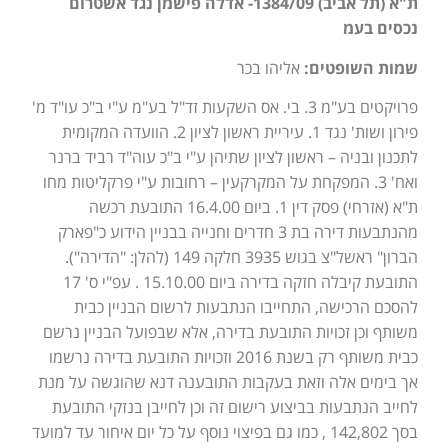
ת"א (תל אביב) 1384/09- אדלה פישמן נגד אשטרום
נכסים בעמ
שמות השופטים:
אליהו בכר
פרויקטים בע"מ 3. בי. אס השקעות זד"ל בע"מ ע"י ב"כ עו"ד מ'
פירון ושות' נגד 1. עיריית ראשון לציון 2. הוועדה המקומית
לתכנון ובניה – ראשון לציון שתיהן ע"י ב"כ עוה"ד רביד ברנר
ואח' 3. המפקחת על המקרקעין – רחובות ע"י פרקליטות מחו
ת"א (אזרחי) פסק דין 1. ביום 16.4.00 התובעת רכשה
מהנתבעות דירה בת 3 חדרים וחנייה בבניין הידוע כ"פארק
הברון" ראשל"צ בגוש 3935 חלקה 149 (להלן: "הדירה").
התובעת קיבלה חזקה בדירה ביום 15.10.00 . עפ"י ס' 17
להסכם הרכישה, התחייבו הנתבעות לרשום הבניין כבית
משותף וכן זכויות התובעת בדירה, אלא שבפועל הבניין נרשם
כבית משותף רק בשנת 2016 וזכויות התובעת בדירה נרשמו
אך בימים אלה וזאת בעקבות התובענה דנא שהוגשה על מנת
לחייב הנתבעות בביצוע רישום זה וכן לחייבן בנזקי התובעת
בסך 142,802 , כמו גם בפיצוי נוסף על כל יום איחור עד למועד