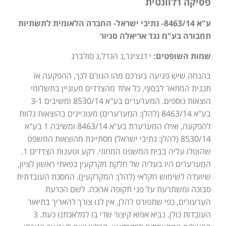
פסיקה רלוונטית
ע"א 8463/14- נתיבי ישראל- החברה הלאומית לתשתיות
תחבורה בע"מ נגד אריאלה סניור
שמות השופטים:
י דנציגר,נ הנדל,נ סולברג
בהנחה שיש פגיעה בערכם מהו הגורם לכך, ההפקעה או
תכנית המתאר לבסוף, כל אחד מהצדדים מעוניין בתשלומי
הוצאות נוספים. המערערים בע"א 8530/14 ומשיבים 3-1
בע"א 8463/14 (להלן: המערערים) מעוניינים בהוצאות נלוות
להפקעה, ואילו המערערת בע"א 8463/14 ומשיבה 1 בע"א
8530/14 (להלן: נתיבי ישראל) מסתייגת מהוצאות המשפט
שהוטלו עליה בבית המשפט המחוזי. רקע וטענות הצדדים 1.
המערערים היו בעליה של חלקת מקרקעין בפאתי ראשון לציון,
שיועדה לשימוש חקלאי (להלן: המקרקעין). המסכת העובדתית
סבוכה ומשתרעת על פני תקופה ארוכה. לשם הכרעת
הערעורים, כפי שתפורט להלן, אין לנו צורך להאריך בתיאור
העובדות כולן. נביא אפוא קיצור שדי בו למלאכתנו כעת. 3