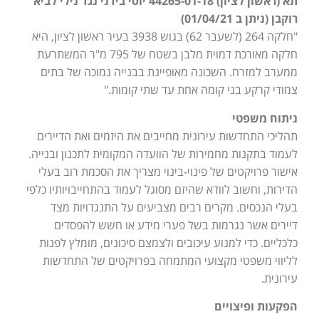
תא (ראשון לציון) 44265-01-18 יוסי בידני נגד נילי לביא
רוקבן (ניתן ב 01/04/21)
"חלקה 264 (לשעבר 62) בגוש 3938 בעיר ראשון לציון, היא
חלקה מאורכת דמוית מלבן בשטח של 795 מ"ר המשתרעת
ממערב למזרח. השכונה מאופיינת בבנייה נמוכה של בתים
צמודי קרקע בני קומה אחת עד שתי קומות."
ניתוח משפטי
תהליכי התחדשות עירונית מחייבים את היזמים ואת הדיירים
לעמוד בתקנות מחמירות של הוועדה המקומית לתכנון ובנייה.
אישור פרויקטים של פינוי-בינוי מצריך את הסכמת רוב בעלי
הדירות, וחשוב לוודא שהיזם מסוגל לעמוד בהתחייבויותיו כלפי
בעלי הנכסים. מקרים רבים מצביעים על התנגדויות מצד
דיירים אשר נגרמות בשל פערי מידע או חשש להפסדים
כלכליים. כדי למנוע עיכובים ולצמצם סיכונים, מומלץ לפנות
לליווי משפטי מקצועי המתמחה בפרויקטים של התחדשות
עירונית.
הפקעות ופיצויים