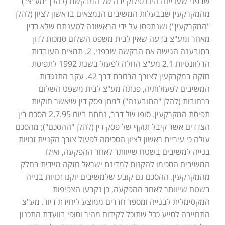
שבפני שעניינה הינו סילוק ידה של המבקשת (להלן "מע"צ")
מהמקרקעין שבבעלות המשיבים הנמצאים בראשון לציון (להלן
"המקרקעין") ושנתפסו על ידי הראשונה לטענתם שלא כדין
מאחר ומע"צ בדעה שאין לבית משפט השלום סמכות לדון
בתובענה הגישה את הבקשה שבפני. 2. תמצית העובדות
הרלוונטיות 2.1 מע"צ החלה לפעול בשנת 1992 לתפיסת
חזקה במקרקעין לצורך הרחבת דרך 42. עקב התנגדות
המשיבים לפעולותיה, פנתה מע"צ לבית משפט השלום
ברחובות (להלן "התובענה") למתן פסק דין שיאשר חוקיות
תפיסת המקרקעין. סופו של דבר, נחתם ביום 2.7.95 הסכם בין
הצדדים אשר קיבל תוקף של פסק דין (להלן "ההסכם"); מהסכם
עולה כי עיריית ראשון לציון הסכימה לפעול צורך הקניית זכויות
בנייה למשיבים בשטח שייוותר לאחר ההפקעה, ואילו
המשיבים הסכימו להקנות למדינת ישראל חזקה מיידית בחלק
מהמקרקעין. ההסכם גם קובע שלמשיבים יוקנו זכויות בנייה
בשטח שייוותר לאחר ההפקעה, כן נקבעו הצפיפות
המקסימלית לבנייה ומספר חדרים ממוצע ליחידת דיור. מע"צ
התחייבה לסייע ככל שתוכל לקידום מהיר וסופי בוועדת התכנון