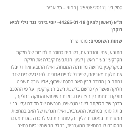
פסק דין |25/06/2017 |מחוזי – תל אביב
ת"א (ראשון לציון) 44265-01-18- יוסי בידני נגד נילי לביא
רוקבן
שמות השופטים:
מוטי פירר
התובע, אחיו והנתבעת, רשומים כחוכרים לדורות של חלקת
מקרקעין בעיר ראשון לציון. הנתבעת קיבלה את חלקה
במקרקעין בירושה מדודתה המנוחה, ואילו התובע ואחיו קיבלו
את חלקם מאביהם, שייבדל לחיים ארוכים. לפני כעשרים שנה
נחתם בין הדודה לבין האב הסכם שיתוף, אליו צורף תשריט
חלוקה ואשר אף נרשם בלשכת רשם המקרקעין. על פי ההסכם
חולקו ונתחמו בין הצדדים גבולות השימוש והחזקה בחלקה,
בדרך של חלוקתה לשני מגרשים. מגרשה של הדודה עליו בנוי
ביתה סומן במחצית המערבית, ואילו מגרשו של האב במחצית
המזרחית. במסגרת הליך זה, עותר התובע להכרה בזכות מעבר
המסורה לו במחצית המערבית, בחלק המשמש כיום כחצר