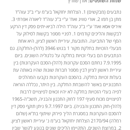
שמות השופטים:
אורן שוורץ
נתבעים (מבקשים) 1. הצלחת יחזקאל בע"מ ע"י ב"כ עוה"ד
מתן בן חמו 2. אורי טוויג ואח' ע"י ב"כ עוה"ד ליאורה אפרתי 3.
איריס אסא ואח' ע"י ב"כ עוה"ד הילה לביא-יתים פסק דין הרקע
לבקשות והליכים קודמים 1. לפניי מספר בקשות לסילוק על
הסף של התביעה. התובעת, עיריית ראשון לציון, היא אחת
מבעלי הזכויות בחלקת מקור 1 בגוש 3946 (להלן-החלקה). גם
הנתבעים הם בעלי זכויות בחלקה על גלגוליה השונים. ביום
7.9.1995 נחתם הסכם עקרונות (להלן-הסכם העקרונות) בין
עיריית ראשון לציון לבין מספר חברות שונות שהיו באותה עת
בעלות זכויות בחלקה. בהסכם העקרונות נקבעו המהלכים
התכנוניים באשר להשבחת החלקה. בין היתר, נכללה הוראה
לפיה בעלי הזכויות בחלקה לא יהיו זכאים לפיצויים לרבות
לפיצויים מכוח סעיף 197 לחוק התכנון והבניה, תשכ"ה-1965
(להלן-חוק התכנון והבניה). ביום 9.7.1997 ניתן תוקף פסק דין
להסכם העקרונות במסגרת הליך פירוק שיתוף בת"א (שלום
רמלה) 2170/94 הצלחת יחזקאל בע"מ נ' עיריית ראשון לציון.
2. במרוצת השנים, התקיימו הליכים שונים בנוגע לקשר שבין