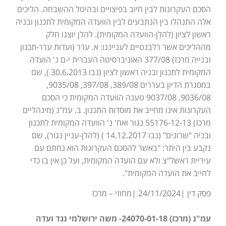
הסכם העקרונות לבין חיוב בפיצויים ובהיטל ההשבחה. הליכים
אלה התנהלו בין הנתבעים לבין הוועדה המקומית לתכנון ובניה
ראשון לציון (להלן-הוועדה המקומית). להלן יוצגו חלק
מההליכים אשר רלבנטיים לענייננו: א. ערר (ועדות ערר-תכנון
ובנייה מרכז) 377/08 האוניברסיטה העברית י-ם נ' הועדה
המקומית לתכנון ובניה ראשון לציון (נבו 30.6.2013 ), שם
במסגרת הדיון בעררים 389/08, 397/08, 9035/08,
9036/08, 9037/08 טענה הוועדה המקומית כי הסכם
העקרונות אינו מחייב את מוסדות התכנון. ב. עמ"נ (מינהליים
מרכז) 55176-12-13 נגור ואח' נ' הוועדה המקומית לתכנון
ובניה "שרונים" (נבו 14.12.2017 ) (להלן-עניין נגור), שם
נקבע בין היתר: "באשר להסכם העקרונות הוא נחתם עם
עיריית ראשל"צ ולא עם הועדה המקומית, ועל כן אין בו כדי
לחייב את הועדה המקומית".
פסק דין |24/11/2024 |מחוזי – מרכז
עמ"נ (מרכז) 24070-01-18- משה ירושלמי נגד ועדה