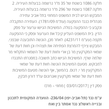
חלקה 1086 בשטח של 35 מ"ר נרשמה בבעלות העיריה. 2
חלקה 1087 בשטח של 296 מ"ר נרשמה בבעלות העיריה.
המבקש הגיש לבית המשפט המחוזי בתל-אביב עתירה
מנהלית כנגד ההפקעה (עת"מ 1781/09). העתירה התקבלה
ונקבע כי ההפקעה בטלה. המשיבות הגישו ערעור על פסק
הדין. בית המשפט העליון קיבל את הערעור ופסק כי ההפקעה
תקפה (עע"מ 4231/11). לאחר מכן, הוגשה התובענה שבפני.
המבקש צירף להמרצת הפתיחה את תצהירו וכן חוות דעת של
שמאי המקרקעין מר בן ארי וחוות דעת של השמאי החקלאי מר
שלמה שרף. המשיבות הגישו כתב תשובה במסגרתו התנגדו
למבוקש. מטעם המשיבות הוגשה חוות דעת של שמאי
המקרקעין מר י. דנוס. בהמשך, אף הוגשה מטעם המשיבות
חוות דעת של שמאי מקרקעין ואגרונום עו"ד דורון חבקין.
פסק דין |03/01/2017 |מחוזי – מרכז
ע"מ נגד (תל-אביב-יפו) 236/04- הוועדה המקומית לתכנון
ובנייה ראשלצ נגד אסתר בין ואח