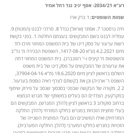
רע"א 2034/21- אסף יניב נגד רחל אמיר
שמות השופטים:
ד ברק ארז
חיה גרסטנר 7. אסתר (אראל) גנדל 8. מרדכי לבנט (המנוח) 9.
עמליה לבנט בשם המבקשים: בעצמם החלטה 1. בפני בקשת
רשות ערעור על פסק דינו של בית המשפט המחוזי מרכז-לוד
מיום 4.2.2021 (ע"א 1417-08-20, השופטת הבכירה מ' נד"ב
והשופטות ח' קיציס ו-י' רוטנברג). בית המשפט המחוזי דחה
את ערעורם של המבקשים על פסק דינו של בית משפט
השלום בראשון לציון מיום 18.6.2020 (ת"א 37904-04-16,
השופט ר' ארניה) וכן את בקשתם לצרף ראיה נוספת בערעור.
2 2. מקורה של הבקשה שבפני בסכסוך שנסב על פירוק שיתוף
במקרקעין. הצדדים הם בעלים במשותף של מגרש הנמצא
ברחוב סוקולוב 3 בראשון לציון (להלן: המגרש). המבקשים הם
בעלי מחצית הזכויות במגרש בחלקו המזרחי (להלן: החלקה
המזרחית) ואילו המשיבים הם בעלי המחצית השנייה של
הזכויות במגרש בחלקו המערבי (להלן: החלקה המערבית).
בחלקה המזרחית בנויים שני מבני מגורים המשמשים למגורי