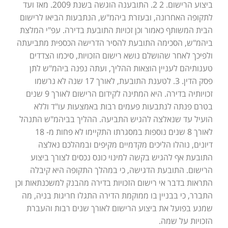
ביצוע הרישום. 2 2. התובענה הוגשה בשנת 2009. מאז ועד
לתקופה האחרונה, ובעזרת ביהמ"ש, הנתבעות הביאו לרישום
הבית המשותף כאמור וכן זכויות התובעת בדירה. עפ"י המלצת
ביהמ"ש, הסכימה התובעת להסיר הדרישה הכספית מתביעתה
ולפיכך לאחר שהושלם נושא רישום הזכויות, סיכמו הצדדים
טענותיהם לעניין הוצאות ההליך, ועתה נפנה ביהמ"ש לתן
פסק הדין. 3. לטענת התובעת, לאורך 17 שנה לא נרשמו
זכויותיה בדירה. היא המתינה לקידום הרישום לאורך 9 שנים
בטרם פנתה לנתבעות פעמים רבות באמצעות עו"ד וללא
הועיל עד שנאלצה להגיש התביעה. ההליך בביהמ"ש התנהל
לאורך 8 שנים נוספות במסגרתו התקיימו לא פחות מ- 18
דיונים, נוהלו הליכים מקדמיים מקיפים ובמהלכם נאלצה
התובעת אף להגיש בקשה למינוי כונס נכסים לצורך ביצוע
הרישום. התובעת הדגישה, כי במהלך התקופה היא קיבלה
התראות בדבר אי רישום הזכויות בדירה מהבנק למשכנתאות וכן
התברר, כי בבניין בו ממוקמת הדירה התגלו חריגות בניה, מה
שמנע בפועל את ביצוע הרישום לאורך שנים רבות והעברת
הזכויות על שמה.