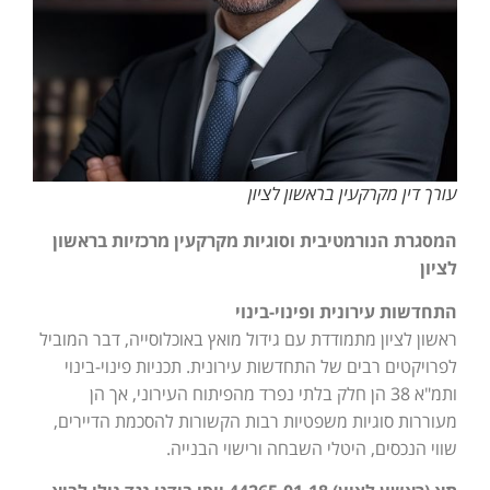
עורך דין מקרקעין בראשון לציון
המסגרת הנורמטיבית וסוגיות מקרקעין מרכזיות בראשון
לציון
התחדשות עירונית ופינוי-בינוי
ראשון לציון מתמודדת עם גידול מואץ באוכלוסייה, דבר המוביל
לפרויקטים רבים של התחדשות עירונית. תכניות פינוי-בינוי
ותמ"א 38 הן חלק בלתי נפרד מהפיתוח העירוני, אך הן
מעוררות סוגיות משפטיות רבות הקשורות להסכמת הדיירים,
שווי הנכסים, היטלי השבחה ורישוי הבנייה.