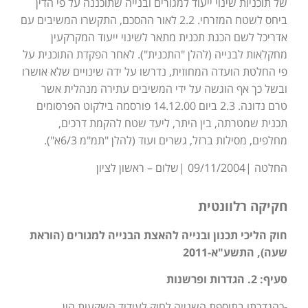
של תוכניות שינוי ייעוד למגורים ובנייה שתוכננה על פי הדין
ביחס לשטח המזרחי. 2.2 לאור ההסכם, התקשרו המשיבים עם
אדריכל לשם הכנת תכנית מתאר לשינוי ייעוד המקרקעין
מחקלאות לבנייה (להלן "התכנית"). לאחר הפקדת התוכנית על
פי החלטת הועדה המחוזית, נדרשו על ידה שינויים שלא אושרו
ובשל כך אף הוגשה על ידי המשיבים עתירה מנהלית אשר
טרם נדונה. 2.3 ביום 14.12.00 פורסמה בילקוט הפרסומים
תכנית שמטרתה, בין היתר, ליעד שטח להקמת דרכים,
מחלפים, מסילות ברזל, גשרים ועוד (להלן "תמ"מ 6/3א").
החלטה |09/11/2004 |שלום – ראשון לציון
חקיקה רלוונטית
חוק הליכי תכנון ובנייה להאצת הבנייה למגורים (הוראת
שעה), התשע"א-2011
סעיף: 2. הגדרות ופרשנות
-כהגדרתו בתוספת השנייה לחוק לעידוד השקעות הון,