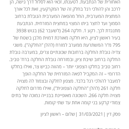
האחורית של הנתבעת. לטענתו, זכאי הוא לסלול דרך גישה, הן
לרכב והן להולכי רגל בחלק זה של המקרקעין, זאת לכל אורך
המחצית המערבית, החל מהפאה המערבית הגובלת ברחוב
הסמוך ועד לחצר ביתו המצוי במחצית המזרחית. הנתבעת
מתנגדת לכך. רקע 1. חלקה 264 (לשעבר 62) בגוש 3938
בעיר ראשון לציון, היא חלקה מאורכת דמוית מלבן בשטח של
795 מ"ר המשתרעת ממערב למזרח (להלן "החלקה"). משני
צדיה גובלת החלקה ברחובות שכונתיים צרים, במערבה גובלת
החלקה ברחוב שיבת ציון, ובמזרחה גובלת החלקה ברח' טביב.
רחוב טביב בחלקו הצפוני יותר – מהווה כביש צר, ואילו בחלקו
הדרומי – זה המקביל לפאה המזרחית של החלקה הופך
למעבר להולכי רגל בלבד. מצפון לחלקה ובצמוד לה מצויה
חלקה 261 (להלן "החלקה הצפונית"), ואילו מדרום לחלקה
מצויה חלקה 266. השכונה מאופיינת בבנייה נמוכה של בתים
צמודי קרקע בני קומה אחת עד שתי קומות.
פסק דין |31/03/2021 |שלום – ראשון לציון