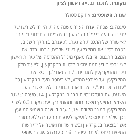
מקומית לתכנון ובנייה ראשון לציון
שמות השופטים:
אחיקם סטולר
טענה ב: שגתה ועדת הערר משגה מהותי היורד לשורשו של
עניין בקובעה כי על המקרקעין רבצה "עננה תכנונית" עובר
לאישורה של התכנית הפוגעת. לטענתם במהלך השנים,
בטרם רכשו את המקרקעין בשני שלבים, טרחו ובדקו את
המצב התכנוני וקיבלו מאגף מינהל ההנדסה של עיריית ראשון
לציון דפי מידע המתייחסים לזכויות במקרקעין, ולייעוד חלק
ניכר מהמקרקעין למגורים ב'. בהתאם לכך רכשו את
המקרקעין. על פי דפי המידע, לא ריחפה מעל המקרקעין כל
"עננה תכנונית", כי אם ודאות תכנונית מלאה שגדלה עם
השנים, עת הוגדלו זכויות הבניה במקרקעין. 14. טענה ג: שגה
השמאי המייעץ משגה חמור ומהותי בקביעת מקדם 0.3 לשווי
המקרקעין במצב הקודם. 15. טענה ד: שגה השמאי המייעץ
בכך שלא התייחס כלל ועיקר לעסקת ההעברה ללא תמורה
אשר בוצעה במקרקעין ובשווי שדווח ואושר על ידי רשות
המיסים ביחס לאותה עיסקה. 16. טענה ה: שגה השמאי