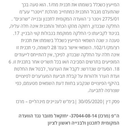
המייעץ כשכלל בשומתו את תכנית מח/1. הוא טעה בכך
שהתעלם מגבול התכנית כמתחייב מהלכת "ויטנר" עע"מ
2775/01 ויטנר נ' הוועדה המקומית לתכנון ובנייה "שרונים" .
החלקה שבנדון, רחוקה מהקו הכחול והתכנית אינה חלה עליה,
בניגוד לקביעתו כי החלקה ממוקמת בגבולות קווי הבניין. 17.
טענה ו: שגה השמאי המייעץ כשכלל בשומתו את תכנית
רצ/מק/102/1. השמאי אישר בעמ' 28 לשומה, כי תכנית זו
אינה חלה על החלקה שבנדון. לפיכך, אין להתייחס לייעודים
המופיעים בתרשים הסביבה ו/או בכל תשריט אחר בתכנית זו. 6
18. הסעדים שנדרשו: לקבל את הערעור, לבטל את החלטת
ועדת הערר ולהורות על קבלת תביעת המערערים לפיצויים
בהיקף הפיצויים שנקבע בחוות דעת השמאים מטעמם, כפי
שצורפה לתביעה.
פסק דין |30/05/2020 |בימ"ש לעניינים מינהליים – מרכז
ה"פ (מרכז) 37044-08-14- יחזקאל מזובר נגד הוועדה
המקומית לתכנון ולבנייה ראשון לציון