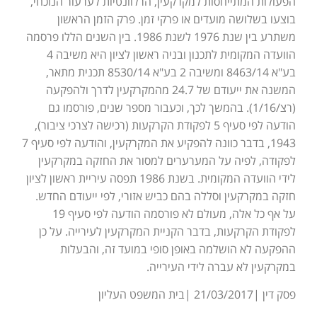
הפעולות המתייחסות למקרקעין, הרלוונטיות לערעור הנוכחי,
בוצעו בשלושה מועדים או פרקי זמן. פרק הזמן הראשון
משתרע בין שנת 1976 לשנת 1986. בין השנים הללו פרסמה
הוועדה המקומית לתכנון ובניה ראשון לציון היא משיבה 4
בע"א 8463/14 ומשיבה 2 בע"א 8530/14 תכנית מתאר,
המשנה את ייעודם של 24.7 מהמקרקעין לדרך ולהפקעה
(רצ/1/16). בהמשך לכך, וכעבור מספר שנים, פורסמו גם
הודעה לפי סעיף 5 לפקודת הקרקעות (רכישה לצרכי ציבור),
1943, בדבר כוונה להפקיע את המקרקעין, והודעה לפי סעיף 7
לפקודה, לפיה על המערערים למסור את החזקה במקרקעין
לידי הוועדה המקומית. בשנת 1986 תפסה עיריית ראשון לציון
חזקה במקרקעין וסללה בהם כביש אזורי, לפי ייעודם החדש.
על אף כל אלה, מעולם לא פורסמה הודעה לפי סעיף 19
לפקודת הקרקעות, בדבר הקניית המקרקעין לעירייה. על כן
ההפקעה לא הושלמה באופן סופי במועד זה, והבעלות
במקרקעין לא עברה לידי העירייה.
פסק דין |21/03/2017 |בית המשפט העליון