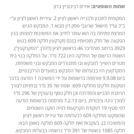
שמות השופטים:
איריס רבינוביץ ברון
המקומית לתכנון ולבנייה ראשון לציון 2. עיריית ראשון לציון ע"י
ב"כ עו"ד מישאל שרעבי פסק דין מבוא 1. המבקש הגיש
המרצת פתיחה בה הוא עותר לחייב את המשיבות לפצותו בגין
הפקעה של חלק מזכויותיו בנכס מקרקעין חלקה 609 בגוש
3929 ברחוב מוהליבר 46 בראשון לציון (להלן: "המקרקעין").
השטח הרשום של החלקה הינו 722 מ"ר. על החלקה בנוי בית
מגורים השייך למבקש ובו מתגוררים המבקש ובני משפחתו.
המקרקעין היו בבעלותו של המבקש במועדים הרלבנטיים.
ביום 9.9.08 פורסמה ברשומות על ידי המשיבה 1 הודעה בדבר
הפקעת חלקים מחלקה 609: שטח של 35 מ"ר (בחזית) לצורך
הרחבת הכביש והמדרכה וכן חלק נוסף (בעורף) של 296 מ"ר
לצורך גינה ציבורית. ביום 7.2.13 פורסמה ברשומות הודעה
לפי סעיף 19 לפקודת הקרקעות לפיה הוקנו השטחים
שהופקעו מחלקה 609 לבעלותה של עירית ראשון לציון
(המשיבה 2). בעקבות זאת חלקה 609 חולקה באופן הבא:
חלקה 1085 בשטח של 391 מ"ר נרשמה בבעלות המבקש.