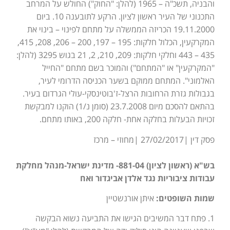
והבניה, תשכ"ה – 1965 (להלן: "החוק") החולש על המרחב
התכנוני של העיר ראשון לציון. הרקע לתובענה 10. ביום
19.11.2000 הכריזה הממשלה על מתחם לפינוי – בינוי את
המקרקעין, הכלול חלקות: 195 – 197, 200 – 206, 208, 415,
435 – 443 וחלקי חלקות: 209, 210, 2, 21 בגוש 3295 (להלן:
"המקרקעין" או "המתחם") והמוכר בשם מתחם "החייל
האלמוני". המתחם ממוקם בשער הכניסה הדרומי לעיר,
בגבולות גזרת הרחובות הרצל-ז'בוטינסקי-עולי הגרדום בעיר.
בהתאם להסכם מיום 23.7.2008 (סומן נ/1) הוקנו למבקשת
זכויות הבעלות בחלקה אחת- חלקה 200, באותו מתחם.
פסק דין |27/02/2017 |מחוזי – מרכז
בש"א (ראשון לציון) 881-04- מדינת ישראל-מנהל מחלקת
עבודות ציבוריות נגד אלדן אביגדור ואח
שמות השופטים:
איתן אורנשטיין
1. פתח דבר המשיבים הגישו את התביעה נשוא הבקשה