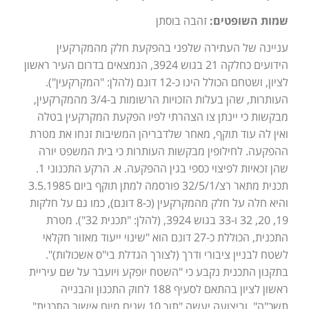
שמות השופטים:
זהבה בוסתן
עניינה של העתירה שלפני בהפקעת חלק מהמקרקעין
הידועים כחלקה 21 בגוש 3924, הנמצאים בדרום העיר ראשון
לציון, ושטחם הכולל הינו כ-12 דונם (להלן: "המקרקעין").
העותרות, שהן בעלות הזכויות הרשומות ב-3/4 מהמקרקעין,
מבקשות כי יינתן צו הצהרתי לפיו הפקעת המקרקעין בטלה
ואין לה עוד תוקף, מאחר שלדבריהן המשיבות זנחו את מטרת
ההפקעה. לחילופין מבקשות העותרות כי בית המשפט יורה
שהן זכאיות לפיצוי כספי בגין ההפקעה. א. הרקע התכנוני 1.
תכנית מתאר רצ/32/5/1 פורסמה למתן תוקף ביום 3.5.1985
והיא חלה על חלק מהמקרקעין (כ-8 דונם), כמו גם על חלקות
19, 20, 32 ו-33 בגוש 3924, (להלן: "תכנית 32"). מטרת
התכנית, הכוללת כ-27 דונם הוא "שינוי ייעוד מאזור חקלאי
לשטח לבניין ציבורי ודרך (לצורך הגדלת בי"ס אשכולות)".
בתקנון התכנית נקבע כי "השטח יופקע ויועבר על שם עיריית
ראשון לציון בהתאם לסעיף 188 לחוק התכנון והבנייה
תשכ"ה", וביצועה יעשה "תוך 10 שנים מיום אישור התכנית".