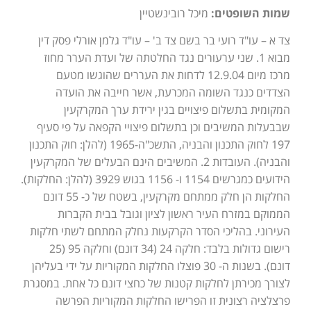
שמות השופטים:
מיכל רובינשטיין
צד א – עו"ד רועי בר בשם צד ב' – עו"ד גלמן אורלי פסק דין
מבוא 1. שני ערעורים נגד החלטתה של ועדת הערר מחוז
מרכז מיום 12.9.04 לדחות את העררים שהוגשו מטעם
הצדדים כנגד השומה המכרעת, אשר חייבה את הועדה
המקומית בתשלום פיצויים בגין ירידת ערך המקרקעין
שבבעלות המשיבים וכן בתשלום פיצויי הקפאה על פי סעיף
197 לחוק התכנון והבניה, התשכ"ה-1965 (להלן: חוק התכנון
והבניה). העובדות 2. המשיבים הינם הבעלים של המקרקעין
הידועים כמגרשים 1154 ו- 1156 בגוש 3929 (להלן: החלקות).
החלקות הן חלק ממתחם מקרקעין, בשטח של כ- 55 דונם
הממוקם במזרח העיר ראשון לציון וגובל בבית הקברות
העירוני. בהליכי הסדר הקרקעות נחלק המתחם לשתי חלקות
רישום גדולות בלבד: חלקה 24 (34 דונם) וחלקה 95 (25
דונם). בשנות ה- 30 פוצלו החלקות המקוריות על ידי בעליהן
לצורך מכירתן לחלקות קטנות של כחצי דונם כל אחת. במסגרת
פרצלציה רצונית זו הפרישו החלקות המקוריות הפרשה