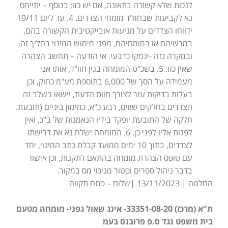
לנכות שלא קשורה בתאונה, אם יש כזו; בנוסף – יתייחס
נא לקביעות שבחוו"ד מומחי הצדדים. 4. עד ליום 19/11
ידווחו הצדדים על מניעות אובייקטיבית הקשורה בהם,
במרשיהם או במומחיהם, מפני מימוש המינוי בהליך זה,
ובמקרה כזה -ינמקו כדבעי. אי הודעה – תחשב הצהרה
שאין כזו. 5. בשכ"ט המומחה בגין חוו"ד, אותו אני
מעמידה על הסך של 6,000 בתוספת מע"מ כחוק, וכן
בעלות בדיקות עזר לצורך חוות הדעת, יישאו בשלב זה
הצדדים בחלקים שווים, רבע כ"א, כמימון ביניים (תובעת.
חלקה של התובעת יופקד בידיו הנאמנות של ב"כ, ואין
לפנות אליו לפני כן. 6. המומחה ישלח נא את דרישתו
לצדדים, בתוך 10 ימים ממועד קבלת כתב המינוי, יחד
עם טופס הצהרת מומחה בהתאם לתקנות, וכן אישור
בדבר ניהול ספרים ופטור מניכוי מס במקור.
החלטה | 13/11/2023 |שלום – פתח תקווה
ת"א (מרכז) 33351-08-20- אינג שאול גפני- מומחה מטעם
בית משפט נגד ס.פ פרובנס בעמ