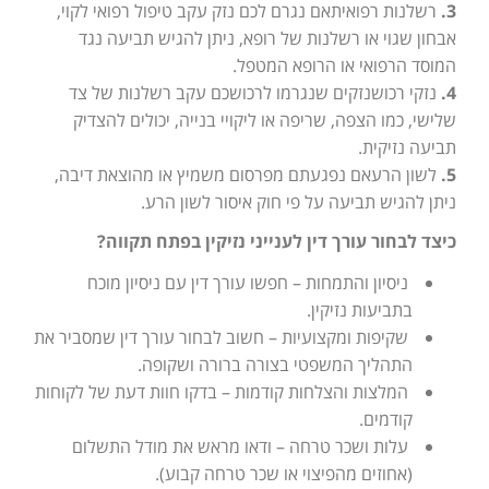
3.
רשלנות רפואיתאם נגרם לכם נזק עקב טיפול רפואי לקוי,
אבחון שגוי או רשלנות של רופא, ניתן להגיש תביעה נגד
המוסד הרפואי או הרופא המטפל.
4.
נזקי רכושנזקים שנגרמו לרכושכם עקב רשלנות של צד
שלישי, כמו הצפה, שריפה או ליקויי בנייה, יכולים להצדיק
תביעה נזיקית.
5.
לשון הרעאם נפגעתם מפרסום משמיץ או מהוצאת דיבה,
ניתן להגיש תביעה על פי חוק איסור לשון הרע.
כיצד לבחור עורך דין לענייני נזיקין בפתח תקווה?
ניסיון והתמחות – חפשו עורך דין עם ניסיון מוכח
בתביעות נזיקין.
שקיפות ומקצועיות – חשוב לבחור עורך דין שמסביר את
התהליך המשפטי בצורה ברורה ושקופה.
המלצות והצלחות קודמות – בדקו חוות דעת של לקוחות
קודמים.
עלות ושכר טרחה – ודאו מראש את מודל התשלום
(אחוזים מהפיצוי או שכר טרחה קבוע).