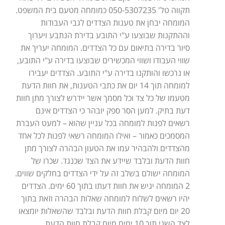
תקווה טל' 050-5307235 כמומחה מטעם בית המשפט.
המומחה יבחן את טענות הצדדים לגבי העבודות
וההתקנות שבוצעו ע"י התובע בדירת הנתבע ויערוך
סיור בדירה בתיאום עם כל הצדדים. המומחה יעריך את
שווי העבודו ושווי המכשירים שבוצעו בדירה ע"י התובע,
או נרכשו והותקנו בדירה ע"י התובע. הצדדים יעבירו
למומחה תוך 14 יום את כתבי הטענות, את חוות הדעת
מטעמו של כל צד וכל מסמך אשר יידרש לצורך מתן חוות
דעת בתיק. למען הסר ספק יובהר כי הצדדים אינם
רשאים לפנות למומחה בכל עניין שהוא – למעט העברת
המסמכים כאמור – ואילו המומחה רשאי לפנות לכל אחד
מהצדדים ולהבהיר עמו את הטעון הבהרה לצורך מתן
חוות הדעת ובלבד שיידע את הצד שכנגד. שכרו של
המומחה ישולם בשלב זה על ידי הצדדים בחלקים שווים.
2 המומחה יגיש את חוות דעתו בתוך 60 ימים. הצדדים
יהיו רשאים לשלוח למומחה שאלות הבהרה וזאת בתוך
20 יום מיום קבלת חוות הדעת ובלבד שהשאלות יומצאו
לצד השני תוך 10 ימים מיום קבלת חוות הדעת.