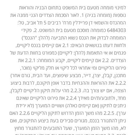
למינוי מומחה מטעם בית המשפט בתחום הבניה והוראות
נוספות (מומחה בניה) 1. לאור הסכמת הצדדים הנני ממנה את
המהנדס והשמאי דן פריידלין מרח' רביבים 5 תל אביב, טל:
6484303 כמומחה מוסכם מטעם בית המשפט. 2. פקידי
המומחה לבדוק את הנכס נשוא התביעה (להלן: "הנכס")
ולחוות דעתו בנושאים הבאים: 2.1 אם קיימים בנכס ליקויים,
פגמים או אי התאמות (להלן: ליקויים) כמפורט בחוות הדעת של
הצדדים. 2.2 אם קיימים ליקויים, יקבע המומחה: 2.2.1 את
פירוט הליקויים ומי אחראי לכל ליקוי או חלק מליקוי (מוכר,
מתכנן, קבלן, יצרן, דייר, מבצע שיפוצים, ועד הבית, גורם אחר)
2.2.2 את ההוראות וההנחיות בדבר אופן תיקונם, לרבות ביצוע
הצפה, אם יש צורך בה. 2.2.3 מהי עלות תיקון הליקויים לקבלן,
מחד, ולתובע/ת/ים מאידך 2.2.4 את פירוט הליקויים שאינם
ניתנים לתיקון (אם קיימים כאלה) ושוויים המוערך (לא ירידת
ערך). 2.2.5 מהו משך הזמן הדרוש לתיקון הליקויים 2.2.6 האם
ניתן להתגורר בנכס, מגורים סבירים בעת ביצוע התיקונים, ואם
לא, מהו משך הזמן המוערך, שעל התובע/ים להתגורר מחוץ