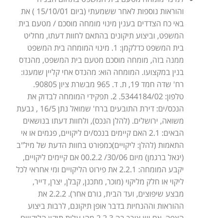
והוראות נוספות לאחר ששמעתי (ביום 15/10/01 ) את
באי כח הצדדים בענין מינוי מומחה מוסכם / מטעם בית
המשפט, וביצוע תיקונים בהתאם לחוות דעתו, מחליט
בית המשפט כדלקמן: 1. מינוי המומחה בית המשפט
ממנה בזה, מומחה מוסכם מטעם בית המשפט, מהנדס
בנין במקצועו. המומחה הוא: מהנדס אחי קליין שמענו:
רח' שדה חמד 19, ת. ד. 965 מבשרת ציון 90805.
טלפון: 5344184/02. 2. תפקידי המומחה לבדוק את
הנכס/ים: דירת התובעים ברח' שמואל נתן 16/5 , גבעת
משואה, ירושלים. (להלן הנכס), ולחוות דעתו בנושאים
הבאים: 2.1 האם קיימים בנכס/ים ליקויים, פגמים או אי
התאמות (להלן: ליקויים)כמפורט בחוות הדעת של מיל"ב
(יגאל ברגמן) מיום 30/06/ 00.2.2 אם קיימים ליקויים,
יקבע המומחה: 2.2.1 את פירוט הליקויים ומי אחראי לכל
ליקוי או חלק מליקוי (מוכר, מתכנן, קבלן, יצרן, דייר,
מבצע שיפוצים, ועד הבית, גורם אחר). 2.2.2 את
ההוראות וההנחיות בדבר אופן תיקונם, לרבות ביצוע
הצפה, אם יש צורך בה 2.2.3 מהי עלות תיקון הליקויים