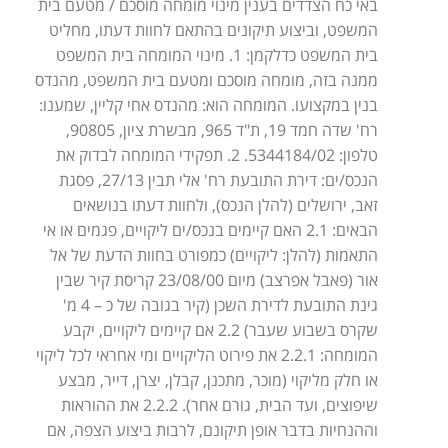
באי כח הצדדים בענין מינוי מומחה מוסכם / מטעם בית
המשפט, וביצוע תיקונים בהתאם לחוות דעתו, מחליט
בית המשפט כדלקמן: 1. מינוי המומחה בית המשפט
ממנה בזה, מומחה מוסכם ומטעם בית המשפט, מהנדס
בנין במקצועו. המומחה הוא: מהנדס אחי קליין, שמענו:
רח' שדה חמד 19, ת"ד 965, מבשרת ציון, 90805,
טלפון: 5344184/02. 2. תפקידי המומחה לבדוק את
הנכס/ים: דירת התובעת רח' אלי תבין 27/13, פסגת
זאב, ירושלים (להלן הנכס), ולחוות דעתו בנושאים
הבאים: 2.1 האם קיימים בנכס/ים ליקויים, פגמים או אי
התאמות (להלן: ליקויים) כמפורט בחוות הדעת של אל
אור (פאבל אפרצב) מיום 23/08/00 קריסת קיר שבין
גינת התובעת לדירת השכן (קיר בגובה של כ – 4 מ'
שקרס בשבוע שעבר) 2.2 אם קיימים ליקויים, יקבע
המומחה: 2.2.1 את פירוט הליקויים ומי אחראי לכל ליקוי
או חלק מליקוי (מוכר, מתכנן, קבלן, יצרן, דייר, מבצע
שיפוצים, ועד הבית, גורם אחר). 2.2.2 את ההוראות
וההנחיות בדבר אופן תיקונם, לרבות ביצוע הצפה, אם