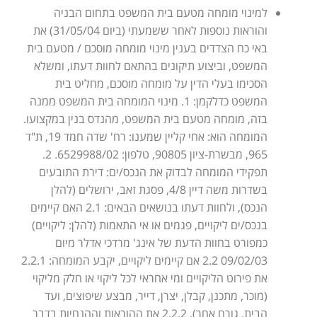
למינוי מומחה מטעם בית המשפט בתחום הבניה
והוראות נוספות לאחר ששמעתי (ביום 31/05/04) את
באי כח הצדדים בענין מינוי מומחה מוסכם / מטעם בית
המשפט, וביצוע תיקונים בהתאם לחוות דעתו, ומשלא
הסכימו בעלי הדין על מומחה מוסכם, מחליט בית
המשפט כדלקמן: 1. מינוי המומחה בית המשפט ממנה
בזה, מומחה מטעם בית המשפט, מהנדס בנין במקצועו.
המומחה הוא: אחי קליין שמענו: רח' שדה חמד 19, ת"ד
965, מבשרת-ציון 90805, טלפון: 6529988/02. 2.
תפקידי המומחה לבדוק את הנכס/ים: דירת התובעים
בשדרות משה דיין 4/8, פסגת זאב, ירושלים (להלן
הנכס), ולחוות דעתו בנושאים הבאים: 2.1 האם קיימים
בנכס/ים ליקויים, פגמים או אי התאמות (להלן: ליקויים)
כמפורט בחוות הדעת של אינג' מרדכי אדלר מיום
09/02/03 2.2 אם קיימים ליקויים, יקבע המומחה: 2.2.1
את פירוט הליקויים ומי אחראי לכל ליקוי או חלק מליקוי
(מוכר, מתכנן, קבלן, יצרן, דייר, מבצע שיפוצים, ועד
הבית, גורם אחר). 2.2.2 את ההוראות וההנחיות בדבר