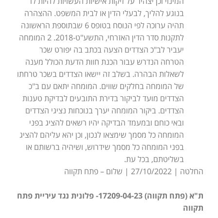
המינוי וכן יצהיר על זיקות אישיות העשויות להיות לו
בנוגע להליך, לבעלי הדין או לבית המשפט. ההצהרה
תהיה ערוכה לפי הנוסח בטופס 6 שבתוספת הראשונה
לתקנות סדר הדין האזרחי, התשע"ט-2018. 2 המומחה
יעביר לב"כ הצדדים הצעה בכתב בה יפורט שכר
הטרחה הנדרש עבור הכנת חוות הדעת הכולל מענה
לשאלות הבהרה. בשלב זה יישאו הצדדים בשכר טרחתו
של המומחה בחלקים שווים. המומחה יתאם עם ב"כ
הצדדים מועד לביקור בדירת התובעים לבדיקת טענות
הצדדים. ביקור המומחה יערך בנוכחות נציגי הצדדים
ובאי כוחם ובמעמד הבדיקה יהיו רשאים להציג בפני
המומחה כל מסמך שימצאו לנכון, וכן יהא עליהם להציג
בפני המומחה כל מסמך שידרוש, ושיהיה ברשותם או
בשליטתם, בכל עת.
החלטה | 27/10/2022 | שלום – פתח תקווה
ת"א (פתח תקווה) 17209-04-23- פלונית נגד עיריית פתח
תקווה