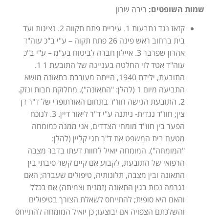
שמות השופטים:
ריבה שרון
קזאז נגד נתבעות 1. עיריית פתח תקווה 2. נציגות ועד
בית ברחוב ראש פינה 26 פתח תקוה – ע"י ב"כ עוה"ד
אהרון שפרבר 3. איילון חברה לביטוח בע"מ – ע"י ב"כ
עוה"ד אטד לוי החלטה בעניינה של התובעת 1 1.
התובעת, ילידת 1940, הייתה מעורבת בתאונה מושא
התביעה מיום 1 (להלן: "התאונה"). מחלוקת חבות ונזק.
2. התובעת הגישה חוו"ד בתחום האורתופדי של ד"ר דן
צין; חוו"ד נגדית- ניתנה ע"י ד"ר ליאור דיין. 3. לנוכח
הפער בין חוו"ד מומחי הצדדים, אני ממנה כמומחה
מטעם בית המשפט את ד"ר חגי קליין (להלן:
"המומחה"). המומחה יואיל לחוות דעתו בדבר מצבה
הרפואי של התובעת, לקבוע אם קיים קשר סיבתי בין
התאונה ובין מצבה, תלונותיה, טיפולים שעברה; האם
נגרמה נכות בגין התאונה (זמנית וצמיתה) אם בכלל
והאם היא סופית; להתייחס לשאלת הצורך בטיפולים
והשלכתם הצפויה אם יבוצעו; כן יואיל המומחה להתייחס