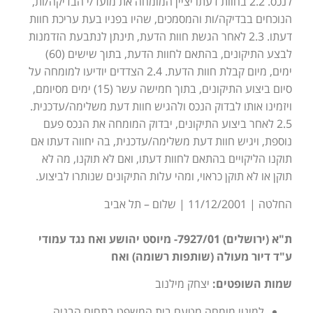
לנכס. 2.2 בחוות דעתו יציין המומחה את מועד/י הבדיקה/ות,
הנוכחים בבדיקה/ות והמסמכים, שהיו בפניו בעת עריכת חוות
דעתו. 2.3 לאחר הגשת חוות הדעת, תינתן לנתבעת הזדמנות
לבצע התיקונים, בהתאם לחוות הדעת, בתוך שישים (60)
ימים, מיום קבלת חוות הדעת. 2.4 הצדדים יודיעו למומחה על
סיום ביצוע התיקונים, בתוך חמישה עשר (15) ימים מסיומם,
ויזמינו אותו לבדוק הנכס ולהגיש חוות דעת משלימה/עדכנית.
2.5 לאחר ביצוע התיקונים, יבדוק המומחה את הנכס פעם
נוספת, ויגיש חוות דעת משלימה/עדכנית, בה יחווה דעתו אם
תוקנו הליקויים בהתאם לחוות דעתו, ואם לא תוקנו, מה לא
תוקן או לא תוקן כראוי, ומהי עלות התיקונים שנותרו לביצוע.
החלטה | 11/12/2001 | שלום – תל אביב
ת"א (ירושלים) 7927/01- מיוסט יהושע ואח נגד עמודי
ע"ד דיור מעולה (שותפות רשומה) ואח
שמות השופטים:
יצחק מילנוב
למינוי מומחה מטעם בית המשפט בתחום הבניה