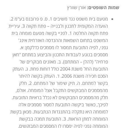
שמות השופטים:
אורן שוורץ
מטעם בית משפט נגד משיבים 1. ס. פ פרובנס בע"מ 2.
הוועדה המקומית לתכנון ולבנייה – פתח תקווה 3. עיריית
פתח תקווה החלטה 1. לפניי בקשה מטעם מומחה בית
המשפט בתחום השמאות וההנדסה האזרחית אינג'
גפני, לפיה התובעת תמסור לו מסמכים כדלקמן: א.
מסמכים בנוגע לעבודות התכנון והביצוע במתחם "חאן
פרחיה" (להלן – המתחם). ב. מאזנים מבוקרים של
התובעת החל משנת 2004 כולל דוחות פחת. ג. העתק
הסכם חכירה משנת 2006. ד. העתק בקשה להיתר
בקשר למתחם. ה. תיק שימור של המתחם. 2. חלק
מהמסמכים המבוקשים התקבל אצל המומחה. אולם,
חלק מהמסמכים המבוקשים לא נכלל בראיות התובעת.
לפיכך, כאשר ביקשה התובעת למסור מסמכים אלה
למומחה היא נתקלה בהתנגדות הנתבעות. מכאן בקשת
המומחה למתן הוראות. 3. התובעת תמכה בבקשת
המומחה גפני לפיה ימסרו לו המסמכים המבוקשים.