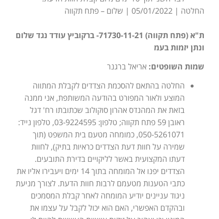
החלטה | 05/01/2022 | שלום – פתח תקווה
ת"א (פתח תקווה) 71730-11-21- ברקוביץ עודד נגד שלום
ונתן יזמות בעמ
שמות השופטים:
אריאל ברגנר
החלטה בהתאם להסכמת הצדדים לקבלת המתווה
המוצע ולאור המפורט בהודעה המשותפת, אני ממנה
בזאת את המהנדס אהרון סוקולוב שכתובתו רח' דגל
ראובן 59 פתח תקווה; טלפון: 03-9224595, טלפון נייד:
050-5261071, כמומחה מטעם בית המשפט (תוך
שמירה על חוות דעת הצדדים כראיות בתיק), לחוות
דעתו המקצועית באשר לליקויים בדירת התובעים.
הצדדים יפנו אל המומחה בתוך 14 ימים ויעבירו אליו את
כתבי הטענות מטעמם לרבות חוות הדעת. לצורך מניעת
ניגוד עניינים יודיע המומחה לאחר קבלת המסמכים
ובהקדם האפשרי, האם הוא יכול לקבל על עצמו את