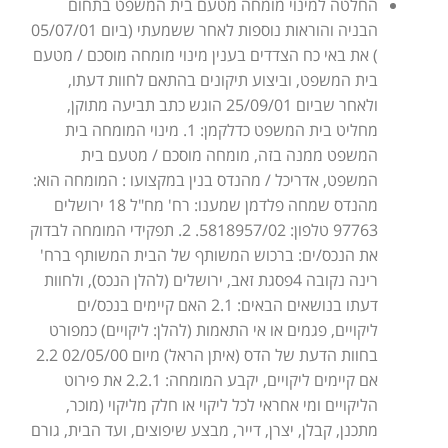
החלטה למינוי מומחה מטעם בית המשפט בתחום
הבניה והוראות נוספות לאחר ששמעתי (ביום 05/07/01
) את באי כח הצדדים בענין מינוי מומחה מוסכם / מטעם
בית המשפט, וביצוע תיקונים בהתאם לחוות דעתו,
ולאחר שביום 25/09/01 הוגש כתב תביעה מתוקן,
מחליט בית המשפט כדלקמן: 1. מינוי המומחה בית
המשפט ממנה בזה, מומחה מוסכם / מטעם בית
המשפט, אדריכל / מהנדס בנין במקצועו : המומחה הוא:
מהנדס שמחה פלדמן שמענו: רח' מח"ל 18 ירושלים
97763 טלפון: 5818957/02. 2. תפקידי המומחה לבדוק
את הנכס/ים: ברכוש המשותף של הבית המשותף ברח'
רינה נקובה 4פסגת זאב, ירושלים (להלן הנכס), ולחוות
דעתו בנושאים הבאים: 2.1 האם קיימים בנכס/ים
ליקויים, פגמים או אי התאמות (להלן: ליקויים) כמפורט
בחוות הדעת של הדס (איתן הראל) מיום 02/05/00 2.2
אם קיימים ליקויים, יקבע המומחה: 2.2.1 את פירוט
הליקויים ומי אחראי לכל ליקוי או חלק מליקוי (מוכר,
מתכנן, קבלן, יצרן, דייר, מבצע שיפוצים, ועד הבית, גורם