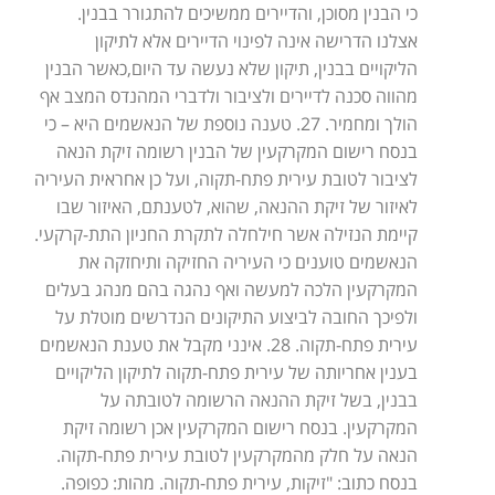
כי הבנין מסוכן, והדיירים ממשיכים להתגורר בבנין.
אצלנו הדרישה אינה לפינוי הדיירים אלא לתיקון
הליקויים בבנין, תיקון שלא נעשה עד היום,כאשר הבנין
מהווה סכנה לדיירים ולציבור ולדברי המהנדס המצב אף
הולך ומחמיר. 27. טענה נוספת של הנאשמים היא – כי
בנסח רישום המקרקעין של הבנין רשומה זיקת הנאה
לציבור לטובת עירית פתח-תקוה, ועל כן אחראית העיריה
לאיזור של זיקת ההנאה, שהוא, לטענתם, האיזור שבו
קיימת הנזילה אשר חילחלה לתקרת החניון התת-קרקעי.
הנאשמים טוענים כי העיריה החזיקה ותיחזקה את
המקרקעין הלכה למעשה ואף נהגה בהם מנהג בעלים
ולפיכך החובה לביצוע התיקונים הנדרשים מוטלת על
עירית פתח-תקוה. 28. אינני מקבל את טענת הנאשמים
בענין אחריותה של עירית פתח-תקוה לתיקון הליקויים
בבנין, בשל זיקת ההנאה הרשומה לטובתה על
המקרקעין. בנסח רישום המקרקעין אכן רשומה זיקת
הנאה על חלק מהמקרקעין לטובת עירית פתח-תקוה.
בנסח כתוב: "זיקות, עירית פתח-תקוה. מהות: כפופה.