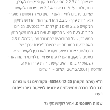
יש צורך בה 2.2.3 מהי עלות תיקון הליקויים לקבלן,
מחד, ולתובע/ת/ים מאידך 2.2.4 את פירוט הליקויים
שאינם ניתנים לתיקון (אם קיימים כאלה) ושווים המוערך
(לא ירידת ערך). 2.2.5 מהו משך הזמן הדרוש לתיקון
הליקויים 2.2.6 האם ניתן להתגורר בנכס/ים, מגורים
סבירים, בעת ביצוע התיקונים, ואם לא, מהו משך הזמן
המוערך, שעל התובע/ים להתגורר מחוץ לנכס/ים 2.3
האם לדעת המומחה יש לכאורה "ירידת ערך" של
הנכס/ים, לאחר ביצוע תיקונים ו/או בגין ליקויים שלא
ניתנים לתיקון, והאם לדעתו יש מקום למינוי מומחה אחר
(שמאי) לקביעה, האם קיימת ירידת ערך הדירה.
החלטה |26/12/2001 |שלום – ירושלים
ת"א (פתח תקווה) 60368-12-20- הקודחים גניש בע"מ
נגד חלד חברה ממשלתית עירונית לשיקום דיור ופיתוח
בעמ
שמות השופטים:
אמיר לוקשינסקי גל