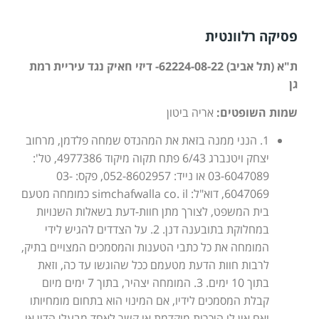
פסיקה רלוונטית
ת"א (תל אביב) 62224-08-22- דיזי חאיק נגד עיריית רמת
גן
שמות השופטים:
אריה ביטון
1. הנני ממנה בזאת את המהנדס שמחה פלדמן, מרחוב
יצחק ויטנברג 6/43 פתח תקוה מיקוד 4977386, טל':
03-6047089 או נייד: 052-8602957, פקס: 03-
6047069, דוא"ל: simchafwalla co. il כמומחה מטעם
בית המשפט, לצורך מתן חוות-דעת בשאלות השנויות
במחלוקת בתובענה דנן. 2. על הצדדים להגיש לידי
המומחה את כל כתבי הטענות והמסמכים המצויים בתיק,
לרבות חוות הדעת מטעמם ככל שהוגשו עד כה, וזאת
בתוך 10 ימים. 3. המומחה יצהיר, בתוך 7 ימים מיום
קבלת המסמכים לידיו, אם המינוי הוא בתחום מומחיותו
ואם אין לו היכרות מוקדמת או קשר לאחד מבעלי הדין או