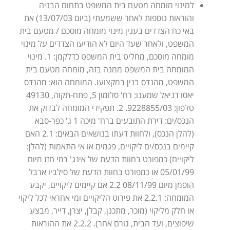
למינוי מומחה מטעם בית המשפט בתחום הבניה
והוראות נוספות לאחר ששמעתי (ביום 13/07/03) את
באי כח הצדדים בענין מינוי מומחה מוסכם / מטעם בית
המשפט, ולאחר שעד היום לא הודיעו הצדדים על מינוי
מומחה מוסכם, מחליט בית המשפט כדלקמן: 1. מינוי
המומחה בית המשפט ממנה בזה, מומחה מטעם בית
המשפט, מהנדס בנין במקצועו. המומחה הוא: מהנדס
יאסו דניאל שמענו: רח' סלומון 5, פתח-תקוה, 49130
טלפון: 9228855/03. 2. תפקידי המומחה לבדוק את
הנכס/ים: דירת התובעים ברח' מיכה 1 ג' כפר-סבא
(להלן הנכס), ולחוות דעתו בנושאים הבאים: 2.1 האם
קיימים בנכס/ים ליקויים, פגמים או אי התאמות (להלן:
ליקויים) כמפורט בחוות הדעת של אינג' רמי חזז מיום
05/01/99 או כמפורט בחוות הדעת של סילביו ארבל
הופמן מיום 08/11/99 2.2 אם קיימים ליקויים, יקבע
המומחה: 2.2.1 את פירוט הליקויים ומי אחראי לכל ליקוי
או חלק מליקוי (מוכר, מתכנן, קבלן, יצרן, דייר, מבצע
שיפוצים, ועד הבית, גורם אחר). 2.2.2 את ההוראות