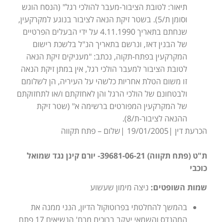
תיאור: לטובת הציבור-מעבר להולכי רגל" (הנסח הוגש
וסומן ת/5). בשטר זיקת הנאה לציבור בנוגע למקרקעין,
שנחתם בתאריך 4.11.1990 על ידי הבעלים הפרטיים
של הבנין דאז, ונרשם בתאריך הנ"ל בלשכת רישום
המקרקעין בפתח-תקוה, נכתב: "מעניקים זיקת הנאה
לטובת הציבור למעבר הולכי רגל, אין במתן זיקת הנאה
זו משום הטלת אחריות כלשהי על העיריה, הן לשלומם
ולבטחונם של הולכי הרגל והן לאחזקתם ו/או לתחזוקתם
של המקרקעין המפורטים ברשימה א" (שטר זיקת
ההנאה לציבור-ת/8).
הכרעת דין |19/01/2005 |שלום – פתח תקווה
ת"ט (פתח תקווה) 39681-06-21- יורם קינן נגד שמואל
כוכבי
שמות השופטים:
ניצה מימון שעשוע
בהמשך להחלטתי בפרוטוקול הדיון, הנני ממנה את
המהנדס והשמאי יעקב ברוכים מרח' הנשיאים 17 פתח