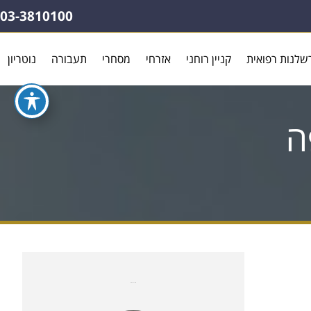
03-3810100
שלנות רפואית
קניין רוחני
אזרחי
מסחרי
תעבורה
נוטריון
ה
עורכי דין בתחום ה
נזיקין