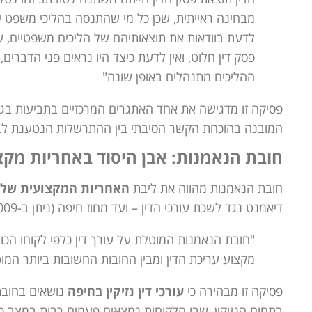
מבחינה ראייתית, שכן כל מי שהתנסה בהליכי משפט יוד
לדעת בוודאות את תוצאותיהם של הליכים משפטיים, ע
פסק דין חלוט, ואין לדעת כיצד היו נראים פני הדברים, ל
ההליכים מתנהלים באופן שונה"
פסיקה זו מדגישה את אחד האתגרים המרכזיים בתביעות בגי
המובנה בהוכחת הקשר הסיבתי בין ההתרשלות הנטענת לבי
חובת הנאמנות: אבן היסוד באחריות מקצוע
חובת הנאמנות מהווה את ליבת
האחריות המקצועית של עו
דיאמנט נגד לשכת עורכי הדין – ועד מחוז חיפה (ניתן ב-31/05/2009), הדגיש בית המשפט:
"חובת הנאמנות המוטלת על עורך דין כלפי לקוחו הכול
מקצוע עריכת הדין ומבין החובות החשובות ביותר המוט
פסיקה זו מבהירה כי
עורכי דין נזיקין בחיפה
נושאים בחובת
בתחום הנזיקין, שבו הלקוחות נמצאים פעמים רבות במצב פג