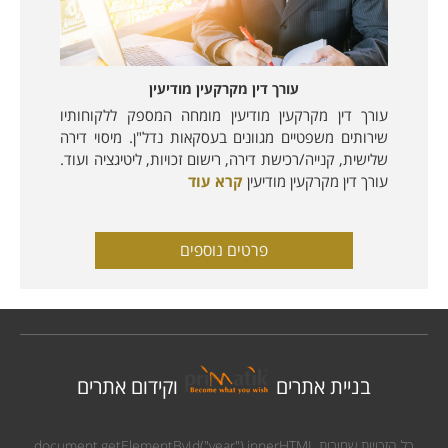
עורך דין מקרקעין מודיעין
עורך דין מקרקעין מודיעין מומחה המספק ללקוחותיו
שירותים משפטיים מגוונים בעסקאות נדל"ן. מיסוי דירה
שלישית, קנייה/רכישת דירה, רישום זכויות, ליטיגציה ועוד.
עורך דין מקרקעין מודיעין
קרא עוד
פרטים נוספים
בניית אתרים
וקידום אתרים
כל הזכויות שמורות
document.getElementById("year").innerHTML