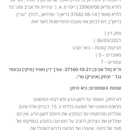
לת"א (ת"א) 33969/08 ג'ייפר ס. א. נ' עיריית תל אביב וסע' 10
לת"א (אשד') 37682-06-14 גדיאן נ' שירזיאן , להלן: "עניין
גדיאן"), ויש לבחון את טענת ההתיישנות לאור זאת.
פסק דין |
06/03/2021 |
תביעות קטנות – באר שבע
מאזכרים – 0 |
עמודים – 7
ת"א (תל אביב) 37160-10-21- עורך דין מאיר (מיקי) גבעתי
נגד ' יצחק (איציק) פרי,
שמות השופטים: גיא הימן
לא לחוק, האוסר על לשון-הרע ולא לבתי-המשפט
מלאכת-השינוי של תופעה כללית זו. 15. דברים אלה אינם
שוללים מפרסומיו של הנתבע את היותם לשון-הרע. אין הם
שוללים את הצידוק להגיב על הפגיעה בתובע בפסיקתו של
סעד של פיצוי. שיעורו של הפיצוי נדרש לשקלל את