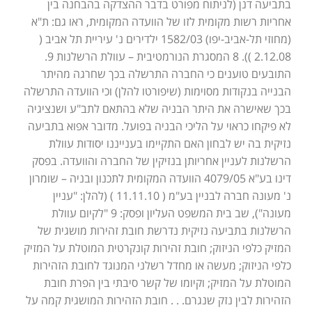
בתביעה דנן (לניתוח מפורט בדבר ההצדקה בהבחנה בין
אחריות רשות מקומית לזו של הוועדה המקומית, ראו גם: ת"א
(מחוזי תל-אביב-יפו) 1582/03 ילדירים נ' עיריית תל אביב (
2.12.08 )). 8 המסגרת הנורמטיבית – עוולת הרשלנות 9.
התובעים טוענים כי החברה התרשלה בכך שחרגה מהיתר
הבנייה בנקודות מסוימות (שיפורטו להלן) וכי הוועדה התרשלה
בכך שאישרה את היתר הבניה שלא בהתאם לתב"ע ושנציגיה
לא פיקחו כראוי על הליכי הבניה בפועל. מדובר אפוא בתביעה
נזיקית בה יש לבחון האם התקיימו בענייננו יסודות עוולת
הרשלנות לעניין אחריותן בנזיקין של החברה והוועדה. בפסק
דינו בע"א 4079/05 הוועדה המקומית לתכנון ובניה – שומרון
נ' מעונה חברה לבניין בע"מ ( 11.11.10 ) (להלן: "עניין
מעונה"), שב בית המשפט העליון ופסק: 9 "לקיום עוולת
הרשלנות בתביעה נזיקית נדרשת חובת זהירות מושגית של
המזיק כלפי הניזוק; חובת זהירות קונקרטית המוטלת על המזיק
כלפי הניזוק; מעשה או מחדל רשלני המנוגד לחובת הזהירות
המוטלת על המזיק; וקיומו של קשר סיבתי בין הפרת חובת
הזהירות לבין נזק שנגרם. . . חובת הזהירות המושגית קמה על