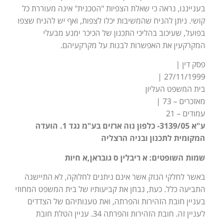
בענייננו, נראה כי שאלת הצפיות "הטכנית" אינה מעוררת כל
קושי. ניתן להניח שהמשיבות יכלו לצפות, ואף יש להניח שצפו
בפועל, שעיכוב בהליכי התכנון של הכיכר ימנע מבעלי
המקרקעין את האפשרות לבנות על מקרקעיהם.
פסק דין |
27/11/1999 |
בית המשפט העליון
מאזכרים – 73 |
עמודים – 21
ע"א 3139/05- כלפון נוה ארזים בע"מ נגד 1. הועדה
המקומית לתכנון ובניה הרצליה
שמות השופטים: א ריבלין ס גובראן,א חיות
באשר לחלקי הנזק אשר אינם ניתנים לחלוקה, לא התיישנה
התביעה כלל. כעת, נבחן את קביעותיו של בית המשפט המחוזי
בעניין חובת הזהירות והפרתה, ואת טענותיהם של הצדדים
לעניין זה. חובת הזהירות והפרתה 34. עניין הטלת חובת