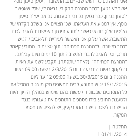
איני רואה גם כל חשש שב- "כתב התשובה", יטען טיעון נוסף
אשר לא נטען בכתב ההגנה המקורי. נראה לי, שכל שאפשר
לטעון בנדון, כבר נטען בכתבי הטענות. גם אם יעלה טיעון
נוסף, אין למנוע את העלאתו, שכן מצויים אנו בשלב מקדמי של
הליכים אלו; בוודאי כאשר לתובע תינתן האפשרות להגיב לכתב
התשובה. אשר על כן,אני מאפשר לעיריית תל-אביב להגיש
"כתב תשובה" ל"המרצת הפתיחה" תוך 30 ימים. התובע קאמל
תורכ, יוכל להגיב לדברי התשובה תוך 10 ימים מיום קבלתם.
"המרצת הפתיחה", (לאחר שתפתח), תקבע לשמיעת ראיות
כדלקמן: ראיות התביעה ביום 2/3/2015 בשעה 09:00 ראיות
ההגנה ביום 30/3/2015 בשעה 09:00 12 עד ליום
15/1/2015 יגיש התובע לבית המשפט תיק מוצגים המכיל את
כל המסמכים שבכוונתו לעשות בהם שימוש במהלך הדיון. היות
ולטענת התובע בידו מסמכים התומכים את טענותיו כנגד
הרישום בלשכת רישום המקרקעין, יש להציג את מסמכי
המקור.
החלטה |
01/11/2014 |