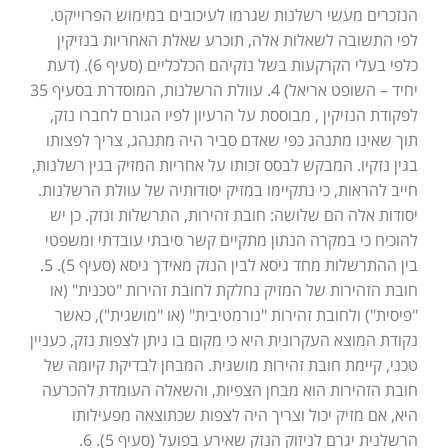
הנזכרים מעשי רשלנות שגרמו לעיכובים במימוש הפרוייקט.
לפי התשובה לשאלות אלה, תוכרע שאלת האחריות בנזיקין
כלפי בעלי הקרקעות בשל נזקיהם הכלכליים (סעיף 6). (דעת
יחיד – השופט אריאל) 4. עוולת הרשלנות, המוסדרת בסעיף 35
לפקודת הנזיקין , מבוססת על הרעיון לפיו הגורם לחברו נזק,
תוך שאינו מתנהג כפי שאדם סביר היה מתנהג, צריך לפצותו
בגין נזקיו. המבקש לבסס זכותו על אחריות המזיק בגין רשלנות,
חייב להראות, כי נתקיימו במזיק יסודותיה של עוולת הרשלנות.
יסודות אלה הם שלושה: חובת זהירות, התרשלות ונזק. כן יש
להוכיח כי במקרה הנתון מתקיים קשר סיבתי עובדתי ומשפטי
בין ההתרשלות מחד גיסא לבין הנזק מאידך גיסא (סעיף 5). 5.
חובת הזהירות של המזיק נחלקת לחובת זהירות "טכנית" (או
"פיסית") ולחובת זהירות "נורמטיבית" (או "מושגית"), כאשר
נקודת המוצא העקרונית היא כי מקום בו ניתן לצפות נזק, כעניין
טכני, קיימת חובת זהירות מושגית. המבחן לבדיקת קיומה של
חובת הזהירות הוא מבחן הצפיות, והשאלה העומדת להכרעה
היא, אם מזיק יכול וצריך היה לצפות שכתוצאה מפעילותו
הרשלנית יגרם לניזוק הנזק שאירע בפועל (סעיף 5). 6.