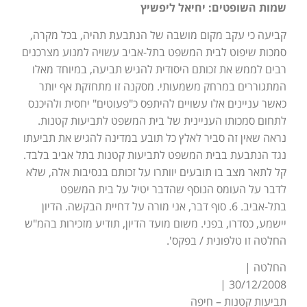
שמות השופטים: יחיאל ליפשיץ
קביעה כי עקב מקום מושבה של הנתבעת תהיה, בכל מקרה,
סמכות שיפוט לבית המשפט בתל-אביב עשויה למנוע מצרכנים
רבים לממש את זכותם היסודית להגיש תביעה, במיוחד מאלו
המתגוררים במרחק משמעותי. מסקנה זו מתחזקת אף יותר
כאשר עניינים אלו עשויים להיתפס כ"פעוטים" יחסית ולהיכנס
לתחום סמכותו העניינית של בית המשפט לתביעות קטנות.
נראה שאין זה סביר לאלץ כל תובע במדינה להגיש את תביעתו
נגד הנתבעת בבית המשפט לתביעות קטנות בתל אביב בלבד.
קל לתאר מצב בו תובעים יוותרו על זכותם בנסיבות אלה, שלא
לדבר על העומס הנוסף שהדבר יטיל על בית המשפט
בתל-אביב. 6. סוף דבר, אני מורה על דחיית הבקשה. הדיון
יישמע, כסדרו, בפני. משום מועד הדיון, תודיע מזכירות בהמ"ש
החלטה זו טלפונית / בפקס'.
החלטה |
30/12/2008 |
תביעות קטנות – חיפה