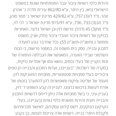
זהירות כלפי רשויות ציבור עבר התפתחויות שונות במשפט
הישראלי (ראו, בין היתר, ע"א 862/80 עירית חדרה נ' אהרון
זוהר, פ"ד לז(3) 757; ע"א 429/82 מדינת ישראל נ' תמר סוהן,
פ"ד מב(3) 733, 736; ע"א 915/91 מדינת ישראל נ' דני לוי,
פ"ד מח(3) 45 (להלן: פרשת לוי) וכן ישראל גלעד, האחריות
בנזיקין של רשויות ציבור ועובדי ציבור (חלק שני), משפט
וממשל ג (תשנ"ה-תשנ"ו) 55). ככל שהדבר נוגע לוועדה
לתכנון ובנייה, פסק בית-משפט זה, במספר פרשות, כי הכוח
השלטוני שבידי הוועדה, המאפשר את הגבלתה החמורה של
זכות הקניין של בעלי נכסים, נושא עמו אף אחריות נזיקית,
במקרה של רשלנות: "בענייננו, ועדות התכנון והבנייה הן גופים
ציבוריים בעלי סמכויות סטטוטוריות, סמכויות המעניקות להן
מעמד של שליטה ופיקוח ומאפשרות להן להתערב בזכותו של
אזרח לעשות ברכושו כרצונו. לעניין זה קבע השופט ד' לוין,
בעניין עיני, כי בשל סמכויות אלה ניתן לייחס לרשויות התכנון
והבנייה חובת זהירות מושגית כלפי גופים (בענייננו, בעלי
הקרקע) הנזקקים, לשם קידום עסקיהם, לאישור תכניותיהם
ולקבלת היתרי בנייה. רשויות אלה צריכות לצפות, כך נקבע