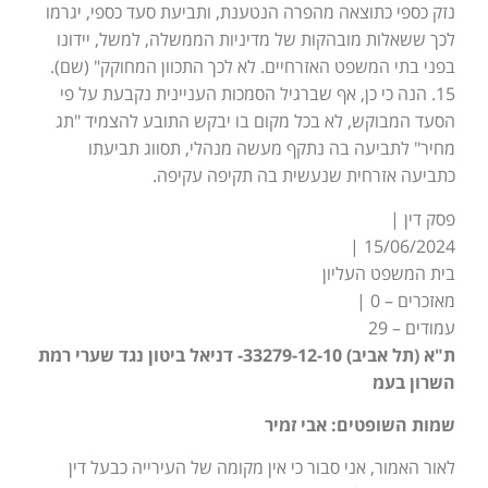
נזק כספי כתוצאה מהפרה הנטענת, ותביעת סעד כספי, יגרמו
לכך ששאלות מובהקות של מדיניות הממשלה, למשל, יידונו
בפני בתי המשפט האזרחיים. לא לכך התכוון המחוקק" (שם).
15. הנה כי כן, אף שברגיל הסמכות העניינית נקבעת על פי
הסעד המבוקש, לא בכל מקום בו יבקש התובע להצמיד "תג
מחיר" לתביעה בה נתקף מעשה מנהלי, תסווג תביעתו
כתביעה אזרחית שנעשית בה תקיפה עקיפה.
פסק דין |
15/06/2024 |
בית המשפט העליון
מאזכרים – 0 |
עמודים – 29
ת"א (תל אביב) 33279-12-10- דניאל ביטון נגד שערי רמת
השרון בעמ
שמות השופטים: אבי זמיר
לאור האמור, אני סבור כי אין מקומה של העירייה כבעל דין