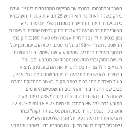
משכך ובהסכמתו, בחנתי את התיקים המתנהלים בעניינו ועלה
כי רק בשנה האחרונה הוא הגיש 25 תביעות קטנות. משהבהיר
כי תביעה זו היתה החמישית במסגרת שלל תביעותיו, לא
מצאתי לתת כל הוראה להעברת התיק לפסים אחרים ומצאתי כי
נכון בנסיבות לדון במחלוקת עצמה (ראו סעיף 60(ב) חוק בתי
המשפט , תשמ"ד-1984). על כל פנים, ריבוי התביעות אכן יכול
לתמוך בעמדת הנתבע, שהתובע עושה שימוש ציני בזמינות
רשויות החוק ובתי המשפט ומטריד את הנתבע. 20. עוד
אינדיקציה לרצון התובע להטריד את הנתבע, ניתן למצוא
בבחירתו להגיש את התביעה בבית המשפט במחוז תל אביב,
בעוד הצדדים מתגוררים בפתח תקוה, כאשר המחלוקת נסובה
סביב שטח חניה בעיר וההליכים המשפטיים הקודמים
שהתנהלו בין הצדדים התנהלו בבית המשפט בפתח תקוה.
התובע נדרש לנושא בהחלטותי מיום 16.8.23 ומיום 22.8.23
והשיב כי "נפגע ונחרד מבית המשפט בפתח תקוה" ובחר
להגיש את התביעה בעיר תל אביב שלטעמו היא "עיר
נייטרלית לקיים בו את הדיון". גם הסבריו בדיון לאחר שהנתבע