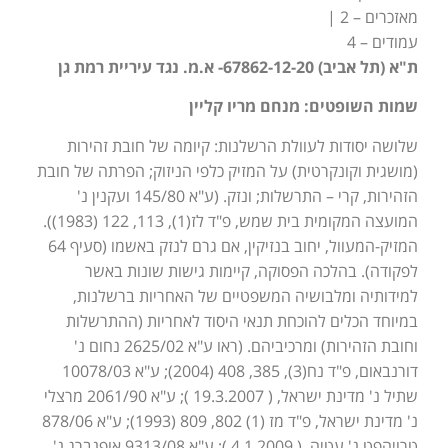
מאזכרים – 2 |
עמודים – 4
ת"א (תל אביב) 67862-12-20- א.מ. נגד עיריית רמת גן
שמות השופטים: מנחם מריו קליין
שלושה יסודות לעוולת הרשלנות: קיומה של חובת זהירות
(מושגית וקונקרטית) על המזיק כלפי הניזוק; הפרתה של חובת
הזהירות, קרי – התרשלות; ונזק. (ע"א 145/80 ועקנין נ'
המועצה המקומית בית שמש, פ"ד לז(1), 113, 122 (1983)).
המזיק-המעוול, יחוב בנזיקין, אם גרם לנזק באשמו (סעיף 64
לפקודה). בהלכה הפסוקה, קיימות גישות שונות באשר
למידותיה ומלבושיה המשפטיים של האחריות ברשלנות,
במיוחד הכלים להוכחת תנאי היסוד לאחריות (ההתרשלות
וחובת הזהירות) ומרכיביהם. (ראו ע"א 2625/02 נחום נ'
דורנבאום, פ"ד נח(3), 385, 408 (2004); ע"א 10078/03
שתיל נ' מדינת ישראל, ( 19.3.2007 ); ע"א 2061/90 מרצלי
נ' מדינת ישראל, פ"ד מז (1) 802, 809 (1993); ע"א 878/06
טרויהפט נ' עטיה, ( 4.1.2009 ); ע"א 9313/08 אופנברג נ'