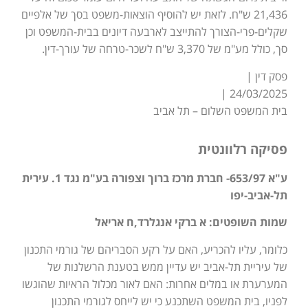
21,436 ש"ח. לזאת יש להוסיף הוצאות-משפט בסך של אלפיים
שקלים-פרי-הצורך להתייצב לארבעה דיונים בבית-המשפט וכן
סך, כולל מע"מ של 3,370 ש"ח לשכר-טרחה של עורך-דין.
פסק דין |
24/03/2025 |
בית המשפט השלום – תל אביב
פסיקה רלוונטית
ע"א 653/97- חברת מרכז ברוך וצפורה בע"מ נגד 1. עירית
תל-אביב-יפו
שמות השופטים: א ברקי אנגלרד,ח אריאל
כלומר, עליו להכריע, האם על רקע הסבריהם של גורמי התכנון
של עיריית תל-אביב יש עדיין ממש בטענת הרשלנות של
המערערת או במלים אחרות: האם לאור מכלול הראיות שהוגשו
לפניו, בית המשפט השתכנע כי יש לייחס לגורמי התכנון