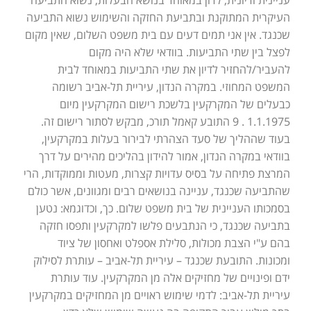
העיקרית המתוקנת ובתביעת החזקה והשימוש נשוא התביעה
שכנגד. אין אני תמים דעים עם בית משפט השלום, שאין מקום
לפצל בין שתי התביעות. בוודאי שלא היה מקום
להעביר/להחזיר לדיון את שתי התביעות במאוחד לבית
המשפט המחוזי. במקרה הנדון, עיריית תל-אביב רשומה
כבעלים של המקרקעין בלשכת רישום המקרקעין מיום
1.1.1975 . 9 התובע קאמל תורכ, מבקש לסתור רישום זה.
בעוד שההליך של סעד הצהרתי לבירור בעלות במקרקעין,
בוודאי במקרה הנדון, אמור להידון בהליכים מהירים על דרך
המרצת פתיחה על בסיס עדויות קצרות, מעטות וממוקדות, הרי
שהתביעה שכנגד, עניינה בנושאים רבים ומגוונים, אשר כולם
בסמכותו העניינית של בית משפט שלום. כך, וכדוגמא: נטען
בתביעה שכנגד, כי הנתבעים פלשו למקרקעין ותפסו חזקה
בהם ע"י הצבת מכולות, סלילת אספלט ואחסון של ציוד
ומכונות. התובעת שכנגד – עיריית תל-אביב – עותרת לסילוק
ידם ופינויים של מחזיקים אלה מן המקרקעין. עוד עותרת
עיריית תל-אביב: לדמי שימוש ראויים מן המחזיקים במקרקעין