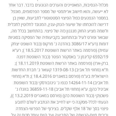
מכלול-הנסיבות, המאפיינים והערכים הנוגעים בדבר. דבר אחד
לא ייעשה, והוא חישוב אריתמטי של מספר הפרסומים, מוכפל
במספר הנפגעים כפול הפיצוי הסטטוטורי לתביעות, שאין בן
דרישה להוכחתו של שיעור-הנזק-ענין, המנוגד לחלוטין לתכלית
ולשמה מציע החוק מנגנון כזה של פיצוי. בהתחשב בכלל מה,
שבואר ופורט לעיל ובהתחשב בקביעותיה של הפסיקה בסוגיות
דומות (רע"א 3086/17 בוהדנה נ' מרקוס (כבוד השופט יצחק
עמית) (פורסמה באתר הרשות השופטת 18.5.2017 ); רע"א
6592/19 קליגמן נ' באסקטר הפטר (כבוד השופטת דפנה
ברק-ארז) (פורסמה באתר הרשות השופטת 18.11.2019 );
ת"א (מחוזי תל אביב) 1319-08-13 קעואר נ' חברת החדשות
הישראלית בע"מ (פורסם במאגרים 18.4.2016 ); ת"א (מחוזי
תל אביב) 14264-11-14 כנפו נ' גינזבורסקי (כבוד השופטת
אביגיל כהן); ע"א (מחוזי תל אביב) 36859-11-18 בוזגלו נ'
פשכצקי (כבוד השופטת כהן) (פורסם במאגרים 13.2.2019 )),
הגעתי לכלל-מסקנה כי יש לחייב את הנתבע לשלם לתובע
פיצוי בסך של 18 אלף שקלים. בצירוף של הפרשי-הצמדה
וריבית מיום-הגשתה של התביעה ועד היום עומד סכום זה על