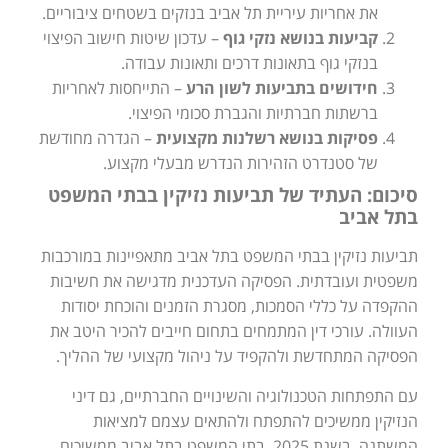
את אחריות עיריית תל אביב בנזקים בשטחים ציבוריים.
קביעות בנושא נזקי גוף
– עדכון שיטות חישוב הפיצוי
בנזקי גוף בתאונות דרכים ותאונות עבודה.
חידושים בתביעות לשון הרע
– התייחסות לאחריות
ברשתות חברתיות והגברת סכומי הפיצוי.
פסיקות בנושא רשלנות מקצועית
– הגדרה מחודשת
של סטנדרט הזהירות הנדרש מבעלי מקצוע.
סיכום: העתיד של תביעות נזיקין בבתי המשפט
בתל אביב
תביעות נזיקין בבתי המשפט בתל אביב מתאפיינות במורכבות
משפטית ועובדתית. הפסיקה העדכנית מדגישה את חשיבות
ההקפדה על כללי הסמכות, מסגרת הזמנים והוכחת יסודות
העוולה. עורכי דין המתמחים בתחום חייבים להכיר היטב את
הפסיקה המתחדשת ולהקפיד על ניהול מקצועי של ההליך.
עם התפתחות הטכנולוגיה והשינויים החברתיים, גם דיני
הנזיקין ממשיכים להתפתח ולהתאים עצמם למציאות
המשתנה. בשנת 2025, בתי המשפט בתל אביב ממשיכים