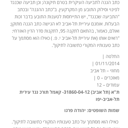
כתב הגנה לתביעה העיקרית בטרם תיקונה; וכן תביעה שכנגד
לפינוי וסילוק התובע מן המקרקעין. ב"כתב ההגנה" ובכתב
"התביעה שכנגד", יש התייחסות לטענות התובע בדבר זכות
הבעלות. אומנם עיריית תל-אביב לא הגישה כתב הגנה מתוקן;
ואולם, כאמור, בהתאם לתקנה 95, לתקנות סדר הדין האזרחי:
"רואים אותו (את עיריית תל-אביב י. פ. ) כאילו הוא מסתמך על
כתב טענותיו המקורי כתשובה לתיקון".
החלטה |
01/11/2014 |
מחוזי – תל אביב
מאזכרים – 0 |
עמודים – 12
ת"א (תל אביב) 31860-04-12- קאמל תורכ נגד עירית
תל-אביב-יפו
שמות השופטים: יהודה פרגו
כאילו הוא מסתמך על כתב טענותיו המקורי כתשובה לתיקון".