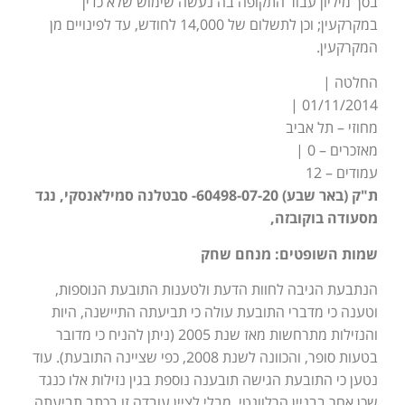
בסך מיליון עבור התקופה בה נעשה שימוש שלא כדין
במקרקעין; וכן לתשלום של 14,000 לחודש, עד לפינויים מן
המקרקעין.
החלטה |
01/11/2014 |
מחוזי – תל אביב
מאזכרים – 0 |
עמודים – 12
ת"ק (באר שבע) 60498-07-20- סבטלנה סמילאנסקי, נגד
מסעודה בוקובזה,
שמות השופטים: מנחם שחק
הנתבעת הגיבה לחוות הדעת ולטענות התובעת הנוספות,
וטענה כי מדברי התובעת עולה כי תביעתה התיישנה, היות
והנזילות מתרחשות מאז שנת 2005 (ניתן להניח כי מדובר
בטעות סופר, והכוונה לשנת 2008, כפי שציינה התובעת). עוד
נטען כי התובעת הגישה תובענה נוספת בגין נזילות אלו כנגד
שכן אחר בבניין הרלוונטי, מבלי לציין עובדה זו בכתב תביעתה,