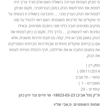
פי מבחן הצפיות ועניינה בשאלה האם אדם סביר צריך היה
לצפות את התרחשות הנזק במובן הנורמטיבי, מקום שניתן
לצפות את הנזק כעניין טכני. . . ההכרעה בשאלה זו נעשית על
פי שיקולים של מדיניות משפטית: האם ראוי להטיל על סוגי
מזיקים מסוימים חובה כלפי סוגי ניזוקים מסוימים, ובאילו
נסיבות ראוי לעשות כן. . . בדרך כלל, מקום בו ניתן לצפות את
הנזק באופן טכני או פיזי, קמה גם חובת זהירות מושגית, אלא
אם כן קיימים שיקולים מיוחדים שבמדיניות חברתית המצדיקים
את צמצום החובה או את שלילתה, חרף היכולת הפיזית לצפות
את הנזק.
פסק דין |
09/11/2014 |
מחוזי – תל אביב
מאזכרים – 1 |
עמודים – 29
ת"ק (תל אביב) 18023-03-23- שי חיים נגד ירון כהן
שמות השופטים: ס,אבי שליו