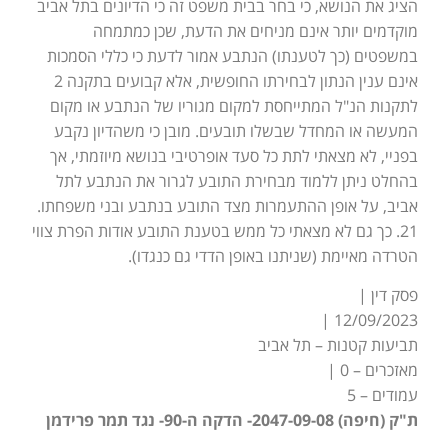
הציג את הנושא, כי בחר בבית משפט זה כי הדיונים בתל אביב
מוקדמים יותר אינם מניחים את הדעת, שכן כמתמחה
במשפטים (כך לטענתו) הנתבע אמור לדעת כי כללי הסמכות
אינם ענין הנתון לבחירתו החופשית, אלא קבועים בתקנה 2
לתקנות הנ"ל המתייחסת למקום מגוריו של הנתבע או מקום
המעשה או המחדל שבשלו תובעים. מובן כי משהדיון נקבע
בפניי, לא מצאתי לתת כל סעד אופרטיבי בנושא מיוזמתי, אך
בהחלט ניתן ללמוד מבחירת התובע לגרור את הנתבע לתל
אביב, על אופן ההתעמרות מצד התובע בנתבע ובני משפחתו.
21. כך גם לא מצאתי כל ממש בטענת התובע אודות הפרת צווי
הטרדה מאיימת (שניתנו באופן הדדי גם כנגדו).
פסק דין |
12/09/2023 |
תביעות קטנות – תל אביב
מאזכרים – 0 |
עמודים – 5
ת"ק (חיפה) 2047-09-08- הדקה ה-90- נגד תמר פרידמן