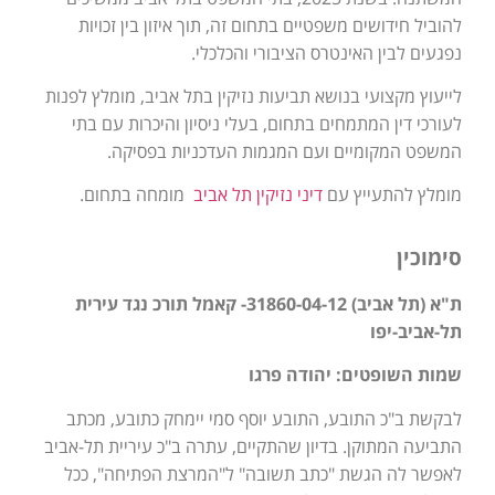
להוביל חידושים משפטיים בתחום זה, תוך איזון בין זכויות
נפגעים לבין האינטרס הציבורי והכלכלי.
לייעוץ מקצועי בנושא תביעות נזיקין בתל אביב, מומלץ לפנות
לעורכי דין המתמחים בתחום, בעלי ניסיון והיכרות עם בתי
המשפט המקומיים ועם המגמות העדכניות בפסיקה.
מומלץ להתעייץ עם
דיני נזיקין תל אביב
מומחה בתחום.
סימוכין
ת"א (תל אביב) 31860-04-12- קאמל תורכ נגד עירית
תל-אביב-יפו
שמות השופטים: יהודה פרגו
לבקשת ב"כ התובע, התובע יוסף סמי יימחק כתובע, מכתב
התביעה המתוקן. בדיון שהתקיים, עתרה ב"כ עיריית תל-אביב
לאפשר לה הגשת "כתב תשובה" ל"המרצת הפתיחה", ככל