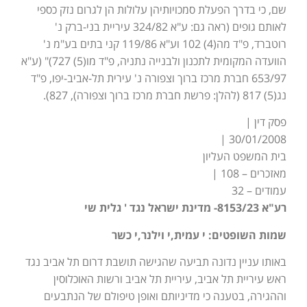
שם, כי בדרך הפעלת סמכויותיהן עלולות הן לגרום נזק כספי
לאותם גופים (ראה גם: ע"א 324/82 עיריית בני-ברק נ'
רוטברד, פ"ד מה(4) 102 וע"א 119/86 קני בתים בע"מ נ'
הוועדה המקומית לתכנון ולבנייה נתניה, פ"ד מו(5) 727)" (ע"א
653/97 חברת מרכז ברוך וצפורה נ' עירית תל-אביב-יפו, פ"ד
נג(5) 817 (להלן: פרשת חברת מרכז ברוך וצפורה), 827).
פסק דין |
30/01/2008 |
בית המשפט העליון
מאזכרים – 108 |
עמודים – 32
רע"א 8153/23- מדינת ישראל נגד ' גלית שי
שמות השופטים: י עמית,י וילנר,י כשר
באותו עניין נדונה תביעה שהגישה תושבת דרום תל אביב נגד
ראש עיריית תל אביב, עיריית תל אביב ורשות האוכלוסין
וההגירה, בטענה כי מדיניותם ואופן טיפולם של הנתבעים