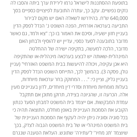
בתופעת ההסתננות לישראל גרמו לירידת ערך ביתה והסבו לה
נזקים נפשיים. עקב כך, עתרה התובעת לפיצויים כספיים בסך
640,000 ש"ח. בהידרשו לשאלה האם יש מקום לבירור
התביעה בערכאה אזרחית, הפנה השופט נ' הנדל לפסק הדין
בעניין חזון ישעיה, וסיכם את האמור בו כך: "צא ולמד, גם כאשר
מדובר בתובענה לסעד כספי, עדיין יש להוסיף ולבחון האם
מדובר, הלכה למעשה, בתקיפה ישירה של ההחלטה
המינהלית-שאותה יש לבצע בערכאה מינהלית-או שהתקיפה
היא אכן עקיפה, ויכולה להיעשות בבית המשפט האזרחי" (עניין
גולן, פסקה 3). בהמשך לכך, התייחס השופט הנדל לפסק הדין
בעניין גליק, וציין כי: ". . . המחוקק בחר ערכאות מיוחדות,
בעלות מומחיות מיוחדת וסדרי דין מיוחדים, לדון בעניינים מעין
אלה. הכרעה זו, שהגיונה בצידה, תרוקן מתוכן אם תתקבל
עמדת המבקשות. אם ייצמד בית המשפט למבחן הסעד כנתון
הקובע את הסמכות העניינית באופן מוחלט, התוצאה תהיה כי
בכל סוגיה וסוגיה ניתן יהיה לעקוף את הסמכות העניינית של
בית המשפט המינהלי או של בית המשפט הגבוה לצדק, בכך
שיוצמד 'תג מחיר' ל'עתירה' שתוגש. העלאת הטענה שנגרם