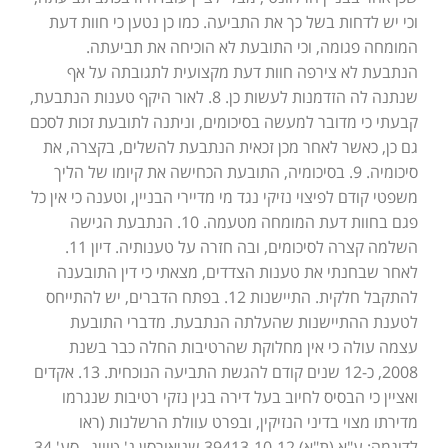
וכי יש לדחות בשל כך את התביעה. כמו כן נטען כי חוות דעת
המומחה פגומה, וכי התובעת לא הוכיחה את תביעתה.
הנתבעת לא צירפה חוות דעת מקצועית לתגובתה על אף
שנתנה לה הזדמנות לעשות כן. 8. לאור היקף טענות הנתבעת,
קבעתי כי מדובר למעשה בסיכומים, וניתנה לתובעת זכות לסכם
גם כן, כאשר לאחר מכן זכאית הנתבעת להשלים, בקצרה, את
סיכומיה. 9. בסיכומיה, התובעת הכחישה את קיומו של הליך
משפטי קודם לפיצוי נזיקי נגד מי מדיירי הבניין, וטענה כי אין כל
פגם בחוות דעת המומחה מטעמה. 10. הנתבעת הגישה
השלמה קצרה לסיכומים, ובה חזרה על טענותיה. דיון 11.
לאחר שבחנתי את טענות הצדדים, מצאתי כי דין התובענה
להתקבל חלקית. התיישנות 12. בפתח הדברים, יש להתייחס
לטענת ההתיישנות שהעלתה הנתבעת. מדברי התובעת
עצמה עולה כי אין מחלוקת שהרטיבות החלה כבר בשנת
2008, כ-12 שנים קודם להגשת התביעה הנוכחית. 13. אקדים
ואציין כי הבסיס לחיוב בעל דירה בגין נזקי רטיבות שנגרמו
מדירתו מצוי בדיני הנזיקין, ובפרט עוולת הרשלנות (ראו
לדוגמה: ע"א (ת"א) 39413-10-12 שניאורסון נ' טוויג , סע' 34