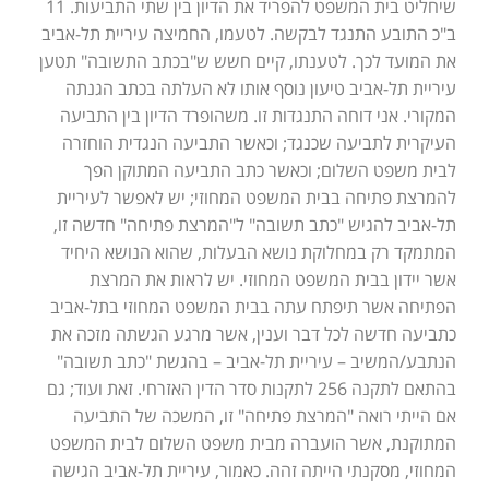
שיחליט בית המשפט להפריד את הדיון בין שתי התביעות. 11
ב"כ התובע התנגד לבקשה. לטעמו, החמיצה עיריית תל-אביב
את המועד לכך. לטענתו, קיים חשש ש"בכתב התשובה" תטען
עיריית תל-אביב טיעון נוסף אותו לא העלתה בכתב הגנתה
המקורי. אני דוחה התנגדות זו. משהופרד הדיון בין התביעה
העיקרית לתביעה שכנגד; וכאשר התביעה הנגדית הוחזרה
לבית משפט השלום; וכאשר כתב התביעה המתוקן הפך
להמרצת פתיחה בבית המשפט המחוזי; יש לאפשר לעיריית
תל-אביב להגיש "כתב תשובה" ל"המרצת פתיחה" חדשה זו,
המתמקד רק במחלוקת נושא הבעלות, שהוא הנושא היחיד
אשר יידון בבית המשפט המחוזי. יש לראות את המרצת
הפתיחה אשר תיפתח עתה בבית המשפט המחוזי בתל-אביב
כתביעה חדשה לכל דבר וענין, אשר מרגע הגשתה מזכה את
הנתבע/המשיב – עיריית תל-אביב – בהגשת "כתב תשובה"
בהתאם לתקנה 256 לתקנות סדר הדין האזרחי. זאת ועוד; גם
אם הייתי רואה "המרצת פתיחה" זו, המשכה של התביעה
המתוקנת, אשר הועברה מבית משפט השלום לבית המשפט
המחוזי, מסקנתי הייתה זהה. כאמור, עיריית תל-אביב הגישה