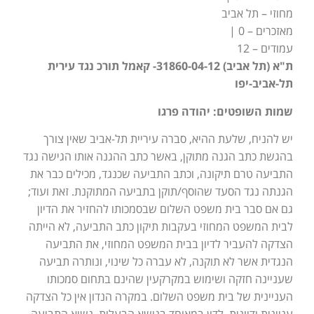
מחוזי – תל אביב
מאזכרים – 0 |
עמודים – 12
ת"א (תל אביב) 31860-04-12- קאמל תורכ נגד עירית
תל-אביב-יפו
שמות השופטים: יהודה פרגו
יש להניח, שלעת ההיא, סברה עיריית תל-אביב שאין צורך
בהגשת כתב הגנה מתוקן, באשר כתב ההגנה אותו הגישה נגד
התביעה טרם תיקונה, וכתב התביעה שכנגד, מכילים כבר את
הגנתה נגד הסעד שהוסף/תוקן בתביעה המתוקנת. זאת ועוד;
גם אם סבר בית משפט השלום שבסמכותו להחזיר את הדיון
לבית המשפט המחוזי בעקבות תיקון כתב התביעה, לא הייתה
הצדקה להעביר לדיון בבית המשפט המחוזי, את התביעה
הנגדית אשר לא תוקנה, לא עברה כל שינוי, ונותרה תביעה
שעניינה חזקה ושימוש במקרקעין שהינם בתחום סמכותו
העניינית של בית משפט השלום. במקרה הנדון אין כל הצדקה
עניינית ודיונית, לדון במאוחד בנושא הבעלות, נשוא התביעה