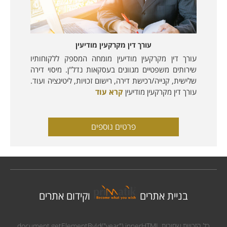
עורך דין מקרקעין מודיעין
עורך דין מקרקעין מודיעין מומחה המספק ללקוחותיו
שירותים משפטיים מגוונים בעסקאות נדל"ן. מיסוי דירה
שלישית, קנייה/רכישת דירה, רישום זכויות, ליטיגציה ועוד.
עורך דין מקרקעין מודיעין
קרא עוד
פרטים נוספים
בניית אתרים
וקידום אתרים
כל הזכויות שמורות
document.getElementById("year").innerHTML