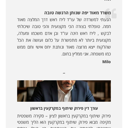
משרד מאוד יפה שנותן הרגשה טובה
הגעתי למשרדה של עו"ד לירז ראש דרך המלצה מאוד
חמה. טופלתי בצורה הכי מקצועית והכי טובה שיכולתי
לבקש , לירז ראש הינה עו"ד ובן אדם משכמו ומעלה,
מקצועית ביותר לא מתפשרת על כלום ועושה את הכל
שהלקוח ייצא מרוצה מאוד ונותנת יחס אישי וחם ממש
כמו משפחה. אני ממליץ בחום.
Milo
מאמרים נוספים:
עורך דין פירוק שיתוף במקרקעין בראשון
פירוק שיתוף במקרקעין בראשון לציון – סקירה משפטית
מקיפה מבוא פירוק שיתוף במקרקעין הוא הליך משפטי