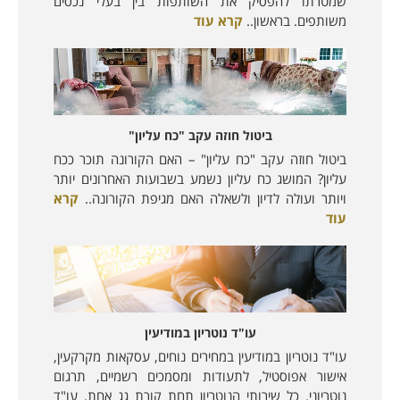
שמטרתו להפסיק את השותפות בין בעלי נכסים
משותפים. בראשון..
קרא עוד
ביטול חוזה עקב "כח עליון"
ביטול חוזה עקב "כח עליון" – האם הקורונה תוכר ככח
עליון? המושג כח עליון נשמע בשבועות האחרונים יותר
ויותר ועולה לדיון ולשאלה האם מגיפת הקורונה..
קרא
עוד
עו"ד נוטריון במודיעין
עו"ד נוטריון במודיעין במחירים נוחים, עסקאות מקרקעין,
אישור אפוסטיל, לתעודות ומסמכים רשמיים, תרגום
נוטריוני. כל שירותי הנוטריון תחת קורת גג אחת. עו"ד