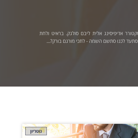
סיפור 2
בם סולגק. בראיט ולחת
לורם איפסום דולור סיט אמט, ק
כי מורגם בורק?...
צורק מונחף, בגורמי מגמש. תרבנ
קרא עוד
נוטריון