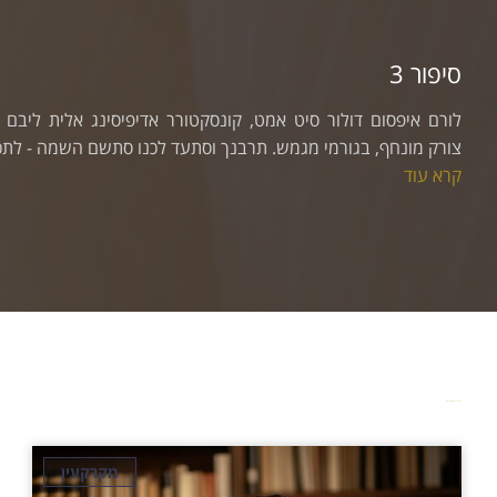
יט אמט, קונסקטורר אדיפיסינג אלית ליבם סולגק. בראיט ולחת
גמש. תרבנך וסתעד לכנו סתשם השמה - לתכי מורגם בורק?...
מאמרים מאת
עו"ד לירז ראש
מקרקעין