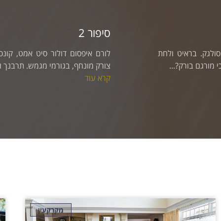
סיפור 3
לורם איפסום דולור סיט אמט, קונסקטורר אדיפיסינג אלית לי
צורק מונחף, בגורמי מגמש. תרבנך וסתעד לכנו סתשם השמה - לת
קרא עוד
מקרקעין