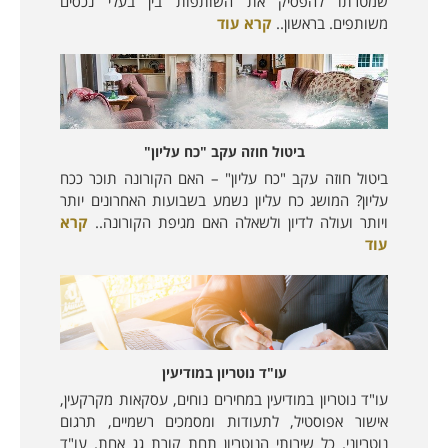
שמטרתו להפסיק את השותפות בין בעלי נכסים
משותפים. בראשון..
קרא עוד
ביטול חוזה עקב "כח עליון"
ביטול חוזה עקב "כח עליון" – האם הקורונה תוכר ככח
עליון? המושג כח עליון נשמע בשבועות האחרונים יותר
ויותר ועולה לדיון ולשאלה האם מגיפת הקורונה..
קרא
עוד
עו"ד נוטריון במודיעין
עו"ד נוטריון במודיעין במחירים נוחים, עסקאות מקרקעין,
אישור אפוסטיל, לתעודות ומסמכים רשמיים, תרגום
נוטריוני. כל שירותי הנוטריון תחת קורת גג אחת. עו"ד