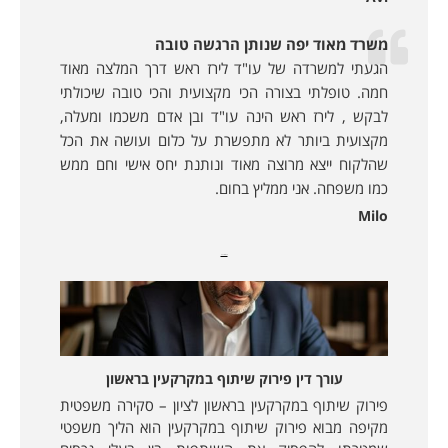
משרד מאוד יפה שנותן הרגשה טובה
הגעתי למשרדה של עו"ד לירז ראש דרך המלצה מאוד
חמה. טופלתי בצורה הכי מקצועית והכי טובה שיכולתי
לבקש , לירז ראש הינה עו"ד ובן אדם משכמו ומעלה,
מקצועית ביותר לא מתפשרת על כלום ועושה את הכל
שהלקוח ייצא מרוצה מאוד ונותנת יחס אישי וחם ממש
כמו משפחה. אני ממליץ בחום.
Milo
מאמרים נוספים:
עורך דין פירוק שיתוף במקרקעין בראשון
פירוק שיתוף במקרקעין בראשון לציון – סקירה משפטית
מקיפה מבוא פירוק שיתוף במקרקעין הוא הליך משפטי