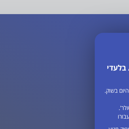
 בלעדי
יום בשוק.
לר'.
בורו