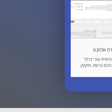
רת אלמנט
ניסיית עוד "נדלן"
ורכם ברשת, חזקקק