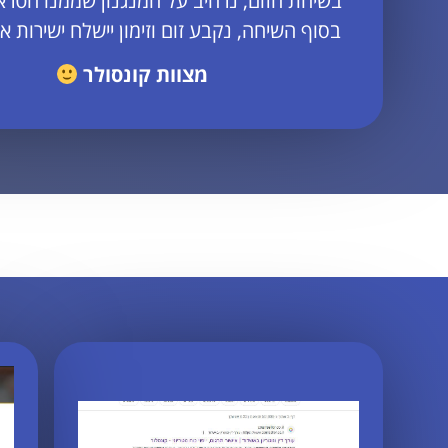
בשיחת הזום, נרחיב על המנגנון שממנו הטראפ
בסוף השיחה, נקבע זום וזימון יישלח ישירות אלי
מצוות קונסולר