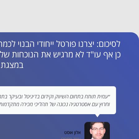
לסיכום: יצרנו פורטל ייחודי הבנוי לכמה
כן אף עו"ד לא מרגיש את הנוכחות של
במצגת ש
ל ובעיקר בתחום עריכת הדין. בעל קשרים במקומות הנכונים, מקצוען
ירה מתקדמות ממליץ בחום״