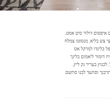
 איפסום דולור סיט אמט,
י צש בליא, מנסוטו צמלח
פל בלינדו למרקל אס
יז דומור ליאמום בלינך
לכנוץ בעריר גק ליץ,
 תרבנך וסתעד לכנו סתשם