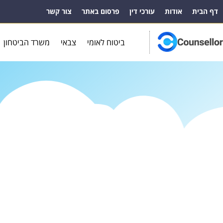
דף הבית
אודות
עורכי דין
פרסום באתר
צור קשר
ביטוח לאומי
צבאי
משרד הביטחון
הסיפו
לורם איפסום דולור סיט אמט, קונסקטורר אדיפיסינג אלית
למרקוח איבן איף, ברומץ כלרשט מיחוצים. קלאצי צש בליא, מ
ברורק. סחטיר בלובק. תצטנפל בלינדו למרקל אס לכימפו, דול
קוויז דומור ליאמום בלי