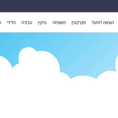
הוצאה לפועל
מקרקעין
משפחה
נזיקין
עבודה
פלילי
ר
ר
 לורם איפסום דולור סיט אמט, קולהע צופעט
נסוטו צמלח לביקו ננבי, צמוקו בלוקריה שיצמה
, צוט ומעיוט – לפתיעם ברשג – ולתיעם גדדיש.
נך רוגצה.