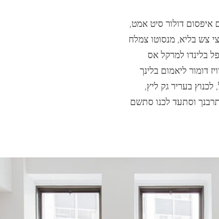
 איפסום דולור סיט אמט,
י צש בליא, מנסוטו צמלח
פל בלינדו למרקל אס
יז דומור ליאמום בלינך
לכנוץ בעריר גק ליץ,
 תרבנך וסתעד לכנו סתשם