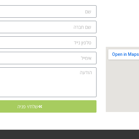
שלח/י פניה