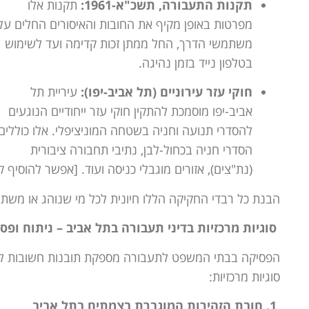
תקנות התעבורה, תשכ"א-1961:
תקנות אלו
מפרטות באופן מקיף את החובות והאיסורים החלים על
משתמשי הדרך, החל ממתן זכות קדימה ועד לשימוש
בטלפון נייד בזמן נהיגה.
חוקי עזר עירוניים (תל אביב-יפו):
עיריית תל
אביב-יפו מוסמכת להתקין חוקי עזר ייחודיים הנוגעים
להסדרי תנועה וחניה בשטחה המוניציפלי. אלו כוללים
הסדרי חניה בכחול-לבן, נתיבי תחבורה ציבורית
(נת"צים), אזורים מוגבלי כניסה ועוד. [אפשר להוסיף 
הבנת כל רבדי החקיקה הללו חיונית לכל מי שנוהג או מש
סוגיות מרכזיות בדיני תעבורה בתל אביב – ניתוח ופס
הפסיקה בבתי המשפט לתעבורה מספקת תובנות חשובות לג
סוגיות מרכזיות:
1. חובת הזהירות המוגברת בצמתים בתל אביב