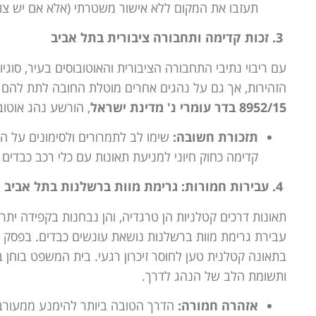
תעזבו את המקום ללא אישור משטרתי (אלא אם יש צורך
3. זכות קדימה ותחבורה ציבורית בתל אביב
עם ריבוי נתיבי התחבורה הציבורית והאוטובוסים בעיר, סוגי
הזהירות, אך גם על נהגים אחרים מוטלת החובה לתת להם 
8952/15 בדר עומרי נ' מדינת ישראל
, הורשע נהג אוטוב
תזכורת חשובה:
שימו לב לתמרורים ולסימונים על הכ
קדימה כחוק חיוני למניעת תאונות עם כלי רכב כבדים א
4. עבירות חמורות: גרימת מוות ברשלנות בתל אביב
תאונות דרכים קטלניות הן טרגדיה, והן נבחנות בקפידה יתר
עבירת גרימת מוות ברשלנות נושאת עונשים כבדים. בפסק ד
בתאונה קטלנית טען לחוסר זיכרון רגעי. בית המשפט בוחן 
ותשומת הלב של הנהג לדרך.
אזהרה חמורה:
הדרך הטובה ביותר להימנע ממעורבו