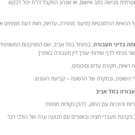
תית מגישה כתב אישום, או שנהג המקבל דו"ח יכול לבקש
 הראיות הרלוונטיות (תיעוד מהזירה, עדויות, חוות דעת מומחים א
חה בדיני תעבורה
, במיוחד בתל אביב, שם המורכבות המשפטית
ר פנימי לדף שירותי עורך דין תעבורה באתר]
איות, חקירת עדים וסיכומים.
י השופט, ובמקרה של הרשעה – קביעת העונש.
עבורה בתל אביב
ות והיכרות עם החוק. להלן נקודות מפתח:
 בקרבת מעברי חציה ובאזורים עם תנועה ערה של הולכי רגל