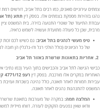
צמתים עירוניים סואנים, כמו רבים בתל אביב, דורשים רמת
נהגו בזהירות מספקת בצמתים אלו. בפסק דין
תתע (תל אביב) 2064-05-13 מדינת ישרא
עבודת התיעוד של שוטרי התנועה בזירה. בית המשפט ציין 
מרבית, שכן כל פעולה מתועדת ועשויה לשמש כראיה.
טיפ מעשי לנהגים בתל אביב:
גם כשיש לכם זכות ק
של כל הכיוונים (כולל הולכי רגל ודו-גלגלי) הן חובה ל
2. אחריות בתאונות שרשרת באזור תל אביב
כבישי הגישה לתל אביב והכבישים בתוך העיר (כמו נתיבי א
האחריות במקרים אלו מורכבת. בפסק דין
רעפ 4771/12 קיריל חייט נ' מדינת ישראל
עבירות חמורות לאחר תאונה, כולל נהיגה בשכרות ועזיבת 
המשפט להתנהגות נהגים לאחר תאונה.
המלצה חמה:
במקרה של מעורבות בתאונת שרשרת בת
וודאו שאין נפגעים הזקוקים לעזרה. דווחו מיידית למ