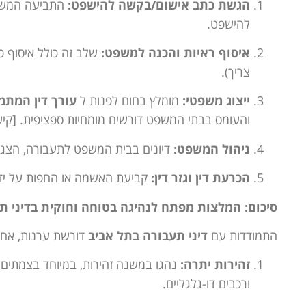
הגשת כתב אישום/בקשה להישפט:
התביעה המשטר
להישפט.
איסוף ראיות והכנה למשפט:
שלב זה כולל איסוף כל
צריך).
ייצוג משפטי:
מומלץ בחום לפנות ל
עורך דין המתמ
והעומס בבתי המשפט דורשים מומחיות ספציפית. [קישו
ניהול המשפט:
דיונים בבית המשפט לתעבורה, הצגת ר
הכרעת דין וגזר דין:
קביעת האשמה או החפות על יד
סיכום: המלצות מפתח לנהיגה בטוחה וחוקית בדיני ת
התמודדות עם
דיני תעבורה בתל אביב
דורשת ערנות, אחרי
זהירות יתרה:
נהגו במשנה זהירות, במיוחד בצמתים,
ורכבים דו-גלגליים.