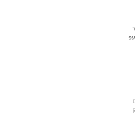
י
עפ
ק