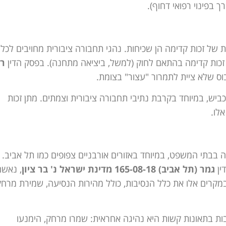
 בפינוי רפואי דחוף).
ות של זכות קדימה הן שכיחות. נהגי תחבורה ציבורית מחויבים לכלל
זכות קדימה בהתאם לחוק (למשל, ביציאה מתחנה). בפסק הדין
ר
וס שלא ציית לתמרור "עצור" בצומת.
ביש, במיוחד בקרבת נתיבי תחבורה ציבורית וצמתים. מתן זכות
לו.
ה בבתי המשפט, במיוחד באזורים אורבניים צפופים כמו תל אביב.
ין
גמר (תל אביב) 165-08-18 מדינת ישראל נ' בר ציון
, נאשם
במקרים אלו את כלל הנסיבות, כולל מהירות הנסיעה, שמירת מרח
ת בתאונות קשות היא נהיגה אחראית: שמרו מרחק, הימנעו