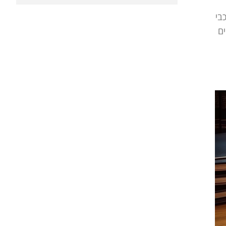
בי
ים