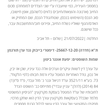
במסמכי העיריה, כפי שיועברו ע"י שני הצדדים למומחה): סכום
החיוב (ארנונה והוצאות/חיובים נלווים כלשהם), אופן חישובו,
סוג הנכס (השימוש בנכס), שטח/גודל הנכס, שם המחזיק או
האדם/הגוף שאליו נשלח החיוב, ופירוט חוב/התחשבנות עבר,
ככל שישנם.
החלטה |21/07/2022 |שלום – תל אביב
ת"א (חדרה) 25667-12-20- דימטרי בייבוק נגד ערן תורגמן
שמות השופטים: יפעת אונגר ביטון
על עורך דין לשוות עיקרים וערכים אלה נגד עיניו, שכן אז יבין,
אל נכון, גודל האחריות המוטל עליו ורמת חבותו כלפי הלקוח".
73. בע"א 3521/11 עו"ד דניאל וגנר נ' מזל עבדי, פ"ד ס"ז(1)
84 (2014) (להלן:" עניין עבדי") מתייחס כב' השופט הנדל
לחובותיו של עו"ד המטפל בעסקת מקרקעין: "הניסיון המשפטי
מלמד שככלל בעסקאות מקרקעין עורך הדין הוא שחקן מרכזי.
תפקידו המקצועי של עורך הדין עשוי לכלול הכנת מסמכים,