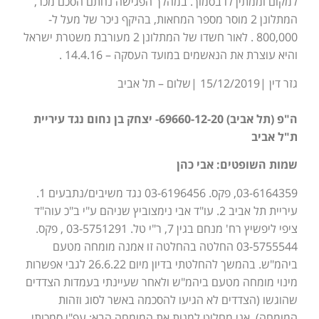
למקום וממתין לו בסמוך. במהלך הפגישה נחתם הסכם מכר,
המתלונן 2 מוסר מספר המחאות, בהיקף ניכר של מעל ל-
800,000 . לאור חשדו של המתלונן 2 מעורבת משטרת ישראל
והיא עוצרת את הנאשמים במועד העסקה – 14.4.16 .
גזר דין |15/12/2019 |שלום – תל אביב
ה"פ (תל אביב) 69660-12-20- יצחק בן נחום נגד עיריית
ת"ל אביב
שמות השופטים: אבי כהן
03-6164359, פקס. 03-6196456 נגד משיבים/נתבעים 1.
עיריית תל אביב 2. עו"ד אבי נימצוביץ שניהם ע"י ב"כ עוה"ד
ציפי ליפשיץ רח' מנחם בגין 7, ר"י טל. 03-5751291 , פקס.
03-5755544 החלטה בהחלטה זו אמנה מומחה מטעם
ביהמ"ש. בהמשך להחלטתי בדיון מיום 26.6.22 לגבי אפשרות
מינוי מומחה מטעם ביהמ"ש ולאחר שעיינתי בעמדות הצדדים
שהוגשו (הצדדים לא הגיעו להסכמה באשר לסוג וזהות
המומחה), אני מחליט למנות את המומחה הבא: עפ"י סמכותי