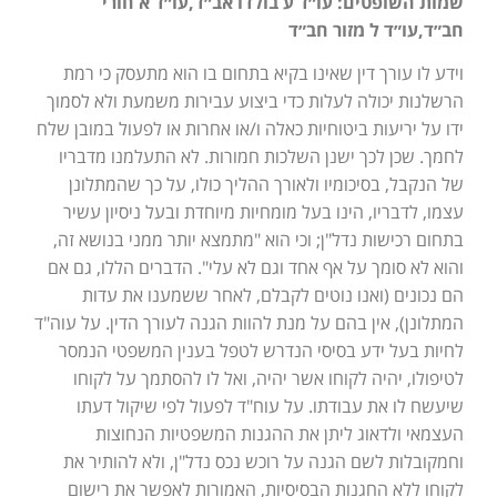
שמות השופטים: עו״ד ע בולדו אב״ד,עו״ד א חורי
חב״ד,עו״ד ל מזור חב״ד
וידע לו עורך דין שאינו בקיא בתחום בו הוא מתעסק כי רמת
הרשלנות יכולה לעלות כדי ביצוע עבירות משמעת ולא לסמוך
ידו על יריעות ביטוחיות כאלה ו/או אחרות או לפעול במובן שלח
לחמך. שכן לכך ישנן השלכות חמורות. לא התעלמנו מדבריו
של הנקבל, בסיכומיו ולאורך ההליך כולו, על כך שהמתלונן
עצמו, לדבריו, הינו בעל מומחיות מיוחדת ובעל ניסיון עשיר
בתחום רכישות נדל"ן; וכי הוא "מתמצא יותר ממני בנושא זה,
והוא לא סומך על אף אחד וגם לא עלי". הדברים הללו, גם אם
הם נכונים (ואנו נוטים לקבלם, לאחר ששמענו את עדות
המתלונן), אין בהם על מנת להוות הגנה לעורך הדין. על עוה"ד
לחיות בעל ידע בסיסי הנדרש לטפל בענין המשפטי הנמסר
לטיפולו, יהיה לקוחו אשר יהיה, ואל לו להסתמך על לקוחו
שיעשח לו את עבודתו. על עוח"ד לפעול לפי שיקול דעתו
העצמאי ולדאוג ליתן את ההגנות המשפטיות הנחוצות
וחמקובלות לשם הגנה על רוכש נכס נדל"ן, ולא להותיר את
לקוחו ללא החגנות הבסיסיות, האמורות לאפשר את רישום