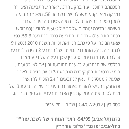
הסכמתם לתוכנו ועוד בהקשר דנן, לאחר שהתביעה האמורה
נמחקה ולא נקבע משקלה של ראיה זו. 58. משכך התביעה
למתן פסק דין הצהרתי לפיו דמי השכירות הראויים עבור
השימוש בדירה עומדים על סך של 8,500 לחודש (כמבוקש
בכתב התביעה) – נדחית. התביעה כנגד הנתבעת 3 59. כפי
שאני מבינה, על פי כתב המחאת זכויות משנת 2010 (נספח 9
לכתב ההגנה), הומחו כל זכויותיו של הנתבע 2 בדירה לנתבעת
3 ולנתבעת 1 גם יחד. 60. בין שכך נעשה על רקע מצבו
הכלכלי של הנתבע 2 כטענת התובעת ובין אם לאו כטענתו,
הרי שבנסיבות בהן קיבלה הנתבעת 3 זכויות בדירה ולאחר
שכעולה ממסקנותיי, אין לנתבעים 1 ו-2 הזכות להמשיך
ולהחזיק בה, יש להורות כאמור גם בעניינה של הנתבעת 3, על
מנת לסיים את המחלוקת בין הצדדים בעניין זה. סוף דבר 61.
פסק דין |04/07/2017 |שלום – תל אביב
בדמ (תל אביב) 54/95- הועד המחוזי של לשכת עוה"ד
בתל-אביב יפו נגד ' פלוני עורך דין