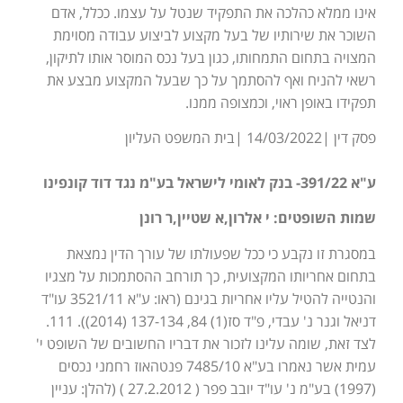
אינו ממלא כהלכה את התפקיד שנטל על עצמו. ככלל, אדם
השוכר את שירותיו של בעל מקצוע לביצוע עבודה מסוימת
המצויה בתחום התמחותו, כגון בעל נכס המוסר אותו לתיקון,
רשאי להניח ואף להסתמך על כך שבעל המקצוע מבצע את
תפקידו באופן ראוי, וכמצופה ממנו.
פסק דין |14/03/2022 |בית המשפט העליון
ע"א 391/22- בנק לאומי לישראל בע"מ נגד דוד קונפינו
שמות השופטים: י אלרון,א שטיין,ר רונן
במסגרת זו נקבע כי ככל שפעולתו של עורך הדין נמצאת
בתחום אחריותו המקצועית, כך תורחב ההסתמכות על מצגיו
והנטייה להטיל עליו אחריות בגינם (ראו: ע"א 3521/11 עו"ד
דניאל וגנר נ' עבדי, פ"ד סז(1) 84, 137-134 (2014)). 111.
לצד זאת, שומה עלינו לזכור את דבריו החשובים של השופט י'
עמית אשר נאמרו בע"א 7485/10 פנטהאוז רחמני נכסים
(1997) בע"מ נ' עו"ד יובב פפר ( 27.2.2012 ) (להלן: עניין