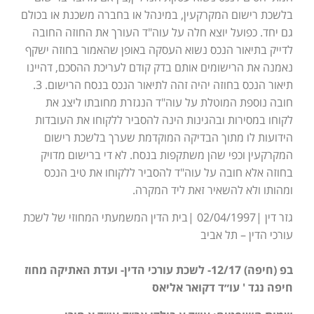
בלשכת רישום המקרקעין, במינהל או בחברה משכנת או בכולם
גם יחד. כפועל יוצא חלה על עוה"ד העורך את החוזה החובה
לדייק בתיאור הנכס נשוא העסקה באופן שהאמור בחוזה ישקף
נאמנה את הרישומים אותם בדק קודם לעריכת ההסכם, דהיינו
תיאור הנכס בחוזה יהיה זהה לתיאור הנכס בנסח הרישום. 3.
חובה נוספת המוטלת על עוה"ד הנגזרת מחובתו ליצג את
לקוחו במסירות ובהגינות הינה להסביר ללקוחו את העובדות
הידועות לו מתוך הבדיקה המוקדמת שערך בלשכת רישום
המקרקעין וכפי שהן משתקפות בנסח. לא די ברישום מדויק
בחוזה אלא חובה על עוה"ד להסביר ללקוחו את טיב הנכס
ומהותו ולא להשאיר זאת ליד המקרה.
גזר דין |02/04/1997 |בית הדין המשמעתי המחוזי של לשכת
עורכי הדין – תל אביב
בפ (חיפה) 12/17- לשכת עורכי הדין- ועדת האתיקה מחוז
חיפה נגד ' עו״ד דקואר אליאס