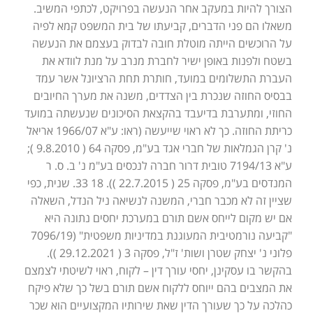
הצורך להיות במעקב אחר הנעשה בפרויקט, לכתפי המשיב.
משאלו הם פני הדברים, קביעתו של בית המשפט קמא לפיה
על הרוכשים הייתה מוטלת חובה לבדוק בעצמם את הנעשה
בשטח ולפנות באופן ישיר לחברת מנרב על מנת לוודא את
העברת התשלומים במועד, חותרת תחת הרציונל אשר עמד
בבסיס החוזה שנכרת בין הצדדים, משנה את מערך החיובים
החוזי, ומתערבת בדיעבד בהקצאת הסיכונים שנעשתה במועד
כריתת החוזה. כך לא ראוי שייעשה (ראו: ע"א 1966/07 אריאל
נ' קרן הגמלאות של חברי אגד בע"מ, פסקה 64 ( 9.8.2010 );
ע"א 7194/13 טובית דרור חברה לנכסים בע"מ נ' ב. ס. ר
המנדסים בע"מ, פסקה 25 ( 22.7.2015 )). 18 33. שנית, כפי
שציין זה לא מכבר חברי, המשנה לנשיאה ניל הנדל, השאלה
אם יש מקום לייחס אשם תורם במערכת יחסים נתונה היא
"קביעה נורמטיבית המעוגנת במדיניות משפטית" (7096/19
פלוני נ' יצחק שטרן ושות' ז"ל, פסקה 3 ( 29.12.2021 )).
בהקשר בו עסקינן, יחסי עורך דין – לקוח, ראוי לשיטתי לצמצם
את המצבים בהם ייוחס ללקוח אשם תורם בשל כך שלא פיקח
כהלכה על כך שעורך הדין שאת שירותיו המקצועיים הוא שכר