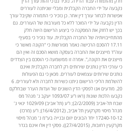
חלק מהתמורה עבור הדירה. נזכיר גם כי זהות עורך הדין
נקבעה על ידי החברה הקבלנית ומבלי שניתנה לעוררים
אפשרות לבחור עורך דין אחר. כן נזכיר כי התמורה שקיבל עורך
הדין נקבעה על ידי המוכר ללא כל מעורבות של העוררים. גם
בכך יש לחזק את המסקנה כי ביצוע הרישום היווה חלק
מהתחייבויותיה של החברה הקבלנית. עוד נזכיר כי בסעיף
17.11 להסכם הרכישה נאמר מפורשות כי "הקונה מאשר כי
עוה"ד מייצגים את החברה בעסקה מושא הסכם זה ואין הם
מייצגים את הקונה,". אמרה זו ממשמעה כי הוסכם בין הצדדים
כי עורכי הדין נותנים שירותים רק לחברה הקבלנית ואינם
נותנים שירותים עצמאים לעוררים. מכאן כי גם הפעולות
להשלמת הליכי הרישום ניתנו כשירות לחברה ולא לעוררים. 6
20. מודעים אנו לפסקי הדין השונים של ועדות הערר שבחלקם
נקבעו הלכות שונות (ראו ו"ע 1093/07 יעקב נ' מנהל מס
שבח תל-אביב (2/2/2009); ו"ע (תל אביב) 1029/09 ינאי נ'
מנהל מיסוי מקרקעין תל אביב, (16/4/2012); ו"ע (מרכז)
17240-10-12 יחד הבונים יזום ובנייה בע"מ נ' מנהל מיסוי
מקרקעין רחובות, (27/4/2015)). פסקי דין אלו אינם בגדר