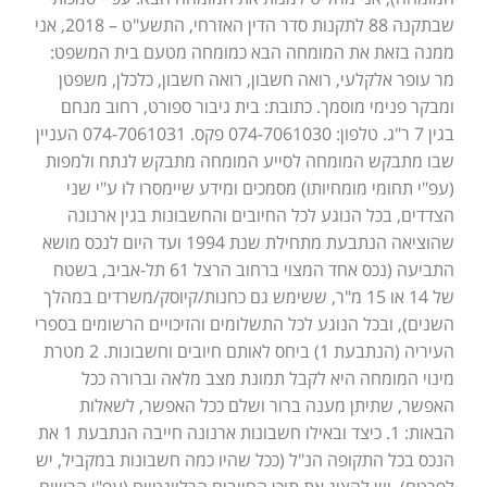
שבתקנה 88 לתקנות סדר הדין האזרחי, התשע"ט – 2018, אני
ממנה בזאת את המומחה הבא כמומחה מטעם בית המשפט:
מר עופר אלקלעי, רואה חשבון, רואה חשבון, כלכלן, משפטן
ומבקר פנימי מוסמך. כתובת: בית גיבור ספורט, רחוב מנחם
בגין 7 ר"ג. טלפון: 074-7061030 פקס. 074-7061031 העניין
שבו מתבקש המומחה לסייע המומחה מתבקש לנתח ולמפות
(עפ"י תחומי מומחיותו) מסמכים ומידע שיימסרו לו ע"י שני
הצדדים, בכל הנוגע לכל החיובים והחשבונות בגין ארנונה
שהוציאה הנתבעת מתחילת שנת 1994 ועד היום לנכס מושא
התביעה (נכס אחד המצוי ברחוב הרצל 61 תל-אביב, בשטח
של 14 או 15 מ"ר, ששימש גם כחנות/קיוסק/משרדים במהלך
השנים), ובכל הנוגע לכל התשלומים והזיכויים הרשומים בספרי
העיריה (הנתבעת 1) ביחס לאותם חיובים וחשבונות. 2 מטרת
מינוי המומחה היא לקבל תמונת מצב מלאה וברורה ככל
האפשר, שתיתן מענה ברור ושלם ככל האפשר, לשאלות
הבאות: 1. כיצד ובאילו חשבונות ארנונה חייבה הנתבעת 1 את
הנכס בכל התקופה הנ"ל (ככל שהיו כמה חשבונות במקביל, יש
לפרטם). יש להציג את תוכן החיובים הרלוונטיים (עפ"י הרשום