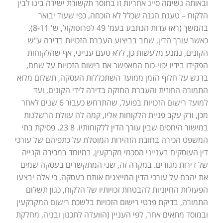
ובאותה נשימה סייג אחריות זו בחוסר תקשורת ישירה בינו לבין
הלקוח – טענת הגנה שכלל לא הוכחה, כפי שעוד יבואר
בהמשך (ראו עדות הנתבע בעמ' 49 לפרוטוקול, ש' 8-11).
כאשר עורך הדין, שחב בביצוע העברת הזכויות בדירה ע"ש
הקונים, נמנע מלעשות כן, ללא טעם ענייני, אף שהלקוחות
הפקידו בידיו יפוי-כוח המאפשר את רישום הזכויות על שמם,
בדגש על חלוף הזמן ממועד השתכללות העסקה, תשלום מלוא
התמורה החוזית והעברת החזקה בדירה לידי הקונים, ועד
למועד רישום הזכויות בפועל, שהתרחש כעבור 6 שנים לאחר
מכן, ורק עקב פניית הלקוחות אליו, קמה לה עוולת הרשלנות
במישור היחסים שבין עורך הדין ללקוחותיו. 8 23. פסיקת בתי
המשפט הכירה בחובת הזהירות המוטלת על כתפיהם של עורכי
דין העוסקים בענייני הסכמי מקרקעין, במיוחד במכירה וקנייה
של דירות מגורים. במקרה זה, שני המתקשרים בעסקה שמים
את יהבם על עורכי הדין המייצגים אותם בעסקה, כי אלה יבצעו
הפעולות החיוניות להבטחת זכויותיו של הלקוח, כגון תשלום
התמורה, בדיקת פרטי רישום הזכויות בלשכת רישום המקרקעין
ובמוסד מתאים אחר, לפי העניין (הוועדה לתכנון ובניה, מחלקת