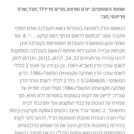
שמות השופטים: יורם וסרצוג,מרים פרידלר,חבד,שרה
פריזנטי,חב
ד
הנאשם הודה למעשה בעובדות נשוא הקובלנה אולם הוסיף
וטען כי טעה "ובמקום לרשום מרתף רשם קרקע. . . ". 8. עוד
הוסיף וטען הנאשם כי העובדות המפורטות בקובלנה אינן
מקימות עבירה מהעבירות שיוחסו לנאשם בקובלנה המתוקנת
דהינו עבירה על סעיפים 53, 54, 1(61), 2(61), ו-3(61) לחוק
לשכת עורכי הדין תשכ"א-1961, וכן עבירה על סעיף 2 לכללי
לשכת עורכי הדין (אתיקה מקצועית) התשמ"ו-1986. הדיון
המשפטי : 512404835 1. כלל 2 לכללי לשכת עורכי הדין
(אתיקה מקצועית) התשמ"ו-1986 מטיל חובה יסודית על
עוה"ד: "לייצג את לקוחו בנאמנות במסירות ללא מורא, תוך
שמירה על הגינות על כבוד המקצוע ועל יחס כבוד לבית
המשפט". 2. כאשר עו"ד מייצג רוכשים בעסקת מקרקעין קיימת
עליו חובה הנגזרת מחובת הנאמנות הנ"ל, לנהוג כלפי לקוחו
בזהירות במיומנות ולבדוק היטב את הרישומים הרלבנטיים
המתייחסים לנכס נשוא עסקת הנדל"ן,בין אם מדובר ברישום