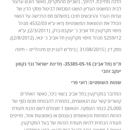
הלכה מחייבת. להיפך, בשניים מהמקרים, כאשר הוגש ערעור
לבית המשפט העליון הושגו הסכמות לביטול פסקי הדין של
ועדות הערר והרוכשים חויבו בתשלום מס הרכישה על השווי
הכולל את ההוצאות המשפטיות (ראו ע"א 4532/03 מנהל
מיסוי מקרקעין תל אביב נ' יעקבס-ברק, (2/3/2011); ע"א
5259/12 מנהל מיסוי מקרקעין תל-אביב נ' ינאי, (2/8/2012)).
פסק דין |31/08/2015 |בימ"ש לעניינים מינהליים – חיפה
ת"פ (תל אביב) 35385-05-16- מדינת ישראל נגד גקסון
יעקב זהבי
שמות השופטים: רועי פרי
המדובר במקרקעין בתל אביב בשווי ניכר, כאשר האחרים
קושרים קשר עם הנאשמים, בתמורה להבטחת סכום כסף של
25,000 בגמר העסקה. הנאשם 1 מצטלם לשם הכנת תעודת
הזהות המזויפת והנאשמים בעצמם או באמצעות אחר, מזייפים
תעודה הנחזית להיות תעודת הזהות של בעל המקרקעין.