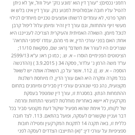
רחמני נכסים): "עורך דין הוא 'מונע נזק' יעיל וזול, אך לא ניתן
להטיל עליו חובה אבסולוטית למנוע נזק. עורך דין אינו בלש או
חוקר פרטי, לא עומדים לרשותו אמצעים טכניים מיוחדים לגילוי
מעשי זיוף והתחזות, וגם עורך דין זהיר ומיומן עלול ליפול קרבן
לנוכל מיומן. השאלה האמיתית והעיקרית הצריכה לענייננו היא
אחת: האם בפני עורכי הדין, או מי מהם, עמדו 'סימני התראה'
שצריכים היו לעורר את חשדם" (ראו: שם, פסקאות 11/10;
הציטוטים הפנימיים הוסרו – א. ש. ; כמו כן ראו: ע"א 2599/13
עו"ד משה הרמן נ' עלדור, פסקה 34 ( 3.9.2015 ) (ההדגשה
הוספה – א. ש. )). 112. אשר על כן, השאלה אותה יש לשאול
בכל מקרה ומקרה היא האם עורך הדין, לו מיוחסת רשלנות
מקצועית, נהג כפי שנוהגים עורכי דין סבירים ומיומנים בתחום
ההתמחות הנתון. במסגרת זו, עורך דין שמטפל בעסקת
מקרקעין לא יישא באחריות מוחלטת למעשי התחזות ומרמה
של לקוחו, כל אימת שהוא מפעיל שיקול דעת מקצועי סביר בכל
דבר ועניין שקשורים לעסקה, ופועל בהתאם. 113. לצד חובה
כללית זו, באה תקנה 14 לתקנות המקרקעין ומטילה חובות
ספציפיות על עורכי דין: "(א) התייצבו הצדדים לעסקה לפני