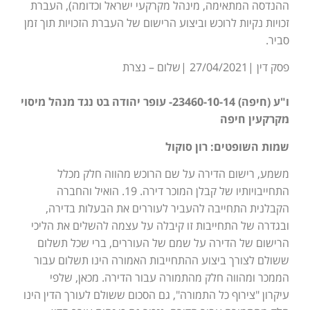
ההנדסה המתאימה, מינהל מקרקעי ישראל וכדומה), העברת
זכויות נקיות לרוכש וביצוע הרישום של העברת הזכויות תוך זמן
סביר.
פסק דין |27/04/2021 |שלום – נצרת
ו"ע (חיפה) 23460-10-14- עופר יהודה בט נגד מנהל מיסוי
מקרקעין חיפה
שמות השופטים: רון סוקול
משמע, רישום הדירה על שם הרוכש מהווה חלק מכלל
התחייבויותיו של קבלן המוכר דירה. 19. הואיל והחברה
הקבלנית התחייבה להעביר לעוררים את הבעלות בדירה,
ובגדרה של התחייבות זו קיבלה על עצמה להשלים את הליכי
הרישום של הדירה על שמם של העוררים, ברי שכל תשלום
ששולם לצורך ביצוע ההתחייבות האמורה הינו תשלום עבור
הממכר ומהווה חלק מהתמורה עבור הדירה. מכאן, שלפי
עיקרון "צירוף כל התמורה", גם הסכום ששולם לעורך הדין הינו