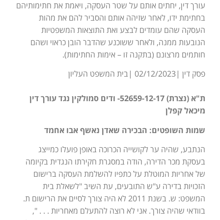
עורך דין, יחתים אותם על שטר העסקה, ויאמת את חתימותיהם
בחתימת ידו, לאחר שזיהה אותם והסביר להם את מהות
העסקה שהם עומדים לבצע ואת התוצאות המשפטיות
הנובעות ממנה, ולאחר ששוכנע שהדבר הובן כראוי ושהם
חותמים מרצונם (בתקנה זו – אימות החתימות).
פסק דין |02/12/2023 |בית המשפט העליון
ת"א (נצרת) 52659-12-17- ודים סמולקין נגד עורך דין
מיכאל קפלן
שמות השופטים: הבכירה שאדן נאשף אבו אחמד
הנתבע, שהיה ער לקושייה הכרוכה באופן פועלו כמייצג
בעסקת מכר הדירה, הודה במסגרת חקירתו הנגדית בקיומה
של אחריות המוטלת על כתפיו להשלמת העסקה ברישום
הזכויות בדירה ע"ש התובעים, עת השיב "לשאלת בית
המשפט: ש. בשנת 2011 לא היה צורך לסיים את הרישום ת.
בוודאי שהיה צורך. אני לא רוצה להתעלם מאחריות . . . ",