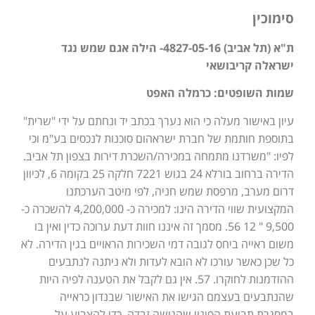
סימוכין
ת"א (תל אביב) 4827-05-16- הילה אגם שמש נגד
ישראלה קריבושאי
שמות השופטים: כרמלה האפט
עיון באישור מעלה כי הוא נערך בכתב יד ונחתם על ידי "שרית"
בתוספת חותמת של חברת ישראהום סוכנות לנכסים בע"מ וכי
לפיו: "משרדנו מתמחה במכירה/השכרת דירות בצפון תל אביב.
הדירה ברחוב בורלא 24 בגוש 7221 חלקה 25 בקומה 6, לכיוון
דרום מערב, מרפסת שמש חניה, לפי מיטב הערכתנו
המקצועית שווי הדירה הינו: למכירה כ- 4,200,000 להשכרה כ-
9,500 " 12 56. מסמך זה איננו חוות דעת ערוכה כדין ואין בו
משום ראייה ביחס לגובה דמי השכירות הראויים בגין הדירה. לא
כל שכן כאשר עורכו לא הובא לעדות ולא ניתנה לנתבעים
ההזדמנות לחוקרו. 57. אין גם לקבל את הטענה לפיה היות
שהנתבעים בעצמם הגישו את האישור שבנדון כראייה
במסגרת תביעת הפינוי שהגישה זבדה, כדי להצביע על