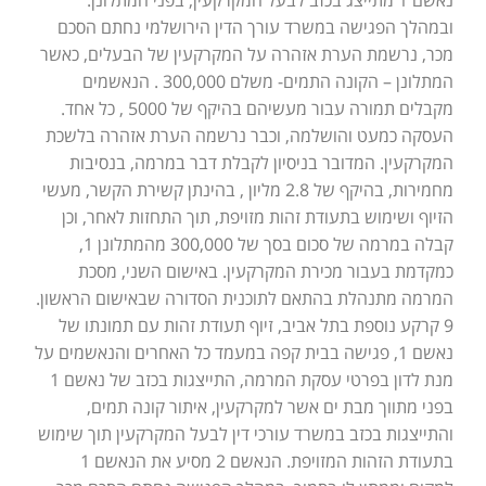
נאשם 1 מתייצג בכזב לבעל המקרקעין, בפני המתלונן.
ובמהלך הפגישה במשרד עורך הדין הירושלמי נחתם הסכם
מכר, נרשמת הערת אזהרה על המקרקעין של הבעלים, כאשר
המתלונן – הקונה התמים- משלם 300,000 . הנאשמים
מקבלים תמורה עבור מעשיהם בהיקף של 5000 , כל אחד.
העסקה כמעט והושלמה, וכבר נרשמה הערת אזהרה בלשכת
המקרקעין. המדובר בניסיון לקבלת דבר במרמה, בנסיבות
מחמירות, בהיקף של 2.8 מליון , בהינתן קשירת הקשר, מעשי
הזיוף ושימוש בתעודת זהות מזויפת, תוך התחזות לאחר, וכן
קבלה במרמה של סכום בסך של 300,000 מהמתלונן 1,
כמקדמת בעבור מכירת המקרקעין. באישום השני, מסכת
המרמה מתנהלת בהתאם לתוכנית הסדורה שבאישום הראשון.
9 קרקע נוספת בתל אביב, זיוף תעודת זהות עם תמונתו של
נאשם 1, פגישה בבית קפה במעמד כל האחרים והנאשמים על
מנת לדון בפרטי עסקת המרמה, התייצגות בכזב של נאשם 1
בפני מתווך מבת ים אשר למקרקעין, איתור קונה תמים,
והתייצגות בכזב במשרד עורכי דין לבעל המקרקעין תוך שימוש
בתעודת הזהות המזויפת. הנאשם 2 מסיע את הנאשם 1