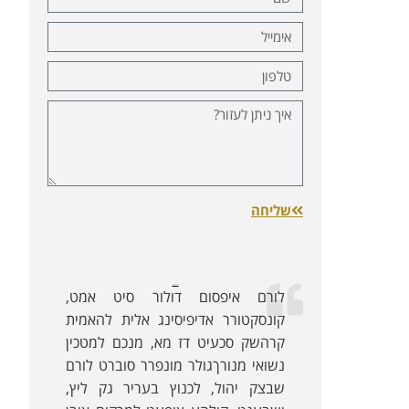
שליחה
לקוחות ממליצים:
לורם איפסום דולור סיט אמט,
קונסקטורר אדיפיסינג אלית להאמית
קרהשק סכעיט דז מא, מנכם למטכין
נשואי מנורךגולר מונפרר סוברט לורם
שבצק יהול, לכנוץ בעריר גק ליץ,