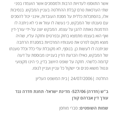
אשר התווספו לעדויות הרבות ולמסמכים אשר הועמדו בפני
שתי הערכאות טרם קבלת ההחלטה בעניין המבקש. בנסיבות
אלו, בהסתכלות כללית על מסכת העובדות, אינני יכול להסכים
עם טענתו של המבקש, כי נעשה לו עוול או כי לא ניתנה לו
הזדמנות נאותה להגן על עצמו. המבקש יוצג על-ידי עורך-דין
ואף הוא בעצמו מתמצא בחוק ובפרטים וחזקה עליו, שהיה
מוצא מקום לפרט את טענותיו המרכזיות במסגרת הרחבה
שניתנה לו לעשות כן. בנוסף, לא מקובלת עלי כלל וכלל טענתו
של המבקש, כאילו הכרעת הדין בעניינו מבוססת על דעה
קדומה כלשהי. חזקה על שופט היושב בדין, כי הינו מקצועי
ונטול משוא פנים וכי ישקול כל עניין ועניין לגופו.
החלטה |24/07/2006 |בית המשפט העליון
ב"ש (חדרה) 527/06- מדינת ישראל- תחנת חדרה נגד
עורך דין אברהם קורן
שמות השופטים:
סברי מוחסן