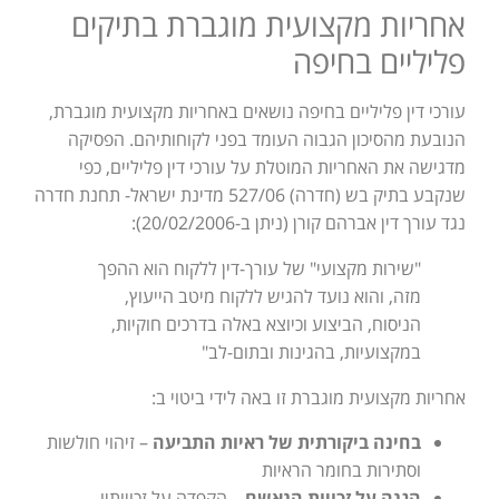
אחריות מקצועית מוגברת בתיקים
פליליים בחיפה
עורכי דין פליליים בחיפה נושאים באחריות מקצועית מוגברת,
הנובעת מהסיכון הגבוה העומד בפני לקוחותיהם. הפסיקה
מדגישה את האחריות המוטלת על עורכי דין פליליים, כפי
שנקבע בתיק בש (חדרה) 527/06 מדינת ישראל- תחנת חדרה
נגד עורך דין אברהם קורן (ניתן ב-20/02/2006):
"שירות מקצועי" של עורך-דין ללקוח הוא ההפך
מזה, והוא נועד להגיש ללקוח מיטב הייעוץ,
הניסוח, הביצוע וכיוצא באלה בדרכים חוקיות,
במקצועיות, בהגינות ובתום-לב"
אחריות מקצועית מוגברת זו באה לידי ביטוי ב:
בחינה ביקורתית של ראיות התביעה
– זיהוי חולשות
וסתירות בחומר הראיות
הגנה על זכויות הנאשם
– הקפדה על זכויותיו