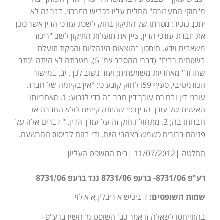
מ"חוקי התעבורה" החלים עליו בכביש המרכזי. דבר זה לא
יתכן. נזכיר: מטרתו של התיקון בחוק לשכת עורכי הדין אשר כונן
את חברת עורכי הדין, ציין את תועלות התיקון לשם "ריכוז
משאבים וידע, חיסכון בהוצאות מינהליות והפקת תועלת
בשטחים רבים" (דברי ההסבר עמ' 5). מטרתה לא היתה "כתב
שחרור" מאחריות משמעתית; ועוד נשוב לכך. יב. במישור
הנורמטיבי, סעיף 59ו לחוק קובע כי: "אין בקיומה של חברת
עורכי דין ובחירת עורך דין חבר בה כדי לגרוע: 1. מאחריותו
האישית של עורך הדין כפי שהיתה קיימת לולא החברה או
חברותו בה; 2. מתחולת חוק זה על עורך הדין. " דברים אלה על
פניהם ברורים כשמש בצהרי היום, ודי בהם לביסוס ההרשעה.
החלטה |11/07/2012 |בית המשפט העליון
רע"פ 8731/06- ברעפ 8731/06 נגד ברעפ 8731/06
שמות השופטים:
ד ביניש א ריבלין,א א לוי
בהתייחסו לשאלה זו אמר כב' השופט מ' חשין ברע"פ