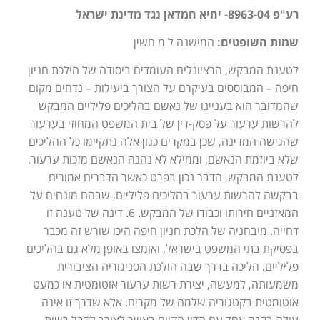
רע"פ 8963-04- יחיא חמדאן נגד מדינת ישראל
שמות השופטים:
המישנה ל מ חשין
לטענת המבקש, הרציונלים העומדים ביסודה של הילכת חניון
חיפה – המבוססים בעיקרם על הצורך ביעילות – נדחים מקום
שהמדובר הוא בעניינו של נאשם בהליכים פליליים המבקש
להרשות ערעור על פסק-דין של בית המשפט המחוזי בערעור
שהגישה המדינה, שכן במקרים כגון אלה נתקיימו כל ההליכים
שלא ביוזמת הנאשם, וממילא לא נהנה הנאשם מזכות ערעור.
לטענת המבקש, הדבר נכון בפרט כאשר הדברים אמורים
בבקשה להרשות ערעור בהליכים פליליים, שבהם מונחים על
המאזניים חירותו וכבודו של המבקש. 6. דינה של טענה זו
דחייה. מיבחניה של הלכת חניון חיפה היכו שורש זה מכבר
בפסיקת בתי המשפט בישראל, ואומצו באופן מלא גם בהליכים
פליליים. הליכה בדרך שבה הולכת הסניגוריה הציבורית
משמעותה, למעשה, יצירת רשות ערעור אוטומטית או כמעט
אוטומטית בקטגוריה שלמה של מקרים. אלא שדרך זו אינה