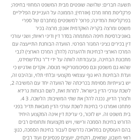
תשעה חברים: שלושה שופטים מבית המשפט המחוזי בחיפה;
פרקליטת מחוז מרכז (אזרחי); הממונה על העניינים הפליליים
בפרקליטות המדינה; פרופ' למשפטים (מחברם של ספרי
משפט ומרצה בקריה האקדמית אונו); מרצה בכיר
באוניברסיטת חיפה המתמחה בסדר דין ודיני ראיות; ושני עורכי
דין בכירים נציגי המגזר הפרטי. הוועדה הבוחנת התייעצה עם
המרכז הארצי לבחינות ולהערכה (להלן: המרכז הארצי) לגבי
מתכונת הבחינה, ובעבודתה לוותה על ידי ד"ר גולדשמידט,
שהוא גם משפטן וגם פסיכומטריקאי מנוסה. אקדים ואדגיש כי
ועדת הבחינות היא גוף עצמאי מקצועי ובלתי תלוי, ובהיבט זה,
יש בעייתיות מסוימת בכריכתה של הוועדה יחד עם המשיבה 2,
לשכת עורכי הדין בישראל. למרות זאת, לשם הנוחות גרידא
ולצורך הדיון, נכנה להלן את שתי המשיבות: הלשכה. 3 4.
פתחנו ואמרנו כי בחינות לשכת עורכי הדין מובאות תדיר בפני
בית משפט זה. יש לזכור, כי עריכת דין אינה המקצוע היחיד
הדורש בחינות הסמכה ורישוי, ויש מקצועות ותחומים רבים
בהם העוסקים במלאכה נדרשים לעבור בחינות הסמכה, כגון:
רואי חשבון, שמאים, רוקחים, יועצים פנסיונים ועוד רבים