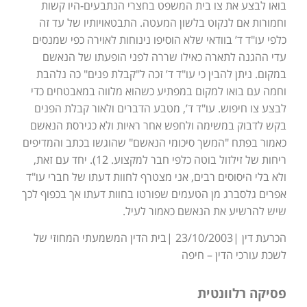
בואו לבצע את צו בית המשפט בחצרי הנתבעים-היו קשות
וחמורות אם לנקוט בלשון המעטה. התבטאויותיו של עד זה
כלפי עו"ד ד’ בוודאי שלא הוסיפו נינוחות לאוירה כפי שמנסים
עדי ההגנה לתארה כאילו שררה לפני הופעתו של הנאשם
במקום. ניתן להבין כי עו"ד ד’ זכה ל"קבלת פנים" כה נלהבת
וחמה עם בואו למקום במפתיע כשהוא מלווה במאבטחים כדי
לבצע צו חיפוש. עו"ד ד’, מטבע הדברים ולאור קבלת הפנים
בקש לדבוק במשימה ולחפש אחר ראיות ולא כגירסת הנאשם
כאמור בפתח "המשך סיכומי הנאשם" שהוגשו בכתב והמדיפים
ריחות של זילזול בוטה כלפי חבר למקצוע. 12). יחד עם זאת,
ולא בלי היסוסים רבים, אני מצטרף לחוות דעתו של חברי עו"ד
אפרים גלסברג מן הטעמים שפורטו בחוות דעתו אך בכפוף לכך
שיש להרשיע את הנאשם כאמור לעיל.
הכרעת דין |23/10/2003 |בית הדין המשמעתי המחוזי של
לשכת עורכי הדין – חיפה
פסיקה רלוונטית