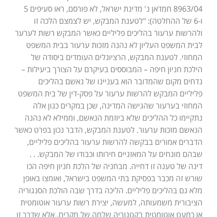
8963/04 חמדאן נ' מדינת ישראל, לא פורסם, ראו סעיפים 5
ו-6 של ההחלטה): "לטענת המבקש, יש לצמצם הלכה זו
ולהרשות ערעור בהליכים פליליים כאשר המבקש רשות לערער
לבית המשפט העליון לא נהנה מזכות ערעור בבית המשפט
המחוזי. לטענת המבקש, הרציונלים העומדים ביסודה של
הילכת חניון חיפה – המבוססים בעיקרם על הצורך ביעילות –
נדחים מקום שהמדובר הוא בעניינו של נאשם בהליכים
פליליים המבקש להרשות ערעור על פסק-דין של בית המשפט
המחוזי בערעור שהגישה המדינה, שכן במקרים כגון אלה
נתקיימו כל ההליכים שלא ביוזמת הנאשם, וממילא לא נהנה
הנאשם מזכות ערעור. לטענת המבקש, הדבר נכון בפרט כאשר
הדברים אמורים בבקשה להרשות ערעור בהליכים פליליים,
שבהם מונחים על המאזניים חירותו וכבודו של המבקש. . .
דינה של טענה זו דחייה. מבחניה של הלכת חניון חיפה הכו
שורש זה מכבר בפסיקת בתי המשפט בישראל, ואומצו באופן
מלא גם בהליכים פליליים. הליכה בדרך שבה הולכת הסנגוריה
הציבורית משמעותה, למעשה, יצירת רשות ערעור אוטומטית
או כמעט אוטומטית בקטגוריה שלמה של מקרים. אלא שדרך זו