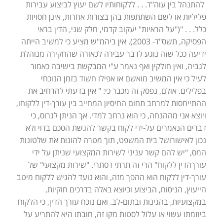
להתנהל בין עוה"ד. . . ללקוחותיו לשם יעוץ לביצוע עבירות
פליליות או לשם השתתפות בהן בצורות אחרות, אינן חסויות
כלל. . . "("על הראיות" יעקוב קדמי, חלק שני, הדין בראי
הפסיקה, תשס"ד- 2003). אין ביהמ"ש מציע כי למשיב הייתה
ידיעה ככל שזה נוגע לדבר עבירה לכאורה שהחקירה מנוהלת
לגביה, ואין חולקין ואף נאמר ע"י המבקשת בישיבה כאמור
לעיל כי אין המשיב מואשם או אפילו חשוד בזמן הנוכחי
בפלילים. אולם, נפסק זה מכבר כי: " אין בדעתי להרחיב את
ההתייחסות למרחב תחום החיסיון המחייב בין עורך-דין ללקוחו,
ויוצא אני מההנחה, כי הוא נרחב למדי. אך הניתן לגרוס, כי
דברים הנאמרים על-ידי לקוח בקשר להגשת הסכם בדוי ולא
נכון לאישורושל בית המשפט, תוך מטרה להונות את שלטונות
המס, "יש להם קשר עניני לשירות המקצועי שניתן על ידי
עורךהדין ללקוח" הרי זה תרתי דסתרי. "שירות מקצועי" של
עורך-דין ללקוח הוא ההפך מזה, והוא נועד להגיש ללקוח מיטב
הייעוץ, הניסוח, הביצוע וכיוצא באלה בדרכים חוקיות,
במקצועיות, בהגינות ובתום-לב. ואם נוכח עורך הדין, כי הלקוח
ביוזמתו עשוי או עלול לסטות מקו זה, חובתו היא להתריע על