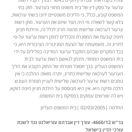
עולה בקנה אחד עם הדין הקיים באשר לצורך לקבל רשות
ערעור על פסק-דין של בית משפט מחוזי בערעור. חוק בתי
המשפט קובע, ככלל, כי הליכים משפטיים ידונו בשתי ערכאות,
בלא קשר לשאלה מי היה הצד שיזם את הערעור. מתן רשות
ערעור לערכאה שלישית מהווה חריג לכלל זה, והילכת חניון
חיפה קובעת את המסגרת והכללים למתן רשות ערעור על-פי
לחריג זה. משמעותה של הצעת הסניגוריה הציבורית היא, כי
בכל המקרים שבהם התקבל ערעור המדינה בפלילים על-ידי
בית המשפט המחוזי, תינתן לנאשם רשות ערעור לבית
המשפט העליון. בכך תסוכל מטרתו של החוק הקובע את הליך
הערעור לערכאה שלישית כחריג. יתרה מזאת: ההלכה כי אין
נותנים רשות ערעור לערכאה שלישית לעניין חומרת העונש
הלכה ותיקה היא. אין היא מבוססת על הילכת חניון חיפה דווקא,
ויש לה שורשים עמוקים בפסיקת בית המשפט.
החלטה |02/03/2005 |בית המשפט העליון
בר"ש 4660/12- עורך דין אברהם עזריאלנט נגד לשכת
עורכי הדין בישראל