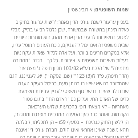
שמות השופטים:
א רובינשטיין
בעניין ערעור לשכת עורכי הדין נאמר: 'רשות ערעור בתיקים
כאלה תינתן במשורה שבמשורה, שכן גלגול רביעי בתיק, מבלי
לפגוע בחשיבותו לבעלי הדין או מי מהם, הוא מותרות דיוניים
שבית משפט זה אינו יכול להעניקם, נוכח העומס המוטל עליו,
אלא במקרים חריגים ביותר, ועל אלה לכלול שאלות עקרוניות
בעלות חשיבות משפטית או ציבורית. כל כך – בגדרי "מהדורה
מחמירה" של הלכת רע"א 103/82 חניון חיפה נ' מצת אור
(הדר חיפה), פ"ד לו(3) 123'" (שם, פסקה י'). יא. לענייננו, הגם
שהמדובר בנושא שיש בו בנותן טעם, כביכול בעיקר טענה
שובת לב שאין דינו של גוף משפטי לעניין עבירות משמעת
כדינו של האדם החי, ועל כן גם "האדם החי" בתוכו פטור
מאחריות – לא מצאתי דופי בהכרעות שלוש הערכאות
הקודמות. ואומר כבר כאן: הטענה המרכזית מופרכת ומנוגדת,
הן ללשון החוק כנתינתו – בסעיף 59ו – הן לתכליתו; קבלתה
תהא משגה שאינו אחראי ואינו הולם. חברת עורכי דין איננה
"כביש עוקף" שבנסיעה בו משוחרר עורך הדין השותף בה