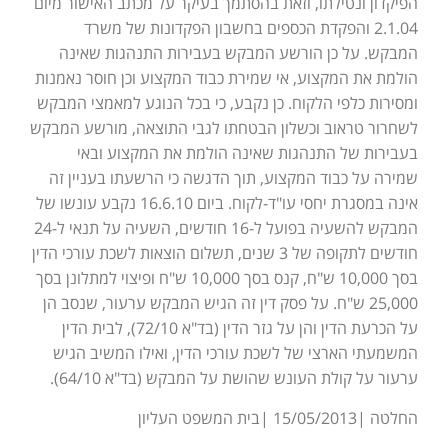
הפיקדון ונטילתו, וזאת בהסתמך בעיקר על מכתב האישור מיום
2.1.04 והפקדת הכספים בחשבון הפקדונות של משרד
המבקש. על כן הורשע המבקש בעבירות התנהגות שאינה
הולמת את המקצוע, אי שמירת כבוד המקצוע וכן חוסר נאמנות
ומסירות כלפי הלקוח. כן נקבע, כי בכל הנוגע למאמצי המבקש
לשחרור טראוב וכשלון הבטחתו לגבי התוצאה, מורשע המבקש
בעבירות של התנהגות שאינה הולמת את המקצוע ובאי
שמירה על כבוד המקצוע, תוך הדגשה כי הרשעתו בעניין זה
אינה במסגרת יחסי עו"ד-לקוח. ביום 16.6.10 נקבע עונשו של
המבקש להשעיה בפועל ל-16 חודשים, השעיה על תנאי ל-24
חודשים לתקופה של 3 שנים, תשלום הוצאות לשכת עורכי הדין
בסך 10,000 ש"ח, קנס בסך 10,000 ש"ח ופיצוי למתלונן בסך
25,000 ש"ח. על פסק דין זה הגיש המבקש ערעור, שנסב הן
על הכרעת הדין והן על גזר הדין (בד"א 72/10), לבית הדין
המשמעתי הארצי של לשכת עורכי הדין, ואילו המשיב הגיש
ערעור על קולת העונש שהושת על המבקש (בד"א 64/10).
החלטה |15/05/2013 |בית המשפט העליון