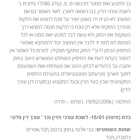
כך ולמנוע זאת ממנו" הדגשה ס. מ. (עלע 17/86 פלונית נ'
לשכת עורכי הדין, נבו הוצאה לאור). לאור האמור גם אם
המשיב לא הניח ידו באופן ישיר על מנת להסיט את הלקוח
מהדרך החוקית אלא רק נוכח כי הלקוח מנסה למצוא דרך
העוקפת את החוק ולא עשה דבר למנוע זאת ממנו או לכל
הפחות לא לתת יד לדבר אין המשיב יכול להתחבא מאחורי
החיסיון הניתן לו ע"י החוק מתוקף תפקידו. למרות כל האמור אין
להסיר בקלות דעת את החיסיון המוחלט המושרש היטב בחוק
וחובה על ביהמ"ש לבחון היטב את פעולותיו ואת השפעתם
לתווך הארוך ופגיעתם הפוטנציאלית במערכת היחסים
המקצועית שבין בעל הדין ובעל המקצוע (במקרה דנן עורך
הדין).
החלטה |19/02/2006 |שלום – חדרה
בדמ (חיפה) 15/01- לשכת עורכי הדין נגד ' עורך דין פלוני
שמות השופטים:
צבי אלטר,נחמן ברטוב,חבד,אפרים
גלסברג,חבד