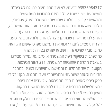
93536984317 לדעתי, לא ועד מחוז חיפה כמו גם לא ביה"ד
המשמעתי של לשכת עוה"ד הינם המוסדות המתאימים
והראויים לקבוע כי תלונה שהוגשה למשטרה הינה, אפריורי,
תלונת שוא או תלונה שהוגשה במטרה להטעות את המשטרה,
ובפרט כשהמשטרה טרם החליטה עד עצם היום הזה (ככל
הידוע לנו מהראיות שבתיק) כיצד לנהוג בתלונה זו. בשל טעם
זה הייתי מציע לחברי לזכות את הנאשם מפרט אישום זה, וזאת
כמובן מבלי שזיכוי זה ייחשב או יפורש בצורה כלשהי
כהתערבות בשיקול דעת המשטרה או כקביעת עמדה מצידנו
בשאלת התלונה שהוגשה למשטרה. 11). לאור הגירסות
הקוטביות של המתלונים והנאשם שהושמעו בפנינו במהלך
הדיונים ולאחר ששמעתי והתרשמתי מעדי ההגנה, מקנן בליבי
ספק ביחס לאמיתות חלק מהגירסות של עדים אלה ביחס
להשתלשלות הדברים עוד קודם להופעת הנאשם במקום.
מעיון בסעיף 3 לדו"ח חיפוש ותפיסה שהוגש ע"י עוה"ד ד’ ור'
לביהמ"ש המחוזי בחיפה בת. א. והוצג בפניננו כחלק מנספחי
ק/3 עולה כי התבטאויותיו של עד ההגנה מ' כלפי עו"ד ד’, עם