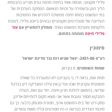
פלילי מקצועי, מנוסה ואתי בחיפה מהווה גורם מכריע בהבטחת
הליך הוגן ובשמירה על זכויות הנאשם. הפסיקה העדכנית של
בתי המשפט במחוז חיפה ממשיכה להדגיש את החשיבות
העליונה של סטנדרטים מקצועיים גבוהים בייצוג פלילי, לטובת
הלקוחות ומערכת המשפט כאחד.
מומלץ להתעייץ עם
עוד
פלילי חיפה
מומחה בתחום.
סימוכין
רע"פ 2451-06- יגאל שגיא רוח נגד מדינת ישראל
שמות השופטים
: ס גובראן
תחת זאת, נראה לי, כי בענייננו לא התעוררה כל שאלה
משפטית עקרונית שכזו ועל כן אין עילה המצדיקה דיון בגלגול
שלישי, בהתאם להלכת חניון חיפה. יחד עם זאת, העלה
המבקש מספר טענות אשר אני מוצא מקום להתייחס אליהן.
פסק-דינו של בית-המשפט ארוך, מפורט ומנומק כדבעי. כך גם
סיכומי הצדדים בפרשה זו היו מפורטים וכללו מאות עמודים,