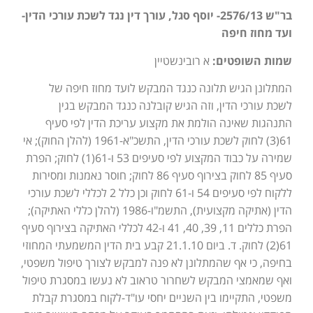
בר"ש 2576/13- יוסף סגל, עורך דין נגד לשכת עורכי הדין-
ועד מחוז חיפה
שמות השופטים:
א רובינשטיין
המתלונן הגיש תלונה כנגד המבקש לועד מחוז חיפה של
לשכת עורכי הדין, וזה הגיש קובלנה כנגד המבקש בגין
התנהגות שאינה הולמת את מקצוע עריכת הדין לפי סעיף
61(3) לחוק לשכת עורכי הדין, התשכ"א-1961 (להלן החוק); אי
שמירה על כבוד המקצוע לפי סעיפים 53 ו-61(1) לחוק; הפרת
סעיף 85 לחוק בצירוף סעיף 86 לחוק; חוסר נאמנות ומסירות
ללקוח לפי סעיפים 54 ו-61 לחוק וכן כלל 2 לכללי לשכת עורכי
הדין (אתיקה מקצועית), התשמ"ו-1986 (להלן כללי האתיקה);
הפרת כללים 11, 39, 40, 41 ו-42 לכללי האתיקה בצירוף סעיף
61(2) לחוק. ד. ביום 21.1.10 קבע בית הדין המשמעתי המחוזי
בחיפה, כי אף שהמתלונן לא פנה למבקש לצורך טיפול משפטי,
ואף שמאמצי המבקש לשחרור טראוב לא נעשו במסגרת טיפול
משפטי, התקיימו בין השניים יחסי עו"ד-לקוח במסגרת קבלת