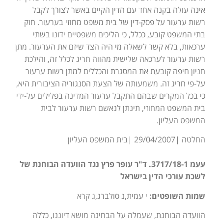
אינה עולה בקנה אחד עם הדין הקיים באשר לצורך לקבל
רשות ערעור על פסק-דין של בית משפט מחוזי בערעור. חוק
בתי המשפט קובע, ככלל, כי הליכים משפטיים ידונו בשתי
ערכאות, בלא קשר לשאלה מי היה הצד שיזם את הערעור. מתן
רשות ערעור לערכאה שלישית מהווה חריג לכלל זה, והילכת
חניון חיפה קובעת את המסגרת והכללים למתן רשות ערעור
על-פי חריג זה. משמעותה של הצעת הסנגוריה הציבורית היא,
כי בכל המקרים שבהם התקבל ערעור המדינה בפלילים על-ידי
בית המשפט המחוזי, תינתן לנאשם רשות ערעור לבית
המשפט העליון.
החלטה |29/04/2007 |בית המשפט העליון
עעמ 3717/18-1. ד"ר עופר פרץ נגד הוועדה הבוחנת של
לשכת עורכי הדין בישראל
שמות השופטים:
י עמית,נ סולברג,ג קרא
הוועדה הבוחנת, שעמלה על הבחינה מושא דיוננו, כללה