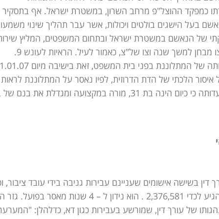
דתו כמפקד ההוצל"פ מרחב השרון, במשטרת ישראל. אף בתסקיר
שם בעל הישגים בולטים ויכולות, אשר עבר תהליך שינוי משמעות
קתי של הנאשם במשטרת ישראל ובתחום המשפטים, המליץ שירות
המבחן לבטל את ההרשעה בדין ולהטיל על הנאשם צו מבחן למשך שנה וצו של"צ, כאמור לעיל. הראיות לעונש 9.
איסור הלכתי של הדת הדרוזית, לפיו נאסר על המתלוננת לראות
את הנאשם לאחר הגירושין. 10. המתלוננת סיפרה בעדותה כי כיום הינה בת 31, מורה במקצועה ומגדלת את בנם
דין בשישה אישומים שעניינם עבירות גניבה בידי עובד ציבור, וכ
בעבירות מרמה והפרת אמונים, כאשר סכום המעילה הגיע לכדי 2,376,581 . הוא נידון ל – 4 שנות מאסר בפועל.
הגותו של עורך דין, שמורשע בעבירות כגון דא, כדלהלן: "המערער