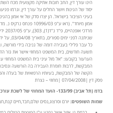
הינו עורך דין, החב חובות אתיקה מקצועית מכח השתיי
יסוד של הגינות ויושר החלים על עורך דין, וגרמו פגי
בעיני הציבור בישראל. הן יצרו סדק של אי אמון בהג
כל עבר פלילי בעבירה דומה של גניבה בידי מורשה, 
תשעה חודשים, בית המשפט המחוזי אישר את גזר הד
הערעור בקובעו: "אל מול עיני בית המשפט המחוזי עמ
המבקשת, לרבות חומרת העבירה בה הורשעה ונסיבות 
הקשה של המבקשת, בעיותיו הרפואיות של בעלה והס
פסק דין |07/04/2008 |מחוזי – נצרת
בדמ (תל אביב) 133/99- הועד המחוזי של לשכת עורכי הדין בתל אביב יפו נגד ' פלוני עורך דין
שמות השופטים:
יורם וסרצוג,נסים שלם,חבד,חיים קנת,חב