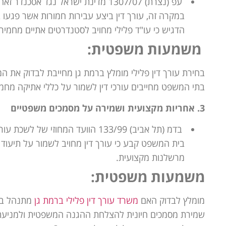
עפ (נצרת) 1307/07 מדינת ישראל נגד אסכנדר זאהי (08/04/2008)
במקרה זה, עורך דין ביצע עבירות חמורות אשר פגעו 
הדגיש כי עו"ד פלילי מחויב לסטנדרטים אתיים מחמירי
משמעות משפטית:
בחירת עורך דין פלילי מומלץ ברמת גן מחייבת לבדוק את המו
בתי המשפט מחייבים עורכי דין לשמור על כללי אתיקה מחמיר
3. אחריות מקצועית ושמירה על מסמכים משפטיים
בדמ (תל אביב) 133/99 הוועד המחוזי של לשכת עורכי הדין בתל אביב נגד פלוני עו"ד (24/05/2000)
בית המשפט קבע כי עורך דין מחויב לשמור על תיעוד 
מרשלנות מקצועית.
משמעות משפטית:
מומלץ לבדוק האם
משרד עורך דין פלילי ברמת גן
מתנהל באו
שמירת מסמכים חיונית להצלחת ההגנה המשפטית ולמניעת ט