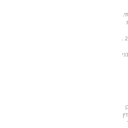
י.
במסגרת הראיות לעונש מטעם המאשימה הובאה עדותה של המתלוננת בפני בית המשפט, זאת בישיבה מיום 21.01.07 .
 של בני
ן
 גזר הדין