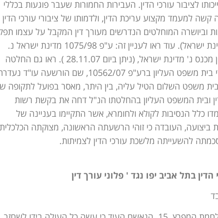
כותו לציבור עורכי הדין. העבירות החמורות שעבר פוגעות בכללי
עה קשה למעמד מקצוע עריכת הדין, ולדמותו של ציבורי עורכי הדין
ינות וביושרה המוחלטים הנדרשים מעורך דין המקבל על עצמו תפק
אמון מיוחד". (ראו ע"פ 10996/03 פנחס נרקיס נ. מדינת ישראל). עוד ראו לעניין זה: ע"פ 1075/98 מדינת ישראל נ.
מרדכי אופנהיים, פ"ד נ"ד(1), 303), ע"פ 2037/05 ידין מכנס נ' מדינת ישראל, (ניתן ביום 28.11.07 ). ראו גם החלטה
שניתנה לפני ימים ספורים, בתאריך 03/04/08, על ידי בית משפט העליון ברע"פ 10562/07, שם הורשעה עו"ד נעד
ובית משפט השלום הטיל עליה, בין היתר, מאסר בפועל לתקופה ש
ין ובית המשפט העליון בהחלטתו הנ"ל דחה את בקשת רשות
דו כלל הנסיבות לקולא ולחומרא, אשר התקיימו בעניינה של
ביצועה, העובדה כי זוהי הרשעתה הראשונה, מצוקתה הכלכלית
כמתה להשעייתה מלשכת עורכי הדין לצמיתות.
ד
. . ברמת גן, אזור אשר נפגע ע"י הפצצות הטילים במלחמת המפרץ. 15. הנאשם העיד כי עשה כל העולה בידו לשחזר