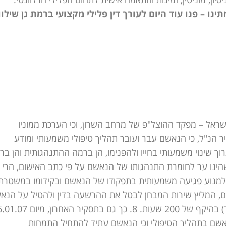
ינו – פנו עוד היום לעורך דין פלילי מקצועי ברמת גן שילוו
ראל – מפקד ההוצל"פ של מרחב השרון, וכי הערכת ממוניו
 הנ"ל, כי הנאשם עבר ועובר תהליך טיפולי משמעותי ומודע
ערוך שינוי משמעותי בחייו ולהפנימו, הן ברמה ההתנהגותית והן בר
שהינו ער לחומרת התנהגותו של הנאשם על פי כתב האישום, הרי
מנוע פגיעה משמעותית בתפקודו של הנאשם ובקידומו במשטרת
, המליץ שירות המבחן לבטל את ההרשעה בדין ולהטיל על הנא
צו מבחן למשך שנה וצו של"צ (שירות לתועלת הציבור) בהיקף של 200 שעות. 8. כך גם בתסקי
אשם בתהליך הטיפולי וכי הנאשם עתיד להתחיל התמחות