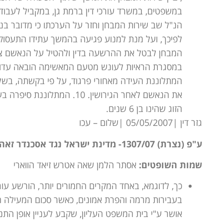
במשפטים, במשרד עורכי דין ברמת גן, במקביל לעבו
הנ"ל שב שירות המבחן וחזר על הערכתו כי מדובר בנא
לפיכך, ועל מנת למנוע פגיעה בהמשך עתידו התעסו
המתלוננת העידה מאחורי פרגוד, על פי בקשתה, בשל 
הזוג שהינו בן 6 שנים.
גזר דין |05/05/2007 |שלום – עכו
ע"פ (נצרת) 1307/07- מדינת ישראל נגד אסכנדר זאהי
שמות השופטים:
אסתר הלמן שאה אטרש זיאד הווארי
כך, לדוגמא, באחד המקרים החמורים יותר, הורשע עורך 
אושר ע"י בית המשפט העליון, שקבע לעניין אופן התנ