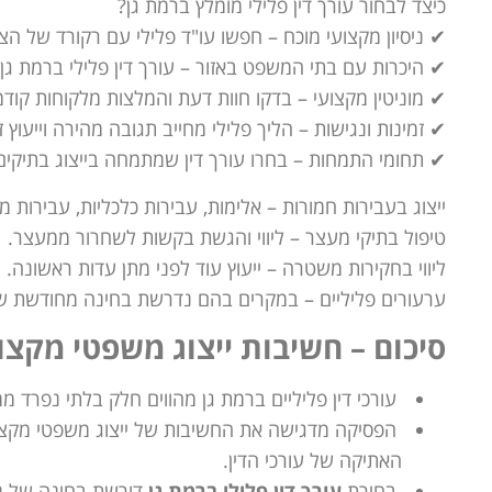
כיצד לבחור עורך דין פלילי מומלץ ברמת גן?
✔ ניסיון מקצועי מוכח – חפשו עו"ד פלילי עם רקורד של ה
✔ היכרות עם בתי המשפט באזור – עורך דין פלילי ברמת גן 
✔ מוניטין מקצועי – בדקו חוות דעת והמלצות מלקוחות קודמ
✔ זמינות ונגישות – הליך פלילי מחייב תגובה מהירה וייעוץ זמין /7
✔ תחומי התמחות – בחרו עורך דין שמתמחה בייצוג בתיקים
ייצוג בעבירות חמורות – אלימות, עבירות כלכליות, עבירות מין
טיפול בתיקי מעצר – ליווי והגשת בקשות לשחרור ממעצר.
ליווי בחקירות משטרה – ייעוץ עוד לפני מתן עדות ראשונה.
ערעורים פליליים – במקרים בהם נדרשת בחינה מחודשת ש
סיכום – חשיבות ייצוג משפטי מקצוע
עורכי דין פליליים ברמת גן מהווים חלק בלתי נפרד 
הפסיקה מדגישה את החשיבות של ייצוג משפטי מקצוע
האתיקה של עורכי הדין.
בחירת
עורך דין פלילי ברמת גן
דורשת בחינה של ניס