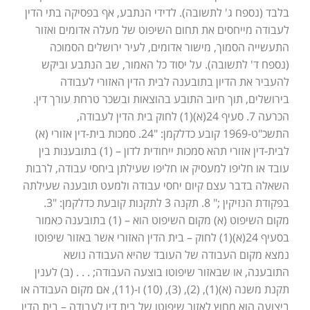
בלבד (נספח ג' לתשובה). לדידי הנתבע, אף בפסיקה בתי הדין
לעבודה מייחסים את תחום השיפוט של מעלה אדומים ואזור
התעשייה הסמוך, מישור אדומים, לעיר ירושלים הסמוכה
(נספח ד' לתשובה). על יסוד כל האמור, שב הנתבע וביקש
להעביר את הדיון בתובענה לבית הדין האזורי לעבודה
בירושלים, תוך חיוב התובע בהוצאות ובשכר טרחת עורך דין.
הכרעה 7. סעיף 24(א)(1) לחוק בית הדין לעבודה,
התשכ"ט-1969 קובע כדלקמן: "24. סמכות בית-דין אזורי (א)
לבית-דין אזורי תהא סמכות ייחודית לדון – (1) בתובענות בין
עובד או חליפו למעסיק או חליפו שעילתן ביחסי עבודה, לרבות
השאלה בדבר עצם קיום יחסי עבודה ולמעט תובענה שעילתה
בפקודת הנזיקין ;" 8. תקנה 3 לתקנות קובעת כדלקמן: "3.
מקום השיפוט (א) מקום השיפוט הוא – (1) בתובענה כאמור
בסעיף 24(א)(1) לחוק – בית הדין האזורי אשר באזור שיפוטו
נמצא מקום העבודה של העובד שהיא העבודה נושא
התובענה, או שבאזור שיפוטו בוצעה העבודה; . . . (ב) לענין
תקנת משנה (א)(1), (2), (3), (10) ו-(11), אם מקום העבודה או
ביצועה הוא מחוץ לאזור שיפוטו של בית דין לעבודה – בית הדין