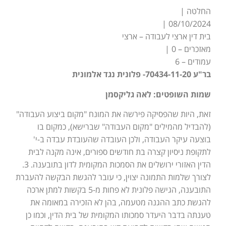
החלטה |
08/10/2024 |
בית דין ארצי לעבודה – ארצי
מאזכרים – 0 |
עמודים – 6
בר"ע 70434-11-20- פלונית נגד אלמונית
שמות השופטים: לאה גליקסמן
זאת, היות שהפסיקה פירשה את המונח "מקום ביצוע העבודה"
(להבדיל מהמילים "מקום העבודה" שברישא), כמקום בו
בוצעה עיקר העבודה, ולכן העובדה שהעובדת עבדה ב-י'
לתקופת ניסיון קצרה בת חודשים ספורים, אינה מקנה לבית
הדין האזורי ירושלים את הסמכות המקומית לדון בתובענה. 3.
לצורך שלמות התמונה יצוין, כי עובר להגשת הבקשה להעברת
התובענה, הגישה פלונית לא פחות מ-5 בקשות למתן ארכה
להגשת כתב ההגנה מטעמה, בהן לא הזכירה במאומה את
טענתה בדבר היעדר סמכותו המקומית של בית הדין, וכמו כן