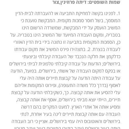
שמות השופטים: דיתה פרוזינין,צור
1. לפנינו בקשה למחיקת התביעה או להעברתה לבית-הדין
המוסמך, בשל חוסר סמכות מקומית. המבקשת טוענת כי
המשיב הועסק על ידי המבקשת, שמשרדה הרשום הינו
בטבריה, ומקום העבודה המיועד של המשיב הינו בטבריה. על
כן, הסמכות המקומית בתביעה זו נתונה בידי בית הדין האזורי
לעבודה בנצרת. 2. בתצהירו פירט המשיב את מקום עבודתו
כדלקמן: את חלקה הנכבד של העבודה קיבלתי וביצעתי
בירושלים; הודעות על עבודה קיבלתי טלפונית לביתי בירושלים
או בפקס למקום העבודה של אשתי, בירושלים. בפועל, הודעה
על עבודה היתה הודעה על קבוצת תיירים אותה היה עלי
לאסוף (בדרך כלל משדה התעופה), ופירוט המקומות אליהם
עלי להסיע את אותה קבוצה. כך, כשקיבלתי הודעה על קבוצת
תיירים, הייתי יוצא מביתי בירושלים, אוסף את אותה קבוצה,
ומסיע אותה אל אתרי הארץ. למעט המקרים בהם דרשה
העבודה עם אותה קבוצת תיירים לינה בעיר אחרת, לנתי
בירושלים והאוטובוס היה עמי בירושלים. אציין כי רוב העבודה
היתה בעיר ירושלים (עקב ביקורי התיירים בעיר ועקב מגוריי