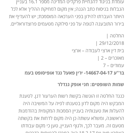
עומדת בניגוד להנחיית פרקליט המדינה מספר 16.1 בעניין
הגבלות בניסוח כתב הגנה; אין מקום למחיקת ההליך אלא לכל
היותר העברתו להידון בפני הערכאה המוסמכת; יש להעדיף את
בירור התובענה לגופה על פני סילוקה מטעמים פרוצדוראליים.
החלטה |
29/12/2018 |
בית דין ארצי לעבודה – ארצי
מאזכרים – 2 |
עמודים – 7
בר"ע 14667-04-17- ירין פאעל נגד אופיסופט בעמ
שמות השופטים: חני אופק גנדלר
כנגד החלטה זו הוגשה בקשת רשות הערעור דנן. לטענת
המבקש היה מקום לדון בטענתו לפיה על המשיבה היה
להעלות את טענותיה בעניין הסמכות המקומית בהזדמנות
הראשונה, ומשלא עשתה כן היה מקום לדחות את בקשתה
מטעם זה. מעבר לכך, ולגוף העניין, טען כי מקום עבודתו