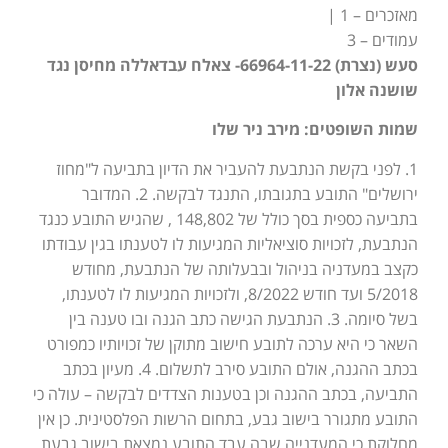
מאזכרים – 1 |
עמודים – 3
סעש (נצרת) 66964-11-22- צאלח עבדאללה מחיסן נגד
שושנה אלון
שמות השופטים: מירב ניר שלו
1. לפני בקשת הנתבעת להעביר את הדיון בתביעה ל"מחוז
ירושלים" התובע בתגובתו, התנגד לבקשה. 2. המדובר
בתביעה כספית בסך כולל של 148,802 , שהגיש התובע כנגד
הנתבעת, לזכויות סוציאליות המגיעות לו לטענתו בגין עבודתו
כקצב במעדניה בניהול ובבעלותה של הנתבעת, מחודש
5/2018 ועד חודש 8/2022, ולזכויות המגיעות לו לטענתו,
בשל סיומה. 3. הנתבעת הגישה כתב הגנה ובו טענה בין
השאר כי היא ערכה לתובע חישוב מתוקן של זכויותיו כמפורט
בכתב ההגנה, אולם התובע סירב לתשלום. 4. מעיון בכתב
התביעה, בכתב ההגנה וכן בטענות הצדדים לבקשה – עולה כי
התובע מתגורר בישוב גבע, בתחום הרשות הפלסטינית. כן אין
מחלוקת כי המעדנייה שבה עבד התובע נמצאת בישוב גבעת