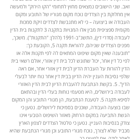
זאב. שני הישובים נמצאים מחוץ לתחומי "הקו הירוק" ולמעשה
אין מחלוקת בין הצדדים נוכח מקום מגוריו של התובע ומקום
העבודה או ביצועה – כי לא מתגבשת לצדדים זיקת סמכות
מקומית ספציפית מבין אלו המנויות בתקנה 3 לתקנות בית הדין
לעבודה (סדרי דין), התשנ"ב-1991 (להלן: "התקנות"). משכך,
מפנים הצדדים שניהם, להוראת תקנה 5, הקובעת כך:
"תובענה שאין מקום שיפוט המתאים לה לפי תקנות אלה או
לפי כל דין אחר, יכול שתוגש לכל בית דין אזורי, אולם רשאי בית
הדין להורות על העברת הדיון לבית דין אזורי אחר, אם ראה
שלפי נסיבות הענין יהיה הדיון בבית דין אחר נוח יותר לבעלי
הדין". 5. בקשת הנתבעת להעברת הדיון לבית הדין האזורי
לעבודה בירושלים, היא מטעמי נוחות בעלי הדין ובהתאם
לסיפא תקנה 5. לטענת הנתבעת, הן מגורי התובע והן המקום
שבו בוצעה העבודה, שוכנים בסמיכות לירושלים. נטען כי
הגשת התביעה במקום הרחוק מאזור השיפוט הטבעי אינו
צודק בנסיבות העניין. נטען כי טלטול הצדדים לצפון הארץ
מכביד שלא לצורך, נוכח מגורי התובע וכן מגורי הנתבעת שהיא
לאחר לידה, אם לפעוט רך.