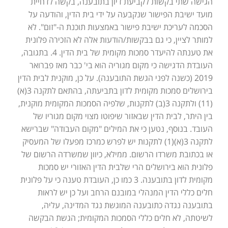
הגישה שתי בקשות לקביעת דיון בתובענה, בקשה לדחיית
מועד ישיבת הפישור שנקבעה על ידי בית הדין, והודעה על
הסכמה לעריכת ישיבת פישור באמצעות תוכנת ה-"זום". לא
למותר לציין, כי גם בבקשות/הודעות אלה לא הזכירה פלונית
את טענתה להיעדר סמכות מקומית של בית הדין. 4. בתגובה,
העובדת הדגישה כי מקום מגוריה הוא בי' כבר מאז פברואר
2019 (כשנה לפני הגשת התובענה). על כן, מוקנית לבית הדין
בירושלים סמכות מקומית לדון בתביעתה, בהתאם לתקנה 3(א)
(11) ולתקנה 3(ב) לתקנות, שלפיה הסמכות המקומית מוקנית,
בין היתר, לבית הדין שבאזור שיפוטו מצוי מקום מגוריו של
העובד. בנוסף, נטען כי את המילים "מקום העבודה" שברישא
לתקנה 3(א)(1) לתקנות יש לפרש כמרכז מפעלו של המעסיק
או בכתובת משרדו הרשום. ממילא, כיוון שמשרדה הרשום של
פלונית הוא בירושלים הרי שלבית הדין האזורי יש סמכות
מקומית לדון בתובענה. 3 כמו כן, העובדת טענה כי על פלונית
חלים כללי הדין המנהלי במובנם הרחב ועל כן יש לראות
בתובענה נגדה כתובענה המוגשת נגד המדינה, עליה,
לשיטתה, לא חלים כללי הסמכות המקומית; הגשת הבקשה