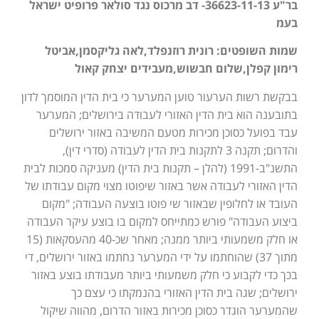
בר"ע 36623-11-13- דב מרכוס נגד סולאר פרופיט ישראל
בעמ
שמות השופטים: רונית רוזנפלד,לאה גליקסמן,אביטל
רימון קפלן,שלום חבשוש,מעבידים יצחק קאול
בבקשת רשות הערעור טוען המערער כי בית הדין המוסמך לדון
בתובענה הוא בית הדין האזורי לעבודה בירושלים; המערער
עבד בפועל כסוכן מכירות מטעם המשיבה באזור ירושלים
והדרום; תקנה 3 לתקנות בית הדין לעבודה (סדרי דין),
התשנ"ב-1991 (להלן – תקנות בית הדין) מעניקה סמכות לבית
הדין האזורי לעבודה אשר באזור שיפוטו מצוי מקום עבודתו של
העובד או לחלופין שבאזור שי פוטו בוצעה העבודה; "מקום
ביצוע העבודה" פורש כמתייחס למקום בו בוצע עיקר העבודה
או חלק משמעותי ביותר ממנה; מאחר שכ-40 מהעסקאות (15
מתוך 37) שהוחתמו על ידי המערער נחתמו באזור ירושלים, די
בכך כדי לקבוע כי חלק משמעותי ביותר מעבודתו בוצע באזור
ירושלים; שגה בית הדין האזורי בהנמקתו כי עצם כך
שהמערער הוגדר כסוכן מכירות באזור הדרום, מהווה שיקול