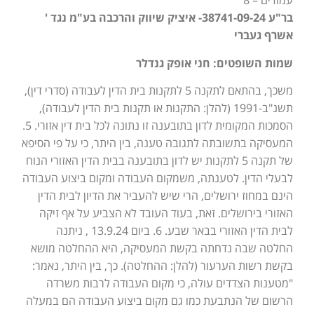
עמודים – 8
בר"ע 38741-09-24- איציק שיווק והרכבה בע"מ נגד '
אשרף געברי
שמות השופטים: חני אופק גנדלר
משכך, בהתאם לתקנה 5 לתקנות בית הדין לעבודה (סדרי דין),
תשנ"ב-1991 (להלן: התקנות או תקנות בית הדין לעבודה),
הסמכות המקומית לדון בתובענה זו נתונה לכל בית דין אזורי. 5.
המעסיקה בתשובתה לתגובה טענה, בין היתר, כי על פי הסיפא
של תקנה 5 לתקנות יש לדון בתובענה בבית הדין האזורי הנוח
לבעלי הדין. לטענתה, משמקום העבודה ומקום ביצוע העבודה
הינם במחוז ירושלים, הרי שיש להעביר את הדיון לבית הדין
האזורי בירושלים. זאת, בעוד העובד לא הצביע על אף זיקה
לבית הדין האזורי בבאר שבע. 6. ביום 13.9.24 , ניתנה
החלטה שבה נדחתה בקשת המעסיקה, היא ההחלטה מושא
בקשת רשות הערעור (להלן: ההחלטה). כך, בין היתר, נאמר:
"מטענות הצדדים עולה, כי מקום העבודה לרבות משרדה
הרשום של הנתבעת כמו גם מקום ביצוע העבודה הם במעלה