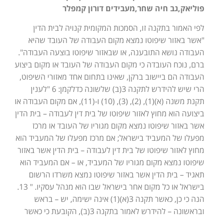
פוליאק,גב חיה שחר,מעבידים דורון קמפלר
לפי האמור בתקנה זו, הסמכות המקומית קנויה לבית הדין
"אשר באזור שיפוטו נמצא מקום העבודה של העובד שהיא
העבודה נושא התובענה, או שבאזור שיפוטו בוצעה העבודה".
ברם, נוכח העובדה כי מקום העבודה של העובד או מקום ביצוע
העבודה הם ביישוב ברקן, שאינו בתחום אחד מאזורי השיפוט,
הרי שיש להידרש לתקנה 3(ב) שלשונה כדלקמן: 6 "לענין
תקנת משנה (א)(1), (2), (3), (10) ו-(11), אם מקום העבודה או
ביצועה הוא מחוץ לאזור שיפוטו של בית דין לעבודה – בית הדין
אשר באזור שיפוטו נמצא מקום מגוריו של העובד או מרכז
מפעלו של המעביד בישראל; אם מרכז מפעלו של המעביד הוא
מחוץ לאזור שיפוטו של בית דין לעבודה – בית הדין אשר באזור
שיפוטו נמצא מקום מגוריו של המעביד, או – אם המעביד הוא
תאגיד – בית הדין אשר באזור שיפוטו נמצא משרדו הרשום
בישראל או כל מקום אחר בישראל שבו הוא מנהל עסקיו. " 13.
הנה כי כן, כאשר תקנה 3(א)(1) אינה ישימה, יש – בראש
ובראשונה – להידרש לאמור בתקנה 3(ב), הקובעת כי כאשר