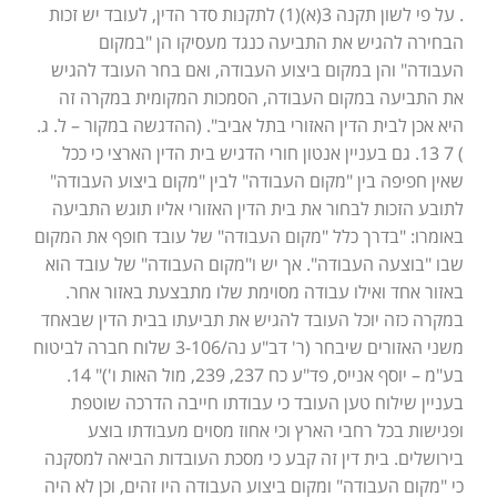
. על פי לשון תקנה 3(א)(1) לתקנות סדר הדין, לעובד יש זכות
הבחירה להגיש את התביעה כנגד מעסיקו הן "במקום
העבודה" והן במקום ביצוע העבודה, ואם בחר העובד להגיש
את התביעה במקום העבודה, הסמכות המקומית במקרה זה
היא אכן לבית הדין האזורי בתל אביב". (ההדגשה במקור – ל. ג.
) 7 13. גם בעניין אנטון חורי הדגיש בית הדין הארצי כי ככל
שאין חפיפה בין "מקום העבודה" לבין "מקום ביצוע העבודה"
לתובע הזכות לבחור את בית הדין האזורי אליו תוגש התביעה
באומרו: "בדרך כלל "מקום העבודה" של עובד חופף את המקום
שבו "בוצעה העבודה". אך יש ו"מקום העבודה" של עובד הוא
באזור אחד ואילו עבודה מסוימת שלו מתבצעת באזור אחר.
במקרה כזה יוכל העובד להגיש את תביעתו בבית הדין שבאחד
משני האזורים שיבחר (ר' דב"ע נה/3-106 שלוח חברה לביטוח
בע"מ – יוסף אנייס, פד"ע כח 237, 239, מול האות ו')" 14.
בעניין שילוח טען העובד כי עבודתו חייבה הדרכה שוטפת
ופגישות בכל רחבי הארץ וכי אחוז מסוים מעבודתו בוצע
בירושלים. בית דין זה קבע כי מסכת העובדות הביאה למסקנה
כי "מקום העבודה" ומקום ביצוע העבודה היו זהים, וכן לא היה