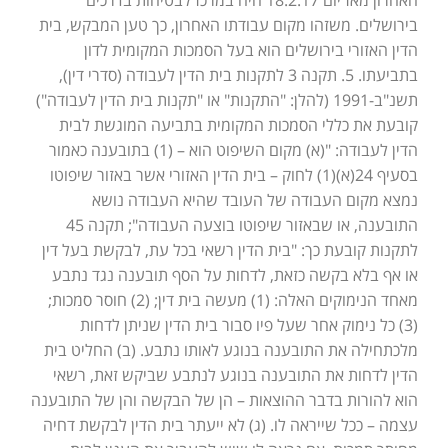
האחרון מאז יום 18.2.17 היה במרכז לבטיחות בדרכים
בירושלים. משזהו מקום עבודתו האחרון, כך טען המבקש, בית
הדין האזורי בירושלים הוא בעל הסמכות המקומית לדון
בתביעתו. 5. תקנה 3 לתקנות בית הדין לעבודה (סדרי דין),
תשנ"ב-1991 (להלן: "התקנות" או "תקנות בית הדין לעבודה")
קובעת את כללי הסמכות המקומית בתביעה המוגשת לבית
הדין לעבודה: "(א) מקום השיפוט הוא – (1) בתובענה כאמור
בסעיף 24(א)(1) לחוק – בית הדין האזורי אשר באזור שיפוטו
נמצא מקום העבודה של העובד שהיא העבודה נושא
התובענה, או שבאזור שיפוטו בוצעה העבודה"; תקנה 45
לתקנות קובעת כך: "בית הדין רשאי בכל עת, לבקשת בעל דין
או אף בלא בקשה כזאת, לדחות על הסף תובענה נגד נתבע
מאחד הנימוקים האלה: (1) מעשה בית דין; (2) חוסר סמכות;
(3) כל נימוק אחר שעל פיו סבור בית הדין שניתן לדחות
מלכתחילה את התובענה בנוגע לאותו נתבע. (ב) החליט בית
הדין לדחות את התובענה בנוגע לנתבע שביקש זאת, רשאי
הוא להורות בדבר ההוצאות – הן של הבקשה והן של התובענה
עצמה – ככל שייראה לו. (ג) לא ייעתר בית הדין לבקשת דחיה