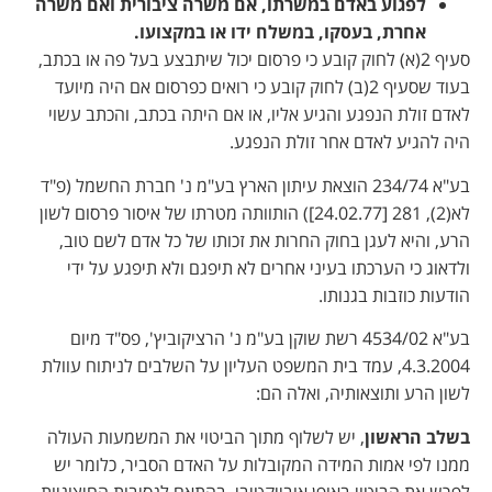
לפגוע באדם במשרתו, אם משרה ציבורית ואם משרה
אחרת, בעסקו, במשלח ידו או במקצועו.
סעיף 2(א) לחוק קובע כי פרסום יכול שיתבצע בעל פה או בכתב,
בעוד שסעיף 2(ב) לחוק קובע כי רואים כפרסום אם היה מיועד
לאדם זולת הנפגע והגיע אליו, או אם היתה בכתב, והכתב עשוי
היה להגיע לאדם אחר זולת הנפגע.
בע"א 234/74 הוצאת עיתון הארץ בע"מ נ' חברת החשמל (פ"ד
לא(2), 281 [24.02.77]) הותוותה מטרתו של איסור פרסום לשון
הרע, והיא לעגן בחוק החרות את זכותו של כל אדם לשם טוב,
ולדאוג כי הערכתו בעיני אחרים לא תיפגם ולא תיפגע על ידי
הודעות כוזבות בגנותו.
בע"א 4534/02 רשת שוקן בע"מ נ' הרציקוביץ', פס"ד מיום
4.3.2004, עמד בית המשפט העליון על השלבים לניתוח עוולת
לשון הרע ותוצאותיה, ואלה הם:
בשלב הראשון
, יש לשלוף מתוך הביטוי את המשמעות העולה
ממנו לפי אמות המידה המקובלות על האדם הסביר, כלומר יש
לפרש את הביטוי באופן אובייקטיבי, בהתאם לנסיבות החיצוניות