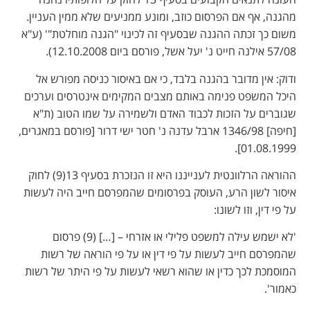
מהגנה, אף אם הפרסום כוזב, ומונע ממניעים שלא ממין העניין.
משום כך זכתה ההגנה שבסעיף זה לכינוי "הגנה מוחלטת"' (ע"א
57/08 אילנה חייט נ' יעל אשל, פורסם ביום 12.10.2008).
ודוק: אין מדובר בהגנה בלבד, כי אם באיסור כניסה מפורש אל
היכל המשפט פנימה באותם מצבים המקימים אינטרסים וערכים
שגוברים על הזכות לכבוד האדם ולשמירה על שמו הטוב (ת"א
[חיפה] 1346/98 ארבל עדנה נ' חטר ישי דרור [פורסם במאגרים,
01.08.1999].
ההוראה הרלוונטית לענייננו היא זו הנזכרת בסעיף 13(9) לחוק
איסור לשון הרע, העוסק בפרסומים שהמפרסם חייב היה לעשות
על פי דין, וזו לשונו:
'לא ישמש עילה למשפט פלילי או אזרחי – […] (9) פרסום
שהמפרסם חייב לעשות על פי דין או על פי הוראה של רשות
המוסמכת לכך כדין או שהוא רשאי לעשות על פי היתר של רשות
כאמור'.