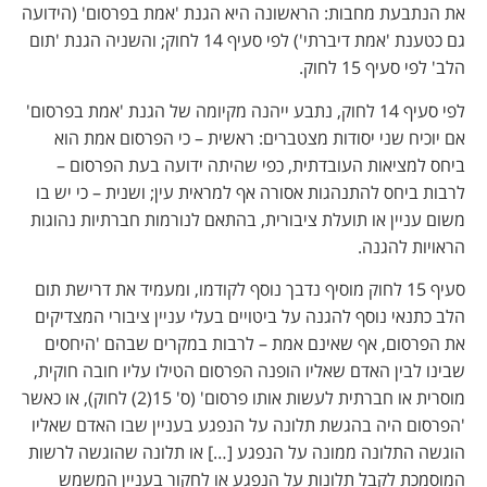
את הנתבעת מחבות: הראשונה היא הגנת 'אמת בפרסום' (הידועה
גם כטענת 'אמת דיברתי') לפי סעיף 14 לחוק; והשניה הגנת 'תום
הלב' לפי סעיף 15 לחוק.
לפי סעיף 14 לחוק, נתבע ייהנה מקיומה של הגנת 'אמת בפרסום'
אם יוכיח שני יסודות מצטברים: ראשית – כי הפרסום אמת הוא
ביחס למציאות העובדתית, כפי שהיתה ידועה בעת הפרסום –
לרבות ביחס להתנהגות אסורה אף למראית עין; ושנית – כי יש בו
משום עניין או תועלת ציבורית, בהתאם לנורמות חברתיות נהוגות
הראויות להגנה.
סעיף 15 לחוק מוסיף נדבך נוסף לקודמו, ומעמיד את דרישת תום
הלב כתנאי נוסף להגנה על ביטויים בעלי עניין ציבורי המצדיקים
את הפרסום, אף שאינם אמת – לרבות במקרים שבהם 'היחסים
שבינו לבין האדם שאליו הופנה הפרסום הטילו עליו חובה חוקית,
מוסרית או חברתית לעשות אותו פרסום' (ס' 15(2) לחוק), או כאשר
'הפרסום היה בהגשת תלונה על הנפגע בעניין שבו האדם שאליו
הוגשה התלונה ממונה על הנפגע […] או תלונה שהוגשה לרשות
המוסמכת לקבל תלונות על הנפגע או לחקור בעניין המשמש