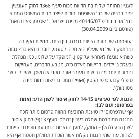
לעניין מהותה של חובת הדיווח מכוח סעיף 368ד לחוק העונשין,
יפים דבריה של כב' השופטת יהודית שיצר מבית המשפט המחוזי
בתל אביב בת"פ 40146/07 מדינת ישראל נ' שכטמן פאינה ואח'
(פורסם ביום 30.04.2009):
'עוצמתה של חובת הדיווח נגזרת, בין היתר, ממידת הקירבה
ומהתפקיד של מי שעליו היא חלה. לטעמי, חובה זו היא ברף גבוה
כשהיא נוגעת לאחראי על קטין, המופקד על שלומו, כמו מנהלת
ובעלת גן ילדים. דרישות מאדם כזה, מטבע הדברים, מעמיקות
וחמורות יותר מהדרישות מעובר אורח מקרי או משכן, שאין לו קשר
טיפולי קבוע כלפי הקטין (ואפילו ממנו נדרשות רמות מידה
מסוימות)'.
הגנות לפי סעיפים 14-15 לחוק איסור לשון הרע: (אמת
בפרסום; תום לב):
אף שה'פרסום' לו טוענת התובעת מהווה פרסום מותר לוכח
ההגנה המוחלטת שחלה בעניין זה לפי סעיף 13(9) לחוק איסור
לשון הרע (להלן – החוק), למען הזהירות הנתבעת תוכיח כי קיימות
לפחות עוד שתי הגנות מקלות אשר הוכחת תחולתן תפטור אף היא