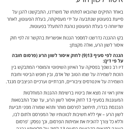
באחד התיקים שהובאו לפתחו של משרדנו, התבקשנו להגן על
סייעת בפעוטון שנתבעה על ידי מעסיקתה, בעלת הפעוטון, לאחר
שדיווחה כי בעלת הפעוטון נוהגת להתעלל בפעוטות.
בקו ההגנה נדרשנו למספר הגנות אפשריות בהקשר זה לפי חוק
איסור לשון הרע, ואלה מקצתן:
הגנה לפי סעיף 13(9) לחוק איסור לשון הרע (פרסום חובה
על פי דין):
דיו רב נשפך בפסיקה על האיזון השיפוטי והמוסרי המתבקש בין
הזכות לשמירה על שמו הטוב של אדם, ובין חופש הביטוי וחובת
השמירה על אינטרסים ציבוריים, חברתיים וערכיים הניצבים מנגד.
איזון ראוי זה מצא את ביטויו ברשימת ההגנות המוחלטות
המעוגנות בסעיף 13 לחוק איסור לשון הרע, עד שכל התבטאות
הנכנסת בגדרו, תיחשב לפרסום מותר ותהא שמורה מפני תביעת
לשון הרע – אף ללא חשיבות לכוונותיו של המפרסם ולתום לבו,
וללא כל צורך להוכיח את אמיתות הפרסום, וכך נפסק: 'פרסום
העונה לתנאים הקבועים בסעיף 13 לחוק על חלופותיו נהנה