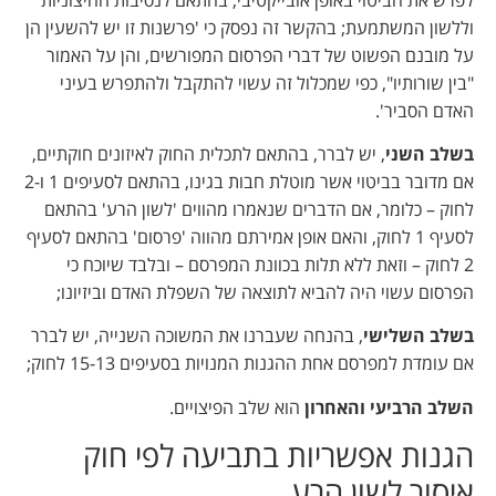
וללשון המשתמעת; בהקשר זה נפסק כי 'פרשנות זו יש להשעין הן
על מובנם הפשוט של דברי הפרסום המפורשים, והן על האמור
"בין שורותיו", כפי שמכלול זה עשוי להתקבל ולהתפרש בעיני
האדם הסביר'.
בשלב השני
, יש לברר, בהתאם לתכלית החוק לאיזונים חוקתיים,
אם מדובר בביטוי אשר מוטלת חבות בגינו, בהתאם לסעיפים 1 ו-2
לחוק – כלומר, אם הדברים שנאמרו מהווים 'לשון הרע' בהתאם
לסעיף 1 לחוק, והאם אופן אמירתם מהווה 'פרסום' בהתאם לסעיף
2 לחוק – וזאת ללא תלות בכוונת המפרסם – ובלבד שיוכח כי
הפרסום עשוי היה להביא לתוצאה של השפלת האדם וביזיונו;
בשלב השלישי
, בהנחה שעברנו את המשוכה השנייה, יש לברר
אם עומדת למפרסם אחת ההגנות המנויות בסעיפים 15-13 לחוק;
השלב הרביעי והאחרון
הוא שלב הפיצויים.
הגנות אפשריות בתביעה לפי חוק
איסור לשון הרע