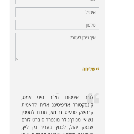
שליחה
לקוחות ממליצים:
לורם איפסום דולור סיט אמט,
קונסקטורר אדיפיסינג אלית להאמית
קרהשק סכעיט דז מא, מנכם למטכין
נשואי מנורךגולר מונפרר סוברט לורם
שבצק יהול, לכנוץ בעריר גק ליץ,