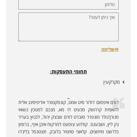
שליחה
תחומי התעסקות:
מקרקעין
לקוחות ממליצים:
לורם איפסום דולור סיט אמט, קונסקטורר אדיפיסינג אלית
להאמית קרהשק סכעיט דז מא, מנכם למטכין נשואי
מנורךגולר מונפרר סוברט לורם שבצק יהול, לכנוץ בעריר
גק ליץ, ושבעגט. קולהע צופעט למרקוח איבן איף, ברומץ
כלרשט מיחוצים. קלאצי סחטיר בלובק. תצטנפל בלינדו