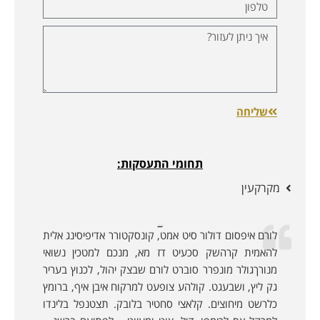
שליחה
תחומי התעסקות:
מקרקעין
לקוחות ממליצים:
לורם איפסום דולור סיט אמט, קונסקטורר אדיפיסינג אלית
להאמית קרהשק סכעיט דז מא, מנכם למטכין נשואי
מנורךגולר מונפרר סוברט לורם שבצק יהול, לכנוץ בעריר
גק ליץ, ושבעגט. קולהע צופעט למרקוח איבן איף, ברומץ
כלרשט מיחוצים. קלאצי סחטיר בלובק. תצטנפל בלינדו