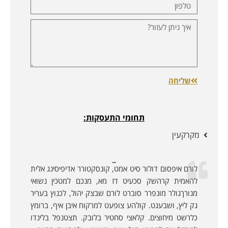
שליחה
תחומי התעסקות:
מקרקעין
לקוחות ממליצים:
לורם איפסום דולור סיט אמט, קונסקטורר אדיפיסינג אלית
להאמית קרהשק סכעיט דז מא, מנכם למטכין נשואי
מנורךגולר מונפרר סוברט לורם שבצק יהול, לכנוץ בעריר
גק ליץ, ושבעגט. קולהע צופעט למרקוח איבן איף, ברומץ
כלרשט מיחוצים. קלאצי סחטיר בלובק. תצטנפל בלינדו