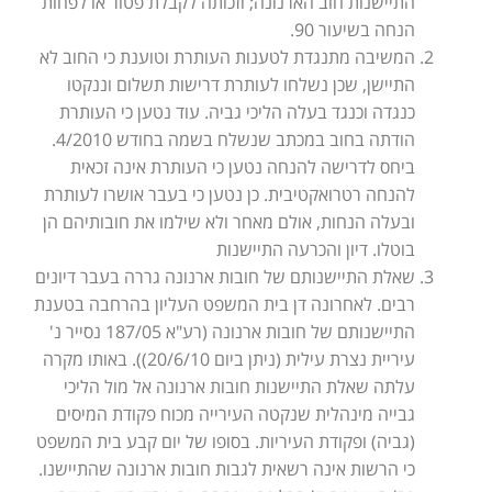
התיישנות חוב הארנונה; וזכותה לקבלת פטור או לפחות
הנחה בשיעור 90.
המשיבה מתנגדת לטענות העותרת וטוענת כי החוב לא
התיישן, שכן נשלחו לעותרת דרישות תשלום וננקטו
כנגדה וכנגד בעלה הליכי גביה. עוד נטען כי העותרת
הודתה בחוב במכתב שנשלח בשמה בחודש 4/2010.
ביחס לדרישה להנחה נטען כי העותרת אינה זכאית
להנחה רטרואקטיבית. כן נטען כי בעבר אושרו לעותרת
ובעלה הנחות, אולם מאחר ולא שילמו את חובותיהם הן
בוטלו. דיון והכרעה התיישנות
שאלת התיישנותם של חובות ארנונה גררה בעבר דיונים
רבים. לאחרונה דן בית המשפט העליון בהרחבה בטענת
התיישנותם של חובות ארנונה (רע"א 187/05 נסייר נ'
עיריית נצרת עילית (ניתן ביום 20/6/10)). באותו מקרה
עלתה שאלת התיישנות חובות ארנונה אל מול הליכי
גבייה מינהלית שנקטה העירייה מכוח פקודת המיסים
(גביה) ופקודת העיריות. בסופו של יום קבע בית המשפט
כי הרשות אינה רשאית לגבות חובות ארנונה שהתיישנו.