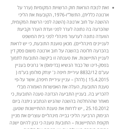
זאת לנוכח הוראות חוק הרשויות המקומיות (ערר על
ארנונה כללית), התשל"ו-1976, הקובעות את הליכי
ההשגה על חוב ארנונה (השגה לפני הרשות המקומית,
שהכרעה בה נתונה לערר לפני ועדת הערר וקביעת
הוועדה נתונה לערעור מינהלי לפני בית המשפט
לעניינים מינהליים). מכאן טוענת התובעת, כי יש לראות
בהכרעה חלוטה בהשגה על חוב ארנונה משום פסק דין
לעניין התיישנות. את טענתה זו ביקשה התובעת לתמוך
בפסק-דינו של כבוד הנשיא (בדימוס) א' גרוניס בעניין
עע"ם 8832/12 עיריית חיפה נ' יצחק סולומן בע"מ (
15.4.2015 ) (להלן – עניין עיריית חיפה), אשר על-פי
טענת התובעת, העלה את האפשרות האמורה מבלי
להכריע בה. בעניין התביעה הנדונה טענה התובעת, כי
מאחר שההחלטה בהשגה שהגיש הנתבע ניתנה ביום
25.10.2012 , יש לדחות את טענת ההתיישנות שטען.
הנימוק הרביעי: הליכי גבייה מינהליים עוצרים את מניין
תקופת ההתיישנות – התובעת טענה כי נכון להיום ישנה