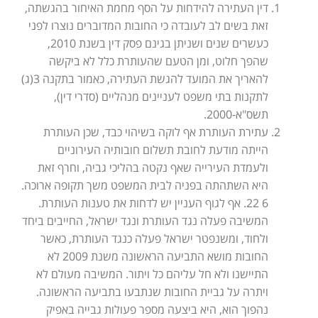
דין העתירה להידחות על הסף מחמת האיחור בהגשתה,
זאת בשים לב לעובדה כי החובות המדוברים נוצרו לפני
כעשרים שנים ושניתן בגינם פסק דין בשנת 2010,
שהפך חלוט, ומן הטעם שהעותרת כלל לא ביקשה
להאריך את המועד להגשת העתירה, כאמור בתקנה 3(ג)
לתקנות בתי משפט לעניינים מנהליים (סדרי דין),
תשס"א-2000.
עתירת העותרת אף לוקה בשיהוי כבד, שכן העותרת
הייתה מודעת לחובת תשלום חובותיה העירוניים
ולעמדת העירייה שאף נקטה בהליכי גביה, וחרף זאת
היא השתהתה בפניה לבית המשפט משך תקופה ארוכה.
6 22. אף לגוף העניין יש לדחות את טענות העותרת.
המשיבה פעלה נגד העותרת ונגד ישראל, החייבים ביחד
ולחוד, ומשנפטר ישראל פעלה כנגד העותרת, כאשר
החובות מושא התביעה הראשונה משנת 2009 לא
התיישנו ולא חל עליהם כל ויתור. המשיבה מעולם לא
ויתרה על גביית החובות שנתבעו בתביעה הראשונה.
נהפוך הוא, היא ביצעה מספר פעולות גבייה באפיק