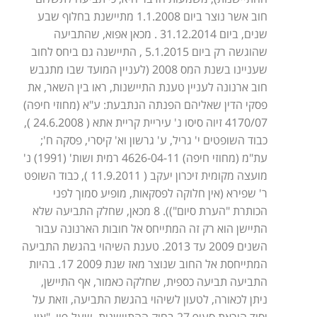
חוב אשר נוצר ביום 1.1.2008 מתיישנת בחלוף שבע
שנים, ביום 31.12.2014 . מכאן אפוא, שהתביעה
שהוגשה רק ביום 5.1.2015 , התיישנה גם ביחס לחוב
שעניינו בשנת המס 2008 (לעניין המועד שבו מתגבש
חוב ארנונה לעניין טענת התיישנות, ראו בין השאר, את
פסקי הדין שאליהם הפנתה הנתבעת: ע"א (מחוזי חיפה)
4170/07 זיוה סיסו נ' עיריית קריית אתא ( 24.6.2008 ),
כבוד השופטים י' גריל, ע' גרשון וא' קיסרי, פסקה ח';
עת"מ (מחוזי חיפה) 4626-04-11 רמית ושות' (1991) נ'
מועצה מקומית זיכרון יעקב ( 11.9.2011 ), כבוד השופט
ר' שפירא (אין חלוקה לפסקאות, מופיע סמוך לפני
הכותרת "הערת סיום")). 8 מכאן, שחלק התביעה שלא
התיישן הוא רק זה המתייחס אל חובות הארנונה עבור
השנים 2009 עד 2013. טענת השיהוי בהגשת התביעה
המתייחסת אל החוב שנוצר מאז שנת 2009 17. בהיות
התביעה תביעה כספית, שחלקה כאמור, אף התיישן,
ניתן לכאורה, לטעון לשיהוי בהגשת התביעה, וזאת על