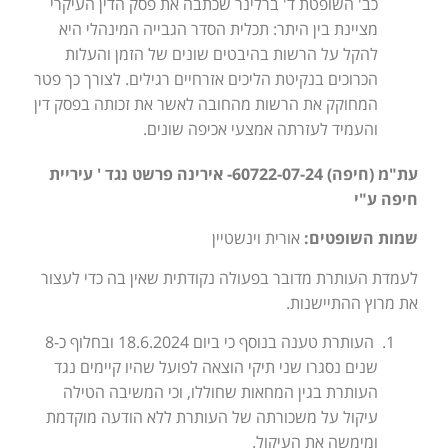
כב' השופטת ד' ברלינר שכתבה את פסק הדין העיקרי
מציינת בין היתר: תכלית הסדר הגבייה המינהלי היא
להקל על הרשות בהיבטים שונים של הזמן והעלות
הכרוכים בנקיטת הליכים אזרחיים רגילים. לצורך כך פטר
המחוקק את הרשות מהחובה לאשר את זכותה בפסק דין
והעמיד לעזרתה אמצעי אכיפה שונים.
עת"מ (חיפה) 60722-07-24- אירינה פרשט נגד ' עיריית
חיפה ע"י
שמות השופטים:
אורית וינשטיין
לעמדת העותרת מדובר בפעולה נקודתית שאין בה כדי לעצור
את מרוץ ההתיישנות.
העותרת טענה בנוסף כי ביום 18.6.2024 ובחלוף כ-8
שנים נסגרו שני תיקי הוצאה לפועל שהיו קיימים נגד
העותרת בגין המחאות שחוללו, וכי המשיבה הטילה
עיקול על משכורתה של העותרת ללא הודעה מוקדמת
ומימשה את העיקול.