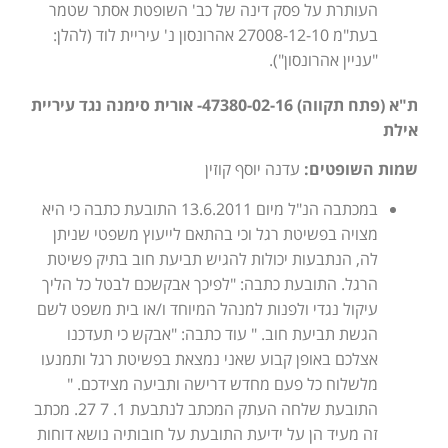
העותרת על פסק דינה של כב' השופטת אסתר שטמר
בעת"מ 27008-12-10 אהרונסון נ' עיריית לוד (להלן:
"עניין אהרונסון").
ת"א (פתח תקווה) 47380-02-16- אורית סימנה נגד עיריית
אילת
שמות השופטים:
עדנה יוסף קוזין
במכתבה הנ"ל מיום 13.6.2011 התובעת כתבה כי היא
מצויה בפשיטת רגל וכי בהתאם לייעוץ משפטי שניתן
לה, הנתבעות יכולות להגיש תביעת חוב בתיק פשיטת
הרגל. התובעת כתבה: "לפיכך אבקשכם לבטל כל הליך
עיקול נגדי ולפנות למנהל המיוחד ו/או בית משפט לשם
הגשת תביעת חוב. " עוד כתבה: "אבקש כי תעדכנו
אצלכם באופן קבוע שאני נמצאת בפשיטת רגל ותמנעו
מלשלוח כל פעם מחדש דרישה ותביעה מצידכם. "
התובעת שלחה העתק המכתב לנתבעת 1. 7 27. מכתב
זה מעיד הן על ידיעת התובעת על חובותיה נושא דוחות