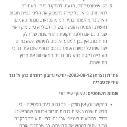
כפי שיפורט להלן, הגעתי למסקנה כי דין העתירה
להידחות, וכי אין כל עילה להפסיק את הליכי גביית חובות
הארנונה מהעותר בתיק המימוש. זאת, מכמה טעמים;
ראשית, העתירה הוגשה בשיהוי רב ללא כל נימוק ראוי;
שנית, גם אם חלפה תקופת ההתיישנות של חלק
מהחובות, אין בכך למנוע הליכים למימוש השעבודים
שנרשמו על זכויות העותר בנכס; בנוסף שוכנעתי גם כי
העירייה נקטה בפעולות גבייה המאפסות את מרוץ
התיישנות.
עת"מ (נצרת) 2093-08-12- יורשי עיזבון רחמים כהן זל נגד
עיריית טבריה
שמות השופטים:
עאטף עיילבוני
בהקשר זה, אין חולק – וכך גם קובעת הפסיקה – כי
הרשות אינה רשאית לגבות חובות ארנונה שהתיישנו.
ככלל, בתביעות בענייני ארנונה, לרשות עומד פרק זמן
של 7 שנים לממש את תביעתה, כך שבחלוף אותה