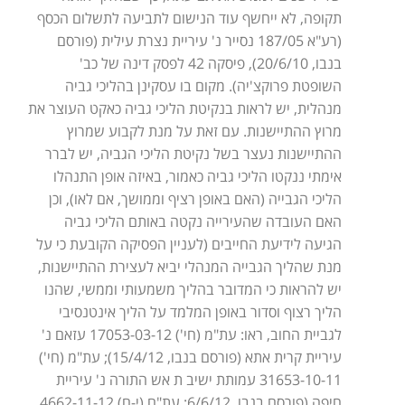
תקופה, לא ייחשף עוד הנישום לתביעה לתשלום הכסף
(רע"א 187/05 נסייר נ' עיריית נצרת עילית (פורסם
בנבו, 20/6/10), פיסקה 42 לפסק דינה של כב'
השופטת פרוקצ'יה). מקום בו עסקינן בהליכי גביה
מנהלית, יש לראות בנקיטת הליכי גביה כאקט העוצר את
מרוץ ההתיישנות. עם זאת על מנת לקבוע שמרוץ
ההתיישנות נעצר בשל נקיטת הליכי הגביה, יש לברר
אימתי ננקטו הליכי גביה כאמור, באיזה אופן התנהלו
הליכי הגבייה (האם באופן רציף וממושך, אם לאו), וכן
האם העובדה שהעירייה נקטה באותם הליכי גביה
הגיעה לידיעת החייבים (לעניין הפסיקה הקובעת כי על
מנת שהליך הגבייה המנהלי יביא לעצירת ההתיישנות,
יש להראות כי המדובר בהליך משמעותי וממשי, שהנו
הליך רצוף וסדור באופן המלמד על הליך אינטנסיבי
לגביית החוב, ראו: עת"מ (חי') 17053-03-12 עזאם נ'
עיריית קרית אתא (פורסם בנבו, 15/4/12); עת"מ (חי')
31653-10-11 עמותת ישיב ת אש התורה נ' עיריית
חיפה (פורסם בנבו, 6/6/12; עת"ם (י-ם) 4662-11-12