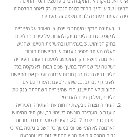
א' מחאג'נה-קרמאן, התקבלה ביום 10/11/2019 החלטה
למינויו של עו"ד ע' מח'ול ככונס הנכסים. רק לאחר החלטה זו
פנה העותר בעתירה לבית משפט זה. העתירה
בעתירה מבקש העותר כי יינתן צו האוסר על העירייה
לנקוט כנגדו בהליכי גביה, ולהורות על עיכוב ההליכים
בתיק המימוש. 3 בעתירתו ובהשלמת הטיעון שהגיש
מעלה העותר מספר טענות: א. התיישנות חובות
הארנונה מושא תיקי המימוש. לטענת העותר העירייה
"שקטה על שמריה" במשך שנים רבות, לא נקטה בכל
הליכי גביה כנגדו בגין חובות ארנונה ועל כן אלו התיישנו
ולא ניתן לגבותם. ב. שיהוי. לטענת העותר גם אם
החובות לא התיישנו, הרי שהעירייה השתהתה בנקיטת
הליכים, ועל כן דינם להתבטל.
העירייה מצדה מבקשת לדחות את העתירה. העירייה
טוענת כי העתירה הוגשה בשיהוי רב, שכן תיק המימוש
נפתח כבר בשנת 2017. העירייה טוענת גם כי חובות
הארנונה לא התיישנו וכי במשך כל השנים נקטה בהליכי
גביה המפסיקים את מרוץ ההתיישנות. דיון והכרעה