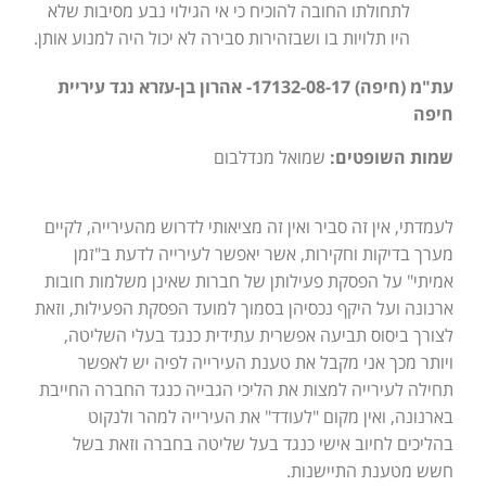
לתחולתו החובה להוכיח כי אי הגילוי נבע מסיבות שלא
היו תלויות בו ושבזהירות סבירה לא יכול היה למנוע אותן.
עת"מ (חיפה) 17132-08-17- אהרון בן-עזרא נגד עיריית
חיפה
שמות השופטים:
שמואל מנדלבום
לעמדתי, אין זה סביר ואין זה מציאותי לדרוש מהעירייה, לקיים
מערך בדיקות וחקירות, אשר יאפשר לעירייה לדעת ב"זמן
אמיתי" על הפסקת פעילותן של חברות שאינן משלמות חובות
ארנונה ועל היקף נכסיהן בסמוך למועד הפסקת הפעילות, וזאת
לצורך ביסוס תביעה אפשרית עתידית כנגד בעלי השליטה,
ויותר מכך אני מקבל את טענת העירייה לפיה יש לאפשר
תחילה לעירייה למצות את הליכי הגבייה כנגד החברה החייבת
בארנונה, ואין מקום "לעודד" את העירייה למהר ולנקוט
בהליכים לחיוב אישי כנגד בעל שליטה בחברה וזאת בשל
חשש מטענת התיישנות.