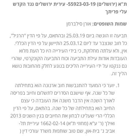
ת"א (ירושלים) 55923-03-19- עירית ירושלים נגד הקדש
עלי פריתך
שמות השופטים:
אורן סילברמן
תביעה זו הוגשה ביום 25.03.19 ובהתאם, על פי הדין "הרגיל",
כל חוב שנצבר עד ליום 25.03.12 התיישן על פי הדין הכללי.
אין, ולא עלתה מחלוקת, כי בידי העירייה היו כל העת מלוא
העובדות אודות עילת התביעה וכוח התביעה הקונקרטי, שהרי
גם ננקטו על ידי העירייה הליכים בנוגע לחלק מהחובות נושא
הליך זה.
יוער כי המועד להתגבשות חוב ארנונה הוא בתחילתה
של כל שנה. אף שישנם הסדרים לתשלום וחיוב בפריסה
לאורך השנה אין הדבר משנה את העובדה כי עצם
החיוב הוא בתחילתה של כל שנה. בהתאם, על פי הדין
הכללי הרי שעלינו לבחון את החיובים בגין השנים 2013
ואילך (ר' ע"א (מחוזי ת"א) 1662-02-14 עיריית תל-
אביב נ' בית-און, שם טוב שותפות משרד עורכי דין (