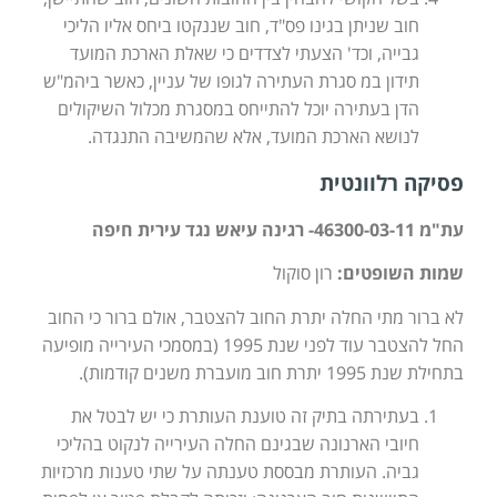
חוב שניתן בגינו פס"ד, חוב שננקטו ביחס אליו הליכי
גבייה, וכד' הצעתי לצדדים כי שאלת הארכת המועד
תידון במ סגרת העתירה לגופו של עניין, כאשר ביהמ"ש
הדן בעתירה יוכל להתייחס במסגרת מכלול השיקולים
לנושא הארכת המועד, אלא שהמשיבה התנגדה.
פסיקה רלוונטית
עת"מ 46300-03-11- רגינה עיאש נגד עירית חיפה
שמות השופטים:
רון סוקול
לא ברור מתי החלה יתרת החוב להצטבר, אולם ברור כי החוב
החל להצטבר עוד לפני שנת 1995 (במסמכי העירייה מופיעה
בתחילת שנת 1995 יתרת חוב מועברת משנים קודמות).
בעתירתה בתיק זה טוענת העותרת כי יש לבטל את
חיובי הארנונה שבגינם החלה העירייה לנקוט בהליכי
גביה. העותרת מבססת טענתה על שתי טענות מרכזיות