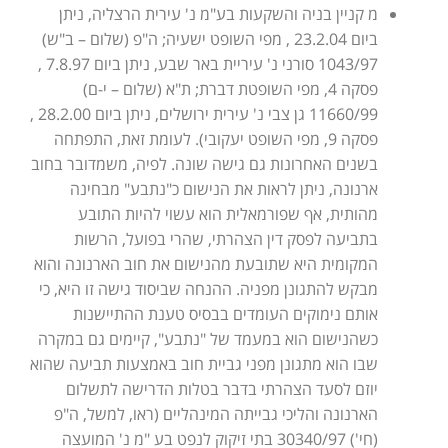
מ קניין בניה והשקעות בע"מ נ' עירית הרצליה, ניתן
ביום 23.2.04 , מפי השופט ישעיה; ה"פ (שלום – ב"ש)
1043/97 סורני נ' עיריית באר שבע, ניתן ביום 7.8.97 ,
פסקה 4, מפי השופטת דברת; ת"א (שלום – י-ם)
11660/99 גן צבי נ' עירית ירושלים, ניתן ביום 28.2.00 ,
פסקה 9, מפי השופט יעקובי). לעומת זאת, התפתחה
בשנים האחרונות גם גישה שונה. לפיה, משמדובר בחוב
ארנונה, ניתן לראות את הנישום כ"נתבע" מבחינה
מהותית, אף שפורמאלית הוא עשוי להיות התובע
בתביעה לפסק דין הצהרתי, שהרי בפועל, הרשות
המקומית היא שתובעת מהנישום את חוב הארנונה והוא
מבקש להתגונן מפניה. ההנחה שביסוד גישה זו היא, כי
אותם נימוקים העומדים בבסיס טענת ההתיישנות
כשהנישום הוא במעמד של "נתבע", קיימים גם במקרה
שבו הוא מתגונן מפני גביית חוב באמצעות תביעה שהוא
יוזם לסעד הצהרתי בדבר בטלות הדרישה לתשלום
הארנונה והליכי גבייתה המינהליים (ראו, למשל, ה"פ
(חי') 30340/97 בתי זיקוק לנפט בע "מ נ' המועצה