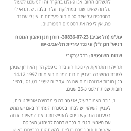
לתשלום החוב. אנו פעלנו במקרה זה והמשכנו לפעול
על מה שאינו שנוי במחלוקת ועל זו בלבד. ש. תראי לי
במסמכים על איזה סכום חוב פעלתם ת. אין לי את זה
פה. אין לי פה את הסכומים המפורטים.
עת"מ (תל אביב) 30836-07-23- דורון חנן (עזבון המנוח
דניאל חנן ז"ל) עי נגד עיריית תל-אביב-יפו
שמות השופטים:
רחל ערקובי
תהייה זו מתחזקת אף נוכח העובדה כי פסק הדין האחרון שניתן
לטובת המשיבה בעניין חובות המנוח הוא מיום 14.12.1997
בגין חובות ארנונה ומים שנוצרו עד ליום 01.01.1997 , דהיינו
חובות שנותרו לפני כ-26 שנים.
נוכח האמור לעיל, אני סבורה כי מבחינה אובייקטיבית,
לעניין השיהוי יש לבחון במסגרת העתירה באם יש ממש
בטענות המבקש ביחס להתיישנות ובאם המשיבה זנחה
את מאמצי הגבייה בכך שבחרה להימנע מאכיפה
אקטיבית תוך גרירת רגליים ולהשתהות בגבייתם באופן