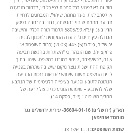
יסוד הוראת סעיף 27 בחוק ההתיישנות, שעל-פיו, "אין
חוק זה בא לפגוע בכל סמכות לפי כל דין, לדחות תובענה
או לסרב למתן סעד מחמת שיהוי". המבחנים לדחיית
תביעה מחמת שיהוי בהגשתה, נדונו בהרחבה בפסק
הדין בעניין ע"א 6805/99 תלמוד תורה הכללי והישיבה
הגדולה עץ חיים נ' הועדה המקומית לתכנון ולבניה
ירושלים, פ"ד נז(5) 443 (2003) (כבוד השופטת א'
פרוקצ'יה). שם הובהר, כי "השתהות בהגשת תביעה
אינה, לכשעצמה, שיהוי במובנו במשפט. שיהוי בתוך
תקופת ההתיישנות נוצר מקום שיש בהשתהות בפנייה
לבית המשפט משום שימוש לא נאות בזכות התביעה
הנתונה לתובע ופגיעה בציפייה הלגיטימית של הנתבע
שלא להיתבע – שימוש המגיע כדי ניצול לרעה של
ההליך השיפוטי" (שם, פסקה 14).
תא"ק (ירושלים) 36604-01-16- עירית ירושלים נגד
מוחמד אזחימאן
שמות השופטים:
ת בר אשר צבן