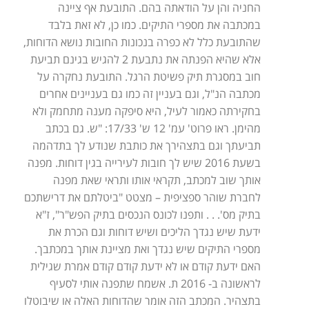
החניה והן על הודאתה בהם. התובעת אף ציינה
במכתבה את מספרי התיקים. כמו כן, לא זאת בלבד
שהתובעת כלל לא כפרה בנכונות החובות נושא הדוחות,
אלא שהיא הפנתה את נתבעת 2 להגיש בגינם תביעת
חוב במסגרת תיק פשיטת הרגל. התובעת נחקרה על
מכתבה הנ"ל, וגם בעניין זה כמו גם בעניינים אחרים
בחקירתה כאמור לעיל, היא סיפקה מענה מתחמק ולא
מהימן. ראו פרוט' עמ' 12 ש' 17/33: "ש. גם בכתב
תביעתך וגם בתצהירך את כותבת שנודע לך בתדהמה
בשעת 2016 שיש לך חובות לעירייה בגין דוחות. מפנה
אותך שוב למכתב, תקראי אותו ותראי שאת מפנה
לחברת שוהר ספציפית – מצטט "ביטלתם את דרישתכם
בתיק מס'. . . ותפנו לכונס הנכסים בתיק הפש"ר", ז"א
ידעת שיש נגדך הליכים ושיש דוחות וגם הכרת את
מספרי התיקים שיש נגדך ואת מציינת אותך במכתבך.
האם ידעת קודם או לא ידעת קודם קודם אמרת שגילית
לראשונה ב- 2016 ת. אשמח שתפנה אותי לסעיף
בתצהיר. המכתב הזה אומר שהדוחות האלה או שיבוטלו