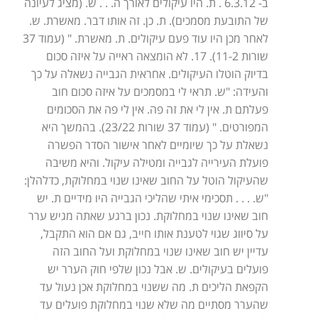
ב- 6.3.12 . ת. היו עיקולים לאורך ה. . . ש. (מציג לעיונה
של התובעת מסמכים). ת. כן. זה אותו דבר. מאשרת. ש.
לאחר מכן היו עוד פעם עיקולים. ת. מאשרת. " (עמוד 37
שורות 11-2). 17. לא הומצאה ראייה על איזה סכום
בדיוק הוטלו העיקולים. אחראית הגבייה נשאלה על כך
והעידה: "ש. תראי לי במסמכים על איזה סכום חוב
פעלתם ת. אין לי את זה פה. אין לי פה את הסכומים
המפורטים. " (עמוד 37 שורות 23/22). בהמשך היא
נשאלת על כך שיומיים לאחר אישור הסדר הפשרה
פועלת העירייה לגבייה ומטילה עיקול. והיא משיבה
שהעיקול הוטל על החוב שאינו שנוי במחלוקת, כדלהלן:
"ש. . . . תסכימי איתי שהליכי הגבייה היו מידיים ת. יש
חוב שאינו שנוי במחלוקת. נכון ברגע שאתה מגיש ערר
על סיווג שגוי לטענת אותו חייב, גם אם הוא התקבל,
עדיין יש חוב שאינו שנוי במחלוקת ועל החוב הזה
פועלים בעיקולים. ש. אבל נכון שלפי חוק הערר יש
הקפאת הליכים ת. מה ששנוי במחלוקת אכן נעול עד
שהערר מסתיים מה שלא שנוי במחלוקת פועלים עד