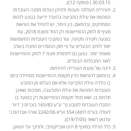
30.03.15 ) (פסקה 12)).
העירייה העלתה טענות ולפיהן נעלמו ממנה העובדות
המהוות את עילת התביעה בהעדר ידיעה בנוגע לזהות
המחזיקים, ובהתאם, בין היתר, יש להחיל את הוראות
סעיף 8 לחוק ההתיישנות רק החל משנת 2018, עת
בוצעה חקירה מקיפה. עוד נטען כי העובדות המשמשות
יסוד לחיוב הבעלים על פי חוק ההסדרים התגלו בשלב
מאוחר יותר. נטען גם לתחולת סעיף 7 לחוק ההתיישנות
לאור התנהלות הבעלים.
דינה של טענת העירייה להידחות.
בהתאם להוראות הדין תקופת ההתיישנות מתחילה ביום
בו נולדה עילת התביעה אלא אם נעלמו מן התובע
העובדות המהוות את עילת התובענה, מסיבות שאינן
תלויות בו, שאז תחל תקופת ההתיישנות רק במועד בו
התגלו העובדות לתובע (ר' ע"ע 165/83 בוכריס נ' דיור
לעולה בע"מ לח(4) 554 וע"א 2242/06 אורה אברהם נ'
עדנאן רשאד (19/7/05)).
כלל הגילוי בסעיף 8 הינו אובייקטיבי, ולפיכך על הטוען