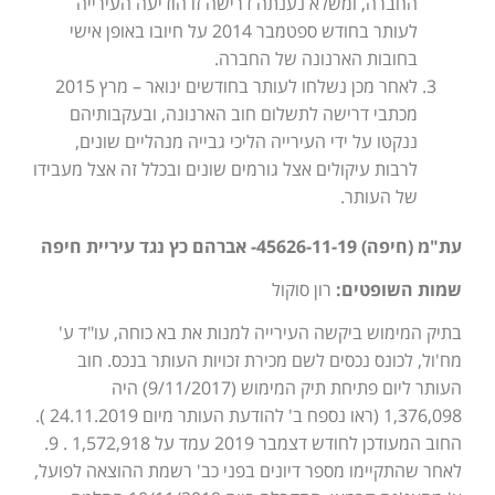
החברה, ומשלא נענתה דרישה זו הודיעה העירייה
לעותר בחודש ספטמבר 2014 על חיובו באופן אישי
בחובות הארנונה של החברה.
לאחר מכן נשלחו לעותר בחודשים ינואר – מרץ 2015
מכתבי דרישה לתשלום חוב הארנונה, ובעקבותיהם
ננקטו על ידי העירייה הליכי גבייה מנהליים שונים,
לרבות עיקולים אצל גורמים שונים ובכלל זה אצל מעבידו
של העותר.
עת"מ (חיפה) 45626-11-19- אברהם כץ נגד עיריית חיפה
שמות השופטים:
רון סוקול
בתיק המימוש ביקשה העירייה למנות את בא כוחה, עו"ד ע'
מח'ול, לכונס נכסים לשם מכירת זכויות העותר בנכס. חוב
העותר ליום פתיחת תיק המימוש (9/11/2017) היה
1,376,098 (ראו נספח ב' להודעת העותר מיום 24.11.2019 ).
החוב המעודכן לחודש דצמבר 2019 עמד על 1,572,918 . 9.
לאחר שהתקיימו מספר דיונים בפני כב' רשמת ההוצאה לפועל,