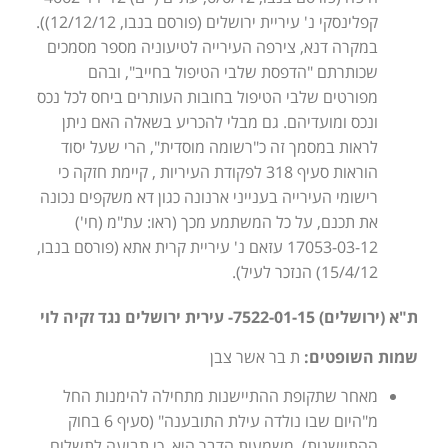
קפלינסקי נ' עיריית ירושלים (פורסם בנבו, 12/12/12)).
במקרה דנא, צירפה העירייה לטיעוניה מספר מסמכים
שכותרתם "הדפסת שלבי הטיפול בחייב", ובהם
מפורטים שלבי הטיפול בחובות העותרים ביחס לכל נכס
ונכס ומועדיהם. גם מבלי להכריע בשאלה האם ניתן
לראות במסמך זה כ"רשומה מוסדית", הרי שעל יסוד
הוראות סעיף 318 לפקודת העיריות , קיימת חזקה כי
רישומי העירייה בענייני ארנונה כגון דא משקפים נכונה
את תכנם, על כל המשתמע מכך (ראו: עת"מ (חי')
17053-03-12 עזאם נ' עיריית קרית אתא (פורסם בנבו,
15/4/12) הנזכר לעיל).
ת"א (ירושלים) 7522-01-15- עירית ירושלים נגד זקיה לוי
שמות השופטים:
ת בר אשר צבן
מאחר שתקופת ההתיישנות מתחילה להימנות החל
מ"היום שבו נולדה עילת התובענה" (סעיף 6 בחוק
ההתיישנות), משמעות הדבר היא, כי תביעה לתשלום