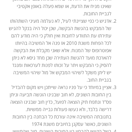
שאינו מניח את הדעת, או שמא פעלה באופן אקטיבי
לגביית החובות.
אדגיש כי כפי שציינתי לעיל, לא נעלמה מעיני השתהותו
של המבקש בהגשת הבקשה, שכן יכול היה בנקל להגיש
עתירתו עת התוודע לחובות ואין חולק כי היה מודע להם
לכל הפחות משנת 2010 אז פנה אל המשיבה בהיותו
אפוטרופוס של המנוח. אלא שאני מקבלת את הבקשה
להארכת מועד להגשת העתירה שכן מחד גיסא לא ניתן
להסיק כי המבקש ויתר על זכותו לפנות לערכאות ומנגד
יש ליתן משקל לשיהוי המבקש אל מול שיהוי המשיבה
בגביית החוב.
אציין במיוחד כי על פניו נראה שייתכן ויש מקום להבדיל
בין החובות השונים, לא חוב שבגינו הוגשה תביעה וניתן
פס"ד ונתפח תיק הוצאה לפועל, כדין חוב שבגינו הוצאה
דרישה בלבד, ולא נעשו פעולות גבייה ממשיות.
בתגובתה המשיבה אינה עורכת כל הבחנה בין החובות
השונים, כאשר עסקנן בחיובים משנת 1974
בשל הקושי להבחין בין החובות השונים, חוב שהתיישן,