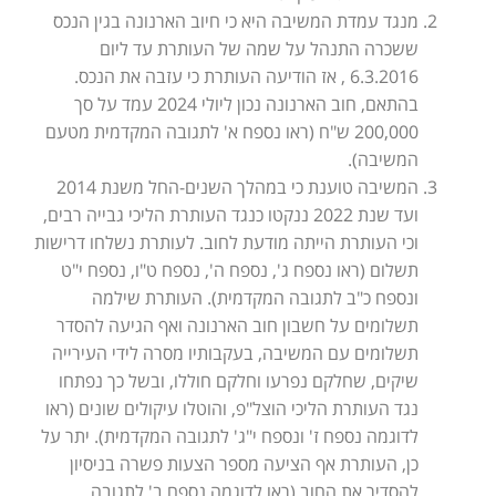
מנגד עמדת המשיבה היא כי חיוב הארנונה בגין הנכס
ששכרה התנהל על שמה של העותרת עד ליום
6.3.2016 , אז הודיעה העותרת כי עזבה את הנכס.
בהתאם, חוב הארנונה נכון ליולי 2024 עמד על סך
200,000 ש"ח (ראו נספח א' לתגובה המקדמית מטעם
המשיבה).
המשיבה טוענת כי במהלך השנים-החל משנת 2014
ועד שנת 2022 ננקטו כנגד העותרת הליכי גבייה רבים,
וכי העותרת הייתה מודעת לחוב. לעותרת נשלחו דרישות
תשלום (ראו נספח ג', נספח ה', נספח ט"ו, נספח י"ט
ונספח כ"ב לתגובה המקדמית). העותרת שילמה
תשלומים על חשבון חוב הארנונה ואף הגיעה להסדר
תשלומים עם המשיבה, בעקבותיו מסרה לידי העירייה
שיקים, שחלקם נפרעו וחלקם חוללו, ובשל כך נפתחו
נגד העותרת הליכי הוצל"פ, והוטלו עיקולים שונים (ראו
לדוגמה נספח ז' ונספח י"ג' לתגובה המקדמית). יתר על
כן, העותרת אף הציעה מספר הצעות פשרה בניסיון
להסדיר את החוב (ראו לדוגמה נספח ב' לתגובה