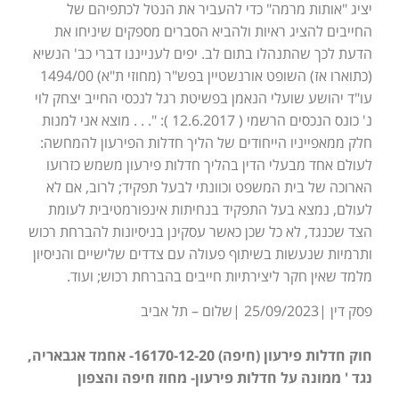
יציג "אותות מרמה" כדי להעביר את הנטל לכתפיהם של
החייבים להציג ראיות ולהביא הסברים מספקים שיניחו את
הדעת לכך שהתנהלו בתום לב. יפים לענייננו דברי כב' הנשיא
(כתוארו אז) השופט אורנשטיין בפש"ר (מחוזי ת"א) 1494/00
עו"ד יהושע שועלי הנאמן בפשיטת רגל לנכסי החייב יצחק לוי
נ' כונס הנכסים הרשמי ( 12.6.2017 ): ". . . מוצא אני למנות
חלק ממאפייניו הייחודים של הליך חדלות הפירעון להמחשה:
לעולם אחד מבעלי הדין בהליך חדלות פירעון משמש כזרועו
הארוכה של בית המשפט וכוונתי לבעל תפקיד; לרוב, אם לא
לעולם, נמצא בעל התפקיד בנחיתות אינפורמטיבית לעומת
הצד שכנגד, לא כל שכן כאשר עסקינן בניסיונות להברחת רכוש
ותרמיות שנעשות בשיתוף פעולה עם צדדים שלישיים והניסיון
מלמד שאין חקר ליצירתיות חייבים בהברחת רכוש; ועוד.
פסק דין |25/09/2023 |שלום – תל אביב
חוק חדלות פירעון (חיפה) 16170-12-20- אחמד אגבאריה,
נגד ' ממונה על חדלות פירעון- מחוז חיפה והצפון