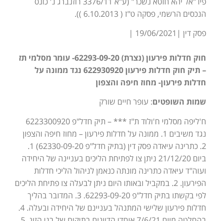
פיו "אל יהא חוטא נשכר" (ע"א 3376/11 רוזנברג נ' כונס
הנכסים הרשמי, פסקה ט"ז ( 6.10.2013 )).
פסק דין |19/06/2021 |
חוק חדלות פירעון (נצרת) 62293-09-20- עומר מסלמי תז
– תיק חוק חדלות פירעון 622930920 נגד ממונה על
חדלות פירעון- מחוז חיפה והצפון
שמות השופטים
: עופר חיים שורק
ח'ליפה מסלמי ח'ולוד ת"ז *** – תיק חדל"פ 6223300920
נגד משיבים 1. ממונה על חדלות פירעון – מחוז חיפה והצפון
2. כתרינה עיאדה פסק דין (בתיק חדל"פ 62330-09-20) 1.
ביום 21/12/20 ניתן צו לפתיחת הליכים בעניינה של היחידה
ועוה"ד עיאדה כתרינה מונתה כנאמן לניהול הליכי חדלות
הפירעון. 2. במקביל ובאותו היום ניתן לבעלה צו פתיחת הליכים
לפי בקשתו בתיק חדל"פ 62293-09-20. 3. המדובר בהליך
חדלות פירעון שלישי המתנהל בעניינם של היחידה ובעלה. 4.
בהחלטה מיום 7/6/21 אוחדו הדיונים בתיקים של בני הזוג. 5.