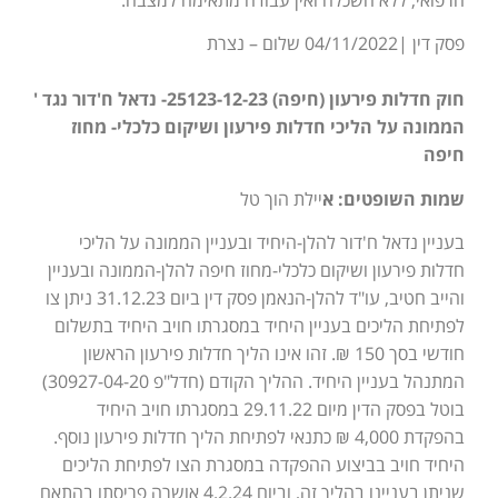
פסק דין |04/11/2022 שלום – נצרת
חוק חדלות פירעון (חיפה) 25123-12-23- נדאל ח'דור נגד '
הממונה על הליכי חדלות פירעון ושיקום כלכלי- מחוז
חיפה
שמות השופטים: א
יילת הוך טל
בעניין נדאל ח'דור להלן-היחיד ובעניין הממונה על הליכי
חדלות פירעון ושיקום כלכלי-מחוז חיפה להלן-הממונה ובעניין
והייב חטיב, עו"ד להלן-הנאמן פסק דין ביום 31.12.23 ניתן צו
לפתיחת הליכים בעניין היחיד במסגרתו חויב היחיד בתשלום
חודשי בסך 150 ₪. זהו אינו הליך חדלות פירעון הראשון
המתנהל בעניין היחיד. ההליך הקודם (חדל"פ 30927-04-20)
בוטל בפסק הדין מיום 29.11.22 במסגרתו חויב היחיד
בהפקדת 4,000 ₪ כתנאי לפתיחת הליך חדלות פירעון נוסף.
היחיד חויב בביצוע ההפקדה במסגרת הצו לפתיחת הליכים
שניתן בעניינו בהליך זה, וביום 4.2.24 אושרה פריסתו בהתאם