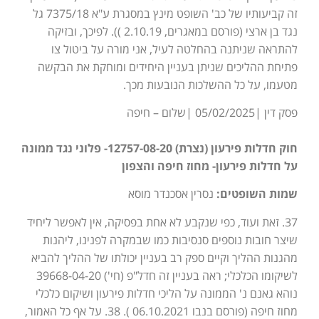
זה קביעותיו של כב' השופט מינץ במסגרת ע"א 7375/18 גל
נגד בן ארצי (פורסם במאגרים, 2.10.19 )). לפיכך, ובזיקה
להתראה שניתנה בהחלטה לעיל, אני מורה על ביטול צו
פתיחת ההליכים שניתן בעניין היחידים ומוחקת את הבקשה
מטעמו, על כל ההשלכות הנובעות מכך.
פסק דין |05/02/2025 |שלום – חיפה
חוק חדלות פירעון (נצרת) 12757-08-20- פלוני נגד ממונה
על חדלות פירעון- מחוז חיפה והצפון
שמות השופטים:
נסרין אסכנדר מוסא
37. זאת ועוד, כפי שנקבע לא אחת בפסיקה, אין לאפשר ליחיד
שיצר חובות נוספים סנסיבות כמו שבמקרה לפנינו, ליהנות
מהגנות ההליך וקיים ספק רב בעניין יכולתו של ההליך להביא
לשיקומו הכלכלי; ראה בעניין זה חדל"פ (חי') 39668-04-20
נוהא גאנם נ' הממונה על הליכי חדלות פירעון ושיקום כלכלי
מחוז חיפה (פורסם בנבו 06.10.2021 ). 38. על אף כל האמור,