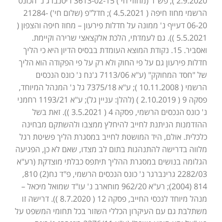
2.9.2020 ); פש"ר (מחוזי חי') 3613-02-15 ריסנברג נ' הכונס
הרשמי מחוז חיפה ( 4.5.2021 ); חדל"פ (שלום חי') 21284-
06-20 דעייף נ' ממונה על חדלות פירעון – מחוז חיפה והצפון (
5.5.2021 )). גם לעמדתי, הלכת אלקצאצי שרירה וקיימת.
ואסביר. 15. נקודת המוצא העומדת בבסיס הדיון היא כי הליך
חדלות פירעון גם על פי החוק ולא רק על פי הפקודה הוא הליך
של "חסד המחוקק" (ע"א 7113/06 ג'נח נ' כונס הנכסים
הרשמי ( 10.11.2008 ); ע"א 7375/18 גל נ' המנהל המיוחד,
פסקה 9 ( 2.10.2019 ) (להלן: עניין גל); ע"א 1193/21 רחמני
נ' כונס הנכסים הרשמי, פסקה 4 ( 3.5.2021 )). זאת בשל
ההזדמנות הניתנת לחייב להיחלץ ממצבו ולהשתקם מבחינה
כלכלית. אולם, היד המושטת לחייב במסגרת הליך פשיטת רגל
מלווה בדרישה להתנהגות בתום לב מצדו, שאם לא כן, הפגיעה
הגלומה בנושים במסגרת ההליך תיתפס כבלתי מוצדקת (רע"א
2282/03 גרינברגר נ' כונס הנכסים הרשמי, פ"ד נח(2) 810,
814 (2004); רע"א 962/20 מוחארב נ' עו"ד שמואל מיכאל –
מנהל מיוחד לנכסי החייב, פסקה 12 ( 8.7.2020 )). דרישה זו
משתלבת גם עם העיקרון הכללי השזור בכל תחומי המשפט על