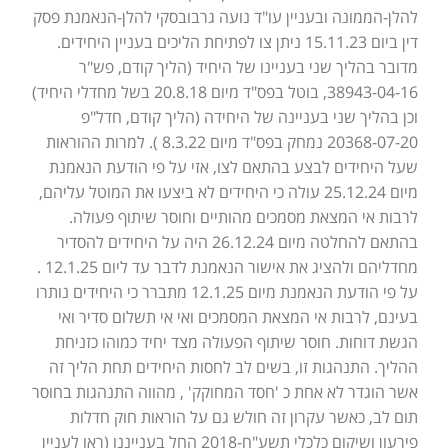
להלן-הממונה ובעניין עו"ד נועה גרבובסקי להלן-הנאמנת פסק
דין ביום 15.11.23 ניתן צו לפתיחת הליכים בעניין היחידים.
מדובר בהליך שני בעניינו של היחיד (הליך קודם, פש"ר
38943-04-16, בוטל בפס"ד מיום 20.8.18 בשל מחדלי היחיד)
וכן בהליך שני בעניינה של היחידה (הליך קודם, חדל"פ
20368-07-20 נמחק בפס"ד מיום 8.3.22 ). למרות ההוראות
שעל היחידים לבצע בהתאם לצו, אזי על פי הודעת הנאמנת
מיום 25.12.24 עולה כי היחידים לא ביצעו את המוטל עליהם,
לרבות אי המצאת מסמכים מהותיים וחוסר שיתוף פעולה.
בהתאם להחלטה מיום 26.12.24 היה על היחידים להסדיר
מחדליהם ולהציג את אישור הנאמנת לדבר עד ליום 12.1.25 .
על פי הודעת הנאמנת מיום 12.1.25 מתברר כי היחידים נותרו
בעינם, לרבות אי המצאת המסמכים ואי אי תשלום סדיר ואי
הגשת דוחות. חוסר שיתוף הפעולה מצד יחיד כמוהו כזניחת
ההליך. התנהגות זו, בשים לב לחסות היחידים תחת הליך זה
אשר הוגדר לא אחת כ 'חסד המחוקק' , מהווה התנהגות בחוסר
תום לב, כאשר עקרון זה חולש גם על הוראות חוק חדלות
פירעון ושיקום כלכלי תשע"ח-2018 החל בענייננו (ראו לעניין