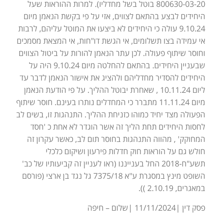
800630-03-20 בוטל בשל מחדליו). למרות ההוראות שעל
היחידים לבצע בהתאם לצווים, אזי על פי בקשת הנאמן מיום
9.10.24 עולה כי היחידים לא ביצעו את המוטל עליהם, לרבות
אי עמידה בצו תשלומים, אי הגשת דו"חות, אי המצאת מסמכים
וחוסר שיתוף פעולה. לכן עתר הנאמן להורות על ביטול הצווים
שבעניין היחידים. בהתאם להחלטה מיום 9.10.24 היה על
היחידים להסדיר מחדליהם ולהציג את אישור הנאמן לדבר עד
ליום 10.11.24 , שאחרת יבוטל ההליך. על פי הודעת הנאמן
מיום 11.11.24 מתברר כי המחדלים נותרו בעינם. חוסר שיתוף
הפעולה מצד יחיד כמוהו כזניחת ההליך. התנהגות זו, בשים לב
לחסות היחידים תחת הליך זה אשר הוגדר לא אחת כ 'חסד
המחוקק' , מהווה התנהגות בחוסר תום לב, כאשר עקרון זה
חולש גם על הוראות חוק חדלות פירעון ושיקום כלכלי
תשע"ח-2018 החל בענייננו (ראו לעניין זה קביעותיו של כב'
השופט מינץ במסגרת ע"א 7375/18 גל נגד בן ארצי (פורסם
במאגרים, 2.10.19 )).
פסק דין |11/11/2024 |שלום – חיפה