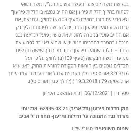
בבקשת נושה לביצוע "מעשה פשיטת רגל", ונושה רשאי
לפתוח בהליך חדלות פירעון אם החייב נמצא ב"חדלות פירעון"
ולא פרע את חובו במועדו (סעיף 109(א) לחוק). עם זאת, אם
טרם הגיע מועד פירעון החוב, יכול הנושה לפתוח בהליך רק
אם החייב פועל במטרה להונות את נושיו; פועל לגריעת נכס
מנכסיו במטרה להבריחו מנושיו; או שהוא לא יוכל לפרוע את
החוב – ובלבד שמועד פירעון החוב חל בתוך שישה חודשים
ממועד הגשת הבקשה (סעיף 109(ב) לחוק; על כך ועל
הבדלים נוספים בין הוראות הפקודה להוראות החוק, ראו: ע"א
8263/16 אור סיטי נדל"ן מקבוצת ענבל אור בע"מ נ' עו"ד איתן
ארז, פסקה 79 ( 19.3.2018 ) (להלן: עניין אור סיטי)).
פסק דין |06/12/2021 |בית המשפט העליון
חוק חדלות פירעון (תל אביב) 62995-08-21- ארז יוסי
מזרחי נגד הממונה על חדלות פירעון- מחוז ת"ל אביב
שמות השופטים
: ס,אבי שליו