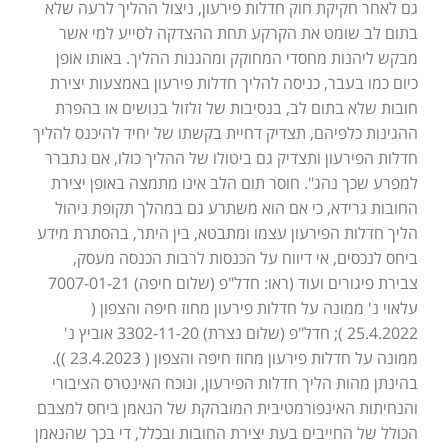
גם לאחר חקיקת חוק חדלות פירעון, ניצול ההליך לרעה שלא
בתום לב שומט את הקרקע תחת ההצדקה לסייע למי אשר
מבקש ליהנות מחסדי המחוקק ומהגנות ההליך. באותו אופן
כיום כמו בעבר, כניסה להליך חדלות פירעון באמצעות יצירת
חובות שלא בתום לב, בנסיבות של זלזול בנושים או בהפרת
ההגינות כלפיהם, תצדיק דחיית בקשתו של יחיד להיכנס להליך
חדלות הפירעון ותצדיק גם ביטולו של ההליך כולו, אם נתברר
למפרע שכך נהג". חוסר תום הלב אינו מתמצה באופן יצירת
החובות גרידא, כי אם הוא משתרע גם במהלך תקופת ניהול
הליך חדלות הפירעון עצמו ומתבטא, בין היתר, בהסתרת מידע
ביחס לנכסים, אי דיווח על הכנסות לרבות הכנסה מעסק,
צבירת פיגורים ועוד (ראו: חדל"פ (שלום חיפה) 7007-01-21
עלאוי נ' ממונה על חדלות פירעון מחוז חיפה והצפון (
25.4.2022 ); חדל"פ (שלום נצרת) 3302-11-20 אוביץ נ'
ממונה על חדלות פירעון מחוז חיפה והצפון ( 23.4.2023 )).
בהינתן מהות הליך חדלות הפירעון, ונוכח האינטרס הציבורי
והנחיתות האינפורמטיבית המובהקת של הנאמן ביחס למצבם
הכולל של החייבים בעת יצירת החובות ובכלל, די בכך שהנאמן