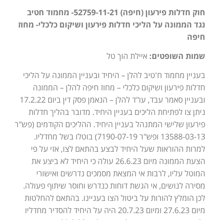
חוק חדלות פירעון (חיפה) 52759-11-21- מחמוד חטיב
נגד הממונה על הליכי חדלות פירעון ושיקום כלכלי- מחוז
חיפה
שמות השופטים:
איילת הוך טל
בעניין מחמוד ח'טיב להלן – היחיד ובעניין הממונה על הליכי
חדלות פירעון ושיקום כלכלי – מחוז חיפה להלן – הממונה
ובעניין סאמר עבד, עו"ד להלן – הנאמן פסק דין ביום 17.2.22
ניתן צו לפתיחת הליכים בעניין היחיד. מדובר בהליך חדלות
פירעון שלישי המתנהל בעניין היחיד. ההליכים הקודמים (פש"ר
13588-03-13 ופש"ר 7190-07-19) בוטלו בשל מחדליו.
למרות ההוראות שעל היחיד לבצע בהתאם לצו, אזי על פי
הצעת הממונה מיום 26.6.23 עולה כי היחיד לא ביצע את
המוטל עליו, לרבות אי המצאת מסמכים נדרשים ואישורי
מסירה לנושים, אי הגשת דוחות כנדרש וחוסר שיתוף פעולה.
לכן הומלץ להורות על ביטול הצו בעניינו. בהתאם להחלטות
מיום 27.6.23 ומיום 20.7.23 היה על היחיד להסדיר מחדליו