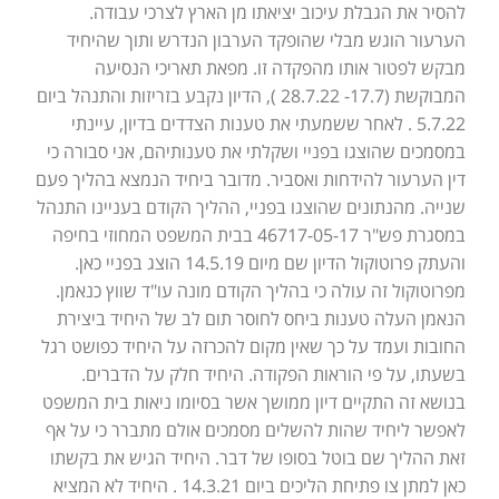
להסיר את הגבלת עיכוב יציאתו מן הארץ לצרכי עבודה.
הערעור הוגש מבלי שהופקד הערבון הנדרש ותוך שהיחיד
מבקש לפטור אותו מהפקדה זו. מפאת תאריכי הנסיעה
המבוקשת (17.7- 28.7.22 ), הדיון נקבע בזריזות והתנהל ביום
5.7.22 . לאחר ששמעתי את טענות הצדדים בדיון, עיינתי
במסמכים שהוצגו בפניי ושקלתי את טענותיהם, אני סבורה כי
דין הערעור להידחות ואסביר. מדובר ביחיד הנמצא בהליך פעם
שנייה. מהנתונים שהוצגו בפניי, ההליך הקודם בעניינו התנהל
במסגרת פש"ר 46717-05-17 בבית המשפט המחוזי בחיפה
והעתק פרוטוקול הדיון שם מיום 14.5.19 הוצג בפניי כאן.
מפרוטוקול זה עולה כי בהליך הקודם מונה עו"ד שווץ כנאמן.
הנאמן העלה טענות ביחס לחוסר תום לב של היחיד ביצירת
החובות ועמד על כך שאין מקום להכרזה על היחיד כפושט רגל
בשעתו, על פי הוראות הפקודה. היחיד חלק על הדברים.
בנושא זה התקיים דיון ממושך אשר בסיומו ניאות בית המשפט
לאפשר ליחיד שהות להשלים מסמכים אולם מתברר כי על אף
זאת ההליך שם בוטל בסופו של דבר. היחיד הגיש את בקשתו
כאן למתן צו פתיחת הליכים ביום 14.3.21 . היחיד לא המציא