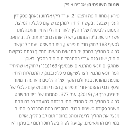
שמות השופטים:
אפרים ציזיק
פירעון-מחוז חיפה והצפון 2. עו"ד ריקי אלמוג (נאמן) פסק דין
העניין שבפני, בקשת היחיד למתן צו שיקום כלכלי, והמלצת
הממונה לביטולו של ההליך לאור מחדלי היחיד והתנהלותו
אשר לגישת ב"כ הממונה, יש לראותה כחסרת תום לב. בהתאם
לסעיף 183 לחוק חדלות פירעון, בית המשפט ייעתר לבקשה
לביטול ההליך בהתקיים התנאים הבאים: ההליך נפתח לבקשת
היחיד; ישנו פגם ערכי בהתנהלות היחיד בהליך, באופן
שמתקיים תנאי מהתנאים שבסעיף 163(ג)(1) לחוק או שהיחיד
הפר תנאי מתנאי הצו לשיקום כלכלי; ובנוסף, התנהלות היחיד
פוגעת מהותית בניהולם התקין של ההליכים (ראו עודד מאור
ואסף דגני ההפטר-חדלות פירעון, הסדרי חוב ושיקום כלכלי של
יחידים, כרך א', (2019), עמ' 377 . סמכותו של בית המשפט
לביטול ההליך בשל מחדלי החייב זכתה למעמד בכורה תחת
משטר פקודת פשיטת הרגל, במקרים בהם התברר כי החייב
מנצל את ההליך לרעה ונוהג בחוסר תום לב בהליך, אולם
במקרים המתאימים, קביעה לפיה בשל חוסר תום לב ניתן וראוי