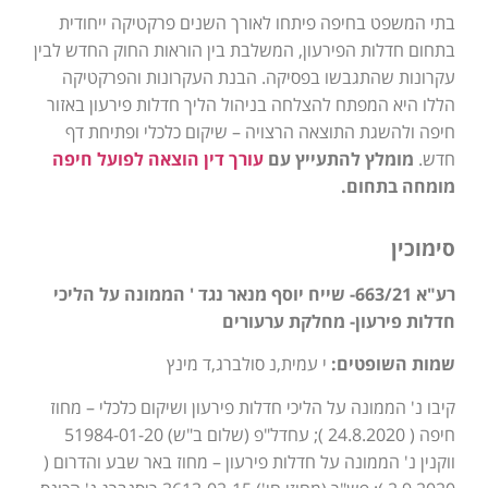
בתי המשפט בחיפה פיתחו לאורך השנים פרקטיקה ייחודית
בתחום חדלות הפירעון, המשלבת בין הוראות החוק החדש לבין
עקרונות שהתגבשו בפסיקה. הבנת העקרונות והפרקטיקה
הללו היא המפתח להצלחה בניהול הליך חדלות פירעון באזור
חיפה ולהשגת התוצאה הרצויה – שיקום כלכלי ופתיחת דף
חדש.
מומלץ להתעייץ עם
עורך דין הוצאה לפועל חיפה
מומחה בתחום.
סימוכין
רע"א 663/21- שייח יוסף מנאר נגד ' הממונה על הליכי
חדלות פירעון- מחלקת ערעורים
שמות השופטים:
י עמית,נ סולברג,ד מינץ
קיבו נ' הממונה על הליכי חדלות פירעון ושיקום כלכלי – מחוז
חיפה ( 24.8.2020 ); עחדל"פ (שלום ב"ש) 51984-01-20
ווקנין נ' הממונה על חדלות פירעון – מחוז באר שבע והדרום (