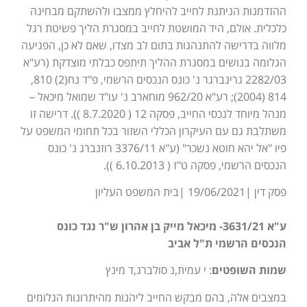
ההזדמנות הניתנת לחייב להיחלץ ממצבו ולהשתקם מבחינה
כלכלית. אולם, היד המושטת לחייב במסגרת הליך פשיטת רגל
מלווה בדרישה להתנהגות בתום לב מצדו, שאם לא כן, הפגיעה
הגלומה בנושים במסגרת ההליך תיתפס כבלתי מוצדקת (רע"א
2282/03 גרינברגר נ' כונס הנכסים הרשמי, פ"ד נח(2) 810,
814 (2004); רע"א 962/20 מוחארב נ' עו"ד שמואל מיכאל –
מנהל מיוחד לנכסי החייב, פסקה 12 ( 8.7.2020 )). דרישה זו
משתלבת גם עם העיקרון הכללי השזור בכל תחומי המשפט על
פיו "אל יהא חוטא נשכר" (ע"א 3376/11 רוזנברג נ' כונס
הנכסים הרשמי, פסקה ט"ז ( 6.10.2013 )).
פסק דין |19/06/2021 |בית המשפט העליון
ע"א 3631/21- מיכאל מייק בן אהרון ש"ר נגד כונס
הנכסים הרשמי ת"ל אביב
שמות השופטים
: י עמית,נ סולברג,ד מינץ
במצבים אלה, בהם מבקש החייב ליהנות מהיתרונות הגלומים