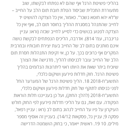
בהליכי פשיטת הרגל אף שהם לא נפתחו לבקשתו, שוב
מתעוררת התכלית שביסוד הטלת חובת תום הלב על החייב –
ש"לא יהא חוטא נשכר". כאמור, אין כל הצדקה להושיט יד
לחייב שהתנהל במסגרת ההליך בחוסר תום לב, ואף אין כל
הצדקה לפגוע בנושים כדי לסייע לחייב שכזה (וראו: עניין
גרינברג, עמ' 814). אדרבה, הליכים הנפתחים לבקשת נושה
אינם מותנים בתום לב של החייב בעת יצירת חובותיו ובמרבית
המקרים אף כרוכים בכך. על כן, אי זקיפת התנהלות חסרת תום
הלב של החייב עובר לכניסתו להליך, מדגישה את הצורך
שיוכיח ביתר שאת את היותו ראוי ליתרונות הגלומים בהליך
פשיטת הרגל. חוק חדלות פירעון ושיקום כלכלי,
התשע"ח-2018 18. הליך פשיטת הרגל של המערער החל
לפני כניסתו לתוקף של חוק חדלות פירעון ושיקום כלכלי,
התשע"ח-2018 (להלן: החוק), ועל כן בענייננו חלות הוראות
הפקודה. עם זאת, גם על הליכי חדלות פירעון לפי החוק חולש
העיקרון על פיו על החייב לנהוג בתום לב (ראו : עניין רפאל,
פסקה 9; עניין גל, פסקאות 14/12). בעניין זה אוסיף מספר
מילים. 10 19. ראשית ייאמר, כי בחוק הושמטה הדרישה