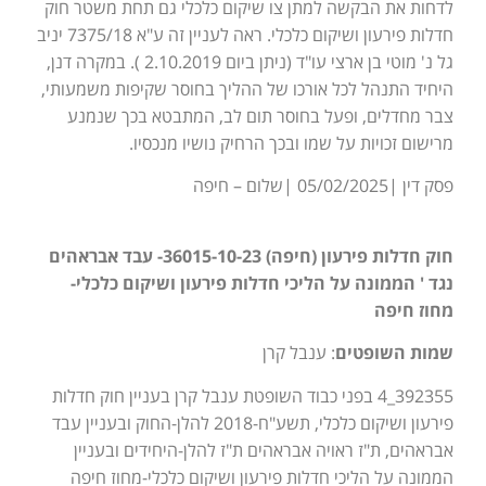
לדחות את הבקשה למתן צו שיקום כלכלי גם תחת משטר חוק
חדלות פירעון ושיקום כלכלי. ראה לעניין זה ע"א 7375/18 יניב
גל נ' מוטי בן ארצי עו"ד (ניתן ביום 2.10.2019 ). במקרה דנן,
היחיד התנהל לכל אורכו של ההליך בחוסר שקיפות משמעותי,
צבר מחדלים, ופעל בחוסר תום לב, המתבטא בכך שנמנע
מרישום זכויות על שמו ובכך הרחיק נושיו מנכסיו.
פסק דין |05/02/2025 |שלום – חיפה
חוק חדלות פירעון (חיפה) 36015-10-23- עבד אבראהים
נגד ' הממונה על הליכי חדלות פירעון ושיקום כלכלי-
מחוז חיפה
שמות השופטים
: ענבל קרן
392355_4 בפני כבוד השופטת ענבל קרן בעניין חוק חדלות
פירעון ושיקום כלכלי, תשע"ח-2018 להלן-החוק ובעניין עבד
אבראהים, ת"ז ראויה אבראהים ת"ז להלן-היחידים ובעניין
הממונה על הליכי חדלות פירעון ושיקום כלכלי-מחוז חיפה