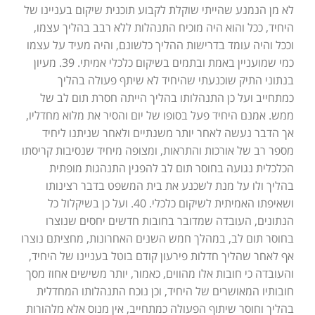
לא מן הנמנע שהייתי שוקלת לקבוע תוכנית שיקום בעניינו של
היחיד, ככל והוא היה מוכיח התנהלות ללא רבב בהליך עצמו,
וככל והיה עומד בדרישות ההליך כלשונם, והיה מעיד על עצמו
כמי שמועניין באמת ובתמים בשיקום כלכלי אמיתי. 39. מעיון
בנתוני התיק שוכנעתי שהיחיד לא שיתף פעולה בהליך
כמתחייב ועל כן התנהלותו בהליך הייתה חסרת תום לב של
ממש. אמנם היחיד פעל בסופו של יום והסיר את מלוא מחדליו,
אך הדבר נעשה לאחר יותר משנתיים ולאחר שניתנו ליחיד
מספר רב של אורכות והתראות, ומצופה מיחיד שנסיבות קריסתו
הכלכלית נגועה בחוסר תום לב להפגין התנהגות מופתית
בהליך ולו על מנת לשכנע את בית המשפט בדבר רצינותו
ושאיפתו האמיתית לשיקום כלכלי. 40. ועל כן בשיקלול כל
הנתונים, העובדה שמדובר בחובות חדשים יחסים שנוצרו
בחוסר תום לב, במהלך חמש השנים האחרונות, מחציתם נוצרו
אף לאחר שהליך חדלות פירעון קודם בוטל בעניינו של היחיד,
והעובדה כי חובות אלו מהווים, כאמור, יותר משישים אחוז מסך
חובותיו המאושרים של היחיד, וכן נוכח התנהלותו המחדלית
בהליך וחוסר שיתוף הפעולה כמתחייב, אין מנוס אלא מלהורות