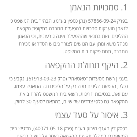
1. סמכויות הנאמן
בפרק 57866-09-24 (נתן כספין בע"מ), הבהיר בית המשפט כי
לנאמן מוענקות סמכויות להפעלת החברה בתקופת הקפאת
ההליכים. זאת בתנאי שההפעלה אינה גירעונית, וכי הנאמן
מנהל משא ומתן עם הנושים לצורך גיבוש הסדר או מכירת
החברה, תחת פיקוח בית המשפט.
2. היקף תחולת ההקפאה
בעניין רשת מסעדות "טאטאמי" (פרק 61913-09-23), נקבע כי
ככלל, הקפאת הליכים חלה רק על הליכים נגד התאגיד עצמו.
עם זאת, בנסיבות חריגות, רשאי בית המשפט להרחיב את
ההקפאה גם כלפי צדדים שלישיים, בהתאם לסעיף 30 לחוק.
3. איסור על סעד עצמי
בפסק דין הענף הירוק בע"מ (פרק 40071-05-18), הדגיש בית
המשפט כי במהלך תקופת ההקפאה נאסר על נושים לנקוט