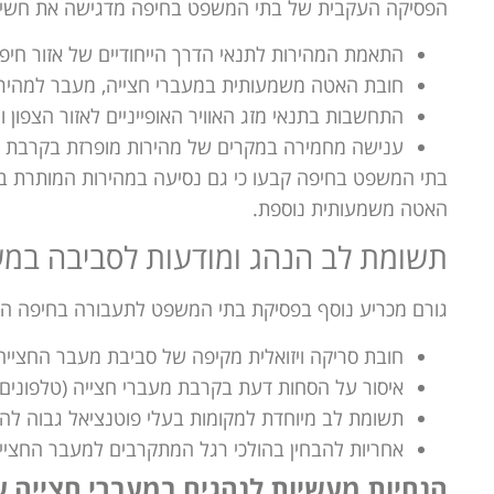
הפסיקה העקבית של בתי המשפט בחיפה מדגישה את חשיבו
התאמת המהירות לתנאי הדרך הייחודיים של אזור חיפה
חובת האטה משמעותית במעברי חצייה, מעבר למהיר
התחשבות בתנאי מזג האוויר האופייניים לאזור הצפו
ענישה מחמירה במקרים של מהירות מופרזת בקרבת מעב
בתי המשפט בחיפה קבעו כי גם נסיעה במהירות המותרת ב
האטה משמעותית נוספת.
תשומת לב הנהג ומודעות לסביבה במעב
גורם מכריע נוסף בפסיקת בתי המשפט לתעבורה בחיפה הו
חובת סריקה ויזואלית מקיפה של סביבת מעבר החצייה ב
איסור על הסחות דעת בקרבת מעברי חצייה (טלפונים, מ
תשומת לב מיוחדת למקומות בעלי פוטנציאל גבוה להימצ
אחריות להבחין בהולכי רגל המתקרבים למעבר החצייה,
הנחיות מעשיות לנהגים במעברי חצייה 