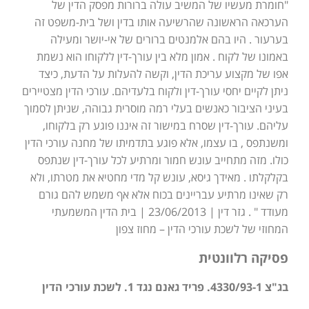
"חומרת מעשיו של המשיב עולה ברורות מפסק הדין של
הערכאה הראשונה שהרשיעה אותו בדין ושל בית-משפט זה
בערעור . היו בהם אלמנטים ברורים של אי-יושר ומעילה
באמונו של לקוח . אמון מלא בין עורך-דין ללקוחו הוא נשמת
אפו של מקצוע עריכת הדין, וקשה להעלות על הדעת, כיצד
ניתן לקיים יחסי עורך-דין ולקוח בלעדיהם. עורכי הדין מצטיירים
בעיני הציבור כאנשים בעלי רמה מוסרית גבוהה, שניתן לסמוך
עליהם. עורך-דין שסרח במישור זה איננו פוגע רק בלקוחו,
ומשנתפס , בו עצמו, אלא פוגע בתדמיתו של מחנה עורכי הדין
כולו. מזה מתחייב עונש חמור ומרתיע לכל עורך-דין שנתפס
בקלקלתו . מאידך גיסא, עונש קל מדי מחטיא את מטרתו, ולא
רק שאינו מרתיע עבריינים בכוח אלא אף משמש להם גורם
מעודד " . גזר דין | 23/06/2013 | בית הדין המשמעתי
המחוזי של לשכת עורכי הדין – מחוז צפון
פסיקה רלוונטית
בג"צ 4330/93-1. פריד גאנם נגד 1. לשכת עורכי הדין