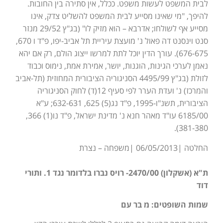
לבית המשפט לעשות משפט. ככלל, אין סתירה בין החובות.
להיפך, "מי שאינו מסייע לבית המשפט להשליט צדק, אינו
מסייע אף לשולחו; אדרבא – הוא מזיק לו" (בג"ץ 29/52 מנזר
סנט וינסנט דה פאול נ' מועצת עיריית תל אביב-יפו, פ"ד ו 670,
676-675). עורך הדין יוכל לתת למרשו ייצוג הולם, רק אם יהא
נאמן לערכי הגינות, הוגנות, יושר, אמירת אמת, נימוס וכבוד
לזולת (בג"ץ 4495/99 הסניגוריה הציבורית המחוזית (תל-אביב
והמרכז) נ' ועדת הערר לפי סעיף 12(ד) לחוק הסניגוריה
הציבורית, תשנ"ו-1995, פ"ד נג(5) 625, 632-631; ע"א
6185/00 עו"ד מאהר חנא נ' מדינת ישראל, פ"ד נו(1) 366,
381-380).
החלטה |06/05/2013 |משפחה – נצרת
ת"א (אשקלון) 2470/00- רויס נברו בלדומר נגד 1. ותורי
דוד
שמות השופטים: מ בר עם