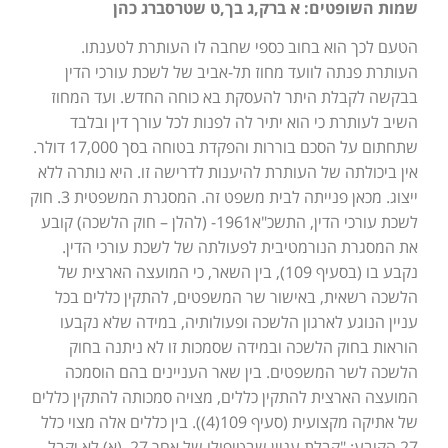
שמות השופטים: א ברק,ג בך,ט שטרסברג כהן
הטעם לכך הוא בחוב כספי שחבה לו העותרת לטענתו.
העותרת פנתה לוועד מחוז תל-אביב של לשכת עורכי הדין
בבקשה לקבלת היתר להעסקת בא כוחה החדש. ועד המחוז
השיב לעותרת כי הוא יתיר לה לפנות לכל עורך דין ובלבד
שתחתום על הסכם בוררות והפקדת בטוחה בסך 17,000 דולר.
אין ביכולתה של העותרת להיענות לדרישה זו. היא נותרה ללא
ייצוג. מכאן פנייתה לבית משפט זה. המסגרת המשפטית 3. חוק
לשכת עורכי הדין, התשכ"א1961- (להלן – חוק הלשכה) קובע
את המסגרת הנורמטיבית לפעולתה של לשכת עורכי הדין.
נקבע בו (בסעיף 109), בין השאר, כי המועצה הארצית של
הלשכה רשאית, באישור שר המשפטים, להתקין כללים בכל
עניין הנוגע לארגון הלשכה ופעולותיה, במידה שלא נקבעו
הוראות בחוק הלשכה ובמידה שסמכות זו לא ניתנה בחוק
הלשכה לשר המשפטים. בין שאר העניינים בהם הוסמכה
המועצה הארצית להתקין כללים, מצויה סמכותה להתקין כללים
של אתיקה מקצועית (סעיף 109(4)). בין כללים אלה מצוי כלל
27 הקובע: "קבלת עניין שבטיפולו של אחר 27. (א) לא יקבל