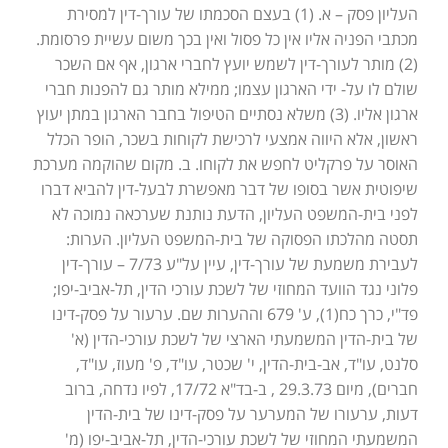
העליון פסק – א. (1) בעצם הסכמתו של עורך-דין למסירת
מכתבי הפניה אליו אין כל פסול ואין בכך משום עשיית פרסומת.
(2) מותר לעורך-דין לשמש יועץ לחברי ארגון, אף אם השכר
שולם לו על- ידי הארגון עצמו; ממילא מותר גם להפנות חברי
ארגון אליו. (3) משלא נסתיים הטיפול בחבר הארגון במתן יעוץ
ראשון, אלא היווה אמצעי לרכישת לקוחות בשכר, הופר הכלל
האוסר על פרקליט לחפש את לקוחו. ב. מקום שהוקמה מערכת
שיפוטית אשר בסופו של דבר מאפשרת לבעל-דין להביא דברו
לפני בית-המשפט העליון, הדעת נותנת שערכאה נמוכה לא
תסטה מהלכתו הפסוקה של בית-המשפט העליון. הערות:
לעבירת משמעת של עורך-דין, עיין על"ע 7/73 – עורך-דין
פלוני נגד הוועד המחוזי של לשכת עורכי הדין, תל-אביב-יפו;
פד"י, כרך כח(1), ע' 679 וההערות שם. ערעור על פסק-דינו
של בית-הדין המשמעתי הארצי של לשכת עורכי-הדין (א'
סלנט, עו"ד, אב-בית-הדין, י' שכטר, עו"ד, פ' מעוז, עו"ד,
חברים), מיום 29.3.73 , ב-בד"א 17/72, לפיו נדחה, ברוב
דעות, ערעורו של המערער על פסק-דינו של בית-הדין
המשמעתי המחוזי של לשכת עורכי-הדין, תל-אביב-יפו (מ'