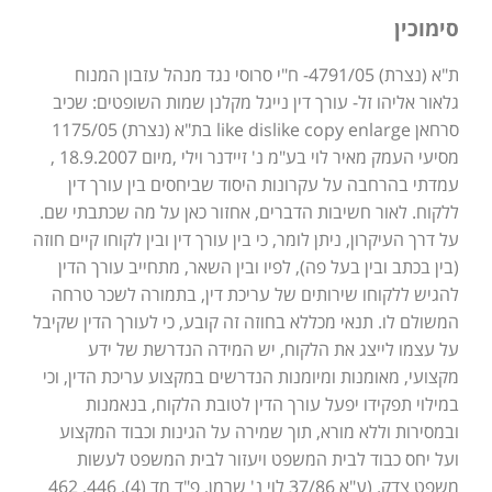
סימוכין
ת"א (נצרת) 4791/05- ח"י סרוסי נגד מנהל עזבון המנוח
גלאור אליהו זל- עורך דין נייגל מקלנן שמות השופטים: שכיב
סרחאן like dislike copy enlarge בת"א (נצרת) 1175/05
מסיעי העמק מאיר לוי בע"מ נ' זיידנר וילי ,מיום 18.9.2007 ,
עמדתי בהרחבה על עקרונות היסוד שביחסים בין עורך דין
ללקוח. לאור חשיבות הדברים, אחזור כאן על מה שכתבתי שם.
על דרך העיקרון, ניתן לומר, כי בין עורך דין ובין לקוחו קיים חוזה
(בין בכתב ובין בעל פה), לפיו ובין השאר, מתחייב עורך הדין
להגיש ללקוחו שירותים של עריכת דין, בתמורה לשכר טרחה
המשולם לו. תנאי מכללא בחוזה זה קובע, כי לעורך הדין שקיבל
על עצמו לייצג את הלקוח, יש המידה הנדרשת של ידע
מקצועי, מאומנות ומיומנות הנדרשים במקצוע עריכת הדין, וכי
במילוי תפקידו יפעל עורך הדין לטובת הלקוח, בנאמנות
ובמסירות וללא מורא, תוך שמירה על הגינות וכבוד המקצוע
ועל יחס כבוד לבית המשפט ויעזור לבית המשפט לעשות
משפט צדק. (ע"א 37/86 לוי נ' שרמן, פ"ד מד (4), 446, 462