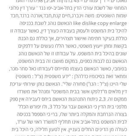
מאזכרים – 1 | עמודים – 45 בדמ (תל אביב) 101/98- הועד
המחוזי של לשכת עורכי הדין בתל-אביב-יפו נגד ' עורך דין פלוני
שמות השופטים: משה וינברג,חיים קנת,חבד,אורנה ברנד,חבד
like dislike copy enlarge הנאשם נוהג לשבת בכניסה
להיכל בית המשפט ולעסוק בעבודה כעורך דין, כאשר עבודה זו
כוללת בעיקר חתימה ואישור תצהירים, אך כוללת גם הכנת
בקשות ומתן ייעוץ משפטי, כאשר הללו נעשים על דלפקים
שונים בהיכל בית המשפט. על עבודתו זו של הנאשם נוהג
הנאשם גם לגבות כספים, במקום מושבו זה בבית המשפט,
בפומבי, כאשר הנאשם בעצמו מתייחס לעבודתו כאל סחר-מכר,
ומתאר זאת בסיכומיו כדלהלן : "ידע משפטית (צ"ל : משפטי)
שלי היינו (צ"ל : הנו") סחורה שלי". הנאשם נותן שירותי עריכת
דין מלאים מ"דלפקו אשר בבית המשפט" ומנהל את משרדו
ממקום זה. 2.3 ניתוח התנהגות הנאשם ביחס לעבירה אין ספק
מלפני בית הדין כי הנאשם עבר על כלל 3, ולו יפורש הכלל
בצורה הנרחבת והמקלה ביותר שלו, ברי כי הספסל בכניסה
לבית המשפט בתל-אביב אינו תחליף למשרד ראוי של עו"ד,
כעולה מן הדינים החלים בעניין. אין לטעון חלילה, כי היכל בית