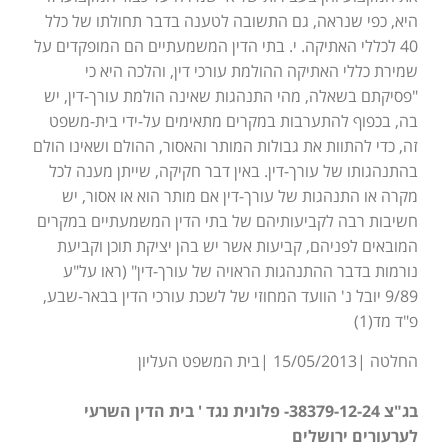
היא, כפי שנראה, גם התשובה לטענה בדבר תחולתו של כלל
40 לכללי האתיקה. י. בתי הדין המשמעתיים הם המופקדים על
שמירת כללי האתיקה ההולמת עורכי דין, והלכה היא כי
"פסיקתם בשאלה, מהי התנהגות שאינה הולמת עורך-דין, יש
בה, בכפוף להתערבות במקרים מתאימים על-ידי בית-משפט
זה, כדי להתוות את גבולות המותר והאסור, ההולם ושאינו הולם
בהתנהגותו של עורך-דין. באין דבר חקיקה, שייתן מענה לכל
מקרה או התנהגות של עורך-דין אם מותר הוא או אסור, יש
חשיבות רבה לקביעותיהם של בתי הדין המשמעתיים במקרים
המובאים לפניהם, קביעות אשר יש בהן יציקת תוכן וקביעת
נורמות בדבר ההתנהגות הראויה של עורך-דין" (ראו על"ע
9/89 יובל נ' הוועד המחוזי של לשכת עורכי הדין בבאר-שבע,
פ"ד מד(1)
החלטה |15/05/2013 |בית המשפט העליון
בג"צ 38379-12-24- פלונית נגד ' בית הדין השרעי
לערעורים ירושלים