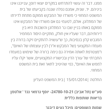
ממנו. דבר זה עשוי להתרחש במקרים יוצאי דופן; ענייננו אינו
ביניהם. יד. שנית, אמנם נפלה שגגה בקביעתו של בית
המשפט המחוזי כי משרדו של המבקש ממוקם מתחת לדירתו
של המתלונן. אולם, לטעמי גם אם משרדו של המבקש אינו
ממוקם באותו בניין שבו גר המתלונן והשכנות היא בין
דירותיהם, דבר שעליו אין חולק, מתקיים היסוד המחמיר
המגבש קלון בנסיבות, כך ש"עשויה להתקיים זיקה ברורה בין
מעמדו המקצועי (של המבקש א"ר) לבין עוצמתו של האיום",
ו"מצטרפת לאותה אמירה גם נימה ברורה של שימוש במעמדו
החברתי של עורך הדין ובכישוריו המקצועיים, אשר יקלו עליו
לממש את האיום", כפי שהיטיב לתאר זאת בית המשפט
המחוזי.
החלטה |15/01/2014 |בית המשפט העליון
סע"ש (תל אביב) 24780-10-21- יוסף גרמאי נגד ' אלטמן
בריאות שותפות כללית
שמות השופטים: מיכל נעים דיבנר