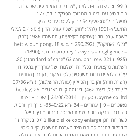
(1991); י. שנהב ו-ר. לויתן, "אחריותו המקצועית של עו"ד,
ניהול סיכונים וביטוח החבות" הפרקליט לב, 177
(תשל"ח-ל"ט); סעיף 54 לחוק לשכת עורכי הדין,
התשכ"א-1961 (להלן: "חוק לשכת עורכי הדין"); סעיף 2 לכללי
לשכת עורכי הדין (אתיקה מקצועית), התשמ"ו-1986 (להלן:
"כללי האתיקה"); (hett v. pun pong, 18 s. c. r, 290,292
(1890); r. m manoney "lawyers – negligence –
standard of care" 63 can. bar. rev. 221 (1985)) 80.
רשלנות מקצועית ובכלל זה רשלנותו של עורך דין בתפקידו,
עלולה להקים חבות משפטית כלפי הלקוח, הן בדין החוזים
(הפרת חוזה) והן בדין הנזיקין (עוולת הרשלנות). (ע"א 37/86
לוי, דלעיל, בעמ' 462). דין זהה קיים באנגליה: 26 (hedley
byrne co. ltd. פסק דין | 24/08/2014 | שלום – נצרת
מאזכרים – 0 | עמודים – 34 ע"א 3640/22- עורך דין יורם ל.
כהן נגד ' רבקה בוכמן שמות השופטים: דוד מינץ,יחיאל
כשר,רות רונן like dislike copy enlarge ברי כי במקרה זה
דוד זקוק להגנה פחותה מצד מערכת המשפט, וקיים סיכוי
שהתערבות בית המשפט בהסכם שבינו לבין ראובן עלולה