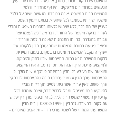
המשפט אינו מקום מכובד, כמובן, אך פעילות משרדית וייעוץ,
הנעשים בפרוזדורים ודלפקים ויהיו אף פרוזדורי ודלפקי
המצויים בבית המשפט, אינה מכובדת. הנאשם יושב על דלפק
ומשכיר שירותיו בפומבי לכל שיחפוץ, בנותנו ייעוץ משפטי,
כעניין של מה בכך, ללא שימוש כלשהו בספריה משפטית ומבלי
לערוך בדיקה מקיפה של החומר, דבר אשר כשלעצמו יוצר
עבירה בהגדרה, בהיותו התנהגות שאינה הולמת עורך דין
וביוצרו פגיעה בחובת הנאמנות שחב עורך הדין ללקוחו. על
ייעוץ זה מקבל הנאשם מזומנים בו במקום, בעוברו מיידית
ללקוח המשלם הבא בתור. התייחסות שכזו לחוק ולפסיקה,
ולמקצוע עריכת הדין, הנה התייחסות המבזה את המקצוע
ומוציאה שם רע לעורכי הדין ברמיזתה כי "כך עושות כולן" וכי
התייחסות עורך הדין עצמו לעבודתו הינה כהתייחסות לדבר קל
ערך ופשוט לאין ערוך, אשר ניתן לסיים תוך דקות מבלי
להשקיע ריכוז מינימלי ומבלי לבדוק דבר, ואינה עומדת בכל
קריטריון העשוי לשמש חריג לכלל 3, הקובע כי עורך דין יפגוש
את לקוחו במשרדו. גזר דין | 08/02/1999 | בית הדין
המשמעתי המחוזי של לשכת עורכי הדין – תל אביב מאזכרים –