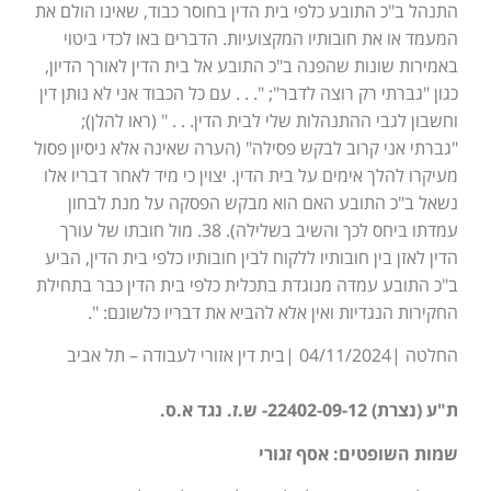
התנהל ב"כ התובע כלפי בית הדין בחוסר כבוד, שאינו הולם את
המעמד או את חובותיו המקצועיות. הדברים באו לכדי ביטוי
באמירות שונות שהפנה ב"כ התובע אל בית הדין לאורך הדיון,
כגון "גברתי רק רוצה לדבר"; ". . . עם כל הכבוד אני לא נותן דין
וחשבון לגבי ההתנהלות שלי לבית הדין. . . " (ראו להלן);
"גברתי אני קרוב לבקש פסילה" (הערה שאינה אלא ניסיון פסול
מעיקרו להלך אימים על בית הדין. יצוין כי מיד לאחר דבריו אלו
נשאל ב"כ התובע האם הוא מבקש הפסקה על מנת לבחון
עמדתו ביחס לכך והשיב בשלילה). 38. מול חובתו של עורך
הדין לאזן בין חובותיו ללקוח לבין חובותיו כלפי בית הדין, הביע
ב"כ התובע עמדה מנוגדת בתכלית כלפי בית הדין כבר בתחילת
החקירות הנגדיות ואין אלא להביא את דבריו כלשונם: ".
החלטה |04/11/2024 |בית דין אזורי לעבודה – תל אביב
ת"ע (נצרת) 22402-09-12- ש.ז. נגד א.ס.
שמות השופטים: אסף זגורי