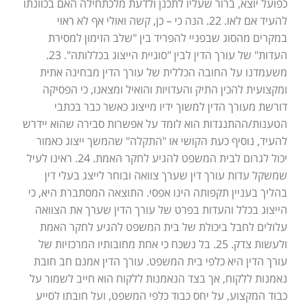
כפועל יוצא, ברור שעליו לתכנן ולדעת מלכתחילה האם בכוונתו
להעיד אם לאו. 22. הנה כי – כן, קשה ואולי אף לא ראוי
במקרים מהסוג שבפניי להפריד בין "שלב הזימון למסירת
העדות" של עורך הדין לבין "סוגיית הייצוג בכללותה". 23.
משעמדנו על החובה הכללית של עורך הדין מבחינה אתית
ומקצועית להכין התיק והעדויות והואיל ומצאנו, כי הפסיקה
דורשת מעורך הדין למשוך ידיו מייצוג כאשר כבר בכתבי
הטענות/ההתנגדות הוא לומד על אפשרות סבירה שהוא יידרש
להעיד, נוסיף כעת הקושי או "התקלה" שהמשך ייצוג כאמור
יכול לגרום לבית המשפט להגיע לחקר האמת. 24. ראינו לעיל
שמשקל עדות עורך דין שערך צוואה ובוחר לייצג בעלי דין
בהליך בעניין תקפותה הינו אפסי. התוצאה המסתברת היא, כי
הייצוג בכלל והעדות בפרט של עורך הדין שערך את הצוואה
עלולים לחבל ביכולת של בית המשפט להגיע לחקר האמת
ולעשות צדק. 25. בל נשכח כי אחת מחובותיו המרכזיות של
עורך הדין היא כלפי בית המשפט. עורך הדין אמנם חב חובת
נאמנות ללקוח, אך בצד הנאמנות ללקוח הוא חייב לשמור על
כבוד המקצוע, על יחס כבוד כלפי המשפט, ועל חובתו לסייע