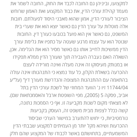
למקצועו, וביניהן גם החובה לכבד את החוק, החובה לשמר את
מעמד קהילת עורכי הדין, את כבוד המקצוע ואת האמון שרוחש
הציבור לעורכי הדין, אמון שהוא מאבני היסוד לפעולתם. חובות
אלה מוטלות על עורך הדין גם כאשר יוצא הוא את שערי בית
המשפט, גם כאשר אין הוא פועל בכובעו כעורך דין. החובות
שנוטל הוא על עצמו מרגע שעטה על כתפיו את גלימת עורך
הדין ממשיכות לחייב אותו גם כאשר מסיר הוא את הגלימה. אכן,
השאלה האם נעברה העבירה תוך שעורך הדין ממלא תפקידו
או במנותק מעיסוקו זה אינה מעלה ואינה מורידה לעצם
ההכרעה בשאלת הקלון, כל עוד נמצא כי התנהגותו אינה עולה
בהתאמה עם ההתנהגות המצופה והנדרשת מעורך דין" (על"ע
11744/04 זיו נ' הוועד המחוזי של לשכת עורכי הדין בתל
אביב, פסקה 5 (2005), מפי השופטת ארבל והאסמכתאות שם).
לא מצאתי מקום לשנות מקביעה זו. אף כי הסמכות נתונה,
קשה ככלל לצפות מבית משפט זה, העוסק בקביעות
נורמטיביות, כי יחוש להתערב במישור הערכי שביסוד
ההכרעות ושיהא מקל יותר מן העמיתים למקצוע שבבתי הדין
המשמעתיים, בתחושתם באשר לכבודו של המקצוע שהם חלק