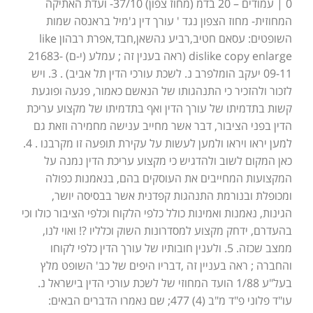
0 | עמודים – 20 בדמ (מחוז צפון) 37/10- ועדת האתיקה
המחוזית- מחוז הצפון נגד ' עורך דין ג'מיל בראנסה שמות
השופטים: עסאם חטיב,רביע גהשאן,חבד,אפרת רבהון like
dislike copy enlarge (ראה בענין זה ; עמלע (י-ם) 21683-
09-11 יעקב הומלפרב נ. לשכת עורכי הדין תל אביב) . 3. ויש
לזכור ולהזכיר כי התנהגותו של הנאשם כאמור, פגעה ופוגעת
קשות בתדמיתו של עורך הדין ואף בתדמיתו של מקצוע עריכת
הדין בפני הציבור, דבר אשר מחייב ענישה מחמירה וזאת גם
למען יראו ויראו ולמען לעשות על עקירת תופעה זו מקרבנו . 4.
כאן המקום לשוב ולהדגיש כי מקצוע עריכת הדין נמנה על
המקצועות המחייבים את העוסקים בהם, בנאמנות כפולה
ומכופלת ובנורמת התנהגות קפדנית אשר בבסיסה יושר,
הגינות, נאמנות ואמינות כולל כלפי הלקוח וכלפי הציבור כולו וכי
בהעדרם, ידחק מקצוע למסדרונות השוק וכלליו ?! ואוי לנו,
ממצב שכזה. 5. ולענין חובותיו של עורך הדין כלפי לקוחו
והחברה ; ראה בעניין זה ,דבריו היפים של כב' השופט מלץ
בעל"ע 1/88 הועד המחוזי של לשכת עורכי הדין בישראל נ.
עו"ד פלוני פ"ד מ"ב (4) 477; שם נאמרו הדברים הבאים: