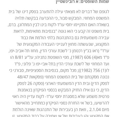
שמות השופטים: א רובינשטיין
לגופם של דברים לא מצאתי עילה להתערב בפסק דינו של בית
המשפט המחוזי. המבקש סבור, כי ההכרעה בבקשה תלויה
בשאלה האם התקיימו יחסי עו"ד-לקוח בינו לבין המתלונן. ברם,
בית משפט זה קבע כי הוא נוטה "בנסיבות מתאימות, לראות
עבירה משמעתית גם בהתנהגות בלתי הולמת את כבוד
המקצוע, שנעשתה מחוץ לענייני העבודה המקצועית של
עו"ד" (ראו בג"ץ רכטמן נ' לשכת עורכי הדין, מחוז תל-אביב-יפו,
פ"ד מא(4) 606 (1987), מפי השופטת נתניהו; על"ע 8/81 הו
ועד המחוזי של לשכת עורכי הדין בתל-אבי-יפו נ' פלוני, פ"ד
לו(1) 756 (1982)); מכל מקום, בנסיבות הספציפיות, סבורני כי
נכונה מסקנתם של בית המשפט המחוזי (פסקאות 48/47
לפסק הדין) ובית הדין המשמעתי הארצי (פסקה 26 לפסק
הדין), כי גם אילו החזיק המבקש בכספי הפיקדון בנאמנות
פרטית משמע שלא במסגרת יחסי עו"ד- לקוח עדיין היה ראוי
להרשיעו, בשל אי החזרת כספי הפיקדון כמתחייב מהאישור
מיום 2.1.04 , וזאת הן בעבירות של התנהגות שאינה הולמת
את המקצוע והן בעבירות של אי שמירה על כבוד המקצוע. זו