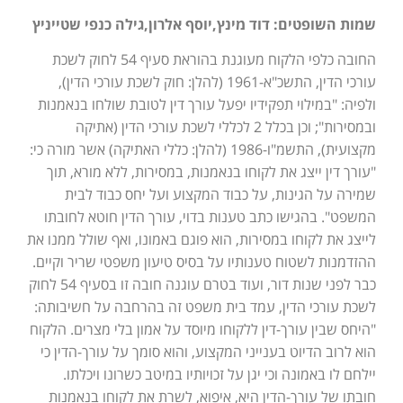
שמות השופטים: דוד מינץ,יוסף אלרון,גילה כנפי שטייניץ
החובה כלפי הלקוח מעוגנת בהוראת סעיף 54 לחוק לשכת
עורכי הדין, התשכ"א-1961 (להלן: חוק לשכת עורכי הדין),
ולפיה: "במילוי תפקידיו יפעל עורך דין לטובת שולחו בנאמנות
ובמסירות"; וכן בכלל 2 לכללי לשכת עורכי הדין (אתיקה
מקצועית), התשמ"ו-1986 (להלן: כללי האתיקה) אשר מורה כי:
"עורך דין ייצג את לקוחו בנאמנות, במסירות, ללא מורא, תוך
שמירה על הגינות, על כבוד המקצוע ועל יחס כבוד לבית
המשפט". בהגישו כתב טענות בדוי, עורך הדין חוטא לחובתו
לייצג את לקוחו במסירות, הוא פוגם באמונו, ואף שולל ממנו את
ההזדמנות לשטוח טענותיו על בסיס טיעון משפטי שריר וקיים.
כבר לפני שנות דור, ועוד בטרם עוגנה חובה זו בסעיף 54 לחוק
לשכת עורכי הדין, עמד בית משפט זה בהרחבה על חשיבותה:
"היחס שבין עורך-דין ללקוחו מיוסד על אמון בלי מצרים. הלקוח
הוא לרוב הדיוט בענייני המקצוע, והוא סומך על עורך-הדין כי
יילחם לו באמונה וכי יגן על זכויותיו במיטב כשרונו ויכלתו.
חובתו של עורך-הדין היא, איפוא, לשרת את לקוחו בנאמנות