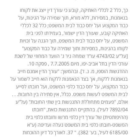
כך, כלל 2 לכללי האתיקה, קובע כי עורך דין ייצג את לקוחו
בנאמנות, במסירות, ללא מורא, תוך שמירה על הגינות, על
כבוד המקצוע ועל יחס כבוד לבית המשפט; כלל 32 לכללי
האתיקה קובע, שעורך הדין ישמור, בעמידתו לפני בית
המשפט, על יחס כבוד לבית המשפט, תוך הגנה על זכויות
לקוחו בהגינות, במסירות ותוך שמירה על כבוד המקצוע"
[על"ע 4743/02 עו"ד שמחה ניר נ' הוועד המחוזי של לשכת
עורכי הדין בתל אביב-יפו, מיום 7.7.2005 , פסקה 10.
ההדגשות הוספו, מ. נ. ד]. ובהמשך: "עורך הדין אמנם חייב
בנאמנות ללקוח, אך בצד הנאמנות ללקוח הוא חייב לשמור על
כבוד המקצוע, על יחס כבוד כלפי המשפט, ועל חובתו לסייע
לבית המשפט לעשות משפט. ככלל, אין סתירה בין החובות. . .
אולם, "פעמים מתחוללת התנגשות בין שתי החובות" (על"ע
7892/04 לעיל). בהתקיים התנגשות כזאת, "חובתו
(ההיפותטית) של עורך דין כלפי מרשו וחובתו כלפי בית
המשפט-חובתו כלפי בית המשפט נעלה ועדיפה (ע"א
6185/00 לעיל, בע' 382). " 37. לאורך כל דיון ההוכחות