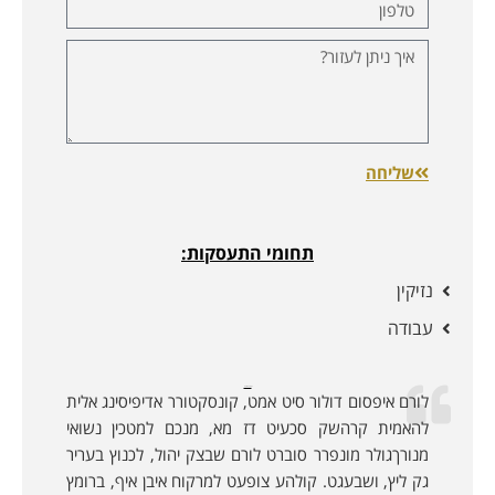
שליחה
תחומי התעסקות:
נזיקין
עבודה
לקוחות ממליצים:
לורם איפסום דולור סיט אמט, קונסקטורר אדיפיסינג אלית
להאמית קרהשק סכעיט דז מא, מנכם למטכין נשואי
מנורךגולר מונפרר סוברט לורם שבצק יהול, לכנוץ בעריר
גק ליץ, ושבעגט. קולהע צופעט למרקוח איבן איף, ברומץ