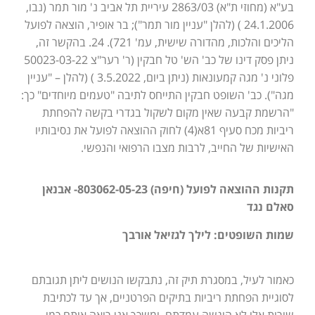
בע"א (מחוזי ת"א) 2863/03 עיריית תל אביב נ' מור תמר (נבו,
24.1.2006 ) (להלן "עניין מור תמר"); בר אופיר, הוצאה לפועל
הליכים והלכות, מהדורה שישית, עמ' 721). 24. בהקשר זה,
ניתן פסק דינו של כב' הש' טל חבקין (ר' רער"צ 50023-03-22
פלוני נ' מגה קמעונאות (ניתן ביום, 3.5.2022 ) (להלן – "עניין
מגה"). כב' השופט חבקין התייחס לתיבה "טעמים מיוחדים" כך:
"הרשמת קבעה שאין מקום לשקול בגדרי בקשה להפחתת
ריביות מכח סעיף 81א(4) לחוק ההוצאה לפועל את נסיבותיו
האישיות של החייב, לרבות מצבו הרפואי והנפשי.
תקנות ההוצאה לפועל (חיפה) 803062-05-23- אבנאן
סאלם נגד
שמות השופטים: לילך לגזיאל אורבך
כאמור לעיל, במסגרת תיק זה, נתבקשו הנושים ליתן תגובתם
לסוגיית הפחתת ריביות בתיקים הפרטניים, אך עד לכתיבת