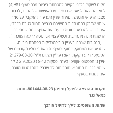
מקום לשקול בגדרי בקשה להפחתת ריביות מכח סעיף 81א(4)
לחוק ההוצאה לפועל את נסיבותיו האישיות של החייב, לרבות
מצבו הרפואי והנפשי. מאחר שדין הערעור להתקבל על סמך
שיהוי שדבק בהתנהלות המשיבה בגביית החוב כגורם בלבדי,
איני נדרש להכריע בסוגיה זו. עם זאת אוסיף דומה שמסקנת
הרשמת אינה מתחייבת, וכשלעצמי אני נוטה לדעה הפוכה. [ .
. . [הנסיבות שנמנו בעניין מור כמצדיקות הפחתת ריביות,
שהניעו את המחוקק לחוקק סעיף זה (ואת גלגוליו הקודמים של
הסעיף. לרקע חקיקתו ראו: רער"ץ (שלום ת"א) 21279-08-20
אילן נ' הפסטוס אקוויטי בע"מ, פסקות 8-12 ( 2.9.2020 ), קרי:
שיהוי בגביית החוב או חוסר תום לב שדבק בהתנהגות הזוכה,
אינן נמנות בסעיף.
תקנות ההוצאה לפועל (חיפה) 801444-08-23- חמוד
כמאל נגד
שמות השופטים: לילך לגזיאל אורבך