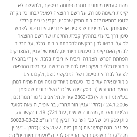
מהם טעמים מיוחדים נותרה פתוחה בפסיקה, ולמעשה לא
קיימת רשימה סגורה. על רשם ההוצאה לפועל לבחון כל מקרה
לגופו בהתאם לנסיבות התיק שבפניו. נקבע כי נימוק כללי
שמסתמך על מדיניות שיפוטית או ציבורית, איננו יכול לשמש
סימן דרך בלעדי בתהליך קבלת החלטתו של רשם ההוצאה
לפועל, בבואו לדון בבקשה להפחתת ריבית. ככלל, על הרשם
לבדוק האם קיימים טעמים מיוחדים, לגופו של עניין, המצדיקים
הפחתת הפרשי הצמדה וריבית או ריבית בלבד, ואין די בהבאת
נימוקים כלליים ועקרוניים לדחיית הבקשה. על רשם ההוצאה
לפועל לברר את טיעוניו של המבקש לגופם, ולקבוע אם
נימוקים אלה עולים כדי טעמים מיוחדים ומהווים תשתית למתן
הסעד המבוקש (ר' פסק דינה של כב' הש' יהודית שטופמן
בע"א (מחוזי ת"א) 2863/03 עיריית תל אביב נ' מור תמר (נבו,
24.1.2006 ) (להלן "עניין מור תמר"); בר אופיר, הוצאה לפועל
הליכים והלכות, מהדורה שישית, עמ' 721). 18. בהקשר זה,
ניתן פסק דינו של כב' הש' טל חבקין (ר' רער"צ 50023-03-22
פלוני נ' מגה קמעונאות (ניתן ביום, 3.5.2022 ) (להלן – "עניין
מגה"). כב' השופט חבקין התייחס לתיבה "טעמים מיוחדים" כך: