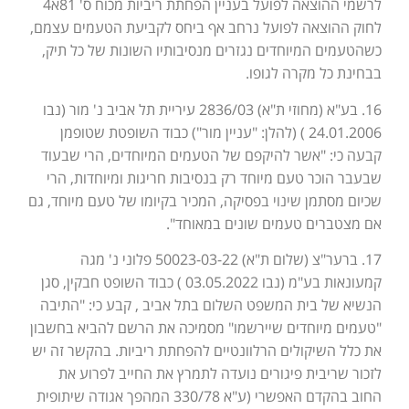
לרשמי ההוצאה לפועל בעניין הפחתת ריביות מכוח ס' 81א4
לחוק ההוצאה לפועל נרחב אף ביחס לקביעת הטעמים עצמם,
כשהטעמים המיוחדים נגזרים מנסיבותיו השונות של כל תיק,
בבחינת כל מקרה לגופו.
16. בע"א (מחוזי ת"א) 2836/03 עיריית תל אביב נ' מור (נבו
24.01.2006 ) (להלן: "עניין מור") כבוד השופטת שטופמן
קבעה כי: "אשר להיקפם של הטעמים המיוחדים, הרי שבעוד
שבעבר הוכר טעם מיוחד רק בנסיבות חריגות ומיוחדות, הרי
שכיום מסתמן שינוי בפסיקה, המכיר בקיומו של טעם מיוחד, גם
אם מצטברים טעמים שונים במאוחד".
17. ברער"צ (שלום ת"א) 50023-03-22 פלוני נ' מגה
קמעונאות בע"מ (נבו 03.05.2022 ) כבוד השופט חבקין, סגן
הנשיא של בית המשפט השלום בתל אביב , קבע כי: "התיבה
"טעמים מיוחדים שיירשמו" מסמיכה את הרשם להביא בחשבון
את כלל השיקולים הרלוונטיים להפחתת ריביות. בהקשר זה יש
לזכור שריבית פיגורים נועדה לתמרץ את החייב לפרוע את
החוב בהקדם האפשרי (ע"א 330/78 המהפך אגודה שיתופית