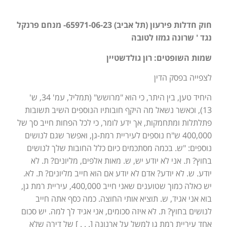
חוק חדלות פירעון (תל אביב) 65971-06-23- מנחם פרנקל
נגד ' שרונה גמזו לטובה
שמות השופטים: רון גולדשטיין
לצפייה בפסק הדין
היחיד טען, בין היתר, כי הוא "מרושש" (תמליל, עמ' 34, ש'
13), וכאשר נשאל מה היקף חובותיו הנוספים השיב תשובות
פתלתלות ומתחמקות, אך ידע לומר, כי לכל הפחות חייב סך של
400,000 ש"ח נוספים לעיריית רמת-גן, ואפשר שגם לנושים
נוספים: "ש. בכמה מסתכמים כיום כלל החובות שלך לנושים
בחוץ? ת. אני לא יודע יש, ש. מאות אלפים, מליונים? ת. לא
יודע. ש. לא יודע? אדם לא יודע אם הוא חייב מליונים? ת. לא.
יש כאלה כמוך שטוענים שאני חייב 400,000, עיריית רמת גן,
בוא אני אגיד, ש. תוציא אותי החוצה. כמה כסף אתה חייב
לנושים בחוץ? ת. לא איזה סכומים, אני אגיד לך למה. יש סכום
אחד עיריית רמת גן למשל על ארנונה [. . . ] של דירה שלא