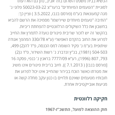
הנשיא בבית משפט השלום בתל אביב, נתן גם הוא דעתו
לסוגיית "הטעמים המיוחדים" ברער"צ 50023-03-22 פלוני נ'
מגה קמעונאות בע"מ (פורסם בנבו, 3.5.2022 ) וציין כך:
"התיבה "טעמים מיוחדים שיירשמו" מסמיכה את הרשם להביא
בחשבון את כלל השיקולים הרלוונטיים להפחתת ריביות.
בהקשר זה יש לזכור שריבית פיגורים נועדה לתמרץ את החייב
לפרוע את החוב בהקדם האפשרי (ע"א 330/78 המהפך אגודה
שיתופית בע"מ נ' פקיד השומה למס הכנסה, פ"ד לה(2) 499,
504-503 (1981), בג"ץ זנדברג נ' רשות השידור, פ"ד נ(2)
793, 807 (1996), רע"א 7777/09 בראנץ נ' כנפי, פסקה 16
[פורסם בנבו] ( 7.1.2013 )). חיוב בריבית פיגורים אינו משיג
את מטרתו כאשר הוכח בבירור שהחייב אינו יכול לפרוע את
חובותיו מטעמים שאינם תלויים בו כגון עקב מחלה קשה או
מניעות אובייקטיבית אחרת.
חקיקה רלוונטית
חוק ההוצאה לפועל, התשכ"ז-1967