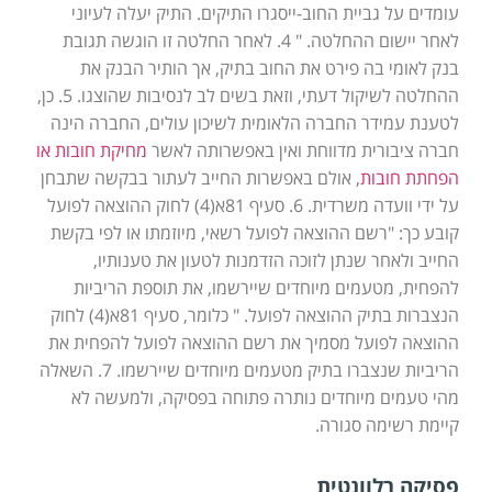
עומדים על גביית החוב-ייסגרו התיקים. התיק יעלה לעיוני
לאחר יישום ההחלטה. " 4. לאחר החלטה זו הוגשה תגובת
בנק לאומי בה פירט את החוב בתיק, אך הותיר הבנק את
ההחלטה לשיקול דעתי, וזאת בשים לב לנסיבות שהוצגו. 5. כן,
לטענת עמידר החברה הלאומית לשיכון עולים, החברה הינה
חברה ציבורית מדווחת ואין באפשרותה לאשר
מחיקת חובות או
הפחתת חובות
, אולם באפשרות החייב לעתור בבקשה שתבחן
על ידי וועדה משרדית. 6. סעיף 81א(4) לחוק ההוצאה לפועל
קובע כך: "רשם ההוצאה לפועל רשאי, מיוזמתו או לפי בקשת
החייב ולאחר שנתן לזוכה הזדמנות לטעון את טענותיו,
להפחית, מטעמים מיוחדים שיירשמו, את תוספת הריביות
הנצברות בתיק ההוצאה לפועל. " כלומר, סעיף 81א(4) לחוק
ההוצאה לפועל מסמיך את רשם ההוצאה לפועל להפחית את
הריביות שנצברו בתיק מטעמים מיוחדים שיירשמו. 7. השאלה
מהי טעמים מיוחדים נותרה פתוחה בפסיקה, ולמעשה לא
קיימת רשימה סגורה.
פסיקה רלוונטית