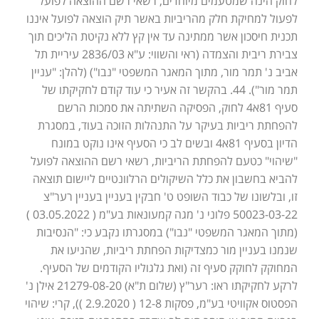
לחוק הינה שמטעמים מיוחדים, רשאי רשם ההוצאה לפועל
לפעול למחיקת חלק מהריביות באשר תיק הוצאה לפועל איננו
תכנית חיסכון אשר ממתינה עד אין קץ ללא נקיטת הליכים תוך
צבירת ריבית והצמדה (ראי והשווי: ע"א 2836/03 עיריית תל
אביב נ' תמר מור, מתוך המאגר המשפטי "נבו") (להלן: "עניין
תמר מור"). 44. בהקשר זה אעיר כי עוד קודם לחקיקתו של
סעיף 81א4 לחוק, הפסיקה השתיתה את סמכות הרשם
להפחתת ריביות בעיקר על התנהלות הזוכה בעוד, במסגרת
הדיון בסעיף 81א4 ובשים לב כי הסעיף אינו נוקט במונח
"שיהוי" כטעם להפחתת הריביות, רשאי רשם ההוצאה לפועל
להביא בחשבון את כלל השיקולים הרלוונטיים ליישום תוצאה
זו, ובלשונו של כבוד השופט ט' חבקין בעניין בעניין רער"צ
50023-03-22 פלוני נ' מגה קמעונאות בע"מ ( 03.05.2022 )
(מתוך המאגר המשפטי "נבו") במסגרתו נקבע כי: "הנסיבות
שנמנו בעניין מור כמצדיקות הפחתת ריביות, שהניעו את
המחוקק לחוקק סעיף זה (ואת גלגוליו הקודמים של הסעיף.
לרקע לחקיקתו ראו: רער"ץ (שלום ת"א) 21279-08-20 אילן נ'
הפסטוס אקוויטי בע"מ, פסקות 12-8 ( 2.9.2020 )), קרי: שיהוי