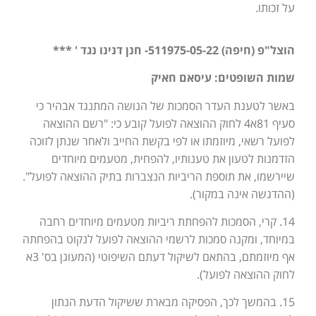
על זכותו.
הוצל"פ (חיפה) 511975-05-22- חנן דנינו נגד ' ***
שמות השופטים: עיסאם חאיק
באשר לטענת העדר הסמכות של הנושה המתנגד אבהיר כי
סעיף 81א4 לחוק ההוצאה לפועל קובע כי: "רשם ההוצאה
לפועל רשאי, מיוזמתו או לפי בקשת החייב ולאחר שנתן לזוכה
הזדמנות לטעון את טענותיו, להפחית, מטעמים מיוחדים
שיירשמו, את תוספת הריביות הנצברות בתיק ההוצאה לפועל".
(ההדגשה אינה במקור).
14. קרי, הסמכות להפחתת ריביות מטעמים מיוחדים רחבה
במיוחד, ומקנה סמכות לרשמי ההוצאה לפועל לנקוט בהפחתה
אף מיוזמתם, בהתאם לשיקול דעתם השיפוטי (המעוגן בס' 3א
לחוק ההוצאה לפועל).
15. בהמשך לכך, הפסיקה מבארת ששיקול הדעת הנתון