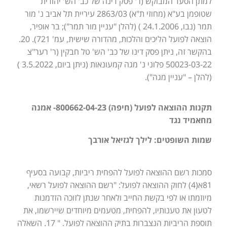
למתן הסעד המבוקש (ר' פסק דינה של כב' הש' יהודית
שטופמן בע"א (מחוזי ת"א) 2863/03 עיריית תל אביב נ' מור
תמר (נבו, 24.1.2006 ) (להלן "עניין מור תמר"); בר אופיר,
הוצאה לפועל הליכים והלכות, מהדורה שישית, עמ' 721). 20.
בהקשר זה, ניתן פסק דינו של כב' הש' טל חבקין (ר' רער"צ
50023-03-22 פלוני נ' מגה קמעונאות (ניתן ביום, 3.5.2022 )
(להלן – "עניין מגה").
תקנות ההוצאה לפועל (חיפה) 800662-04-23- אמנה
מחאמיד נגד
שמות השופטים: לילך לגזיאל אורבך
סמכות רשם ההוצאה לפועל להפחית ריביות, קבועה בסעיף
81א(4) לחוק ההוצאה לפועל: "רשם ההוצאה לפועל רשאי,
מיוזמתו או לפי בקשת החייב ולאחר שנתן לזוכה הזדמנות
לטעון את טענותיו, להפחית, מטעמים מיוחדים שיירשמו, את
תוספת הריביות הנצברות בתיק ההוצאה לפועל. " 17. השאלה