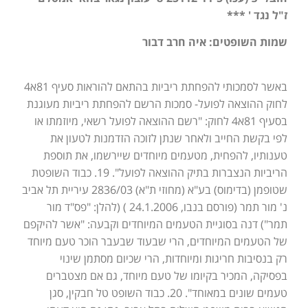
ז"ל נגד ' ***
שמות השופטים: איה חרב דבור
באשר לסמכותי להפחתת ריביות בהתאם להוראות סעיף 81א4
לחוק ההוצאה לפועל- סמכות הרשם להפחתת ריביות מעוגנת
בסעיף 81א4 לחוק: "רשם ההוצאה לפועל רשאי, מיוזמתו או
לפי בקשת החייב ולאחר שנתן לזוכה הזדמנות לטעון את
טענותיו, להפחית, מטעמים מיוחדים שיירשמו, את תוספת
הריביות הנצברות בתיק ההוצאה לפועל". 19. כבוד השופטת
שטופמן (בדימוס) בע"א (מחוזי ת"א) 2836/03 עיריית תל אביב
נ' מור תמר (פורסם בנבו, 24.1.2006 ) (להלן: "פס"ד מור
תמר") דנה בסוגיית הטעמים המיוחדים וקבעה: "אשר להיקפם
של הטעמים המיוחדים, הרי שבעוד שבעבר הוכר טעם מיוחד
רק בנסיבות חריגות ומיוחדות, הרי שכיום מסתמן שינוי
בפסיקה, המכיר בקיומו של טעם מיוחד, גם אם מצטברים
טעמים שונים במאוחד". 20. כבוד השופט טל חבקין, סגן