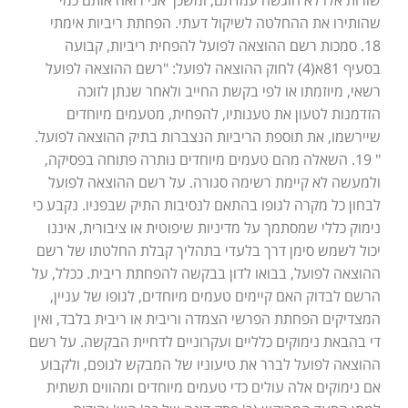
שורות אלו לא הוגשה עמדתם, ומשכך אני רואה אותם כמי
שהותירו את ההחלטה לשיקול דעתי. הפחתת ריביות אימתי
18. סמכות רשם ההוצאה לפועל להפחית ריביות, קבועה
בסעיף 81א(4) לחוק ההוצאה לפועל: "רשם ההוצאה לפועל
רשאי, מיוזמתו או לפי בקשת החייב ולאחר שנתן לזוכה
הזדמנות לטעון את טענותיו, להפחית, מטעמים מיוחדים
שיירשמו, את תוספת הריביות הנצברות בתיק ההוצאה לפועל.
" 19. השאלה מהם טעמים מיוחדים נותרה פתוחה בפסיקה,
ולמעשה לא קיימת רשימה סגורה. על רשם ההוצאה לפועל
לבחון כל מקרה לגופו בהתאם לנסיבות התיק שבפניו. נקבע כי
נימוק כללי שמסתמך על מדיניות שיפוטית או ציבורית, איננו
יכול לשמש סימן דרך בלעדי בתהליך קבלת החלטתו של רשם
ההוצאה לפועל, בבואו לדון בבקשה להפחתת ריבית. ככלל, על
הרשם לבדוק האם קיימים טעמים מיוחדים, לגופו של עניין,
המצדיקים הפחתת הפרשי הצמדה וריבית או ריבית בלבד, ואין
די בהבאת נימוקים כלליים ועקרוניים לדחיית הבקשה. על רשם
ההוצאה לפועל לברר את טיעוניו של המבקש לגופם, ולקבוע
אם נימוקים אלה עולים כדי טעמים מיוחדים ומהווים תשתית