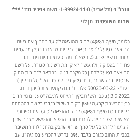
הוצל"פ (תל אביב) 1-99924-11-0- משה צפריר נגד ' ***
שמות השופטים: חן לוי
כלומר, סעיף 81א(4) לחוק ההוצאה לפועל מסמיך את רשם
ההוצאה לפועל להפחית את הריביות שנצברו בתיק מטעמים
מיוחדים שיירשמו. 5. השאלה מהי טעמים מיוחדים נותרה
פתוחה בפסיקה, ולמעשה לא קיימת רשימה סגורה. על רשם
ההוצאה לפועל לבחון כל מקרה לגופו בהתאם לנסיבות התיק
שבפניו. בהקשר זה, ניתן פסק דינו של כב' הש' טל חבקין (ר'
רער"צ 50023-03-22 פלוני נ' מגה קמעונאות (ניתן ביום,
3.5.2022 )). כב' הש' חבקין התייחס לתיבה "טעמים מיוחדים"
כך: "הרשמת קבעה שאין מקום לשקול בגדרי בקשה להפחתת
ריביות מכח סעיף 81א(4) לחוק ההוצאה לפועל את נסיבותיו
האישיות של החייב, לרבות מצבו הרפואי והנפשי. מאחר שדין
הערעור להתקבל על סמך שיהוי שדבק בהתנהלות המשיבה
בגביית החוב כגורם בלבדי, איני נדרש להכריע בסוגיה זו. עם