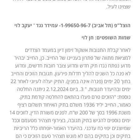
שצוינו לעיל.
הוצל"פ (תל אביב) 1-99650-96-7- עמידר נגד ' יעקב לוי
שמות השופטים: חן לוי
לאחר קבלת התגובות אשקול זימון דיון במעמד הצדדים
למציאת מתווה של פתרון בעניינו של החייב. כן, החייב יבהיר
מדוע נפתח נגדו תיק חדש ומדוע צובר חובות חדשים, ומדוע
לא פנה כל השנים להליך חדלות פירעון. תגובות הזוכים והחייב
בתוך 20 ימים (פגרה אינה במנין). התיק יעלה לעיוני לאחר 22
ימים ובהיעדר תגובות. " 3. ביום 2.12.2024 ניתנה החלטה
נוספת: "הזוכים טרם פעלו בהתאם להחלטה קודמת בתיק.
כאמור, החייב יליד 1936 משלם בתיק האיחוד תשלום רציף
משנת 1996 בסך של 200 ש"ח. לפנים משורת הדין, לזוכים 14
ימים נוספים להגיש בתיק תגובה, בצירוף תצהיר מטעמם וככל
שמיוצגים יפוי כח עדכני. בהיעדר האמור-יופחתו כלל הריביות
בתיקים וכן בתיקים בהם לא מוגש תצהיר טעם הזוכים כי הם