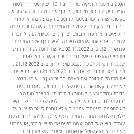
הכספים ולסגירת תיקיה של החייבת. 10. יצוין שכל ההחלטות
הנ"ל, הינן החלטות חלוטות, עליהן לא הגישה הזוכה ערעור או
בקשת רשות ערעור במסגרת הזמנים הקבועה בהוראות הדין.
11. בחודש אוקטובר 2022 פנו החייבים בבקשה להורות לזוכה
ליתן אישור על העדר חובות, לצורך מיצוי זכויותיהם מול חברת
עמידר, וזאת לאחר שהזוכה סירבה לעשות כן כאשר החייבים
פנו אליה. 12. ביום 02.11.2022 ביקשה הזוכה לפתוח מחדש
את תיקי ההוצאה לפועל נגד החייבים (כשנה וחצי לאחר
שנסגרו תיקיה). לפיכך, נקבע מועד לדיון, ביום 21.12.2022 .
13. במסגרת הדיון שנערך ביום 21.12.2022 תיארו החייבים
את התנהלות הזוכה ואת מצבם. החייב טען כי: "איך שהלכנו
לעירייה וביקשנו את הטופס שאין לנו חובות. . . אנחנו גרים
בדירת עמידר ורצינו לשמור על הזכויות". החייבת טענה כי:
"הגעתי לגב' סימה לעירייה עם ההחלטה של כב' הרשם. היא
לא הסכימה, כי עוה"ד אמר שהיא לא נותנת לי את האישור עד
שלא נשלם את החוב". החייב הוסיף על כך כי: "הגב' דיברה עם
עוה"ד והוא שאל למה אנחנו רוצים את האישור הזה, אז אמרתי
לעמידר, אז הוא שואל אם אנחנו רוצים לרכוש את הדירה".