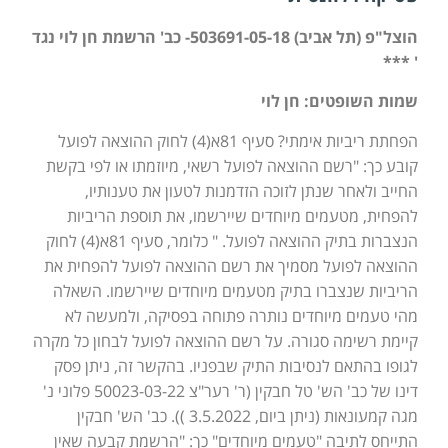
הוצל"פ (תל אביב) 503691-05-18- כב' הרשמת חן לוי נגד
' ***
שמות השופטים: חן לוי
הפחתת ריביות אימתי? סעיף 81א(4) לחוק ההוצאה לפועל
קובע כך: "רשם ההוצאה לפועל רשאי, מיוזמתו או לפי בקשת
החייב ולאחר שנתן לזוכה הזדמנות לטעון את טענותיו,
להפחית, מטעמים מיוחדים שיירשמו, את תוספת הריביות
הנצברות בתיק ההוצאה לפועל. " כלומר, סעיף 81א(4) לחוק
ההוצאה לפועל מסמיך את רשם ההוצאה לפועל להפחית את
הריביות שנצברו בתיק מטעמים מיוחדים שיירשמו. השאלה
מהי טעמים מיוחדים נותרה פתוחה בפסיקה, ולמעשה לא
קיימת רשימה סגורה. על רשם ההוצאה לפועל לבחון כל מקרה
לגופו בהתאם לנסיבות התיק שבפניו. בהקשר זה, ניתן פסק
דינו של כב' הש' טל חבקין (ר' רער"צ 50023-03-22 פלוני נ'
מגה קמעונאות (ניתן ביום, 3.5.2022 )). כב' הש' חבקין
התייחס לתיבה "טעמים מיוחדים" כך: "הרשמת קבעה שאין