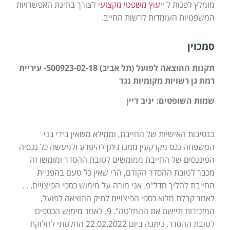
מומלץ לפנות ל
ייעוץ משפטי מקצועי
לצורך בחינת האפשרויות
המשפטיות העומדות לרשות החייב.
סמכוין
תקנות ההוצאה לפועל (תל אביב) 500923-02-18- עיריית
רמת גן רשויות מקומיות נגד
שמות השופטים: יניב דיי
ן
בנסיבות האישיות של החייבת, וממילא משאין בידי בני
המשפחה נכס מקרקעין ממנו ניתן להיפרע ולמעשה כל נכסיה
הפיננסים של החייבת ממומשים לטובת ההסדר ומומשו זה
מכבר לטובת ההסדר הקודם, הרי שאין כל טעם בהפניית
החייבת להליך חדל"פ. אני מורה על מימוש כספי הפיצויים. . .
לאחר קבלת מלוא כספי הפיצויים לתיק ההוצאה לפועל,
המזכירות תיישם את ההחלטה". 9. לאחר מימוש הכספים
לטובת ההסדר, ניתנה ביום 22.02.2022 החלטתי לחלוקת