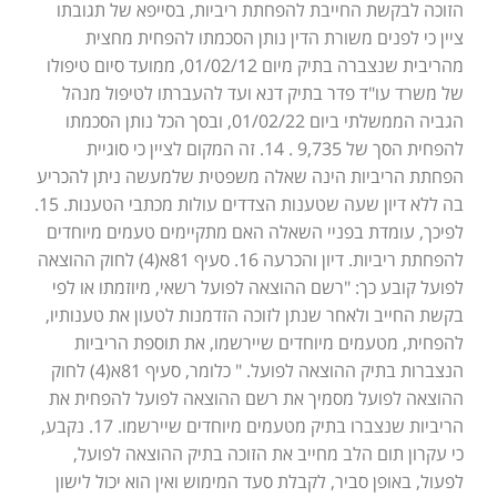
הזוכה לבקשת החייבת להפחתת ריביות, בסייפא של תגובתו
ציין כי לפנים משורת הדין נותן הסכמתו להפחית מחצית
מהריבית שנצברה בתיק מיום 01/02/12, ממועד סיום טיפולו
של משרד עו"ד פדר בתיק דנא ועד להעברתו לטיפול מנהל
הגביה הממשלתי ביום 01/02/22, ובסך הכל נותן הסכמתו
להפחית הסך של 9,735 . 14. זה המקום לציין כי סוגיית
הפחתת הריביות הינה שאלה משפטית שלמעשה ניתן להכריע
בה ללא דיון שעה שטענות הצדדים עולות מכתבי הטענות. 15.
לפיכך, עומדת בפניי השאלה האם מתקיימים טעמים מיוחדים
להפחתת ריביות. דיון והכרעה 16. סעיף 81א(4) לחוק ההוצאה
לפועל קובע כך: "רשם ההוצאה לפועל רשאי, מיוזמתו או לפי
בקשת החייב ולאחר שנתן לזוכה הזדמנות לטעון את טענותיו,
להפחית, מטעמים מיוחדים שיירשמו, את תוספת הריביות
הנצברות בתיק ההוצאה לפועל. " כלומר, סעיף 81א(4) לחוק
ההוצאה לפועל מסמיך את רשם ההוצאה לפועל להפחית את
הריביות שנצברו בתיק מטעמים מיוחדים שיירשמו. 17. נקבע,
כי עקרון תום הלב מחייב את הזוכה בתיק ההוצאה לפועל,
לפעול, באופן סביר, לקבלת סעד המימוש ואין הוא יכול לישון