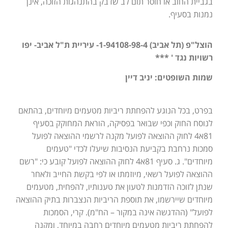
בגביית החוב או חוסר תום לב שדבק בהתנהגות הזוכה, אינן
נמנות בסעיף.
הוצל"פ (תל אביב) 1-94108-98-4- עיריית ת"ל אביב- יפו
רשויות נגד ' ***
שמות השופטים: יניב דיין
בפרט, בכל הנוגע להפחתת ריביות מטעמים מיוחדים, בהתאם
לנוסח החוק וכפי שבואר בפסיקה, הוראת המחוקק בסעיף
81א4 לחוק ההוצאה לפועל מקנה לרשמי ההוצאה לפועל
סמכות נרחבת בקביעת הנסיבות שיעלו לכדי "טעמים
מיוחדים". ג. סעיף 81א4 לחוק ההוצאה לפועל קובע כי: "רשם
ההוצאה לפועל רשאי, מיוזמתו או לפי בקשת החייב ולאחר
שנתן לזוכה הזדמנות לטעון את טענותיו, להפחית, מטעמים
מיוחדים שיירשמו, את תוספת הריביות הנצברות בתיק ההוצאה
לפועל" (ההדגשה אינה במקור – הח"מ). קרי, הסמכות
להפחתת ריביות מטעמים מיוחדים רחבה במיוחד, ומקנה