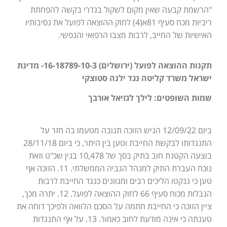
"הרשמת קבעה שאין מקום לשקול בגדרי בקשה להפחתת
ריביות מכח סעיף 81א(4) לחוק ההוצאה לפועל את נסיבותיו
האישיות של החייב, לרבות מצבו הרפואי והנפשי.
תקנות ההוצאה לפועל (ירושלים) 16-18789-10-3- מדינת
ישראל משרד קליטה נגד ילנה סטוצקי
שמות השופטים: לילך לגזיאל אורבך
ביום 12/09/22 הגיש הזוכה תגובה מטעמו בה חזר על
התנגדותו לבקשת החייבת וטען בין היתר, כי ביום 28/11/18
בוצעה הקטנת חוב בתיק בסך של 10,478 בגין שכ"ט וזאת
נוכח העברת התיק למנהל הגביה הממשלתי. 11. הזוכה אף
טען כי ננקטו הליכים רבים ומגוונים כנגד החייבת לרבות
הגבלות מכוח סעיף 66 לחוק ההוצאה לפועל. 12. יתרה מכך,
ציין הזוכה כי החייבת חתמה על הסכם הלוואה ולפיכך דוחה את
טענתה כי אינה מודעת לחוב כאמור. 13. על אף התנגדות