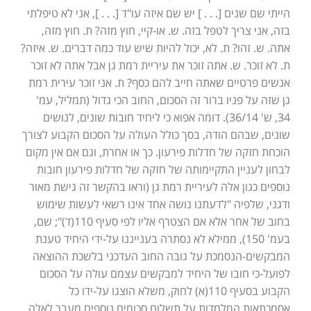
הייתי שם שנים [. . . ] יש שם איזה עו"ד [. . . ], אני לא טיפלתי
בזה, אני צריך לטפל בזה. ש. או-קיי, חוץ מזה? ת. חוץ מזה,
אתה. ש. זהו? ת. לא, יכול להיות שיש עוד כמה דברים. ש. איזה?
ת. לא זוכר. ש. אתה זוכר את עיריית רמת גן אבל אתה לא זוכר
אנשים פרטיים שאתה חייב להם כסף? ת. אני זוכר עירית רמת
גן שזה על פניו ברור זה הסכום, החוב הכי גדול (תמליל, עמ'
34, ש' 36/14). דומה אפוא כי ליחיד חובות שונים, לנושים
שונים, שבהם הודה, בסך כולל העולה על הסכום הקבוע לצורך
הוכחת חזקה של חדלות פירעון. כך או אחרת, וגם אם אין מקום
לבחון לעניין התקיימותה של חזקה של חדלות פירעון חובות
נוספים כגון אלה לעיריית רמת גן (וראו בהקשר זה גישת מאור
ודגני, שלפיה "לדעתנו נושה אחד אינו רשאי לעשות שימוש
בחוב של אחר אלא אם הצטרף אליו לפי סעיף 110(ד)"; שם,
בעמ' 150), ממילא לא נסתרה בענייננו על-ידי היחיד טענת
המבקשים-הנסמכת על גובה החוב העדכני בלשכת ההוצאה
לפועל-כי חובו של היחיד למבקשים עצמם עולה על הסכום
הקבוע בסעיף 110(א) לחוק, משלא הוצגו על-ידו כל
אסמכתאות המלמדות על תשלום סכומים נוספים מעבר לאלה