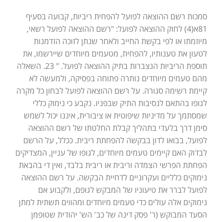
סמכות רשם ההוצאה לפועל להפחית ריביות, קבועה בסעיף
81א(4) לחוק ההוצאה לפועל: "רשם ההוצאה לפועל רשאי,
מיוזמתו או לפי בקשת החייב ולאחר שנתן לזוכה הזדמנות
לטעון את טענותיו, להפחית, מטעמים מיוחדים שיירשמו, את
תוספת הריביות הנצברות בתיק ההוצאה לפועל. " 23. השאלה
מהם טעמים מיוחדים נותרה פתוחה בפסיקה, ולמעשה לא
קיימת רשימה סגורה. על רשם ההוצאה לפועל לבחון כל מקרה
לגופו בהתאם לנסיבות התיק שבפניו. נקבע כי נימוק כללי
שמסתמך על מדיניות שיפוטית או ציבורית, איננו יכול לשמש
סימן דרך בלעדי בתהליך קבלת החלטתו של רשם ההוצאה
לפועל, בבואו לדון בבקשה להפחתת ריבית. ככלל, על הרשם
לבדוק האם קיימים טעמים מיוחדים, לגופו של עניין, המצדיקים
הפחתת הפרשי הצמדה וריבית או ריבית בלבד, ואין די בהבאת
נימוקים כלליים ועקרוניים לדחיית הבקשה. על רשם ההוצאה
לפועל לברר את טיעוניו של המבקש לגופם, ולקבוע אם
נימוקים אלה עולים כדי טעמים מיוחדים ומהווים תשתית למתן
הסעד המבוקש (ר' פסק דינה של כב' הש' יהודית שטופמן