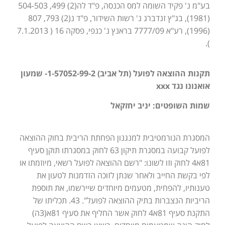
בע"מ נ' פקיד השומה למס הכנסה, פ"ד לה(2) 499, 504-503
(1981), בג"ץ זנדברג נ' רשות השידור, פ"ד נ(2) 793, 807
(1996), רע"א 7777/09 בראנץ נ' כנפי, פסקה 16 ( 7.1.2013
).
תקנות ההוצאה לפועל (תל אביב) 1-57052-99-2- שמעון
אואנונו נגד xxx
שמות השופטים: יניב יחזקאל
המסגרת הנורמטיבית למנגנון הפחתת הריבית בחוק ההוצאה
לפועל קבועה במסגרת תיקון 63 לחוק במסגרתו תוקן סעיף
81א4 לחוק וזו לשונו: "רשם ההוצאה לפועל רשאי, מיוזמתו או
לפי בקשת החייב ולאחר שנתן לזוכה הזדמנות לטעון את
טענותיו, להפחית, מטעמים מיוחדים שיירשמו, את תוספת
הריביות הנצברות בתיק ההוצאה לפועל". 43. תכליתו של
התקנת סעיף 81א4 לחוק אשר החליף את סעיף 81א(3ה)