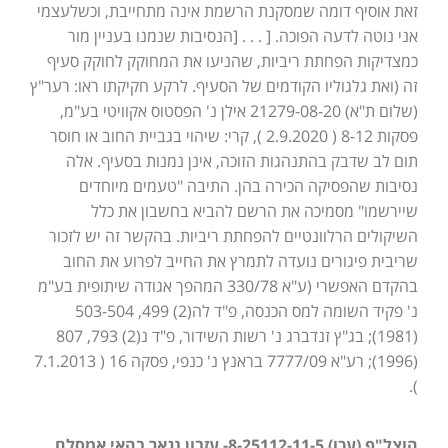
זאת אוסיף דומה שמסקנת הרשמת אינה מתחייבת, וכשלעצמי
אני נוטה לדעה הפוכה. [ . . . [הנסיבות שנמנו בעניין מור
כמצדיקות הפחתת ריביות, שהניעו את המחוקק לחוקק סעיף
זה (ואת גלגוליו הקודמים של הסעיף. לרקע חקיקתו ראו: רער"ץ
(שלום ת"א) 21279-08-20 אילן נ' הפסטוס אקוויטי בע"מ,
פסקות 8-12 ( 2.9.2020 ), קרי: שיהוי בגביית החוב או חוסר
תום לב שדבק בהתנהגות הזוכה, אינן נמנות בסעיף. אלה
נסיבות שהפסיקה הכירה בהן. התיבה "טעמים מיוחדים
שיירשמו" מסמיכה את הרשם להביא בחשבון את כלל
השיקולים הרלוונטיים להפחתת ריביות. בהקשר זה יש לזכור
שריבית פיגורים נועדה לתמרץ את החייב לפרוע את החוב
בהקדם האפשרי (ע"א 330/78 המהפך אגודה שיתופית בע"מ
נ' פקיד השומה למס הכנסה, פ"ד לה(2) 499, 503-504
(1981); בג"ץ זנדברג נ' רשות השידור, פ"ד נ(2) 793, 807
(1996); רע"א 7777/09 בראנץ נ' כנפי, פסקה 16 ( 7.1.2013
).
הוצל"פ (עכו) 8-25112-11-5- עזבון נגאר בהאי אמסלם