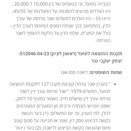
הגבייה בפועל, וכי בטווחים של בין 10,000 ל-20,000 ,
היו הצדדים מגיעים להסכמה על התפלגות של 45/55;
היינו 55 – היו הולכים לתשלום שכר טרחתו של עורך
הדין, בהתחשב בכך שנתח הסכום המיוחס לעורך הדין –
כולל את המע"מ, שלפי הדין על הלקוח להוסיף לשכר
הטרחה.
תקנות ההוצאה לפועל (ראשון לציון) 512046-04-23-
יצחק יעקבי נגד
שמות השופטים:
דיאנה פסו ואגו
" בעניין שכר טרחה קובעת תקנה 127 לתקנות ההוצאה
לפועל, התש"ם-1979: "שכר טרחת עורך דין לשכר
טרחת עורך דין שישלם חייב, כאמור בסעיף 10 לחוק,
יווספו הפרשי הצמדה וריבית מן המועדים המפורטים
להלן, לפי הענין, עד יום התשלום: (1) בעד הגשת
בקשה לביצוע פסק דין, שטר או תביעה על סכום קצוב
מיום שהוגשה בקשת הביצוע ללשכה; (2) בעד ניהול