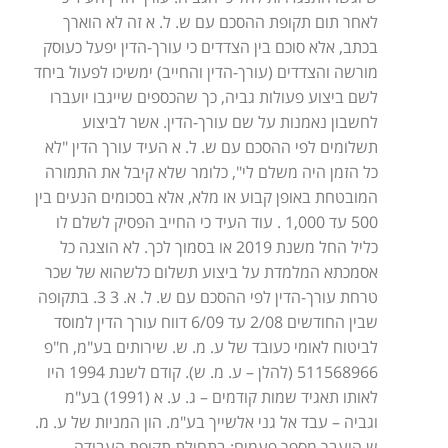
לאחר תום תקופת ההסכם עם ש. ל. א זה לא הוארך
בכתב, אלא סוכם בין הצדדים כי עורך-הדין יפעל כעוסק
מורשה והצדדים (עורך-הדין והחייב) ימשיכו לפעול ביחד
לשם ביצוע פעולות גביה, כך שהכספים שייגבו יועברו
לחשבון נאמנות על שם עורך-הדין. אשר לביצוע
תשלומים לפי ההסכם עם ש. ל. א העיד עורך הדין "לא
כל הזמן היה משלם לי", כלומר שלא קיבל את התמורה
המובטחת באופן קבוע או מלא, אלא בסכומים הנעים בין
500 עד 1,000 . עוד העיד כי החייב הפסיק לשלם לו
כליל החל משנת 2019 או בסמוך לכך. לא הוצגה כל
אסמכתא המלמדת על ביצוע תשלום כלשהוא של שכר
טרחת עורך-הדין לפי ההסכם עם ש. ל. א. 3 3. בתקופה
שבין החודשים 2/08 עד 6/09 דווח עורך הדין למוסד
לביטוח לאומי כעובד של ע. מ. ש. שירותים בע"מ, ח"פ
511568966 (להלן – ע. מ. ש). קודם לשנת 1994 היו
לאותו תאגיד שמות קודמים – ג. ע. א (1991) בע"מ
וגביה – עבד אל גני אלשייך בע"מ. הון המניות של ע. מ.
ש הועבר מספר פעמים: בתחילת תקופת העבודה