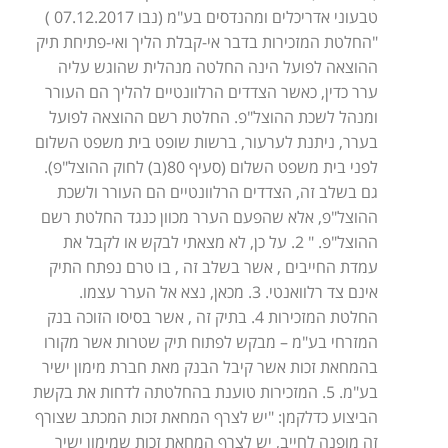
טבעוני אדריכלים ומהנדסים בע"מ (נבו 07.12.2017 )
"החלטת המזכירות בדבר אי-קבלת הליך ואי-פתיחת תיק
ההוצאה לפועל הינה החלטה מנהלית שהוגש עליה
ערר כדין, כאשר הצדדים הרלוונטיים להליך הם העורר
ומנהל לשכת ההוצל"פ. החלטת רשם ההוצאה לפועל
בערר, ניתנת לערעור, ברשות שופט בית משפט השלום
לפני בית משפט השלום (סעיף 80(ב) לחוק ההוצל"פ).
גם בשלב זה, הצדדים הרלוונטיים הם העורר ולשכת
ההוצל"פ, אלא שהפעם הערר מכוון כנגד החלטת רשם
ההוצל"פ. " 2. על כן, לא מצאתי לבקש או לקבל את
עמדת החייבים , אשר בשלב זה , בו טרם נפתח התיק
אינם צד רלוואנטי. 3. מכאן, נצא אל הערר עצמו.
החלטת המזכירות 4. בתיק זה , אשר בסיסו הזוכה בנק
המזרחי בע"מ – מבקש לפתוח תיק שטרות אשר מקורו
בהמחאת זכות אשר קיבל הבנק מאת חברת מימון ישיר
בע"מ. 5. המזכירות טוענת בהחלטתה לדחות את בקשת
הביצוע כדלקמן: "יש לצרף המחאת זכות המכתב שצורף
זה מופנה לחייב, יש לצרף המחאת זכות שמימון ישיר