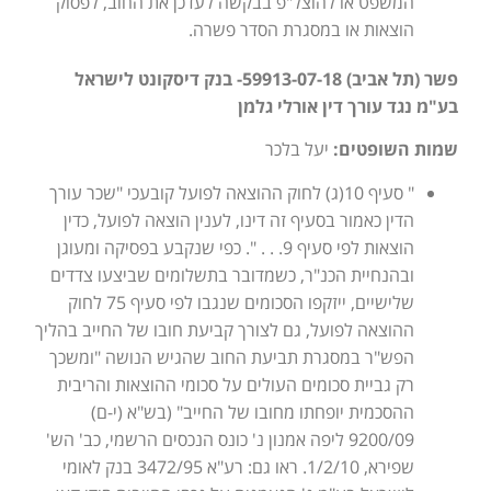
המשפט או להוצל"פ בבקשה לעדכן את החוב, לפסוק
הוצאות או במסגרת הסדר פשרה.
פשר (תל אביב) 59913-07-18- בנק דיסקונט לישראל
בע"מ נגד עורך דין אורלי גלמן
שמות השופטים:
יעל בלכר
" סעיף 10(ג) לחוק ההוצאה לפועל קובעכי "שכר עורך
הדין כאמור בסעיף זה דינו, לענין הוצאה לפועל, כדין
הוצאות לפי סעיף 9. . . ". כפי שנקבע בפסיקה ומעוגן
ובהנחיית הכנ"ר, כשמדובר בתשלומים שביצעו צדדים
שלישיים, ייזקפו הסכומים שנגבו לפי סעיף 75 לחוק
ההוצאה לפועל, גם לצורך קביעת חובו של החייב בהליך
הפש"ר במסגרת תביעת החוב שהגיש הנושה "ומשכך
רק גביית סכומים העולים על סכומי ההוצאות והריבית
ההסכמית יופחתו מחובו של החייב" (בש"א (י-ם)
9200/09 ליפה אמנון נ' כונס הנכסים הרשמי, כב' הש'
שפירא, 1/2/10. ראו גם: רע"א 3472/95 בנק לאומי