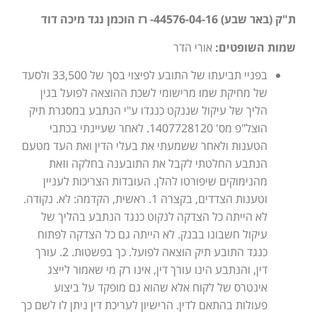
ת"ק (באר שבע) 44576-04-16- רז הוכמן נגד מיכה דוד
שמות השופטים:
אורי הדר
בפניי תביעתו של התובע לפיצוי בסך של 33,500 ולסעד
של מחיקת שמו מרישומי לשכת ההוצאה לפועל בגין
הליך של עיקול שננקט כנגדו ע"י הנתבע במסגרת תיק
הוצל"פ מס' 1407728120. לאחר שעיינתי בכתבי
הטענות ולאחר ששמעתי את בעלי הדין ואת העד מטעם
הנתבע החלטתי לקבל את התובענה בחלקה וזאת
מהנימוקים שיפורטו להלן. העובדות הצריכות לעניין
וטענות הצדדים, בקצרה 1. ראשית, הקדמה: לא. נקודה.
לא הייתה כל הצדקה לנקוט כנגד הנתבע בהליך של
עיקול חשבונו בבנק. לא הייתה גם כל הצדקה לפתוח
כנגד התובע תיק הוצאה לפועל. כך בפשטות. 2. עורך
דין, והנתבע הינו עורך דין, אינו רק מי שאמור לייצג
אינטרס של לקוח אלא שהוא גם מופקד על ביצוע
פעולות בהתאם לדין. הרישיון לעריכת דין ניתן לו לשם כך