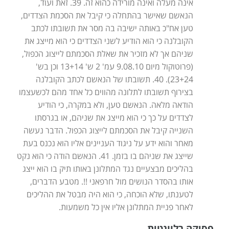
אינה מעלה ואינה מורידה כהוא זה. 39. זאת ועוד,
הנאשם שאישר בהתחלה כי קיבל את הסכמת הצדדים,
טען אח"כ באותה ישיבה בה מסר את תשובתו לכתב
הקובלנה כי הוא הודיע לשני הצדדים כי הוא מייצג את
שניהם אך לא מזכיר את שאלת הסכמתם לייצוג הכפול,
(פרוטוקול מיום 9.08.10 עמ' 2 ש' 13+14 וכן בש'
23+24). 40. תשובתו של הנאשם לכתב הקובלנה
בצירוף תשובתו לתלונה מהווים כל אחד מהם לכשעצמו
הודאה מלאה. הנאשם טען, ולא במקרה, כי הודיע
לצדדים על כך כי הוא מייצג את שניהם, או בגרסתו
השנייה קיבל את הסכמתם לייצוג הכפול. הדבר נעשה
מאחר והוא ידע על ניגוד העניינים אליו הוא נכנס בעת
שייצג את שניהם בו בזמן. 41. הנאשם הודה כי הוא נקט
בהליכים מבצעיים נגד המתלונן באותו תיק בו הוא ייצג
אותו בהסדר הנושים מול חרפאני !!. מטבע הדברים,
לטענתו, שלא הוכחה, כי הוא היה מבטל את ההליכים
לאחר פניית המתלונן אליו אין כל משמעות.
פסיקה רלוונטית