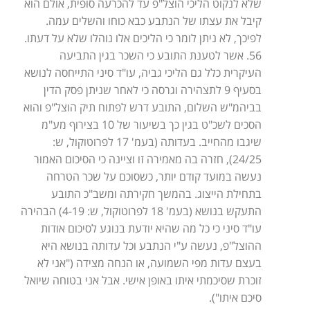
שלא לנקוט הליכי הוצל"פ עד להכרעה סופית, אולם הוא
קיבל את עצתו של הנתבע כבא כוחו והשלים עמה.
לפיכך, לא ניתן לומר כי הליכים אלו נוהלו שלא על דעתו.
56. אשר לטענת התובע כי השכר בגין התביעה
העיקרית כלל גם הליכי גביה, עו"ד סיני התייחסה לנושא
בסעיף 9 לתצהירה וגרסה כי לאחר שניתן פסק הדין
בביהמ"ש השלום, התובע דרש לפתוח תיק הוצל"פ והוא
הסכים לשכ"ט בגין כך בשיעור של 10 בצירוף מע"מ
שיגבו מהחייב. בעדותה (בעמ' 17 לפרוטוקול, ש:
24/25), חזרה בה מאמירה זו וציינה כי הסיכום האמור
נעשה במועד קודם יותר, כשסוכם על שכר הטרחה
בתחילת הייצוג. בהמשך חקירתה ומשב"כ התובע
התעקש בנושא (בעמ' 18 לפרוטוקול, ש: 4-19) הבהירה
עו"ד סיני כי כל מה שהיא יודעת בנוגע לסיכום אודות
ההוצל"פ, נעשה ע"י הנתבע וכל עדותה בנושא היא
בעצם עדות מפי השמועה, או הנחה מצידה ("אני לא
זוכרת שסיכמתי איתו באופן אישי. אבל אני בטוחה שיואל
סיכם איתו").