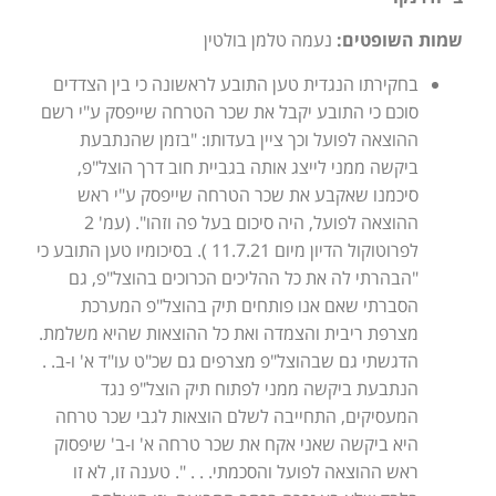
שמות השופטים:
נעמה טלמן בולטין
בחקירתו הנגדית טען התובע לראשונה כי בין הצדדים
סוכם כי התובע יקבל את שכר הטרחה שייפסק ע"י רשם
ההוצאה לפועל וכך ציין בעדותו: "בזמן שהנתבעת
ביקשה ממני לייצג אותה בגביית חוב דרך הוצל"פ,
סיכמנו שאקבע את שכר הטרחה שייפסק ע"י ראש
ההוצאה לפועל, היה סיכום בעל פה וזהו". (עמ' 2
לפרוטוקול הדיון מיום 11.7.21 ). בסיכומיו טען התובע כי
"הבהרתי לה את כל ההליכים הכרוכים בהוצל"פ, גם
הסברתי שאם אנו פותחים תיק בהוצל"פ המערכת
מצרפת ריבית והצמדה ואת כל ההוצאות שהיא משלמת.
הדגשתי גם שבהוצל"פ מצרפים גם שכ"ט עו"ד א' ו-ב. .
הנתבעת ביקשה ממני לפתוח תיק הוצל"פ נגד
המעסיקים, התחייבה לשלם הוצאות לגבי שכר טרחה
היא ביקשה שאני אקח את שכר טרחה א' ו-ב' שיפסוק
ראש ההוצאה לפועל והסכמתי. . . ". טענה זו, לא זו