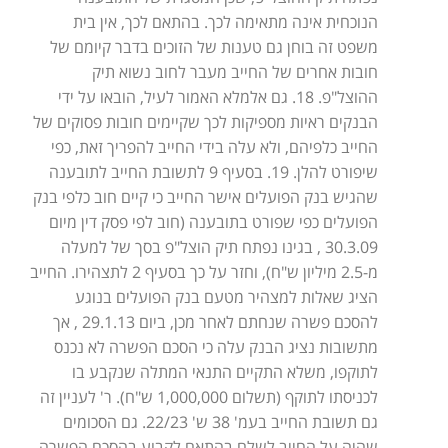
הנוכחית אינה מתאימה לכך. בהתאם לכך, אין בית
משפט זה בוחן גם טענות של הזוכים בדבר קיומם של
חובות אחרים של החייב מעבר לחוב נשוא תיק
ההוצל"פ. 18. גם אלמלא האמור לעיל, הובאו על ידי
הבנקים ראיות מספיקות לכך שקיימים חובות פסוקים של
החייב כלפיהם, ולא עלה בידי החייב להפריך זאת, כפי
שיפורט להלן. 19. בסעיף 9 לתשובת החייב לתובענה
שהגיש בנק הפועלים אישר החייב כי קיים חוב כלפי בנק
הפועלים כפי שפורט בתובענה (חוב לפי פסק דין מיום
30.3.09 , בגינו נפתח תיק הוצל"פ בסך של למעלה
מ-2.5 מיליון ש"ח), וחזר על כך בסעיף 2 לתצהירו. החייב
הציג שאלות למצהיר מטעם בנק הפועלים בנוגע
להסכם פשרה שנחתם לאחר מכן, ביום 29.1.13 , אך
מתשובות נציג הבנק עלה כי הסכם הפשרה לא נכנס
לתוקפו, משלא התקיים התנאי המתלה שנקבע בו
לכניסתו לתוקף (תשלום 1,000,000 ש"ח). ר' לעניין זה
גם תשובת החייב בעמ' 38 ש' 22/23. גם הסכומים
שהיה על החייב לשלם בהתאם לקבוע בהסכם הפשרה