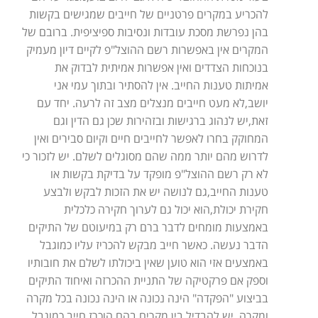
להכריע במקרים פרטניים של חייבים שמגישים בקשות
בהן נפרשת מסכת עובדות ונסיבות ספיציפית. ברובם של
המקרים אין באפשרות רשם ההוצל"פ לקיים דיון מעמיק
בנוכחות הצדדים ואין אפשרות אמיתית לבדוק את
אמיתות טענות החייב. אין להסתיר ובתוך עמי אני
יושב,לא מעט חייבים מנצלים מצב זה לרעה. יחד עם
זאת,יש לנהוג ברגישות ובזהירות שכן גם הדין וגם
המחוקק בחרו לאפשר לחייבים חיים וקיום סבירים ואין
לדרוש מהם יותר ממה שהם מסוגלים לשלם. יש לזכור כי
לא רק רשם ההוצל"פ מופקד על בדיקת בקשות או
טענות החייב,גם לנושה יש את הזכות לבקש ולבצע
חקירת יכולת,הוא יכול גם לערוך חקירה כלכלית
באמצעות מומחים לדבר ברם רק במיעוטם של התיקים
הדבר נעשה. כאשר חייב מבקש להכריז עליו כמוגבל
באמצעים אזי הוא טוען שאין ביכולתו לשלם את חובותיו
וספק אם פרקטיקה של התניית ההכרזה ואיחוד התיקים
בביצוע "הפקדה" הינה נכונה או הינה נכונה בכל מקרה
ומקרה. יש להבדיל בין מקרים בהם הוכרז חייב כמוגבל