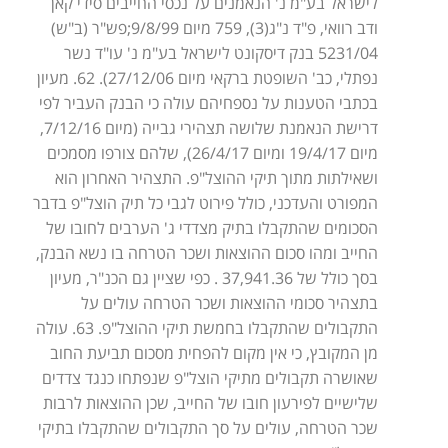
לישראל בע"מ נ' הנאמנים על נכסי החייבים סידי קאן
ודב רוואי, פ"ד נ"ג(3), 759 מיום 9/8/99;פש"ר (ב"ש)
5231/04 בנק דיסקונט לישראל בע"מ נ' עו"ד נשר
נפתלי, כב' השופטת ברקאי מיום 27/12/06). 62. מעיון
בכתבי הטענות על נספחיהם עולה כי הבנק העביר לפי
דרישת הנאמנת שלושה תצהירי גבייה (מיום 7/12/16,
מיום 19/4/17 ומיום 26/4/17), שלהם צורפו מסמכים
ושאילתות מתוך תיקי ההוצל"פ. התצהיר האחרון הוא
המפורט והעדכני, כולל פירוט לגבי כל תיק הוצל"פ בדבר
הסכומים שהתקבלו בתיק מצדדי ג' הערבים לחובו של
החייב ומהו סכום ההוצאות ושכר הטרחה בו נשא הבנק,
בסך כולל של 37,941.36 . כפי שציין גם הכנ"ר, מעיון
בתצהיר סכומי ההוצאות ושכר הטרחה עולים על
התקבולים שהתקבלו בחמשת תיקי ההוצל"פ. 63. עולה
מן המקובץ, כי אין מקום להפחית מסכום תביעת החוב
שאושרה תקבולים מתיקי הוצל"פ שנפתחו כנגד צדדים
שלישיים לפירעון חובו של החייב, שכן ההוצאות לרבות
שכר הטרחה, עולים על סך התקבולים שהתקבלו בתיקי