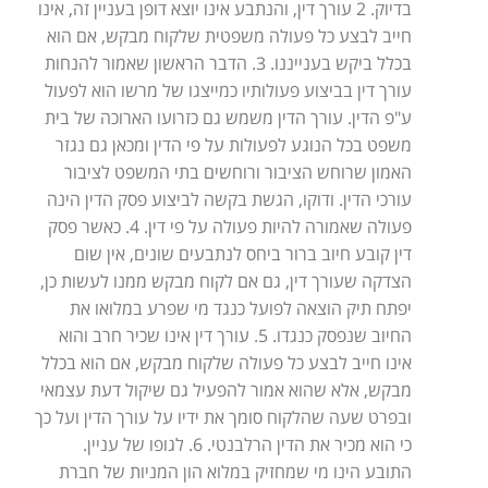
בדיוק. 2 עורך דין, והנתבע אינו יוצא דופן בעניין זה, אינו
חייב לבצע כל פעולה משפטית שלקוח מבקש, אם הוא
בכלל ביקש בענייננו. 3. הדבר הראשון שאמור להנחות
עורך דין בביצוע פעולותיו כמייצגו של מרשו הוא לפעול
ע"פ הדין. עורך הדין משמש גם כזרועו הארוכה של בית
משפט בכל הנוגע לפעולות על פי הדין ומכאן גם נגזר
האמון שרוחש הציבור ורוחשים בתי המשפט לציבור
עורכי הדין. ודוקו, הגשת בקשה לביצוע פסק הדין הינה
פעולה שאמורה להיות פעולה על פי דין. 4. כאשר פסק
דין קובע חיוב ברור ביחס לנתבעים שונים, אין שום
הצדקה שעורך דין, גם אם לקוח מבקש ממנו לעשות כן,
יפתח תיק הוצאה לפועל כנגד מי שפרע במלואו את
החיוב שנפסק כנגדו. 5. עורך דין אינו שכיר חרב והוא
אינו חייב לבצע כל פעולה שלקוח מבקש, אם הוא בכלל
מבקש, אלא שהוא אמור להפעיל גם שיקול דעת עצמאי
ובפרט שעה שהלקוח סומך את ידיו על עורך הדין ועל כך
כי הוא מכיר את הדין הרלבנטי. 6. לגופו של עניין.
התובע הינו מי שמחזיק במלוא הון המניות של חברת