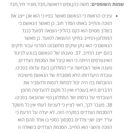
שמות השופטים:
משה כהן,וסים דראושה,חבד,מוניר חיר,חבד
עינינו הרואות כי הנאשם מאשר בפיו כי הוא אכן ייצג את
הזוכה והחייב באותו הסדר חוב. כן מאשר הנאשם כי
בשלב מסוים הוא נקט בהליכי הוצאה לפועל כנגד
המתלונן-החייב-בתיקי ההוצאה לפועל. כן מאשר
הנאשם כי הוא נתן שיקים מחשבונו הפרטי עבור תיקים
בהם ייצג החייב. 37. טענתו של הנאשם בנוגע לניגוד
האינטרסים הייתה כי הוא קיבל את הסכמת הצדדים.
טענה אשר הוכחשה ע"י המתלונן בעת עדותו בפנינו.
עובדת היעדרותו הלא מוסברת של הנאשם מישיבת
ההוכחות בה היה יכול לפחות לנסות ולהסביר את
הדברים היא בעוכריו ואין כל מקום להעדיפה מהפן
העובדתי על גרסתו של המתלונן כפי שהובאה בפנינו.
38. מעבר לכך, ראוי לציין כי לעניות דעתי אין כל משקל
להסכמת הצדדים במקרה הזה. לא יעלה על הדעת כי
עו"ד ייצג שני צדדים בסכסוך כספי בו אחד מהם הוא
הזוכה והשני הוא החייב. הסכמת הצדדים בשאלה זו