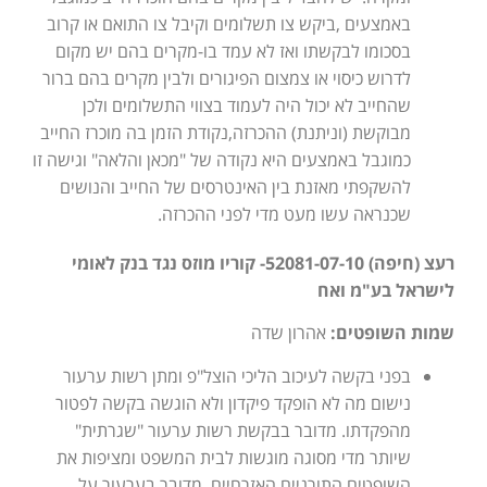
באמצעים ,ביקש צו תשלומים וקיבל צו התואם או קרוב
בסכומו לבקשתו ואז לא עמד בו-מקרים בהם יש מקום
לדרוש כיסוי או צמצום הפיגורים ולבין מקרים בהם ברור
שהחייב לא יכול היה לעמוד בצווי התשלומים ולכן
מבוקשת (וניתנת) ההכרזה,נקודת הזמן בה מוכרז החייב
כמוגבל באמצעים היא נקודה של "מכאן והלאה" וגישה זו
להשקפתי מאזנת בין האינטרסים של החייב והנושים
שכנראה עשו מעט מדי לפני ההכרזה.
רעצ (חיפה) 52081-07-10- קוריו מוזס נגד בנק לאומי
לישראל בע"מ ואח
שמות השופטים:
אהרון שדה
בפני בקשה לעיכוב הליכי הוצל"פ ומתן רשות ערעור
נישום מה לא הופקד פיקדון ולא הוגשה בקשה לפטור
מהפקדתו. מדובר בבקשת רשות ערעור "שגרתית"
שיותר מדי מסוגה מוגשות לבית המשפט ומציפות את
השופטים התורניים האזרחיים. מדובר בערעור על