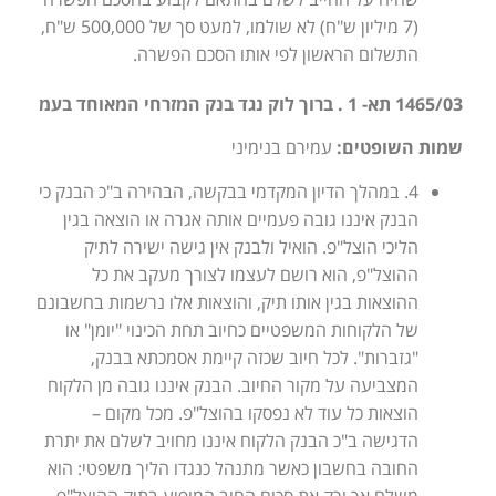
(7 מיליון ש"ח) לא שולמו, למעט סך של 500,000 ש"ח,
התשלום הראשון לפי אותו הסכם הפשרה.
1465/03 תא- 1 . ברוך לוק נגד בנק המזרחי המאוחד בעמ
שמות השופטים:
עמירם בנימיני
4. במהלך הדיון המקדמי בבקשה, הבהירה ב"כ הבנק כי
הבנק איננו גובה פעמיים אותה אגרה או הוצאה בגין
הליכי הוצל"פ. הואיל ולבנק אין גישה ישירה לתיק
ההוצל"פ, הוא רושם לעצמו לצורך מעקב את כל
ההוצאות בגין אותו תיק, והוצאות אלו נרשמות בחשבונם
של הלקוחות המשפטיים כחיוב תחת הכינוי "יומן" או
"גזברות". לכל חיוב שכזה קיימת אסמכתא בבנק,
המצביעה על מקור החיוב. הבנק איננו גובה מן הלקוח
הוצאות כל עוד לא נפסקו בהוצל"פ. מכל מקום –
הדגישה ב"כ הבנק הלקוח איננו מחויב לשלם את יתרת
החובה בחשבון כאשר מתנהל כנגדו הליך משפטי: הוא
משלם אך ורק את סכום החוב המופיע בתיק ההוצל"פ.