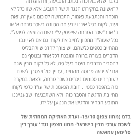
בלבד שלא בא זכרה בכתב התביעה, וזו הועלתה
לראשונה בחקירתו הנגדית של התובע, אלא שזו כלל לא
הוכחה והנתבעת כאמור, התכחשה לסיכום מעין זה. זאת
ועוד, לקוח רגיל איננו יודע מה הכוונה בשכר טרחה א' או
ב' או ב"שכר הטרחה שייפסק ע"י רשם ההוצאה לפועל".
ככל שעוה"ד מתכוון לחייב את לקוחו גם אם לא ייגבו
מהחייב כספים כלשהם, יש צורך להדגיש ולהבליט
הדברים בצורה ברורה ומובנת לכל אחד ובנוסף גם
להסביר הדברים היטב בעל פה. לא כל לקוח מבין שגם
אם לא יראה פרוטה מהחייב, עדיין יכול ויצטרך לשלם
לעורך דינו סכומים ניכרים כשכר טרחה, ולצאת במקרה
כזה בהפסד כספי. . חובת הנאמנות של עו"ד כלפי לקוחו
מחייבת הדגשה והסבר כזה. ולא השתכנעתי שבענייננו
התובע הבהיר והדגיש את הנטען על ידו.
בדמ (מחוז צפון) 13/10- ועדת האתיקה המחוזית של
לשכת עורכי הדין בישראל- מחוז הצפון נגד ' עורך דין
סלימאן עמאשה