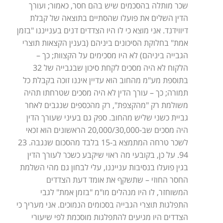
שכר מותלה בהסכמים שיש בהם חסר, כאמור; ועורך
הדין השלים את פועלו שהסתיים בתוצאה של קבלת
דיווידנד. אני מוצא כי לו היו הצדדים דנים בענייננו "בזמן
אמת" בחלוקת הסיכונים ביניהם (בענין הקצאות תוצרי
הגבייה ביניהם) לא היו מסכימים על הקצוות; כך –
הלקוח לא היה מסכים לקחת סיכון שבגבייה של 32
בתוספת מע"מ מהחוב הוא עדיין איננו זוכה בקבלת כל
תמורה; כך – עורך הדין לא היה מסכים שטרחתו תהיה
משולמת רק "מהקצפת", רק מהכספים שנגבים לאחר
גביית כשני שליש מהחוב. ספק גם בעיני שעורך הדין
היה מסכים שב-20,000/30,000 הראשונים הוא זכאי
לשכר טרחה המתמצא ב-15 בלבד מהסכום שנגבה. 23
94. על כן, בקובעי מה ראוי שיקבע כשכר לעורך הדין
בגין פועלו בנסיבות ענייננו, עלי לבחון גם מהי השלמת
החסר החוזי – שתשקף את אומד דעת הצדדים
המשוחזר, לו היו מנהלים מו"מ "בזמן אמת" לגבי
התפלגות תוצרי הגבייה בסכומים הנמוכים. אני מעריך כי
הצדדים היו מגיעים להתפלגות מוסכמת לפי שיעורי