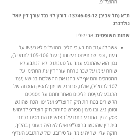
ההוצל"פ.
ת"א (תל אביב) 13746-03-12- דורון לוי נגד עורך דין יואל
גולדברג
שמות השופטים:
אבי שליו
אשר לטענת התובע כי הליכי ההוצל"פ לא נעשו על
דעתו, וכפי שהתייחס בעדותו (בעמ' 105-106 לתמליל),
נכון הוא שהתובע עמד על טענתו כי לא הנתבע לא
שוחח עימו על שכר טרחת עורך דין עת החתימו על
המסמכים והם אף לא בחנו את ההשלכות בנושא (עמ'
107 לתמליל), אולם, סבורני, שניתן להסיק הסכמה של
התובע לנקיטת הליכים מאחר וחתם על מסמכים
הקשורים בפתיחת תיק ההוצל"פ ועל יפוי הכח שהוגש
וסומן נ/2 ובו מצוין מפורש פתיחת תיק הוצל"פ למימוש
פסק הדין. התובע חתם על תצהירים התומכים בכתבי
בית דין שהוגשו בהוצל"פ ואילו לא היה מעוניין בהליך,
חזקה עליו שהיה עומד על סירובו. יכול שהתובע העדיף