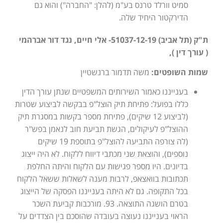
סמיט וורלד טרנס בע"מ (להלן: "החברה") והוא גם
הדירקטור היחיד שלה.
ת"ק (תל אביב) 51037-12-19- אלי חיים, נגד דור אברהמי
( עורך דין ),
שמות השופטים:
משה תדמור ברנשטיין
בענייננו כאמור השירותים המשפטיים שנתן עורך הדין
כללו בפועל: פתיחת תיק הוצל"פ בבקשה לביצוע שטרות
(לביצוע 12 שיקים), פתיחת מספר בקשות במסגרת תיק
ההוצל"פ לעיקולים, הגשת תביעת חוב לנאמן בפש"ר
(לה צורפה התביעה להוצל"פ בתוספת 19 שיקים
נוספים), והוצאת שני מכתבי דיווח ללקוח. לא היה ייצוג
בדיונים. היו מספר פגישות עם הלקוח והיתה החלפת
תכתובות בוואצאפ, לרבות מענה לשאלות ששאל הלקוח
בכל התקופה. גם לא היתה בענייננו הפסקה של הייצוג
בטרם הושגה התוצאה. 93. מורכבות קביעת השכר
הראוי בענייננו נעוצה בעובדה שהוסכם בין הצדדים על