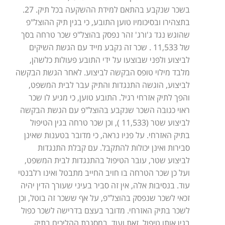
בשכר שנקבע בהתאם למידת ההשקעה בכל תיק. 27.
בתצהירו ובסיכומיו טוען התובע, כי בגין תיק ההוצל"פ
שהוגש נגד ג'ורג' זהר נפסק בהוצל"פ שכר טרחה בסך
של 11,533 . שכר זה נקבע מייד עם הגשת השיקים
לביצוע ולפני שבוצעו על ידי התובע פעולות כלשהן,
מלבד מילוי טופס הבקשה לביצוע. לאחר הגשת הבקשה
לביצוע, הוגשה התנגדות והתיק עבר לבית המשפט,
והפך לתיק אזרחי רגיל. התובע טוען, כי מגיע לו שכר
ראוי כגובה השכר שנקבע בהוצל"פ עם הגשת הבקשה
לביצוע שטר (11,533 ), וכן שכר טרחה בגין הטיפול
בתיק האזרחי. על פניו נראה, כי מדובר בטענות שאינן
סבירות ואינן יכולות להתקבל. עם קבלת התנגדות
לביצוע שטר, עובר הטיפול בהתנגדות לבית המשפט,
ועל כן שכר הטרחה בו חויב החייב מתבטל ואינו רלבנטי
עוד. בנסיבות אלה, אין זה סביר בעיני שעורך הדין יהיה
זכאי לשכר שנפסק בהוצל"פ, על אף ששכר זה בוטל, וכן
לשכר בתיק האזרחי. מדובר בעצם בדרישה לשכר כפול
בגין אותו טיפול. זאת ועוד, במסגרת ההליכים בתיק