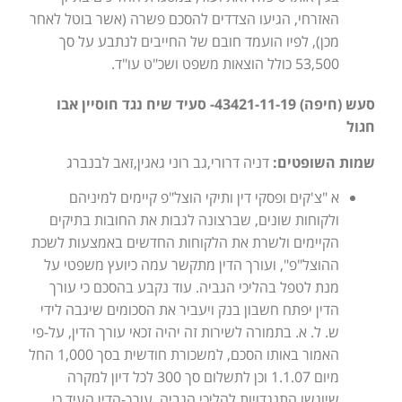
האזרחי, הגיעו הצדדים להסכם פשרה (אשר בוטל לאחר
מכן), לפיו הועמד חובם של החייבים לנתבע על סך
53,500 כולל הוצאות משפט ושכ"ט עו"ד.
סעש (חיפה) 43421-11-19- סעיד שיח נגד חוסיין אבו
חגול
שמות השופטים:
דניה דרורי,גב רוני גאגין,זאב לבנברג
א "צ'קים ופסקי דין ותיקי הוצל"פ קיימים למיניהם
ולקוחות שונים, שברצונה לגבות את החובות בתיקים
הקיימים ולשרת את הלקוחות החדשים באמצעות לשכת
ההוצל"פ", ועורך הדין מתקשר עמה כיועץ משפטי על
מנת לטפל בהליכי הגביה. עוד נקבע בהסכם כי עורך
הדין יפתח חשבון בנק ויעביר את הסכומים שיגבה לידי
ש. ל. א. בתמורה לשירות זה יהיה זכאי עורך הדין, על-פי
האמור באותו הסכם, למשכורת חודשית בסך 1,000 החל
מיום 1.1.07 וכן לתשלום סך 300 לכל דיון למקרה
שיוגשו התנגדויות להליכי הגביה. עורך-הדין העיד כי