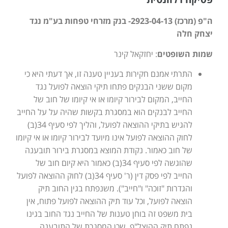
ה"פ (מרכז) 2923-04-13- בנק מזרחי טפחות בע"מ נגד
יצחק חלה
שמות השופטים
: יחזקאל קינר
התרתי אמנם חקירות בעניין טענה זו, אך דעתי היא כי
מקום ששני הבנקים פתחו תיקי הוצאה לפועל נגד
החייב, המקום לבירור קיומו או אי קיומו של חוב של
החייב לבנקים הוא במסגרת בקשות שהיה על על החייב
להגיש בתיקי ההוצאה לפועל, והליך לפי סעיף 34(ב)
לחוק ההוצאה לפועל אינו מיועד לבירור קיומו או אי קיומו
של חוב כאמור. נקודת המוצא במסגרת בירור תובענה
שהוגשה לפי סעיף 34(ב) כאמור היא קיום חוב של
החייב לפי פסק דין (ר' סעיף 34(ב) לחוק ההוצאה לפועל
והגדרות "זוכה" ו"חייב"). משנפתח בגין החוב תיק
הוצאה לפועל, וכל עוד תיק ההוצאה לפועל פתוח, אין
בית משפט זה בוחן טענות של החייב נגד החוב בגינו
נפתח תיק ההוצל"פ, שכן המסגרת של התובענה