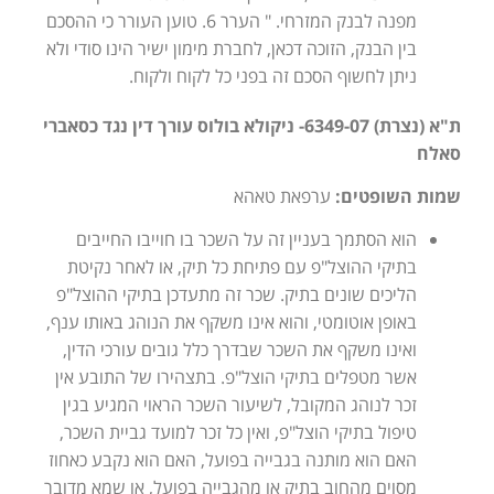
מפנה לבנק המזרחי. " הערר 6. טוען העורר כי ההסכם
בין הבנק, הזוכה דכאן, לחברת מימון ישיר הינו סודי ולא
ניתן לחשוף הסכם זה בפני כל לקוח ולקוח.
ת"א (נצרת) 6349-07- ניקולא בולוס עורך דין נגד כסאברי
סאלח
שמות השופטים:
ערפאת טאהא
הוא הסתמך בעניין זה על השכר בו חוייבו החייבים
בתיקי ההוצל"פ עם פתיחת כל תיק, או לאחר נקיטת
הליכים שונים בתיק. שכר זה מתעדכן בתיקי ההוצל"פ
באופן אוטומטי, והוא אינו משקף את הנוהג באותו ענף,
ואינו משקף את השכר שבדרך כלל גובים עורכי הדין,
אשר מטפלים בתיקי הוצל"פ. בתצהירו של התובע אין
זכר לנוהג המקובל, לשיעור השכר הראוי המגיע בגין
טיפול בתיקי הוצל"פ, ואין כל זכר למועד גביית השכר,
האם הוא מותנה בגבייה בפועל, האם הוא נקבע כאחוז
מסוים מהחוב בתיק או מהגבייה בפועל, או שמא מדובר