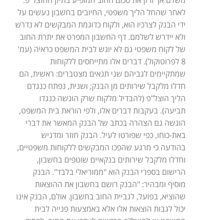
לאחר שהחל הליך משפטי, החיובים בחשבון נעשים על
ידי הבנק לצרכיו הוא, ולקוח כדוגמת המבקשים לא נדרש
ולא יידרש לשלמם. דף החשבון המפרט את יתרת החוב
של לקוח משפטי גם לא יוגש לבית המשפט כראיה (עמ'
8 לפרוטוקול). דברים אלו מתייחסים ללקוחות
שמתקיימים לגביהם שני תנאים מצטברים: ראשית, הם
חדלו מלקבל שירותים מן הבנק; ושנית, נפתח כנגדם
הליך הוצל"פ (להבדיל מלקוח שרק הוגשה כנגדו
תביעה). בעקבות דברים אלו, ולפי הוראת בית המשפט,
הוגשה גם הצהרה בכתב של הבנק המאשר את דברי
באת-כוחו, כפי שפורטו לעיל. הבנק חוזר ומדגיש
בהודעה כי מרגע שהפכו המבקשים ללקוחות משפטיים,
וחדלו מלקבל שירותים בנקאיים שוטפים בחשבון,
הרישום בספרי הבנק הוא "ממוריאלי בלבד". הבנק
מוסיף ומבהיר: "הבנק רושם בחשבון את ההוצאות
שהוציא, בפועל, לגביית החוב בחשבון. אולם, הבנק אינו
יכול לגבות הוצאות אלו אלא באמצעות פנייה לבית