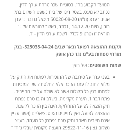
המועד הקבוע בה". בסוגיית שכר טרחת עורך הדין,
נכתב לא מעט. בפסק דינו של בית נשפט השלום בתל
אביב רערצ (ת"א) 50020-08-20 מיכאל גרובר נ' ערן
רובין, מיום 14.12.20 , נכתב, באשר להוראות אלו: "
הוראה זו (פרט 9 לכללי לשכת עורכי הדין – ד.
תקנות ההוצאה לפועל (באר שבע) 525035-04-24- בנק
מזרחי טפחות בע"מ נגד כהן אופק
שמות השופטים:
איל רוזין
בפני ערר על סירובה של המזכירות לפתוח את התיק על
מלוא החוב לו עתר הזוכה אלא החלטתה של המזכירות
לפתחו בגין כל תשלום אשר לא שולם על ידי החייבים.
פתח דבר 1. הערה מקדימה, בשלב זה בו טרם נפתח
תיק הוצאה לפועל המחלוקת הינה בין הזוכה ללשכת
ההוצאה לפועל. ואין לחייבים הפוטנציאליים (אשר עדיין
אינם חייבים מאחר ותיק טרם נפתח) כל מעמד. רע"צ
(שלום נצ') 29522-11-16 מועצה מקומית שבלי נ' ד"ר