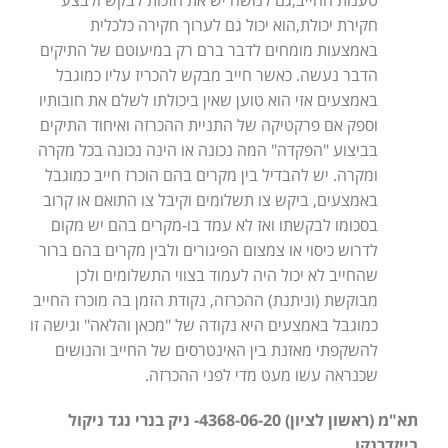
חקירת יכולת,הוא יכול גם לערוך חקירה כלכלית
באמצעות מומחים לדבר ברם רק במיעוטם של התיקים
הדבר נעשה. כאשר חייב מבקש להכריז עליו כמוגבל
באמצעים אזי הוא טוען שאין ביכולתו לשלם את חובותיו
וספק אם פרקטיקה של התניית ההכרזה ואיחוד התיקים
בביצוע "הפקדה" המה נכונה או הינה נכונה בכל מקרה
ומקרה. יש להבדיל בין מקרים בהם הוכרז חייב כמוגבל
באמצעים, ביקש צו תשלומים וקיבל צו התואם או קרוב
בסכומו לבקשתו ואז לא עמד בו-מקרים בהם יש מקום
לדרוש כיסוי או צמצום הפיגורים ולבין מקרים בהם ברור
שהחייב לא יכול היה לעמוד בצווי התשלומים ולכן
מבוקשת (וניתנת) ההכרזה, נקודת הזמן בה מוכרז החייב
כמוגבל באמצעים היא נקודה של "מכאן והלאה" וגישה זו
להשקפתי מאזנת בין האינטרסים של החייב והנושים
שכנראה עשו מעט מדי לפני ההכרזה.
תא"מ (ראשון לציון) 4368-06-20- ניק בנרי נגד ניקול
בייזדרנקו