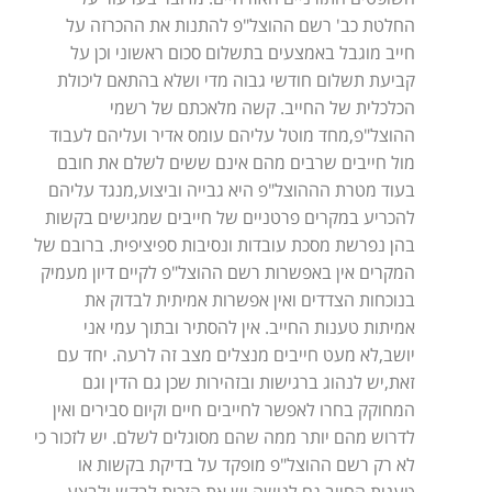
החלטת כב' רשם ההוצל"פ להתנות את ההכרזה על
חייב מוגבל באמצעים בתשלום סכום ראשוני וכן על
קביעת תשלום חודשי גבוה מדי ושלא בהתאם ליכולת
הכלכלית של החייב. קשה מלאכתם של רשמי
ההוצל"פ,מחד מוטל עליהם עומס אדיר ועליהם לעבוד
מול חייבים שרבים מהם אינם ששים לשלם את חובם
בעוד מטרת הההוצל"פ היא גבייה וביצוע,מנגד עליהם
להכריע במקרים פרטניים של חייבים שמגישים בקשות
בהן נפרשת מסכת עובדות ונסיבות ספיציפית. ברובם של
המקרים אין באפשרות רשם ההוצל"פ לקיים דיון מעמיק
בנוכחות הצדדים ואין אפשרות אמיתית לבדוק את
אמיתות טענות החייב. אין להסתיר ובתוך עמי אני
יושב,לא מעט חייבים מנצלים מצב זה לרעה. יחד עם
זאת,יש לנהוג ברגישות ובזהירות שכן גם הדין וגם
המחוקק בחרו לאפשר לחייבים חיים וקיום סבירים ואין
לדרוש מהם יותר ממה שהם מסוגלים לשלם. יש לזכור כי
לא רק רשם ההוצל"פ מופקד על בדיקת בקשות או
טענות החייב,גם לנושה יש את הזכות לבקש ולבצע