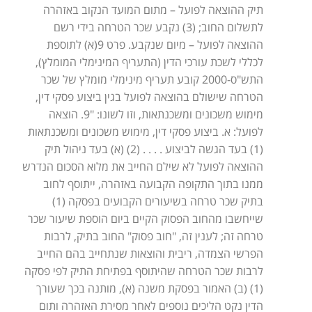
תיק ההוצאה לפועל – מתום המועד הנקוב באזהרה
לתשלום החוב; (3) נקבע שכר הטרחה בידי רשם
ההוצאה לפועל – מיום שנקבע. פרט 9(א) לתוספת
לכללי לשכת עורכי הדין (התעריף המינימלי המומלץ),
התש"ס-2000 קובע תעריף מינימלי מומלץ של שכר
הטרחה שישולם בהוצאה לפועל בגין ביצוע פסקי דין,
מימוש משכונים ומשכנתאות, וזו לשונו: "9. הוצאה
לפועל: א. ביצוע פסקי דין, מימוש משכונים ומשכנתאות
(1) בעד הגשה לביצוע . . . . (2) (א) בעד ניהול תיק
ההוצאה לפועל לא שילם החייב את מלוא הסכום הנדרש
ממנו בתוך התקופה הקבועה באזהרה, ייתוסף לחוב
בתיק שכר טרחה בשיעורים הקבועים בפסקה (1)
שייחשבו מהחוב הפסוק הקיים ביום הוספת שיעור שכר
טרחה זה; לענין זה, "חוב פסוק" החוב בתיק, לרבות
הפרשי הצמדה, ריבית והוצאות שנתחייב בהם החייב
לרבות שכר הטרחה שהיתוסף בפתיחת התיק לפי פסקה
(1) (ב) האמור בפסקת משנה (א), מותנה בכך שעורך
הדין נקט הליכים נוספים לאחר מסירת האזהרה ותום