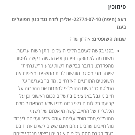
סימוכין
רעצ (חיפה) 22774-07-10- אלירן לזרח נגד בנק הפועלים
בעמ
שמות השופטים:
אהרון שדה
בפני בקשה לעיכוב הליכי הוצל"פ ומתן רשות ערעור.
משום מה לא הופקד פיקדון ולא הוגשה בקשה לפטור
מהפקדתו. מדובר בבקשת רשות ערעור "שגרתית"
שיותר מדי מסוגה מוגשות לבית המשפט ומציפות את
השופטים התורניים האזרחיים. מדובר בערעור על
החלטת כב' רשם ההוצל"פ להתנות את ההכרזה על
חייב מוגבל באמצעים בתשלום סכום ראשוני וכן על
קביעת תשלום חודשי גבוה מדי ושלא בהתאם ליכולת
הכלכלית של החייב. קשה מלאכתם של רשמי
ההוצל"פ,מחד מוטל עליהם עומס אדיר ועליהם לעבוד
מול חייבים שרבים מהם אינם ששים לשלם את חובם
בעוד מטרת הההוצל"פ היא גבייה וביצוע,מנגד עליהם